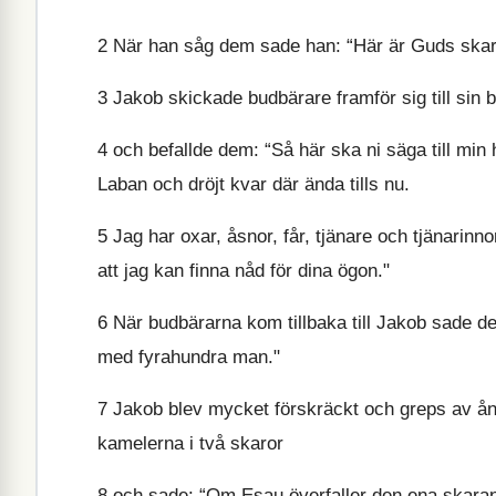
2
När han såg dem sade han: “Här är Guds skara
3
Jakob skickade budbärare framför sig till sin
4
och befallde dem: “Så här ska ni säga till min 
Laban och dröjt kvar där ända tills nu.
5
Jag har oxar, åsnor, får, tjänare och tjänarinno
att jag kan finna nåd för dina ögon."
6
När budbärarna kom tillbaka till Jakob sade de
med fyrahundra man."
7
Jakob blev mycket förskräckt och greps av ång
kamelerna i två skaror
8
och sade: “Om Esau överfaller den ena skara