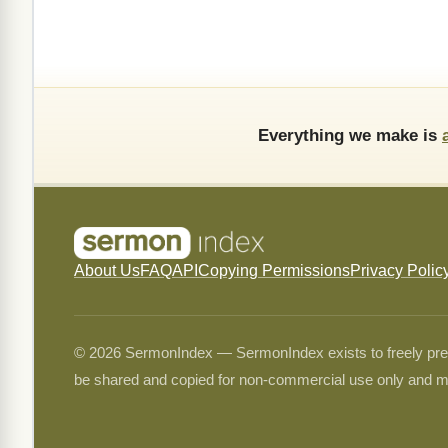
Everything we make is
About Us
FAQ
API
Copying Permissions
Privacy Polic
© 2026 SermonIndex — SermonIndex exists to freely preser
be shared and copied for non-commercial use only and m