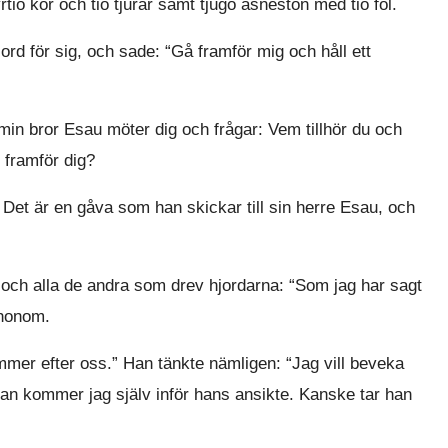
tio kor och tio tjurar samt tjugo åsneston med tio föl.
rd för sig, och sade: “Gå framför mig och håll ett
in bror Esau möter dig och frågar: Vem tillhör du och
 framför dig?
 Det är en gåva som han skickar till sin herre Esau, och
och alla de andra som drev hjordarna: “Som jag har sagt
 honom.
mer efter oss.” Han tänkte nämligen: “Jag vill beveka
 kommer jag själv inför hans ansikte. Kanske tar han