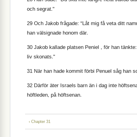
och segrat."
29
Och Jakob frågade: “Låt mig få veta ditt nam
han välsignade honom där.
30
Jakob kallade platsen Peniel , för han tänkte
liv skonats."
31
När han hade kommit förbi Penuel såg han so
32
Därför äter Israels barn än i dag inte höftse
höftleden, på höftsenan.
‹ Chapter 31