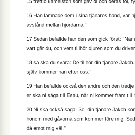
15
trettio kamelston som gav di och deras föl, fyr
16
Han lämnade dem i sina tjänares hand, var hjo
avstånd mellan hjordarna."
17
Sedan befallde han den som gick först: “När m
vart går du, och vem tillhör djuren som du driver
18
så ska du svara: De tillhör din tjänare Jakob.
själv kommer han efter oss."
19
Han befallde också den andre och den tredje 
er ska ni säga till Esau, när ni kommer fram till
20
Ni ska också säga: Se, din tjänare Jakob kom
honom med gåvorna som kommer före mig. Sedan
då emot mig väl."