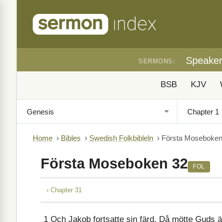
Speake
SERMONS:
BSB
KJV
Home
›
Bibles
›
Swedish Folkbibleln
›
Första Moseboken
Första Moseboken 32
FOL
‹ Chapter 31
1
Och Jakob fortsatte sin färd. Då mötte Guds 