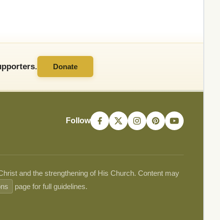
pporters.
Donate
Follow
 Christ and the strengthening of His Church. Content may
ons
page for full guidelines.