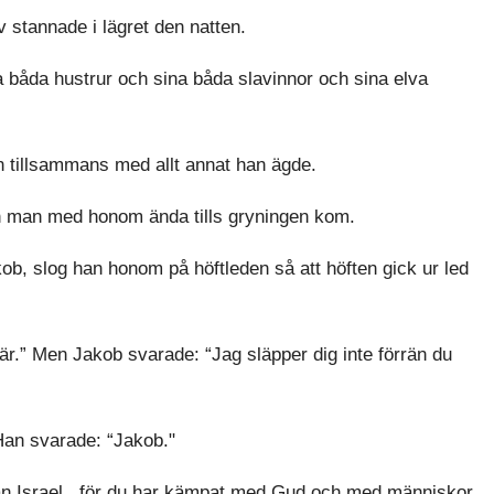
stannade i lägret den natten.
båda hustrur och sina båda slavinnor och sina elva
 tillsammans med allt annat han ägde.
 man med honom ända tills gryningen kom.
b, slog han honom på höftleden så att höften gick ur led
r.” Men Jakob svarade: “Jag släpper dig inte förrän du
Han svarade: “Jakob."
an Israel , för du har kämpat med Gud och med människor