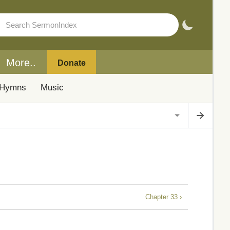
More..
Donate
Hymns
Music
Chapter 33 ›