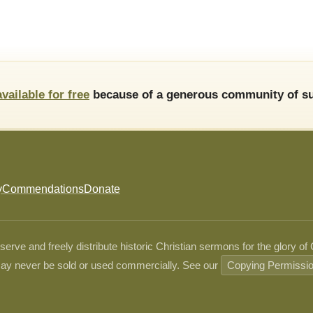
available for free
because of a generous community of su
y
Commendations
Donate
ve and freely distribute historic Christian sermons for the glory of
ay never be sold or used commercially. See our
Copying Permissi