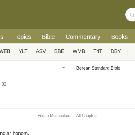
rs
Topics
Bible
Commentary
Books
WEB
YLT
ASV
BBE
WMB
T4T
DBY
|
 32
Första Moseboken — All Chapters
änglar honom.