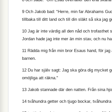
9
Och Jakob bad: “Herre, min far Abrahams Gud 
tillbaka till ditt land och till din släkt så ska jag 
10
Jag är inte värdig all den nåd och trofasthet 
Jordan hade jag inte mer än min stav, och nu har 
11
Rädda mig från min bror Esaus hand, för jag
barnen.
12
Du har själv sagt: Jag ska göra dig mycket g
omöjliga att räkna."
13
Jakob stannade där den natten. Från sina hjord
14
tvåhundra getter och tjugo bockar, tvåhundra 