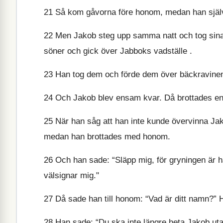
21
Så kom gåvorna före honom, medan han själv 
22
Men Jakob steg upp samma natt och tog sina 
söner och gick över Jabboks vadställe .
23
Han tog dem och förde dem över bäckravinen
24
Och Jakob blev ensam kvar. Då brottades en
25
När han såg att han inte kunde övervinna Jako
medan han brottades med honom.
26
Och han sade: “Släpp mig, för gryningen är hä
välsignar mig."
27
Då sade han till honom: “Vad är ditt namn?” 
28
Han sade: “Du ska inte längre heta Jakob ut