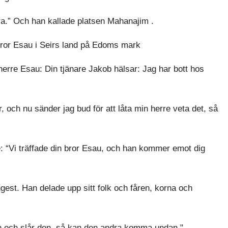
.” Och han kallade platsen Mahanajim .
 bror Esau i Seirs land på Edoms mark
herre Esau: Din tjänare Jakob hälsar: Jag har bott hos
r, och nu sänder jag bud för att låta min herre veta det, så
: “Vi träffade din bror Esau, och han kommer emot dig
est. Han delade upp sitt folk och fåren, korna och
n och slår den, så kan den andra komma undan."