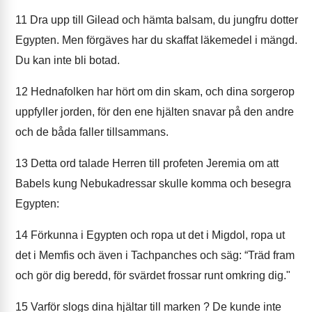
11
Dra upp till Gilead och hämta balsam, du jungfru dotter
Egypten. Men förgäves har du skaffat läkemedel i mängd.
Du kan inte bli botad.
12
Hednafolken har hört om din skam, och dina sorgerop
uppfyller jorden, för den ene hjälten snavar på den andre
och de båda faller tillsammans.
13
Detta ord talade Herren till profeten Jeremia om att
Babels kung Nebukadressar skulle komma och besegra
Egypten:
14
Förkunna i Egypten och ropa ut det i Migdol, ropa ut
det i Memfis och även i Tachpanches och säg: “Träd fram
och gör dig beredd, för svärdet frossar runt omkring dig."
15
Varför slogs dina hjältar till marken ? De kunde inte