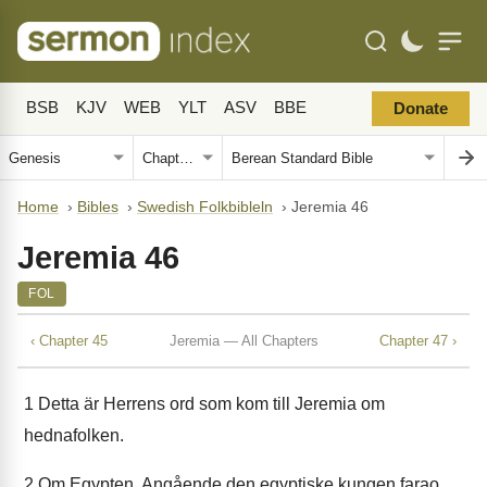
BSB
KJV
WEB
YLT
ASV
BBE
Donate
Home
›
Bibles
›
Swedish Folkbibleln
›
Jeremia 46
Jeremia 46
FOL
‹ Chapter 45
Jeremia — All Chapters
Chapter 47 ›
1
Detta är Herrens ord som kom till Jeremia om
hednafolken.
2
Om Egypten. Angående den egyptiske kungen farao