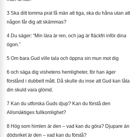
3
Ska ditt tomma prat få män att tiga, ska du håna utan att
någon får dig att skämmas?
4
Du säger: “Min lära är ren, och jag är fläckfri inför dina
ögon."
5
Om bara Gud ville tala och öppna sin mun mot dig
6
och säga dig vishetens hemligheter, för han äger
förstånd i dubbelt mått. Då skulle du inse att Gud kan låta
din skuld vara glömd.
7
Kan du utforska Guds djup? Kan du förstå den
Allsmäktiges fullkomlighet?
8
Hög som himlen är den – vad kan du göra? Djupare än
dödsriket är den – vad kan du förstå?