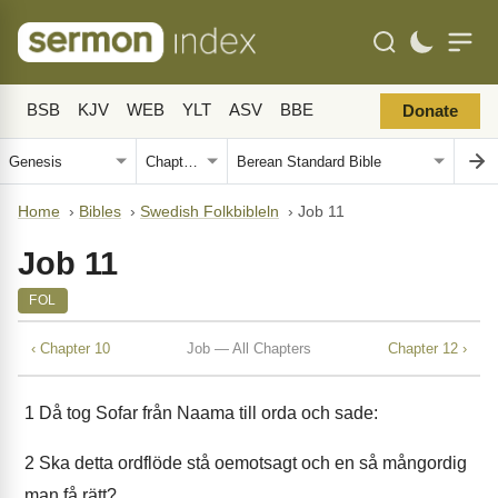
BSB
KJV
WEB
YLT
ASV
BBE
Donate
Home
›
Bibles
›
Swedish Folkbibleln
›
Job 11
Job 11
FOL
‹ Chapter 10
Job — All Chapters
Chapter 12 ›
1
Då tog Sofar från Naama till orda och sade:
2
Ska detta ordflöde stå oemotsagt och en så mångordig
man få rätt?