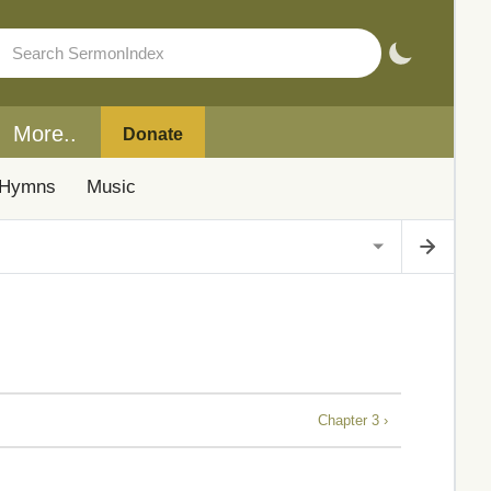
More..
Donate
Hymns
Music
Chapter 3 ›