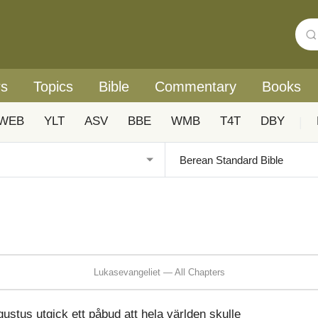
rs
Topics
Bible
Commentary
Books
WEB
YLT
ASV
BBE
WMB
T4T
DBY
|
Lukasevangeliet — All Chapters
ustus utgick ett påbud att hela världen skulle