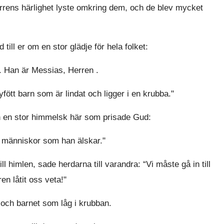
rens härlighet lyste omkring dem, och de blev mycket
ill er om en stor glädje för hela folket:
d. Han är Messias, Herren .
yfött barn som är lindat och ligger i en krubba."
n en stor himmelsk här som prisade Gud:
d människor som han älskar."
 himlen, sade herdarna till varandra: “Vi måste gå in till
n låtit oss veta!"
och barnet som låg i krubban.