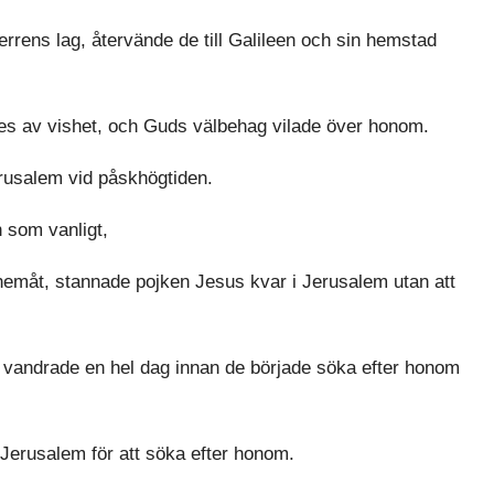
errens lag, återvände de till Galileen och sin hemstad
des av vishet, och Guds välbehag vilade över honom.
erusalem vid påskhögtiden.
n som vanligt,
emåt, stannade pojken Jesus kvar i Jerusalem utan att
 vandrade en hel dag innan de började söka efter honom
 Jerusalem för att söka efter honom.