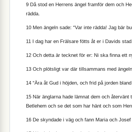
9
Då stod en Herrens ängel framför dem och Her
rädda.
10
Men ängeln sade: “Var inte rädda! Jag bär bud t
11
I dag har en Frälsare fötts åt er i Davids sta
12
Och detta är tecknet för er: Ni ska finna ett n
13
Och plötsligt var där tillsammans med ängel
14
“Ära åt Gud i höjden, och frid på jorden blan
15
När änglarna hade lämnat dem och återvänt till
Betlehem och se det som har hänt och som Herre
16
De skyndade i väg och fann Maria och Josef 