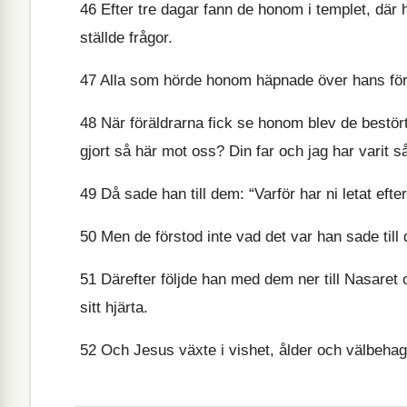
46
Efter tre dagar fann de honom i templet, där 
ställde frågor.
47
Alla som hörde honom häpnade över hans för
48
När föräldrarna fick se honom blev de bestört
gjort så här mot oss? Din far och jag har varit så 
49
Då sade han till dem: “Varför har ni letat efte
50
Men de förstod inte vad det var han sade till
51
Därefter följde han med dem ner till Nasaret
sitt hjärta.
52
Och Jesus växte i vishet, ålder och välbehag