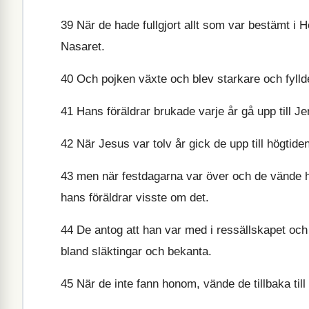
39
När de hade fullgjort allt som var bestämt i H
Nasaret.
40
Och pojken växte och blev starkare och fyll
41
Hans föräldrar brukade varje år gå upp till J
42
När Jesus var tolv år gick de upp till högtide
43
men när festdagarna var över och de vände h
hans föräldrar visste om det.
44
De antog att han var med i ressällskapet och
bland släktingar och bekanta.
45
När de inte fann honom, vände de tillbaka till