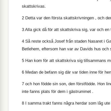
skattskrivas.
2
Detta var den första skattskrivningen , och den
3
Alla gick då för att skattskriva sig, var och en t
4
Så reste också Josef från staden Nasaret i Gali
Betlehem, eftersom han var av Davids hus och s
5
Han kom för att skattskriva sig tillsammans m
6
Medan de befann sig där var tiden inne för hen
7
och hon födde sin son, den förstfödde. Hon li
inte fanns plats för dem i gästrummet .
8
I samma trakt fanns några herdar som låg ute 