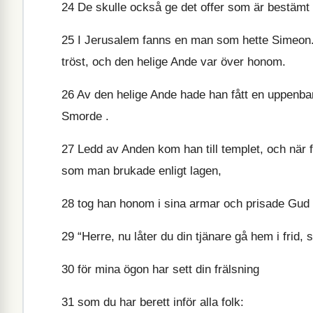
24
De skulle också ge det offer som är bestämt i 
25
I Jerusalem fanns en man som hette Simeon. H
tröst, och den helige Ande var över honom.
26
Av den helige Ande hade han fått en uppenbare
Smorde .
27
Ledd av Anden kom han till templet, och när 
som man brukade enligt lagen,
28
tog han honom i sina armar och prisade Gud
29
“Herre, nu låter du din tjänare gå hem i frid, 
30
för mina ögon har sett din frälsning
31
som du har berett inför alla folk: