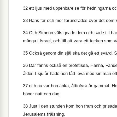
32
ett ljus med uppenbarelse för hedningarna och h
33
Hans far och mor förundrades över det som
34
Och Simeon välsignade dem och sade till hans m
många i Israel, och till att vara ett tecken som
35
Också genom din själ ska det gå ett svärd. 
36
Där fanns också en profetissa, Hanna, Fanue
ålder. I sju år hade hon fått leva med sin man eft
37
och nu var hon änka, åttiofyra år gammal. Ho
böner natt och dag.
38
Just i den stunden kom hon fram och prisade
Jerusalems frälsning.