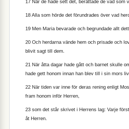
17
När de hade sett det, berättade de vad som va
18
Alla som hörde det förundrades över vad her
19
Men Maria bevarade och begrundade allt detta 
20
Och herdarna vände hem och prisade och lovad
blivit sagt till dem.
21
När åtta dagar hade gått och barnet skulle 
hade gett honom innan han blev till i sin mors liv
22
När tiden var inne för deras rening enligt Mo
fram honom inför Herren,
23
som det står skrivet i Herrens lag: Varje fö
åt Herren.