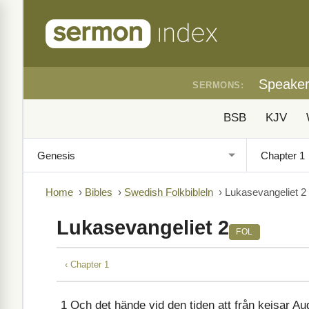
Speake
SERMONS:
BSB
KJV
Home
›
Bibles
›
Swedish Folkbibleln
›
Lukasevangeliet 2
Lukasevangeliet 2
FOL
‹ Chapter 1
1
Och det hände vid den tiden att från kejsar Aug