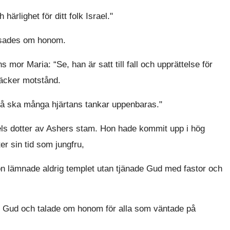
ärlighet för ditt folk Israel."
 sades om honom.
or Maria: “Se, han är satt till fall och upprättelse för
 väcker motstånd.
Så ska många hjärtans tankar uppenbaras."
ls dotter av Ashers stam. Hon hade kommit upp i hög
er sin tid som jungfru,
n lämnade aldrig templet utan tjänade Gud med fastor och
 Gud och talade om honom för alla som väntade på