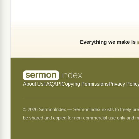
Everything we make is
About Us
FAQ
API
Copying Permissions
Privacy Polic
© 2026 SermonIndex — SermonIndex exists to freely preser
be shared and copied for non-commercial use only and m