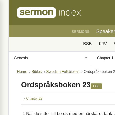
Speake
SERMONS:
BSB
KJV
Home
›
Bibles
›
Swedish Folkbibleln
›
Ordspråksboken 
Ordspråksboken 23
FOL
‹ Chapter 22
1
När du sitter till bords med en härskare, tänk 