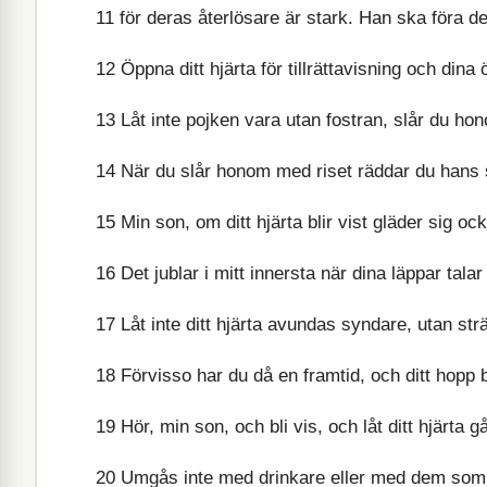
11
för deras återlösare är stark. Han ska föra de
12
Öppna ditt hjärta för tillrättavisning och dina
13
Låt inte pojken vara utan fostran, slår du ho
14
När du slår honom med riset räddar du hans s
15
Min son, om ditt hjärta blir vist gläder sig ock
16
Det jublar i mitt innersta när dina läppar talar 
17
Låt inte ditt hjärta avundas syndare, utan strä
18
Förvisso har du då en framtid, och ditt hopp bl
19
Hör, min son, och bli vis, och låt ditt hjärta g
20
Umgås inte med drinkare eller med dem som f