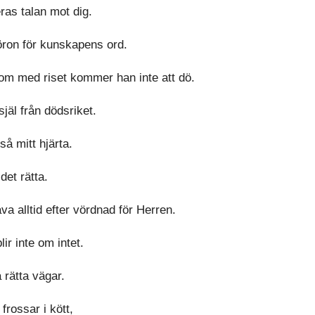
ras talan mot dig.
 öron för kunskapens ord.
nom med riset kommer han inte att dö.
jäl från dödsriket.
så mitt hjärta.
det rätta.
va alltid efter vördnad för Herren.
ir inte om intet.
å rätta vägar.
rossar i kött,