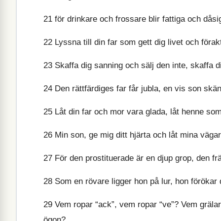
21
för drinkare och frossare blir fattiga och dåsi
22
Lyssna till din far som gett dig livet och föra
23
Skaffa dig sanning och sälj den inte, skaffa di
24
Den rättfärdiges far får jubla, en vis son skän
25
Låt din far och mor vara glada, låt henne som f
26
Min son, ge mig ditt hjärta och låt mina väga
27
För den prostituerade är en djup grop, den f
28
Som en rövare ligger hon på lur, hon förökar
29
Vem ropar “ack”, vem ropar “ve”? Vem gräla
ögon?