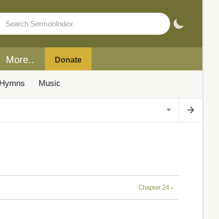
More..
Donate
Hymns
Music
Chapter 24 ›