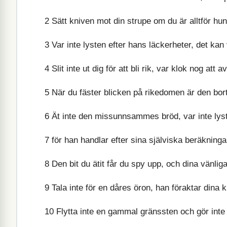
2
Sätt kniven mot din strupe om du är alltför hun
3
Var inte lysten efter hans läckerheter, det kan
4
Slit inte ut dig för att bli rik, var klok nog att a
5
När du fäster blicken på rikedomen är den bort
6
Ät inte den missunnsammes bröd, var inte lyst
7
för han handlar efter sina själviska beräkningar
8
Den bit du ätit får du spy upp, och dina vänliga 
9
Tala inte för en dåres öron, han föraktar dina k
10
Flytta inte en gammal gränssten och gör inte 