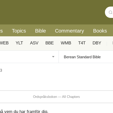
rs
Topics
Bible
Commentary
Books
WEB
YLT
ASV
BBE
WMB
T4T
DBY
|
23
Ordspråksboken — All Chapters
på vem du har framför dig.