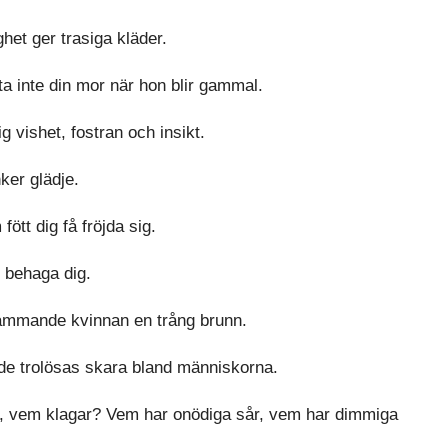
ghet ger trasiga kläder.
kta inte din mor när hon blir gammal.
g vishet, fostran och insikt.
ker glädje.
ött dig få fröjda sig.
r behaga dig.
rämmande kvinnan en trång brunn.
 de trolösas skara bland människorna.
r, vem klagar? Vem har onödiga sår, vem har dimmiga