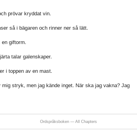
ch prövar kryddat vin.
änser så i bägaren och rinner ner så lätt.
 en giftorm.
ärta talar galenskaper.
ler i toppen av en mast.
v mig stryk, men jag kände inget. När ska jag vakna? Jag
Ordspråksboken — All Chapters