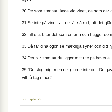
30
De som stannar länge vid vinet, de som går o
31
Se inte på vinet, att det är så rött, att det gl
32
Till slut biter det som en orm och hugger som
33
Då får dina ögon se märkliga syner och ditt hj
34
Det blir som att du ligger mitt ute på havet el
35
“De slog mig, men det gjorde inte ont. De ga
vill få tag i mer!"
‹ Chapter 22