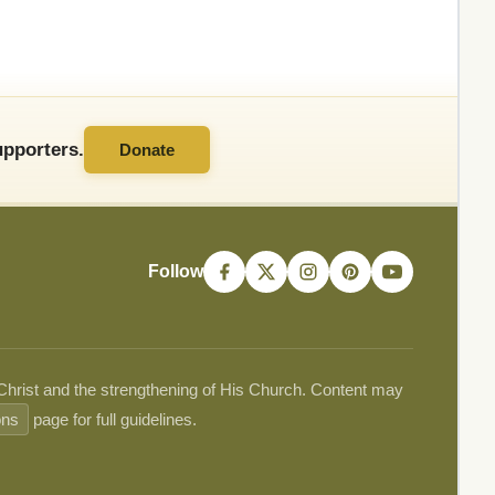
pporters.
Donate
Follow
 Christ and the strengthening of His Church. Content may
ons
page for full guidelines.