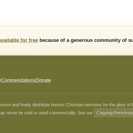
available for free
because of a generous community of su
y
Commendations
Donate
ve and freely distribute historic Christian sermons for the glory of
ay never be sold or used commercially. See our
Copying Permissi