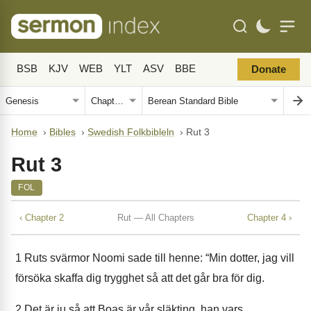
BSB
KJV
WEB
YLT
ASV
BBE
Donate
Home
›
Bibles
›
Swedish Folkbibleln
›
Rut 3
Rut 3
FOL
‹ Chapter 2
Rut — All Chapters
Chapter 4 ›
1
Ruts svärmor Noomi sade till henne: “Min dotter, jag vill
försöka skaffa dig trygghet så att det går bra för dig.
2
Det är ju så att Boas är vår släkting, han vars