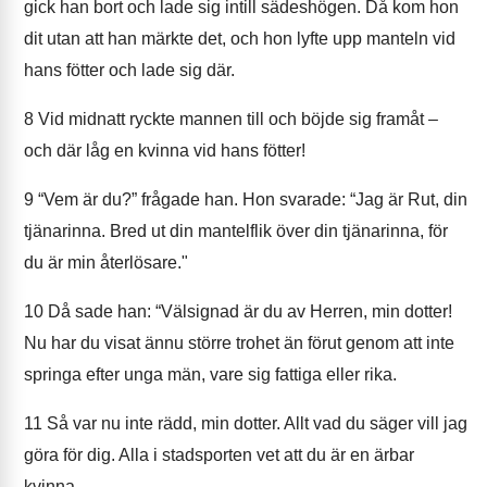
gick han bort och lade sig intill sädeshögen. Då kom hon
dit utan att han märkte det, och hon lyfte upp manteln vid
hans fötter och lade sig där.
8
Vid midnatt ryckte mannen till och böjde sig framåt –
och där låg en kvinna vid hans fötter!
9
“Vem är du?” frågade han. Hon svarade: “Jag är Rut, din
tjänarinna. Bred ut din mantelflik över din tjänarinna, för
du är min återlösare."
10
Då sade han: “Välsignad är du av Herren, min dotter!
Nu har du visat ännu större trohet än förut genom att inte
springa efter unga män, vare sig fattiga eller rika.
11
Så var nu inte rädd, min dotter. Allt vad du säger vill jag
göra för dig. Alla i stadsporten vet att du är en ärbar
kvinna.