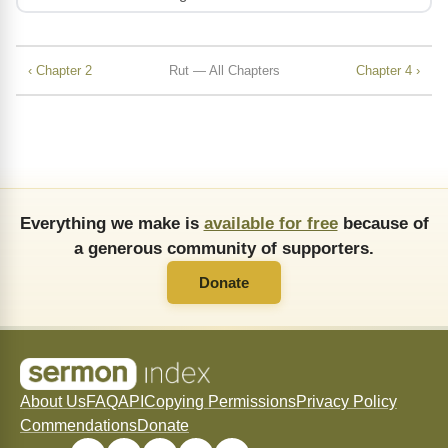
‹ Chapter 2
Rut — All Chapters
Chapter 4 ›
Everything we make is
available for free
because of
a generous community of supporters.
Donate
About Us
FAQ
API
Copying Permissions
Privacy Policy
Commendations
Donate