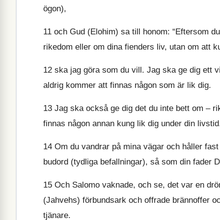
ögon),
11
och Gud (Elohim) sa till honom: “Eftersom du h
rikedom eller om dina fienders liv, utan om att k
12
ska jag göra som du vill. Jag ska ge dig ett vi
aldrig kommer att finnas någon som är lik dig.
13
Jag ska också ge dig det du inte bett om – r
finnas någon annan kung lik dig under din livstid
14
Om du vandrar på mina vägar och håller fast v
budord (tydliga befallningar), så som din fader Dav
15
Och Salomo vaknade, och se, det var en dröm
(Jahvehs) förbundsark och offrade brännoffer och
tjänare.