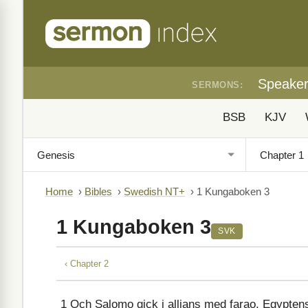
Speake
SERMONS:
BSB
KJV
Home
›
Bibles
›
Swedish NT+
›
1 Kungaboken 3
1 Kungaboken 3
SVK
‹ Chapter 2
1
Och Salomo gick i allians med farao, Egypten