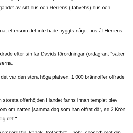
yggandet av sitt hus och Herrens (Jahvehs) hus och
erna, eftersom det inte hade byggts något hus åt Herrens
de efter sin far Davids förordningar (ordagrant “saker
tserna.
 det var den stora höga platsen. 1 000 brännoffer offrade
största offerhöjden i landet fanns innan templet blev
dröm om natten [samma dag som han offrat där, se 2 Krön
ig det."
omsorgsfull kärlek, trofasthet – hebr. chesed) mot din