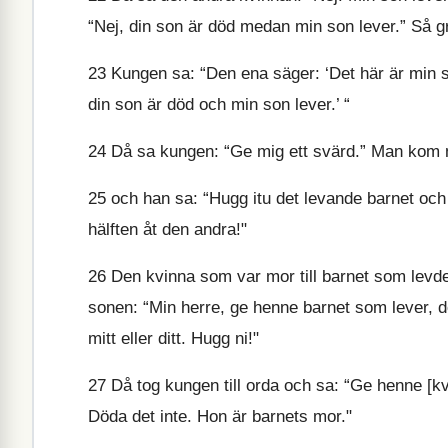
“Nej, din son är död medan min son lever.” Så grä
23
Kungen sa: “Den ena säger: ‘Det här är min s
din son är död och min son lever.’ “
24
Då sa kungen: “Ge mig ett svärd.” Man kom m
25
och han sa: “Hugg itu det levande barnet och
hälften åt den andra!"
26
Den kvinna som var mor till barnet som levde s
sonen: “Min herre, ge henne barnet som lever, d
mitt eller ditt. Hugg ni!"
27
Då tog kungen till orda och sa: “Ge henne [kvi
Döda det inte. Hon är barnets mor."