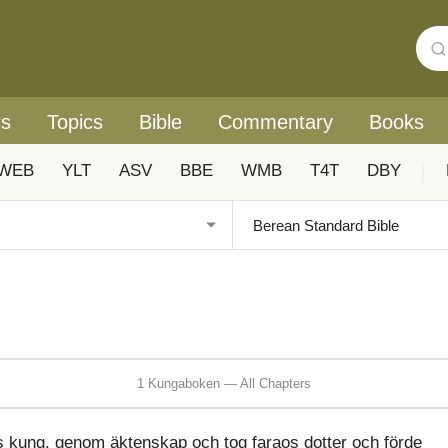
rs
Topics
Bible
Commentary
Books
WEB
YLT
ASV
BBE
WMB
T4T
DBY
|
1 Kungaboken — All Chapters
s kung, genom äktenskap och tog faraos dotter och förde