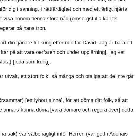
ör dig i sanning, i rättfärdighet och med ett ärligt hjärta
att visa honom denna stora nåd (omsorgsfulla kärlek,
egerar på hans tron.
 din tjänare till kung efter min far David. Jag är bara ett
tar på att vara oerfaren och under upplärning], jag vet
sluta) [leda som kung].
r utvalt, ett stort folk, så många och otaliga att de inte går
rsammar) [ett lyhört sinne], för att döma ditt folk, så att
lle annars kunna döma [vara domare och regera över] detta
 sak) var välbehagligt inför Herren (var gott i Adonais