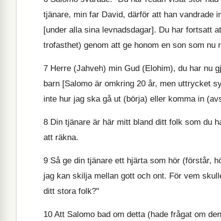
tjänare, min far David, därför att han vandrade inf
[under alla sina levnadsdagar]. Du har fortsatt 
trofasthet) genom att ge honom en son som nu r
7
Herre (Jahveh) min Gud (Elohim), du har nu gjort
barn [Salomo är omkring 20 år, men uttrycket syf
inte hur jag ska gå ut (börja) eller komma in (av
8
Din tjänare är här mitt bland ditt folk som du ha
att räkna.
9
Så ge din tjänare ett hjärta som hör (förstår, hö
jag kan skilja mellan gott och ont. För vem sku
ditt stora folk?"
10
Att Salomo bad om detta (hade frågat om denna