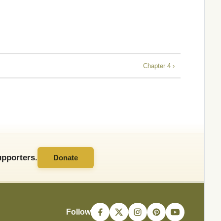
Chapter 4 ›
pporters.
Donate
Follow