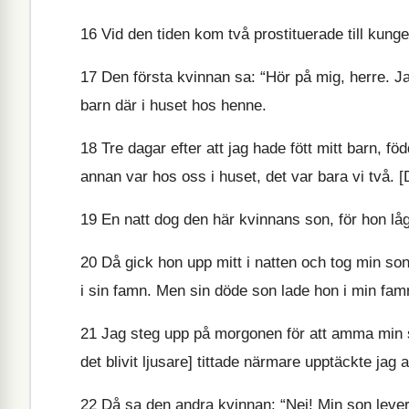
16
Vid den tiden kom två prostituerade till kung
17
Den första kvinnan sa: “Hör på mig, herre. J
barn där i huset hos henne.
18
Tre dagar efter att jag hade fött mitt barn, 
annan var hos oss i huset, det var bara vi två. [D
19
En natt dog den här kvinnans son, för hon låg
20
Då gick hon upp mitt i natten och tog min so
i sin famn. Men sin döde son lade hon i min fam
21
Jag steg upp på morgonen för att amma min s
det blivit ljusare] tittade närmare upptäckte jag 
22
Då sa den andra kvinnan: “Nej! Min son lever