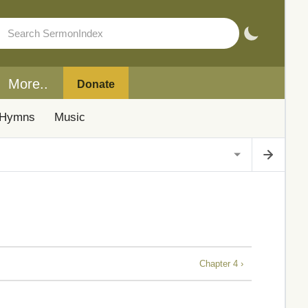
More..
Donate
Hymns
Music
Chapter 4 ›