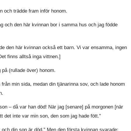
en och trädde fram inför honom.
ag och den här kvinnan bor i samma hus och jag födde
födde den här kvinnan också ett barn. Vi var ensamma, ingen
et finns alltså inga vittnen.]
 på (rullade över) honom.
n från min sida, medan din tjänarinna sov, och lade honom
n.
on – då var han död! När jag [senare] på morgonen [när
att det inte var min son, den som jag hade fött."
 och din son är död.” Men den första kvinnan svarade: