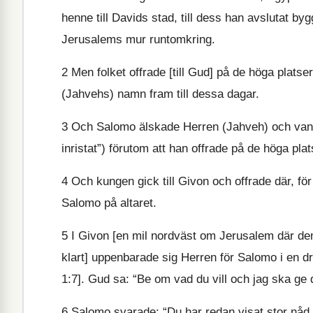
henne till Davids stad, till dess han avslutat b
Jerusalems mur runtomkring.
2
Men folket offrade [till Gud] på de höga plats
(Jahvehs) namn fram till dessa dagar.
3
Och Salomo älskade Herren (Jahveh) och vandra
inristat”) förutom att han offrade på de höga pla
4
Och kungen gick till Givon och offrade där, för
Salomo på altaret.
5
I Givon [en mil nordväst om Jerusalem där den 
klart] uppenbarade sig Herren för Salomo i en 
1:7]. Gud sa: “Be om vad du vill och jag ska ge d
6
Salomo svarade: “Du har redan visat stor nåd (