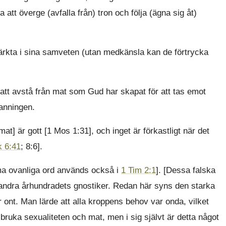
att överge (avfalla från) tron och följa (ägna sig åt)
rkta i sina samveten (utan medkänsla kan de förtrycka
m att avstå från mat som Gud har skapat för att tas emot
anningen.
t] är gott [1 Mos 1:31], och inget är förkastligt när det
 6:41
; 8:6].
a ovanliga ord används också i
1 Tim 2:1
]. [Dessa falska
l andra århundradets gnostiker. Redan här syns den starka
 ont. Man lärde att alla kroppens behov var onda, vilket
ruka sexualiteten och mat, men i sig självt är detta något