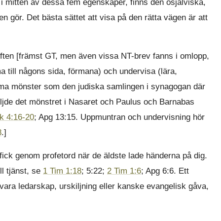
, i mitten av dessa fem egenskaper, finns den osjälviska,
en gör. Det bästa sättet att visa på den rätta vägen är att
kriften [främst GT, men även vissa NT-brev fanns i omlopp,
a till någons sida, förmana) och undervisa (lära,
amma mönster som den judiska samlingen i synagogan där
följde det mönstret i Nasaret och Paulus och Barnabas
k 4:16-20
; Apg 13:15. Uppmuntran och undervisning hör
8
.]
ick genom profetord när de äldste lade händerna på dig.
ll tjänst, se
1 Tim 1:18
; 5:22;
2 Tim 1:6
; Apg 6:6. Ett
vara ledarskap, urskiljning eller kanske evangelisk gåva,