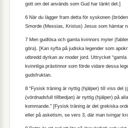
gott om det används som Gud har tänkt det.]
6
När du lägger fram detta för syskonen (bröderna
Smorde (Messias, Kristus) Jesus som hämtar när
7
Men gudlösa och gamla kvinnors myter (fabler,
göra). [Kan syfta på judiska legender som apokr
utbredd dyrkan av moder jord. Uttrycket “gamla 
kvinnliga prästinnor som förde vidare dessa legend
gudsfruktan.
8
“Fysisk träning är nyttig (hjälper) till viss del
(vördnadsfull tillbedjan) är nyttig (hjälper) på all
kommande.” [Fysisk träning är det grekiska orde
eller på asketism, se vers 3, där man tvingar kro