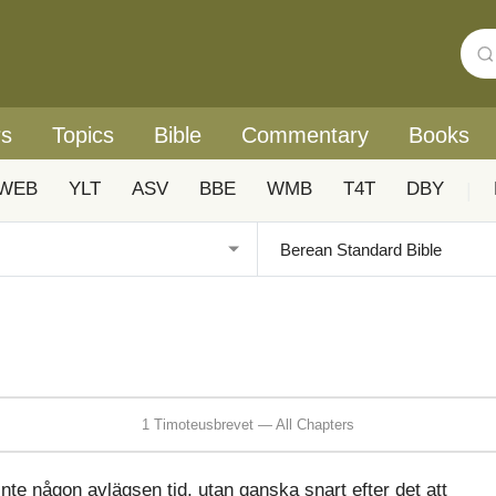
rs
Topics
Bible
Commentary
Books
WEB
YLT
ASV
BBE
WMB
T4T
DBY
|
1 Timoteusbrevet — All Chapters
inte någon avlägsen tid, utan ganska snart efter det att