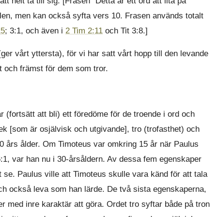
tt helt ta till sig. [Frasen “Detta är ett ord att lita på”
delen, men kan också syfta vers 10. Frasen används totalt
15
; 3:1, och även i
2 Tim 2:11
och Tit 3:8.]
er vårt yttersta), för vi har satt vårt hopp till den levande
t och främst för dem som tror.
r (fortsätt att bli) ett föredöme för de troende i ord och
rlek [som är osjälvisk och utgivande], tro (trofasthet) och
 40 års ålder. Om Timoteus var omkring 15 år när Paulus
:1, var han nu i 30-årsåldern. Av dessa fem egenskaper
 se. Paulus ville att Timoteus skulle vara känd för att tala
 och också leva som han lärde. De två sista egenskaperna,
mer med inre karaktär att göra. Ordet tro syftar både på tron