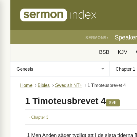
Speake
SERMONS:
BSB
KJV
Home
›
Bibles
›
Swedish NT+
›
1 Timoteusbrevet 4
1 Timoteusbrevet 4
SVK
‹ Chapter 3
1
Men Anden säger tydligt att i de sista tiderna [