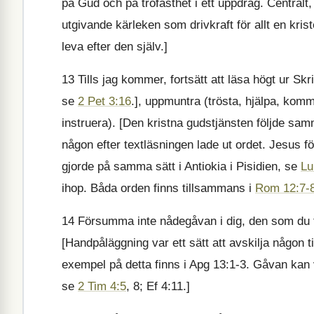
på Gud och på trofasthet i ett uppdrag. Centralt
utgivande kärleken som drivkraft för allt en krist
leva efter den själv.]
13
Tills jag kommer, fortsätt att läsa högt ur S
se
2 Pet 3:16
.], uppmuntra (trösta, hjälpa, komm
instruera). [Den kristna gudstjänsten följde s
någon efter textläsningen lade ut ordet. Jesus 
gjorde på samma sätt i Antiokia i Pisidien, se
Lu
ihop. Båda orden finns tillsammans i
Rom 12:7-
14
Försumma inte nådegåvan i dig, den som du f
[Handpåläggning var ett sätt att avskilja någon ti
exempel på detta finns i Apg 13:1-3. Gåvan kan 
se
2 Tim 4:5
, 8; Ef 4:11.]