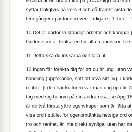
9
Detta är ett ord att lita på (trovärdigt) och värt a
syftar troligtvis på vers 8 och då främst sista 
fem gånger i pastoralbreven. Tidigare i
1 Tim 1:
10
Det är därför vi ständigt arbetar och kämpar (g
Guden som är Frälsaren för alla människor, förs
11
Detta ska du inskärpa och lära ut.
12
Ingen får förakta dig för att du är ung, utan va
handling (uppförande, sätt att leva sitt liv), i kä
renhet. [I den här kulturen var man ung upp till
tog med sig honom på sin andra resa, se Apg 16
är de två första yttre egenskaper som är lätta att
visa ord i stället för ogenomtänkta hetsiga ord
tro och renhet, är inte direkt synliga, utan har 