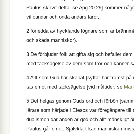
Paulus skrivit detta, se Apg 20:29] kommer några 
villoandar och onda andars läror,
2
förledda av hycklande lögnare som är brännmä
och skada människor).
3
De förbjuder folk att gifta sig och befaller de
med tacksägelse av dem som tror och känner s
4
Allt som Gud har skapat [syftar här främst på ma
tas emot med tacksägelse [vid måltider, se
Mark
5
Det helgas genom Guds ord och förbön [samm
lärare som härjade i Efesos var föregångare til
dualismen där anden är god och allt mänskligt är
Paulus går emot. Självklart kan människan missb