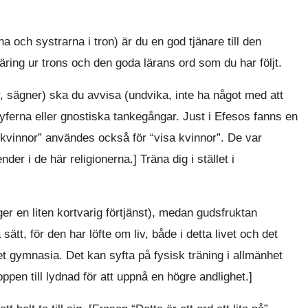
 och systrarna i tron) är du en god tjänare till den
ing ur trons och den goda lärans ord som du har följt.
 sägner) ska du avvisa (undvika, inte ha något med att
yferna eller gnostiska tankegångar. Just i Efesos fanns en
kvinnor” användes också för “visa kvinnor”. De var
er i de här religionerna.] Träna dig i stället i
 (ger en liten kortvarig förtjänst), medan gudsfruktan
a sätt, för den har löfte om liv, både i detta livet och det
t gymnasia. Det kan syfta på fysisk träning i allmänhet
ppen till lydnad för att uppnå en högre andlighet.]