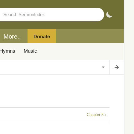
More..
Donate
Hymns
Music
Chapter 5 ›