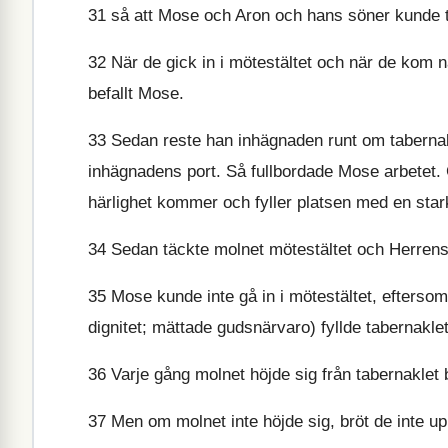
31
så att Mose och Aron och hans söner kunde tvä
32
När de gick in i mötestältet och när de kom n
befallt Mose.
33
Sedan reste han inhägnaden runt om tabernakle
inhägnadens port. Så fullbordade Mose arbetet.
härlighet kommer och fyller platsen med en star
34
Sedan täckte molnet mötestältet och Herrens h
35
Mose kunde inte gå in i mötestältet, eftersom
dignitet; mättade gudsnärvaro) fyllde tabernaklet
36
Varje gång molnet höjde sig från tabernaklet b
37
Men om molnet inte höjde sig, bröt de inte up