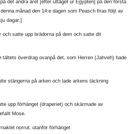
å det andra året [efter uttåget ur Egypten] på den första
r denna månad den 14:e dagen som Peasch firas följt av
ju dagar.]
 och satte upp brädorna på dem och satte dit
de tältets överdrag ovanpå det, som Herren (Jahveh) hade
atte stängerna på arken och lade arkens täckning
atte upp förhänget (draperiet) och skärmade av
efallt Mose.
rnaklet norrut, utanför förhänget