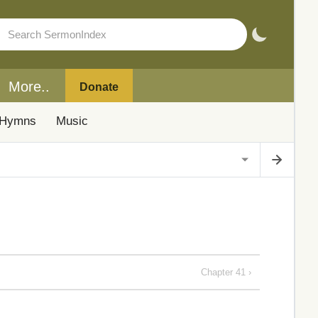
More..
Donate
Hymns
Music
Chapter 41 ›