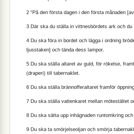
2
“På den första dagen i den första månaden [avi
3
Där ska du ställa in vittnesbördets ark och du
4
Du ska föra in bordet och lägga i ordning bröd
ljusstaken] och tända dess lampor.
5
Du ska ställa altaret av guld, för rökelse, fra
(draperi) till tabernaklet.
6
Du ska ställa brännofferaltaret framför öppning
7
Du ska ställa vattenkaret mellan mötestältet och
8
Du ska sätta upp inhägnaden runtomkring och h
9
Du ska ta smörjelseoljan och smörja tabernakle