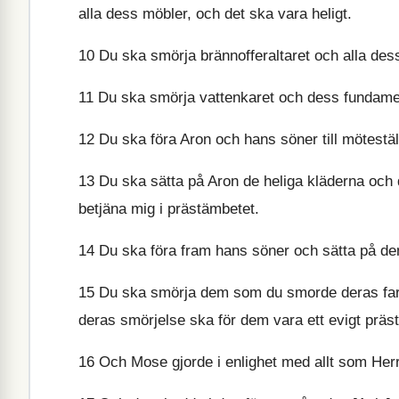
alla dess möbler, och det ska vara heligt.
10
Du ska smörja brännofferaltaret och alla dess
11
Du ska smörja vattenkaret och dess fundamen
12
Du ska föra Aron och hans söner till mötestäl
13
Du ska sätta på Aron de heliga kläderna och
betjäna mig i prästämbetet.
14
Du ska föra fram hans söner och sätta på de
15
Du ska smörja dem som du smorde deras far s
deras smörjelse ska för dem vara ett evigt prä
16
Och Mose gjorde i enlighet med allt som Herr