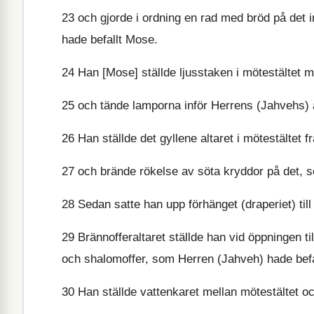
23
och gjorde i ordning en rad med bröd på det 
hade befallt Mose.
24
Han [Mose] ställde ljusstaken i mötestältet m
25
och tände lamporna inför Herrens (Jahvehs) 
26
Han ställde det gyllene altaret i mötestältet f
27
och brände rökelse av söta kryddor på det, 
28
Sedan satte han upp förhänget (draperiet) till
29
Brännofferaltaret ställde han vid öppningen ti
och shalomoffer, som Herren (Jahveh) hade befa
30
Han ställde vattenkaret mellan mötestältet och 