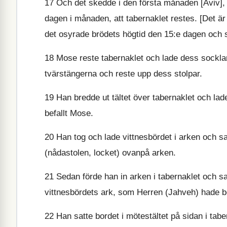
17
Och det skedde i den första månaden [Aviv], p
dagen i månaden, att tabernaklet restes. [Det ä
det osyrade brödets högtid den 15:e dagen och s
18
Mose reste tabernaklet och lade dess socklar
tvärstängerna och reste upp dess stolpar.
19
Han bredde ut tältet över tabernaklet och la
befallt Mose.
20
Han tog och lade vittnesbördet i arken och s
(nådastolen, locket) ovanpå arken.
21
Sedan förde han in arken i tabernaklet och s
vittnesbördets ark, som Herren (Jahveh) hade b
22
Han satte bordet i mötestältet på sidan i tabe