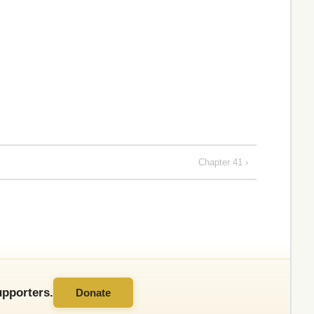
Chapter 41 ›
pporters.
Donate