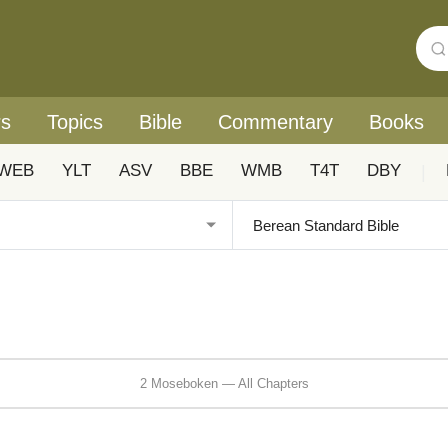
rs
Topics
Bible
Commentary
Books
WEB
YLT
ASV
BBE
WMB
T4T
DBY
|
2 Moseboken — All Chapters