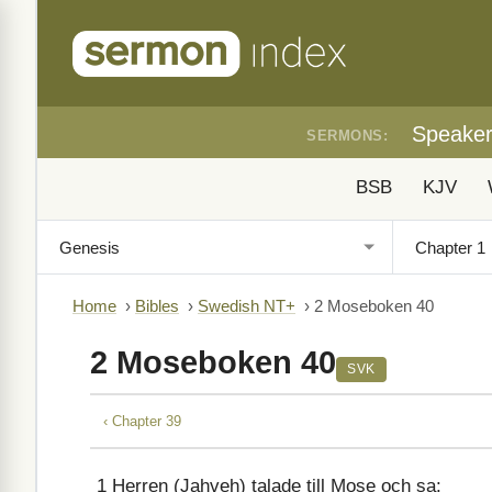
Speake
SERMONS:
BSB
KJV
Home
›
Bibles
›
Swedish NT+
›
2 Moseboken 40
2 Moseboken 40
SVK
‹ Chapter 39
1
Herren (Jahveh) talade till Mose och sa: