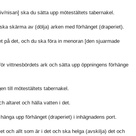
v/nisan] ska du sätta upp mötestältets tabernakel.
 ska skärma av (dölja) arken med förhänget (draperiet).
et på det, och du ska föra in menoran [den sjuarmade
mför vittnesbördets ark och sätta upp öppningens förhänge
en till mötestältets tabernakel.
 altaret och hälla vatten i det.
änga upp förhänget (draperiet) i inhägnadens port.
t och allt som är i det och ska helga (avskilja) det och