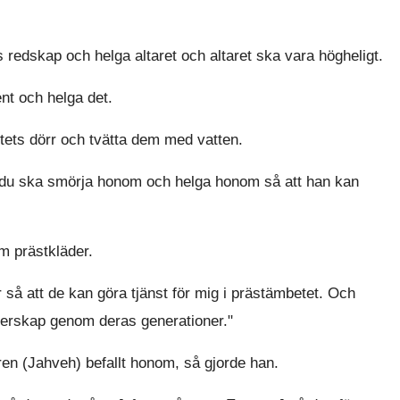
 redskap och helga altaret och altaret ska vara högheligt.
t och helga det.
tets dörr och tvätta dem med vatten.
 du ska smörja honom och helga honom så att han kan
m prästkläder.
å att de kan göra tjänst för mig i prästämbetet. Och
sterskap genom deras generationer."
en (Jahveh) befallt honom, så gjorde han.