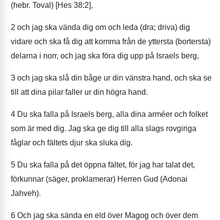
(hebr. Toval) [Hes 38:2],
2
och jag ska vända dig om och leda (dra; driva) dig
vidare och ska få dig att komma från de yttersta (bortersta)
delarna i norr, och jag ska föra dig upp på Israels berg,
3
och jag ska slå din båge ur din vänstra hand, och ska se
till att dina pilar faller ur din högra hand.
4
Du ska falla på Israels berg, alla dina arméer och folket
som är med dig. Jag ska ge dig till alla slags rovgiriga
fåglar och fältets djur ska sluka dig.
5
Du ska falla på det öppna fältet, för jag har talat det,
förkunnar (säger, proklamerar) Herren Gud (Adonai
Jahveh).
6
Och jag ska sända en eld över Magog och över dem