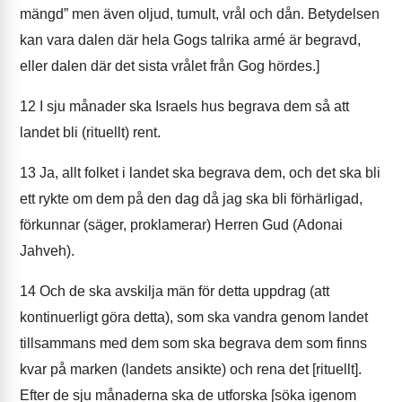
mängd” men även oljud, tumult, vrål och dån. Betydelsen
kan vara dalen där hela Gogs talrika armé är begravd,
eller dalen där det sista vrålet från Gog hördes.]
12
I sju månader ska Israels hus begrava dem så att
landet bli (rituellt) rent.
13
Ja, allt folket i landet ska begrava dem, och det ska bli
ett rykte om dem på den dag då jag ska bli förhärligad,
förkunnar (säger, proklamerar) Herren Gud (Adonai
Jahveh).
14
Och de ska avskilja män för detta uppdrag (att
kontinuerligt göra detta), som ska vandra genom landet
tillsammans med dem som ska begrava dem som finns
kvar på marken (landets ansikte) och rena det [rituellt].
Efter de sju månaderna ska de utforska [söka igenom