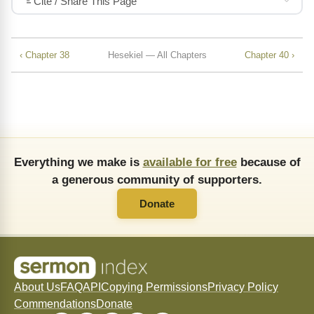
Cite / Share This Page
‹ Chapter 38
Hesekiel — All Chapters
Chapter 40 ›
Everything we make is
available for free
because of
a generous community of supporters.
Donate
About Us
FAQ
API
Copying Permissions
Privacy Policy
Commendations
Donate