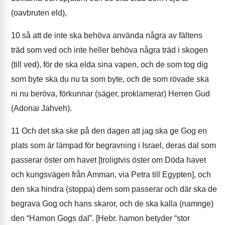
(oavbruten eld),
10
så att de inte ska behöva använda några av fältens
träd som ved och inte heller behöva några träd i skogen
(till ved), för de ska elda sina vapen, och de som tog dig
som byte ska du nu ta som byte, och de som rövade ska
ni nu beröva, förkunnar (säger, proklamerar) Herren Gud
(Adonai Jahveh).
11
Och det ska ske på den dagen att jag ska ge Gog en
plats som är lämpad för begravning i Israel, deras dal som
passerar öster om havet [troligtvis öster om Döda havet
och kungsvägen från Amman, via Petra till Egypten], och
den ska hindra (stoppa) dem som passerar och där ska de
begrava Gog och hans skaror, och de ska kalla (namnge)
den “Hamon Gogs dal”. [Hebr. hamon betyder “stor