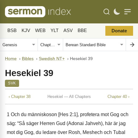
BSB
KJV
WEB
YLT
ASV
BBE
Donate
Home
›
Bibles
›
Swedish NT+
›
Hesekiel 39
Hesekiel 39
SVK
‹ Chapter 38
Hesekiel — All Chapters
Chapter 40 ›
1
Och du människoson [Hes 2:1], profetera mot Gog och
säg: “Så säger Herren Gud (Adonai Jahveh), här är jag
mot dig Gog, du ledare över Rosh, Meshech och Tubal