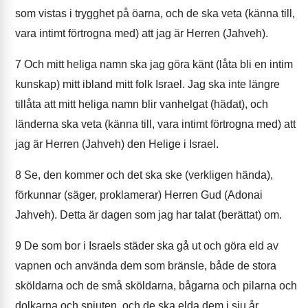
som vistas i trygghet på öarna, och de ska veta (känna till,
vara intimt förtrogna med) att jag är Herren (Jahveh).
7
Och mitt heliga namn ska jag göra känt (låta bli en intim
kunskap) mitt ibland mitt folk Israel. Jag ska inte längre
tillåta att mitt heliga namn blir vanhelgat (hädat), och
länderna ska veta (känna till, vara intimt förtrogna med) att
jag är Herren (Jahveh) den Helige i Israel.
8
Se, den kommer och det ska ske (verkligen hända),
förkunnar (säger, proklamerar) Herren Gud (Adonai
Jahveh). Detta är dagen som jag har talat (berättat) om.
9
De som bor i Israels städer ska gå ut och göra eld av
vapnen och använda dem som bränsle, både de stora
sköldarna och de små sköldarna, bågarna och pilarna och
dolkarna och spjuten, och de ska elda dem i sju år