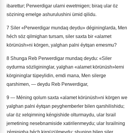
ibarettur; Perwerdigar ularni ewetmigen; biraq ular öz
sözining emelge ashurulushini ümid qilidu.
7
Siler «Perwerdigar mundaq deydu» dégininglarda, Men
héch söz qilmighan tursam, siler saxta bir «alamet
körünüsh»ni körgen, yalghan palni éytqan emesmu?
8
Shunga Reb Perwerdigar mundaq deydu: «Siler
oydurma sözligininglar, yalghan «alamet körünüsh»lerni
körgininglar tüpeylidin, emdi mana, Men silerge
qarshimen, — deydu Reb Perwerdigar,
9
— Méning qolum saxta «alamet körünüsh»ni körgen we
yalghan palni éytqan peyghemberler bilen qarshilishidu;
ular öz xelqimning kéngishide olturmaydu, ular Israil
jemetining nesebnamiside xatirilenmeydu; ular Israilning
zéminigha héch kirgüzülmeydu; shuning bilen siler