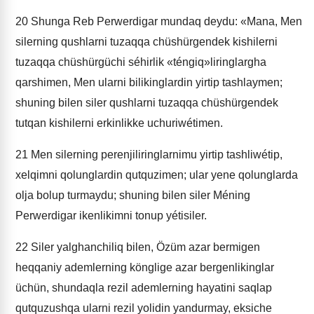
20
Shunga Reb Perwerdigar mundaq deydu: «Mana, Men
silerning qushlarni tuzaqqa chüshürgendek kishilerni
tuzaqqa chüshürgüchi séhirlik «téngiq»liringlargha
qarshimen, Men ularni bilikinglardin yirtip tashlaymen;
shuning bilen siler qushlarni tuzaqqa chüshürgendek
tutqan kishilerni erkinlikke uchuriwétimen.
21
Men silerning perenjiliringlarnimu yirtip tashliwétip,
xelqimni qolunglardin qutquzimen; ular yene qolunglarda
olja bolup turmaydu; shuning bilen siler Méning
Perwerdigar ikenlikimni tonup yétisiler.
22
Siler yalghanchiliq bilen, Özüm azar bermigen
heqqaniy ademlerning könglige azar bergenlikinglar
üchün, shundaqla rezil ademlerning hayatini saqlap
qutquzushqa ularni rezil yolidin yandurmay, eksiche