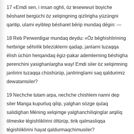
17
«Emdi sen, i insan oghli, öz tesewwuri boyiche
bésharet bergüchi öz xelqingning qizlirigha yüzüngni
qaritip, ularni eyiblep bésharet bérip mundaq dégin: —
18
Reb Perwerdigar mundaq deydu: «Öz béghishlirining
herbirige séhirlik bilezüklerni qadap, janlarni tuzaqqa
élish üchün herqandaq égiz-pakar ademlerning béshigha
perenchini yasighanlargha way! Emdi siler öz xelqimning
janlirini tuzaqqa chüshürüp, janliringlarni saq qaldurimiz
dewatamsiler?
19
Nechche tutam arpa, nechche chishlem nanni dep
siler Manga kupurluq qilip, yalghan sözge qulaq
salidighan Méning xelqimge yalghanchiliqinglar arqiliq
ölmeske tégishliklirini öltürüp, tirik qalmasliqqa
tégishliklirini hayat qaldurmaqchimusiler?