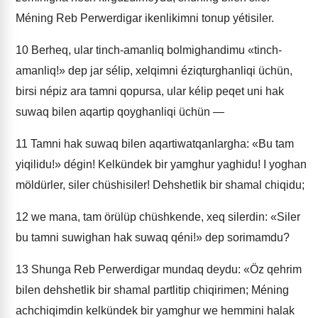
Méning Reb Perwerdigar ikenlikimni tonup yétisiler.
10
Berheq, ular tinch-amanliq bolmighandimu «tinch-
amanliq!» dep jar sélip, xelqimni éziqturghanliqi üchün,
birsi népiz ara tamni qopursa, ular kélip peqet uni hak
suwaq bilen aqartip qoyghanliqi üchün —
11
Tamni hak suwaq bilen aqartiwatqanlargha: «Bu tam
yiqilidu!» dégin! Kelkündek bir yamghur yaghidu! I yoghan
möldürler, siler chüshisiler! Dehshetlik bir shamal chiqidu;
12
we mana, tam örülüp chüshkende, xeq silerdin: «Siler
bu tamni suwighan hak suwaq qéni!» dep sorimamdu?
13
Shunga Reb Perwerdigar mundaq deydu: «Öz qehrim
bilen dehshetlik bir shamal partlitip chiqirimen; Méning
achchiqimdin kelkündek bir yamghur we hemmini halak