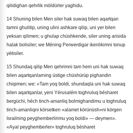
qilidighan qehrlik möldürler yaghidu.
14
Shuning bilen Men siler hak suwaq bilen aqartqan
tamni ghulitip, uning ulini ashkare qilip, uni yer bilen
yeksan qilimen; u ghulap chüshkende, siler uning arisida
halak bolisiler; we Méning Perwerdigar ikenlikimni tonup
yétisiler.
15
Shundaq qilip Men qehrimni tam hem uni hak suwaq
bilen aqartqanlarning üstige chüshürüp pighandin
chiqimen; we: «Tam yoq boldi, shundaqla uni hak suwaq
bilen aqartqanlar, yeni Yérusalém toghruluq bésharet
bergüchi, héch tinch-amanliq bolmighandimu u toghruluq
tinch-amanliqni körsetken «alamet körünüsh»ni körgen
Israilning peyghemberlirimu yoq boldi» — deymen».
«Ayal peyghemberler» toghruluq bésharet