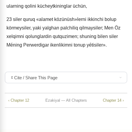
ularning qolini kücheytkininglar üchün,
23
siler quruq «alamet közünüsh»lerni ikkinchi bolup
körmeysiler, yaki yalghan palchiliq qilmaysiler; Men Öz
xelqimni qolunglardin qutquzimen; shuning bilen siler
Méning Perwerdigar ikenlikimni tonup yétisiler».
Cite / Share This Page
‹ Chapter 12
Ezakiyal — All Chapters
Chapter 14 ›