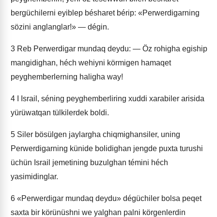
bergüchilerni eyiblep bésharet bérip: «Perwerdigarning
sözini anglanglar!» — dégin.
3
Reb Perwerdigar mundaq deydu: — Öz rohigha egiship
mangidighan, héch wehiyni körmigen hamaqet
peyghemberlerning haligha way!
4
I Israil, séning peyghemberliring xuddi xarabiler arisida
yürüwatqan tülkilerdek boldi.
5
Siler bösülgen jaylargha chiqmighansiler, uning
Perwerdigarning künide bolidighan jengde puxta turushi
üchün Israil jemetining buzulghan témini héch
yasimidinglar.
6
«Perwerdigar mundaq deydu» dégüchiler bolsa peqet
saxta bir körünüshni we yalghan palni körgenlerdin