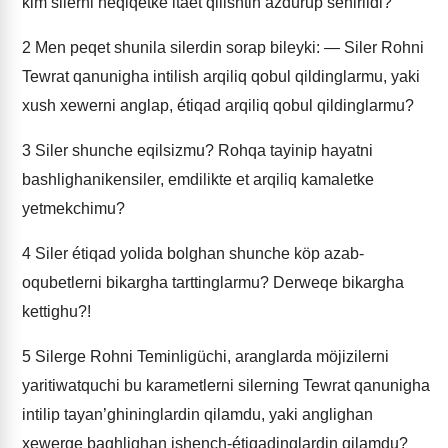
kim silerni heqiqetke itaet qilishtin azdurup séhirlidi?
2
Men peqet shunila silerdin sorap bileyki: — Siler Rohni
Tewrat qanunigha intilish arqiliq qobul qildinglarmu, yaki
xush xewerni anglap, étiqad arqiliq qobul qildinglarmu?
3
Siler shunche eqilsizmu? Rohqa tayinip hayatni
bashlighanikensiler, emdilikte et arqiliq kamaletke
yetmekchimu?
4
Siler étiqad yolida bolghan shunche köp azab-
oqubetlerni bikargha tarttinglarmu? Derweqe bikargha
kettighu?!
5
Silerge Rohni Teminligüchi, aranglarda möjizilerni
yaritiwatquchi bu karametlerni silerning Tewrat qanunigha
intilip tayan’ghininglardin qilamdu, yaki anglighan
xewerge baghlighan ishench-étiqadinglardin qilamdu?