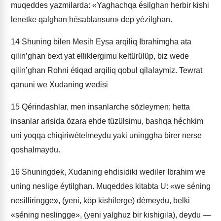
muqeddes yazmilarda: «Yaghachqa ésilghan herbir kishi
lenetke qalghan hésablansun» dep yézilghan.
14
Shuning bilen Mesih Eysa arqiliq Ibrahimgha ata
qilin’ghan bext yat elliklergimu keltürülüp, biz wede
qilin’ghan Rohni étiqad arqiliq qobul qilalaymiz. Tewrat
qanuni we Xudaning wedisi
15
Qérindashlar, men insanlarche sözleymen; hetta
insanlar arisida özara ehde tüzülsimu, bashqa héchkim
uni yoqqa chiqiriwételmeydu yaki uninggha birer nerse
qoshalmaydu.
16
Shuningdek, Xudaning ehdisidiki wediler Ibrahim we
uning neslige éytilghan. Muqeddes kitabta U: «we séning
nesilliringge», (yeni, köp kishilerge) démeydu, belki
«séning neslingge», (yeni yalghuz bir kishigila), deydu —