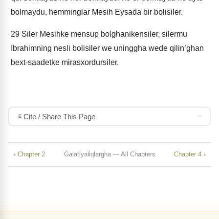
bolmaydu, hemminglar Mesih Eysada bir bolisiler.
29
Siler Mesihke mensup bolghanikensiler, silermu
Ibrahimning nesli bolisiler we uninggha wede qilin’ghan
bext-saadetke mirasxordursiler.
Cite / Share This Page
‹ Chapter 2
Galatiyaliqlargha — All Chapters
Chapter 4 ›