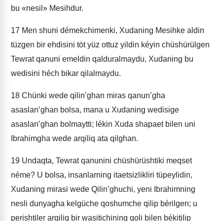
bu «nesil» Mesihdur.
17
Men shuni démekchimenki, Xudaning Mesihke aldin
tüzgen bir ehdisini töt yüz ottuz yildin kéyin chüshürülgen
Tewrat qanuni emeldin qalduralmaydu, Xudaning bu
wedisini héch bikar qilalmaydu.
18
Chünki wede qilin’ghan miras qanun’gha
asaslan’ghan bolsa, mana u Xudaning wedisige
asaslan’ghan bolmaytti; lékin Xuda shapaet bilen uni
Ibrahimgha wede arqiliq ata qilghan.
19
Undaqta, Tewrat qanunini chüshürüshtiki meqset
néme? U bolsa, insanlarning itaetsizlikliri tüpeylidin,
Xudaning mirasi wede Qilin’ghuchi, yeni Ibrahimning
nesli dunyagha kelgüche qoshumche qilip bérilgen; u
perishtiler arqiliq bir wasitichining qoli bilen békitilip