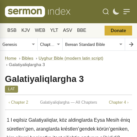
BSB
KJV
WEB
YLT
ASV
BBE
Donate
Home
›
Bibles
›
Uyghur Bible (modern latin script)
›
Galatiyaliqlargha 3
Galatiyaliqlargha 3
LAT
‹ Chapter 2
Galatiyaliqlargha — All Chapters
Chapter 4 ›
1
I eqilsiz Galatiyaliqlar, köz aldinglarda Eysa Mesih éniq
süretlen’gen, aranglarda kréstlen’gendek körün’geniken,