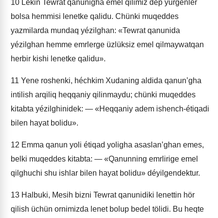
10
Lékin Tewrat qanunigha emel qilimiz dep yürgenler
bolsa hemmisi lenetke qalidu. Chünki muqeddes
yazmilarda mundaq yézilghan: «Tewrat qanunida
yézilghan hemme emrlerge üzlüksiz emel qilmaywatqan
herbir kishi lenetke qalidu».
11
Yene roshenki, héchkim Xudaning aldida qanun’gha
intilish arqiliq heqqaniy qilinmaydu; chünki muqeddes
kitabta yézilghinidek: — «Heqqaniy adem ishench-étiqadi
bilen hayat bolidu».
12
Emma qanun yoli étiqad yoligha asaslan’ghan emes,
belki muqeddes kitabta: — «Qanunning emrlirige emel
qilghuchi shu ishlar bilen hayat bolidu» déyilgendektur.
13
Halbuki, Mesih bizni Tewrat qanunidiki lenettin hör
qilish üchün ornimizda lenet bolup bedel tölidi. Bu heqte