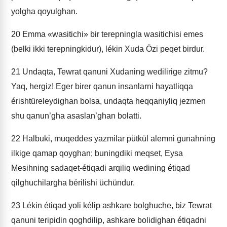
yolgha qoyulghan.
20
Emma «wasitichi» bir terepningla wasitichisi emes
(belki ikki terepningkidur), lékin Xuda Özi peqet birdur.
21
Undaqta, Tewrat qanuni Xudaning wedilirige zitmu?
Yaq, hergiz! Eger birer qanun insanlarni hayatliqqa
érishtüreleydighan bolsa, undaqta heqqaniyliq jezmen
shu qanun’gha asaslan’ghan bolatti.
22
Halbuki, muqeddes yazmilar pütkül alemni gunahning
ilkige qamap qoyghan; buningdiki meqset, Eysa
Mesihning sadaqet-étiqadi arqiliq wedining étiqad
qilghuchilargha bérilishi üchündur.
23
Lékin étiqad yoli kélip ashkare bolghuche, biz Tewrat
qanuni teripidin qoghdilip, ashkare bolidighan étiqadni