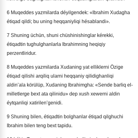
6
Muqeddes yazmilarda déyilgendek: «Ibrahim Xudagha
étiqad qildi; bu uning heqqaniyliqi hésablandi».
7
Shuning üchün, shuni chüshinishinglar kérekki,
étiqadtin tughulghanlarla Ibrahimning heqiqiy
perzentliridur.
8
Muqeddes yazmilarda Xudaning yat elliklerni Özige
étiqad qilishi arqiliq ularni heqqaniy qilidighanliqi
aldin’ala körülüp, Xudaning Ibrahimgha: «Sende barliq el-
milletlerge bext ata qilinidu» dep xush xewerni aldin
éytqanliqi xatirilen’genidi.
9
Shuning bilen, étiqadtin bolghanlar étiqad qilghuchi
Ibrahim bilen teng bext tapidu.