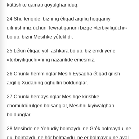
kütüshke qamap qoyulghaniduq.
24
Shu teriqide, bizning étiqad arqiliq heqqaniy
qilinishimiz üchün Tewrat qanuni bizge «terbiyiligüchi»
bolup, bizni Mesihke yéteklidi.
25
Lékin étiqad yoli ashkara bolup, biz emdi yene
«terbiyiligüchi»ning nazaritide emesmiz.
26
Chünki hemminglar Mesih Eysagha étiqad qilish
arqiliq Xudaning oghulliri boldunglar.
27
Chünki herqaysinglar Mesihge kirishke
chömüldürülgen bolsanglar, Mesihni kiyiwalghan
boldunglar.
28
Mesihde ne Yehudiy bolmaydu ne Grék bolmaydu, ne
qul bolmaydu ne hör bolmaydu, ne er bolmaydu ne ayal