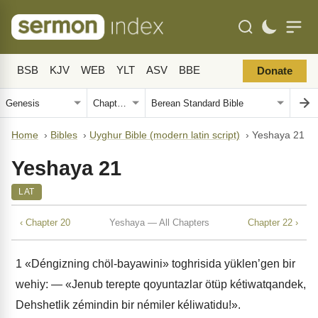
BSB
KJV
WEB
YLT
ASV
BBE
Donate
Home
›
Bibles
›
Uyghur Bible (modern latin script)
›
Yeshaya 21
Yeshaya 21
LAT
‹ Chapter 20
Yeshaya — All Chapters
Chapter 22 ›
1
«Déngizning chöl-bayawini» toghrisida yüklen’gen bir
wehiy: — «Jenub terepte qoyuntazlar ötüp kétiwatqandek,
Dehshetlik zémindin bir némiler kéliwatidu!».