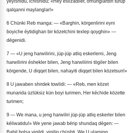
yéyishidu, ichishidu; «Hey ésilzadiler, ornunglardin turup
qalqanni maylanglar!»
6
Chünki Reb manga: — «Barghin, körgenlirini eyni
boyiche éytidighan bir közetchini texlep qoyghin» —
dégenidi.
7
— «U jeng harwilirini, jüp-jüp atliq eskerlerni, Jeng
harwilirini éshekler bilen, Jeng harwilirini tögiler bilen
körgende, U diqqet bilen, nahayiti diqqet bilen közetsun!»
8
U jawaben shirdek towlidi: — «Reb, men közet
munarida üzlüksiz kün boyi turimen, Her kéchide közette
turimen;
9
— We mana, u jeng harwiliri jüp-jüp atliq eskerler bilen
kéliwatidu!» We yene jawab bérip shundaq dégen: —
Babil bolsa yiqildi, yiqilip chüshti, We U ularning