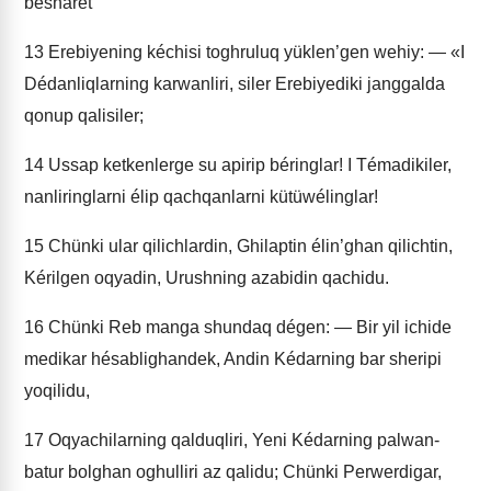
bésharet
13
Erebiyening kéchisi toghruluq yüklen’gen wehiy: — «I
Dédanliqlarning karwanliri, siler Erebiyediki janggalda
qonup qalisiler;
14
Ussap ketkenlerge su apirip béringlar! I Témadikiler,
nanliringlarni élip qachqanlarni kütüwélinglar!
15
Chünki ular qilichlardin, Ghilaptin élin’ghan qilichtin,
Kérilgen oqyadin, Urushning azabidin qachidu.
16
Chünki Reb manga shundaq dégen: — Bir yil ichide
medikar hésablighandek, Andin Kédarning bar sheripi
yoqilidu,
17
Oqyachilarning qalduqliri, Yeni Kédarning palwan-
batur bolghan oghulliri az qalidu; Chünki Perwerdigar,