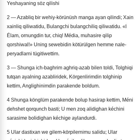
Yeshayaning söz qilishi
2
— Azabliq bir wehiy-körünüsh manga ayan qilindi; Xain
xainliq qiliwatidu, Bulangchi bulangchiliq qiliwatidu. «I
Élam, ornungdin tur, chiq! Média, muhasire qilip
qorshiwal!» Uning sewebidin kötürülgen hemme nale-
peryadlarni tügitiwettim.
3
— Shunga ich-baghrim aghriq-azab bilen toldi, Tolghiqi
tutqan ayalning azabliridek, Körgenlirimdin tolghinip
kettim, Anglighinimdin parakende boldum.
4
Shunga könglüm parakende bolup hasirap kettim, Méni
dehshet qorqunch basti; U men zoq alidighan kéchini
sarasime bolidighan kéchige aylandurdi.
5
Ular dastixan we gilem-körpilernimu salidu; Ular