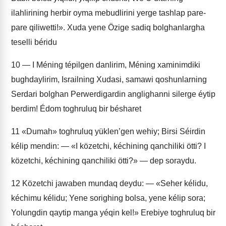
ilahlirining herbir oyma mebudlirini yerge tashlap pare-
pare qiliwetti!». Xuda yene Özige sadiq bolghanlargha
teselli béridu
10
— I Méning tépilgen danlirim, Méning xaminimdiki
bughdaylirim, Israilning Xudasi, samawi qoshunlarning
Serdari bolghan Perwerdigardin anglighanni silerge éytip
berdim! Édom toghruluq bir bésharet
11
«Dumah» toghruluq yüklen’gen wehiy; Birsi Séirdin
kélip mendin: — «I közetchi, kéchining qanchiliki ötti? I
közetchi, kéchining qanchiliki ötti?» — dep soraydu.
12
Közetchi jawaben mundaq deydu: — «Seher kélidu,
kéchimu kélidu; Yene sorighing bolsa, yene kélip sora;
Yolungdin qaytip manga yéqin kel!» Erebiye toghruluq bir