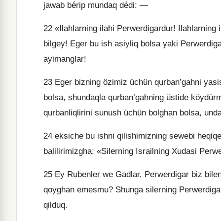
jawab bérip mundaq dédi: —
22
«Ilahlarning ilahi Perwerdigardur! Ilahlarning 
bilgey! Eger bu ish asiyliq bolsa yaki Perwerdiga
ayimanglar!
23
Eger bizning özimiz üchün qurban’gahni yasi
bolsa, shundaqla qurban’gahning üstide köydürme
qurbanliqlirini sunush üchün bolghan bolsa, und
24
eksiche bu ishni qilishimizning sewebi heqiqete
balilirimizgha: «Silerning Israilning Xudasi Per
25
Ey Rubenler we Gadlar, Perwerdigar biz bilen 
qoyghan emesmu? Shunga silerning Perwerdigar
qilduq.