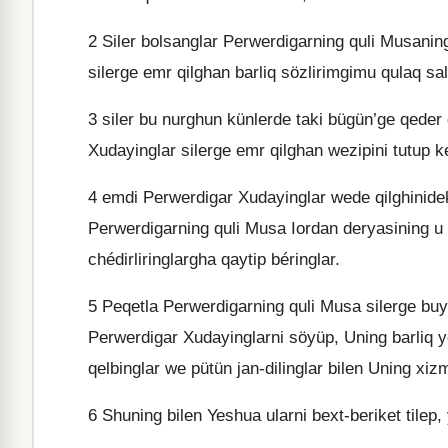
2
Siler bolsanglar Perwerdigarning quli Musaning
silerge emr qilghan barliq sözlirimgimu qulaq sal
3
siler bu nurghun künlerde taki bügün’ge qeder 
Xudayinglar silerge emr qilghan wezipini tutup ke
4
emdi Perwerdigar Xudayinglar wede qilghinidek,
Perwerdigarning quli Musa Iordan deryasining u 
chédirliringlargha qaytip béringlar.
5
Peqetla Perwerdigarning quli Musa silerge buy
Perwerdigar Xudayinglarni söyüp, Uning barliq yo
qelbinglar we pütün jan-dilinglar bilen Uning xiz
6
Shuning bilen Yeshua ularni bext-beriket tilep, y