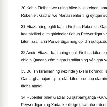
30
Kahin Finihas we uning bilen bille kelgen jamae
Rubenler, Gadlar we Manassehlerning éytqan sözl
31
Eliazarning oghli kahin Finihas Rubenler, G
itaetsizlikni qilmighininglar üchün Perwerdigarnin
bilen Israillarni Perwerdigarning qolidin qutquzdu
32
Andin Eliazar kahinning oghli Finihas bilen e
chiqip Qanaan zéminigha Israillarning yénigha y
33
Bu ish Israillarning neziride yaxshi köründi;
Gadlargha hujum qilip, ular bilen urushup ularni
tilgha almidi.
34
Rubenler bilen Gadlar bu qurban’gahqa «Guwa
Perwerdigarning Xuda ikenlikige guwahtur» dédi