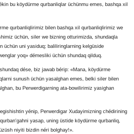
lékin bu köydürme qurbanliqlar üchünmu emes, bashqa xil
me qurbanliqlirimiz bilen bashqa xil qurbanliqlirimiz we
lushimiz üchün, siler we bizning otturimizda, shundaqla
n üchün uni yasiduq; baliliringlarning kelgüside
wenglar yoq» démesliki üchün shundaq qilduq.
a shundaq dése, biz jawab bérip: «Mana, köydürme
qlarni sunush üchün yasalghan emes, belki siler bilen
alghan, bu Perwerdigarning ata-bowilirimiz yasighan
egishishtin yénip, Perwerdigar Xudayimizning chédirining
r qurban’gahni yasap, uning üstide köydürme qurbanliq,
üzüsh niyiti bizdin néri bolghay!».