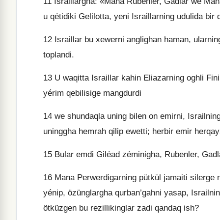
11
Israillargha: «Mana Rubenler, Gadlar we Mana
u qétidiki Gelilotta, yeni Israillarning udulida 
12
Israillar bu xewerni anglighan haman, ularnin
toplandi.
13
U waqitta Israillar kahin Eliazarning oghli F
yérim qebilisige mangdurdi
14
we shundaqla uning bilen on emirni, Israilning 
uninggha hemrah qilip ewetti; herbir emir herqaysi
15
Bular emdi Giléad zéminigha, Rubenler, Gadl
16
Mana Perwerdigarning pütkül jamaiti silerge 
yénip, özünglargha qurban’gahni yasap, Israilnin
ötküzgen bu rezillikinglar zadi qandaq ish?