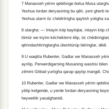
7
Manasseh yérim qebilisige bolsa Musa ulargha B
Yeshua Iordan deryasining bu qéti, yeni gherb ter
Yeshua ularni öz chédirlirigha qaytish yoligha sa
8
ulargha: — Intayin köp bayliqlar, intayin köp 
tömür we kiyim-kécheklerni élip, öz chédiringlarg
qérindashliringlargha üleshtürüp béringlar, dédi.
9
U waqitta Rubenler, Gadlar we Manasseh yérim q
ayrilip, Perwerdigarning Musaning wasitisi bilen
zémini Giléad yurtigha qarap qaytip mangdi. Cho
10
Rubenler, Gadlar we Manasseh yérim qebilisi 
yétip kelgende, u yerde Iordan deryasining boyi
heywetlik yasalghanidi.