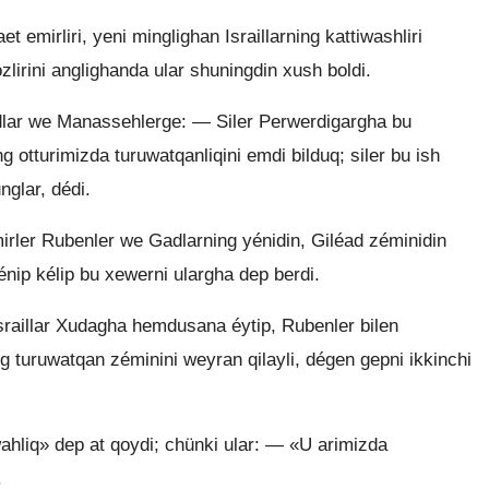
t emirliri, yeni minglighan Israillarning kattiwashliri
irini anglighanda ular shuningdin xush boldi.
adlar we Manassehlerge: — Siler Perwerdigargha bu
g otturimizda turuwatqanliqini emdi bilduq; siler bu ish
nglar, dédi.
mirler Rubenler we Gadlarning yénidin, Giléad zéminidin
énip kélip bu xewerni ulargha dep berdi.
 Israillar Xudagha hemdusana éytip, Rubenler bilen
ng turuwatqan zéminini weyran qilayli, dégen gepni ikkinchi
hliq» dep at qoydi; chünki ular: — «U arimizda
.