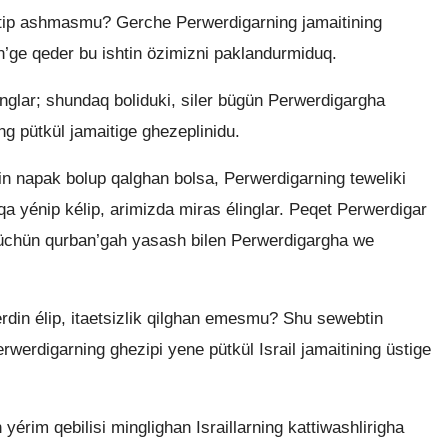
étip ashmasmu? Gerche Perwerdigarning jamaitining
’ge qeder bu ishtin özimizni paklandurmiduq.
nglar; shundaq boliduki, siler bügün Perwerdigargha
ng pütkül jamaitige ghezeplinidu.
in napak bolup qalghan bolsa, Perwerdigarning teweliki
qa yénip kélip, arimizda miras élinglar. Peqet Perwerdigar
üchün qurban’gah yasash bilen Perwerdigargha we
rdin élip, itaetsizlik qilghan emesmu? Shu sewebtin
rwerdigarning ghezipi yene pütkül Israil jamaitining üstige
rim qebilisi minglighan Israillarning kattiwashlirigha