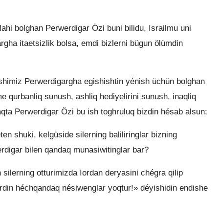
ilahi bolghan Perwerdigar Özi buni bilidu, Israilmu uni
rgha itaetsizlik bolsa, emdi bizlerni bügun ölümdin
shimiz Perwerdigargha egishishtin yénish üchün bolghan
 qurbanliq sunush, ashliq hediyelirini sunush, inaqliq
aqta Perwerdigar Özi bu ish toghruluq bizdin hésab alsun;
n shuki, kelgüside silerning baliliringlar bizning
werdigar bilen qandaq munasiwitinglar bar?
silerning otturimizda Iordan deryasini chégra qilip
din héchqandaq nésiwenglar yoqtur!» déyishidin endishe