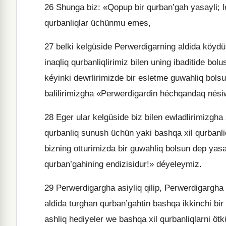
26
Shunga biz: «Qopup bir qurban’gah yasayli; 
qurbanliqlar üchünmu emes,
27
belki kelgüside Perwerdigarning aldida köydür
inaqliq qurbanliqlirimiz bilen uning ibaditide bo
kéyinki dewrlirimizde bir esletme guwahliq bolsu
balilirimizgha «Perwerdigardin héchqandaq nési
28
Eger ular kelgüside biz bilen ewladlirimizgh
qurbanliq sunush üchün yaki bashqa xil qurbanli
bizning otturimizda bir guwahliq bolsun dep yas
qurban’gahining endizisidur!» déyeleymiz.
29
Perwerdigargha asiyliq qilip, Perwerdigargha 
aldida turghan qurban’gahtin bashqa ikkinchi bi
ashliq hediyeler we bashqa xil qurbanliqlarni ötk