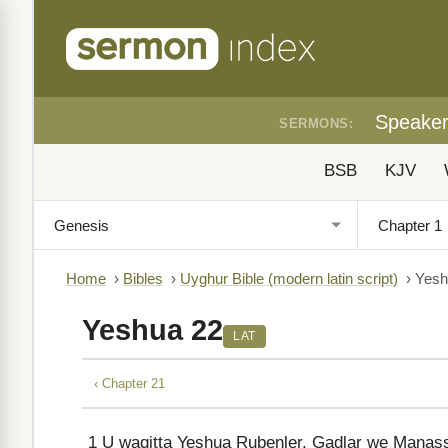
Speake
SERMONS:
BSB
KJV
Home
›
Bibles
›
Uyghur Bible (modern latin script)
›
Yesh
Yeshua 22
LAT
‹ Chapter 21
1
U waqitta Yeshua Rubenler, Gadlar we Manasseh