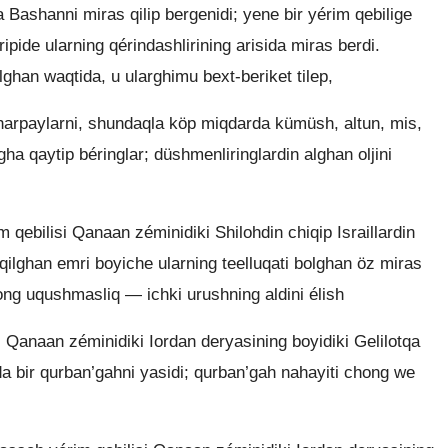
ashanni miras qilip bergenidi; yene bir yérim qebilige
ipide ularning qérindashlirining arisida miras berdi.
lghan waqtida, u ularghimu bext-beriket tilep,
charpaylarni, shundaqla köp miqdarda kümüsh, altun, mis,
ha qaytip béringlar; düshmenliringlardin alghan oljini
ebilisi Qanaan zéminidiki Shilohdin chiqip Israillardin
 qilghan emri boyiche ularning teelluqati bolghan öz miras
ng uqushmasliq — ichki urushning aldini élish
Qanaan zéminidiki Iordan deryasining boyidiki Gelilotqa
da bir qurban’gahni yasidi; qurban’gah nahayiti chong we