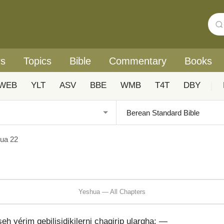
rs
Topics
Bible
Commentary
Books
WEB
YLT
ASV
BBE
WMB
T4T
DBY
|
ua 22
Yeshua — All Chapters
 yérim qebilisidikilerni chaqirip ulargha: —