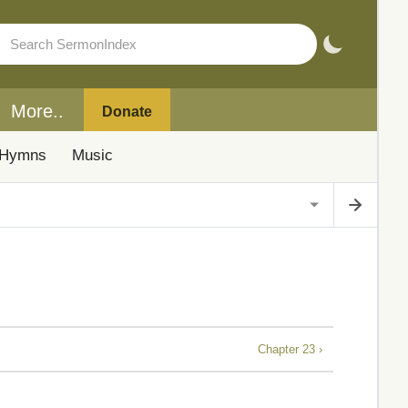
More..
Donate
Hymns
Music
Chapter 23 ›