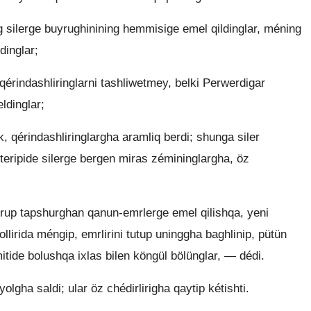
 silerge buyrughinining hemmisige emel qildinglar, méning
dinglar;
qérindashliringlarni tashliwetmey, belki Perwerdigar
ldinglar;
 qérindashliringlargha aramliq berdi; shunga siler
teripide silerge bergen miras zémininglargha, öz
rup tapshurghan qanun-emrlerge emel qilishqa, yeni
llirida méngip, emrlirini tutup uninggha baghlinip, pütün
mitide bolushqa ixlas bilen köngül bölünglar, — dédi.
olgha saldi; ular öz chédirlirigha qaytip kétishti.