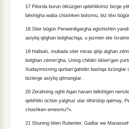
17
Péorda burun ötküzgen qebihlikimiz bizge y
béshigha waba chüshken bolsimu, biz téxi bügün
18
Siler bügün Perwerdigargha egishishtin yandi
asiyliq qilghan bolghachqa, u jezmen ete Israilni
19
Halbuki, mubada siler miras qilip alghan zém
bolghan zémin’gha, Uning chédiri tiklen’gen yurt
Xudayimizning qurban’gahidin bashqa özünglar 
bizlerge asiyliq qilmanglar.
20
Zerahning oghli Aqan haram békitilgen nersile
qebihliki üchün yalghuz ular öltürülüp qalmay, Pe
chüshken emesmu?».
21
Shuning bilen Rubenler, Gadlar we Manasseh yé