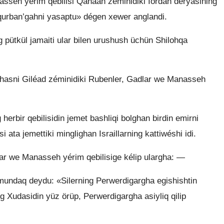
sseh yérim qebilisi Qanaan zéminidiki Iordan deryasining
bir qurban’gahni yasaptu» dégen xewer anglandi.
g pütkül jamaiti ular bilen urushush üchün Shilohqa
inihasni Giléad zéminidiki Rubenler, Gadlar we Manasseh
herbir qebilisidin jemet bashliqi bolghan birdin emirni
 ata jemettiki minglighan Israillarning kattiwéshi idi.
ar we Manasseh yérim qebilisige kélip ulargha: —
mundaq deydu: «Silerning Perwerdigargha egishishtin
g Xudasidin yüz örüp, Perwerdigargha asiyliq qilip