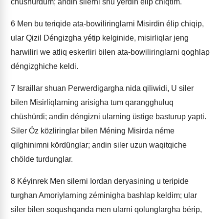
chüshürdum; andin silerni shu yerdin élip chiqtim.
6
Men bu teriqide ata-bowiliringlarni Misirdin élip chiqip,
ular Qizil Déngizgha yétip kelginide, misirliqlar jeng
harwiliri we atliq eskerliri bilen ata-bowiliringlarni qoghlap
déngizghiche keldi.
7
Israillar shuan Perwerdigargha nida qiliwidi, U siler
bilen Misirliqlarning arisigha tum qarangghuluq
chüshürdi; andin déngizni ularning üstige basturup yapti.
Siler Öz közliringlar bilen Méning Misirda néme
qilghinimni kördünglar; andin siler uzun waqitqiche
chölde turdunglar.
8
Kéyinrek Men silerni Iordan deryasining u teripide
turghan Amoriylarning zéminigha bashlap keldim; ular
siler bilen soqushqanda men ularni qolunglargha bérip,