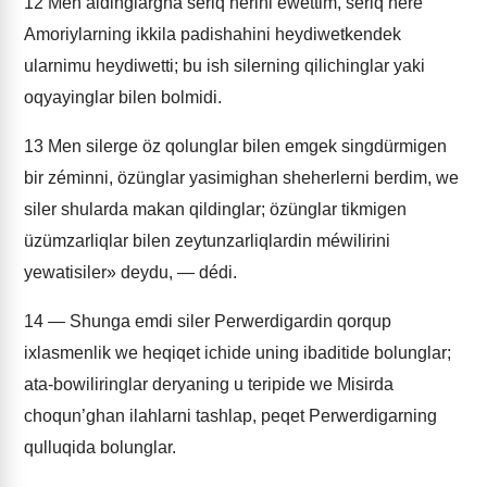
12
Men aldinglargha sériq herini ewettim, sériq here
Amoriylarning ikkila padishahini heydiwetkendek
ularnimu heydiwetti; bu ish silerning qilichinglar yaki
oqyayinglar bilen bolmidi.
13
Men silerge öz qolunglar bilen emgek singdürmigen
bir zéminni, özünglar yasimighan sheherlerni berdim, we
siler shularda makan qildinglar; özünglar tikmigen
üzümzarliqlar bilen zeytunzarliqlardin méwilirini
yewatisiler» deydu, — dédi.
14
— Shunga emdi siler Perwerdigardin qorqup
ixlasmenlik we heqiqet ichide uning ibaditide bolunglar;
ata-bowiliringlar deryaning u teripide we Misirda
choqun’ghan ilahlarni tashlap, peqet Perwerdigarning
qulluqida bolunglar.