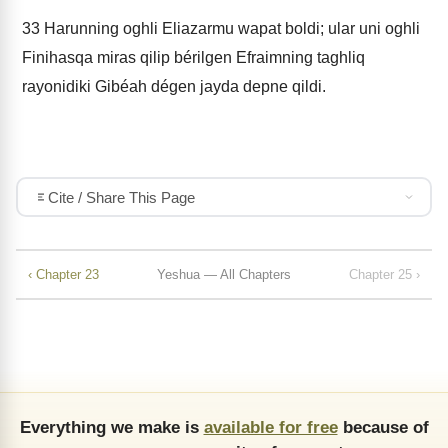
33
Harunning oghli Eliazarmu wapat boldi; ular uni oghli
Finihasqa miras qilip bérilgen Efraimning taghliq
rayonidiki Gibéah dégen jayda depne qildi.
Cite / Share This Page
‹ Chapter 23
Yeshua — All Chapters
Chapter 25 ›
Everything we make is
available for free
because of