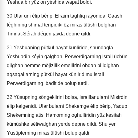
Yeshua bir yüz on yéshida wapat boldi.
30
Ular uni élip bérip, Efraim taghliq rayonida, Gaash
téghining shimal teripidiki öz miras ülüshi bolghan
Timnat-Sérah dégen jayda depne qildi.
31
Yeshuaning pütkül hayat künliride, shundaqla
Yeshuadin kéyin qalghan, Perwerdigarning Israil üchün
qilghan hemme möjizilik emellirini obdan bilidighan
aqsaqallarning pütkül hayat künliridimu Israil
Perwerdigarning ibaditide bolup turdi.
32
Yüsüpning söngeklirini bolsa, Israillar ularni Misirdin
élip kelgenidi. Ular bularni Shekemge élip bérip, Yaqup
Shekemning atisi Hamorning oghulliridin yüz kesitah
kümüshke sétiwalghan yerde depne qildi. Shu yer
Yüsüplerning miras ülüshi bolup qaldi.