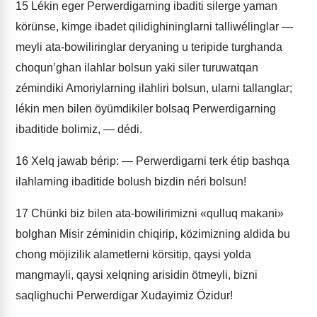
15
Lékin eger Perwerdigarning ibaditi silerge yaman
körünse, kimge ibadet qilidighininglarni talliwélinglar —
meyli ata-bowiliringlar deryaning u teripide turghanda
choqun’ghan ilahlar bolsun yaki siler turuwatqan
zémindiki Amoriylarning ilahliri bolsun, ularni tallanglar;
lékin men bilen öyümdikiler bolsaq Perwerdigarning
ibaditide bolimiz, — dédi.
16
Xelq jawab bérip: — Perwerdigarni terk étip bashqa
ilahlarning ibaditide bolush bizdin néri bolsun!
17
Chünki biz bilen ata-bowilirimizni «qulluq makani»
bolghan Misir zéminidin chiqirip, közimizning aldida bu
chong möjizilik alametlerni körsitip, qaysi yolda
mangmayli, qaysi xelqning arisidin ötmeyli, bizni
saqlighuchi Perwerdigar Xudayimiz Özidur!