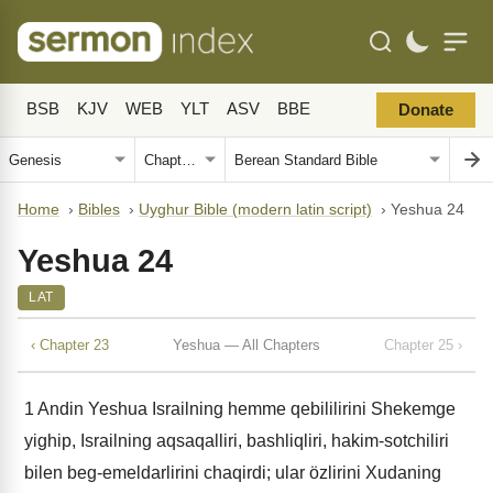
BSB
KJV
WEB
YLT
ASV
BBE
Donate
Home
›
Bibles
›
Uyghur Bible (modern latin script)
›
Yeshua 24
Yeshua 24
LAT
‹ Chapter 23
Yeshua — All Chapters
Chapter 25 ›
1
Andin Yeshua Israilning hemme qebililirini Shekemge
yighip, Israilning aqsaqalliri, bashliqliri, hakim-sotchiliri
bilen beg-emeldarlirini chaqirdi; ular özlirini Xudaning