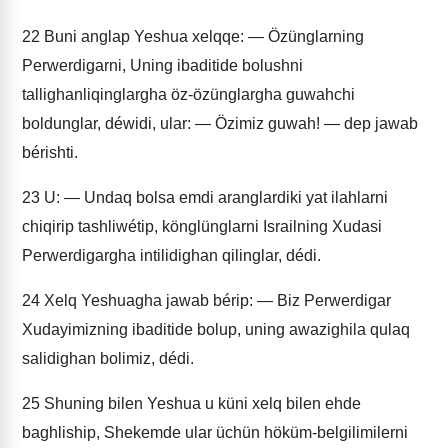
22
Buni anglap Yeshua xelqqe: — Özünglarning
Perwerdigarni, Uning ibaditide bolushni
tallighanliqinglargha öz-özünglargha guwahchi
boldunglar, déwidi, ular: — Özimiz guwah! — dep jawab
bérishti.
23
U: — Undaq bolsa emdi aranglardiki yat ilahlarni
chiqirip tashliwétip, könglünglarni Israilning Xudasi
Perwerdigargha intilidighan qilinglar, dédi.
24
Xelq Yeshuagha jawab bérip: — Biz Perwerdigar
Xudayimizning ibaditide bolup, uning awazighila qulaq
salidighan bolimiz, dédi.
25
Shuning bilen Yeshua u küni xelq bilen ehde
baghliship, Shekemde ular üchün höküm-belgilimilerni