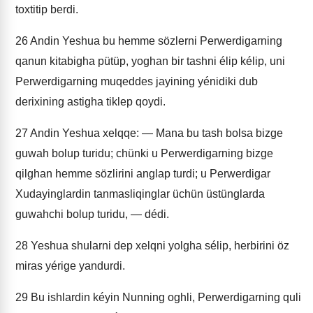
toxtitip berdi.
26
Andin Yeshua bu hemme sözlerni Perwerdigarning
qanun kitabigha pütüp, yoghan bir tashni élip kélip, uni
Perwerdigarning muqeddes jayining yénidiki dub
derixining astigha tiklep qoydi.
27
Andin Yeshua xelqqe: — Mana bu tash bolsa bizge
guwah bolup turidu; chünki u Perwerdigarning bizge
qilghan hemme sözlirini anglap turdi; u Perwerdigar
Xudayinglardin tanmasliqinglar üchün üstünglarda
guwahchi bolup turidu, — dédi.
28
Yeshua shularni dep xelqni yolgha sélip, herbirini öz
miras yérige yandurdi.
29
Bu ishlardin kéyin Nunning oghli, Perwerdigarning quli