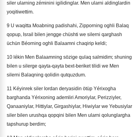
siler ularning zéminini igilidinglar. Men ularni aldinglardin
yoqitiwettim.
9
U waqitta Moabning padishahi, Zipporning oghli Balaq
qopup, Israil bilen jengge chüshti we silerni qarghash
üchün Béorning oghli Balaamni chaqirip keldi;
10
lékin Men Balaamning sözige qulaq salmidim; shuning
bilen u silerge qayta-qayta bext-beriket tilidi we Men
silerni Balaqning qolidin qutquzdum.
11
Kéyinrek siler Iordan deryasidin ötüp Yérixogha
barghanda Yérixoning ademliri Amoriylar, Perizziyler,
Qanaaniylar, Hittiylar, Girgashiylar, Hiwiylar we Yebusiylar
siler bilen urushqa qopqini bilen Men ularni qolunglargha
tapshurup berdim;