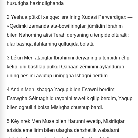
huzurigha hazir qilghanda
2
Yeshua pütkül xelqqe: Israilning Xudasi Perwerdigar: —
«Qedimki zamanda ata-bowiliringlar, jümlidin Ibrahim
bilen Nahorning atisi Terah deryaning u teripide olturatti;
ular bashqa ilahlarning qulluqida bolatti.
3
Lékin Men atanglar Ibrahimni deryaning u teripidin élip
kélip, uni bashlap pütkül Qanaan zéminini aylandurup,
uning neslini awutup uninggha Ishaqni berdim.
4
Andin Men Ishaqqa Yaqup bilen Esawni berdim;
Esawgha Séir taghliq rayonini tewelik qilip berdim, Yaqup
bilen oghulliri bolsa Misirgha chüshüp bardi.
5
Kéyinrek Men Musa bilen Harunni ewetip, Misirliqlar
arisida emellirim bilen ulargha dehshetlik wabalarni