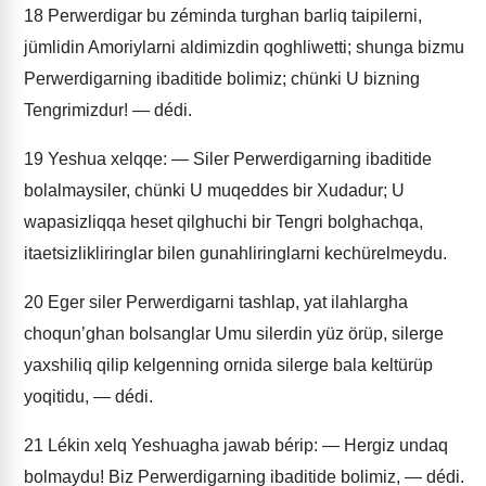
18
Perwerdigar bu zéminda turghan barliq taipilerni,
jümlidin Amoriylarni aldimizdin qoghliwetti; shunga bizmu
Perwerdigarning ibaditide bolimiz; chünki U bizning
Tengrimizdur! — dédi.
19
Yeshua xelqqe: — Siler Perwerdigarning ibaditide
bolalmaysiler, chünki U muqeddes bir Xudadur; U
wapasizliqqa heset qilghuchi bir Tengri bolghachqa,
itaetsizlikliringlar bilen gunahliringlarni kechürelmeydu.
20
Eger siler Perwerdigarni tashlap, yat ilahlargha
choqun’ghan bolsanglar Umu silerdin yüz örüp, silerge
yaxshiliq qilip kelgenning ornida silerge bala keltürüp
yoqitidu, — dédi.
21
Lékin xelq Yeshuagha jawab bérip: — Hergiz undaq
bolmaydu! Biz Perwerdigarning ibaditide bolimiz, — dédi.