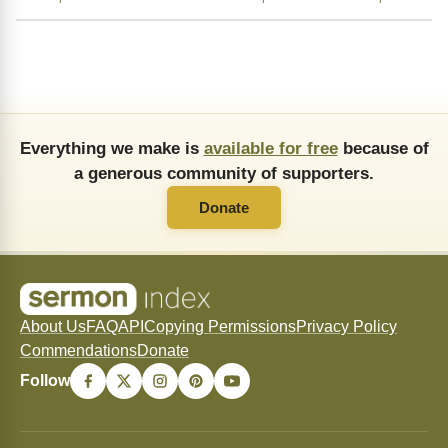
Everything we make is
available for free
because of
a generous community of supporters.
Donate
About Us
FAQ
API
Copying Permissions
Privacy Policy
Commendations
Donate
Follow