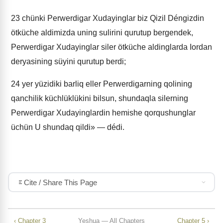
23
chünki Perwerdigar Xudayinglar biz Qizil Déngizdin
ötküche aldimizda uning sulirini qurutup bergendek,
Perwerdigar Xudayinglar siler ötküche aldinglarda Iordan
deryasining süyini qurutup berdi;
24
yer yüzidiki barliq eller Perwerdigarning qolining
qanchilik küchlüklükini bilsun, shundaqla silerning
Perwerdigar Xudayinglardin hemishe qorqushunglar
üchün U shundaq qildi» — dédi.
Cite / Share This Page
‹ Chapter 3
Yeshua — All Chapters
Chapter 5 ›