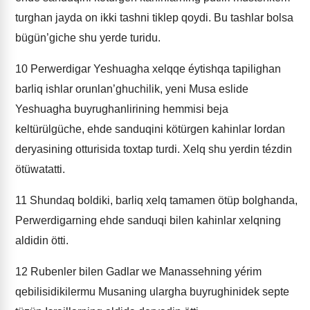
turghan jayda on ikki tashni tiklep qoydi. Bu tashlar bolsa
bügün’giche shu yerde turidu.
10
Perwerdigar Yeshuagha xelqqe éytishqa tapilighan
barliq ishlar orunlan’ghuchilik, yeni Musa eslide
Yeshuagha buyrughanlirining hemmisi beja
keltürülgüche, ehde sanduqini kötürgen kahinlar Iordan
deryasining otturisida toxtap turdi. Xelq shu yerdin tézdin
ötüwatatti.
11
Shundaq boldiki, barliq xelq tamamen ötüp bolghanda,
Perwerdigarning ehde sanduqi bilen kahinlar xelqning
aldidin ötti.
12
Rubenler bilen Gadlar we Manassehning yérim
qebilisidikilermu Musaning ulargha buyrughinidek septe