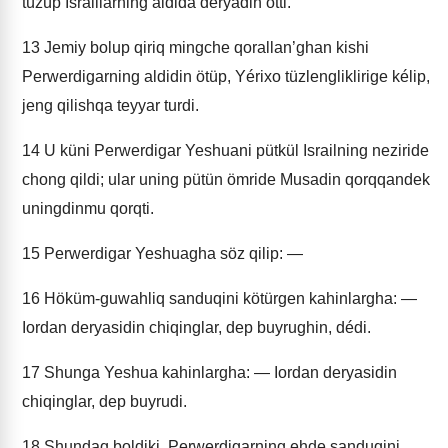
tüzüp Israillarning aldida deryadin ötti.
13
Jemiy bolup qiriq mingche qorallan’ghan kishi
Perwerdigarning aldidin ötüp, Yérixo tüzlengliklirige kélip,
jeng qilishqa teyyar turdi.
14
U küni Perwerdigar Yeshuani pütkül Israilning neziride
chong qildi; ular uning pütün ömride Musadin qorqqandek
uningdinmu qorqti.
15
Perwerdigar Yeshuagha söz qilip: —
16
Höküm-guwahliq sanduqini kötürgen kahinlargha: —
Iordan deryasidin chiqinglar, dep buyrughin, dédi.
17
Shunga Yeshua kahinlargha: — Iordan deryasidin
chiqinglar, dep buyrudi.
18
Shundaq boldiki, Perwerdigarning ehde sanduqini