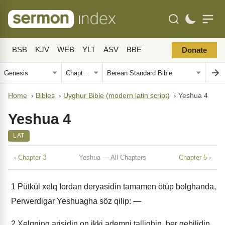
BSB
KJV
WEB
YLT
ASV
BBE
Donate
Home
›
Bibles
›
Uyghur Bible (modern latin script)
›
Yeshua 4
Yeshua 4
LAT
‹ Chapter 3
Yeshua — All Chapters
Chapter 5 ›
1
Pütkül xelq Iordan deryasidin tamamen ötüp bolghanda,
Perwerdigar Yeshuagha söz qilip: —
2
Xelqning arisidin on ikki ademni tallighin, her qebilidin