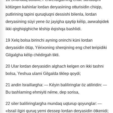
kötürgen kahinlar Iordan deryasining otturisidin chiqip,
putlirining tapini quruqluqni dessishi bilenla, Iordan
deryasining süyi yene öz jayigha qaytip kélip, awwalqidek
ikki qirghiqighiche téship éqishqa bashlidi.
19
Xelq bolsa birinchi ayning oninchi küni Iordan
deryasidin ötüp, Yérixoning sherqining eng chet teripidiki
Gilgalgha kélip chédirgah tikti.
20
Ular Iordan deryasidin alghach kelgen on ikki tashni
bolsa, Yeshua ularni Gilgalda tiklep qoydi;
21
andin Israillargha: — Kéyin baliliringlar öz atiliridin: —
Bu tashlarning ehmiyiti néme, dep sorisa,
22
siler baliliringlargha mundaq uqturup qoyunglar: —
«Israil ilgiri quruq yerni dessep Iordan deryasidin ötkenidi;