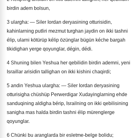
birdin adem bolsun,
3
ulargha: — Siler Iordan deryasining otturisidin,
kahinlarning putliri mezmut turghan jaydin on ikki tashni
élip, ularni kötürüp kélip özünglar bügün kéche bargah
tikidighan yerge qoyunglar, dégin, dédi.
4
Shuning bilen Yeshua her qebilidin birdin ademni, yeni
Israillar arisidin tallighan on ikki kishini chaqirdi;
5
andin Yeshua ulargha: — Siler Iordan deryasining
otturisigha chüshüp Perwerdigar Xudayinglarning ehde
sanduqining aldigha bérip, Israilning on ikki qebilisining
sanigha mas halda birdin tashni élip mürenglerge
qoyunglar.
6
Chünki bu aranglarda bir esletme-belge bolidu;