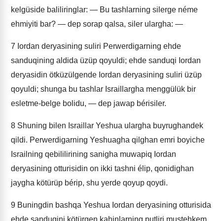
kelgüside baliliringlar: — Bu tashlarning silerge néme
ehmiyiti bar? — dep sorap qalsa, siler ulargha: —
7
Iordan deryasining suliri Perwerdigarning ehde
sanduqining aldida üzüp qoyuldi; ehde sanduqi Iordan
deryasidin ötküzülgende Iordan deryasining suliri üzüp
qoyuldi; shunga bu tashlar Israillargha menggülük bir
esletme-belge bolidu, — dep jawap bérisiler.
8
Shuning bilen Israillar Yeshua ulargha buyrughandek
qildi. Perwerdigarning Yeshuagha qilghan emri boyiche
Israilning qebililirining sanigha muwapiq Iordan
deryasining otturisidin on ikki tashni élip, qonidighan
jaygha kötürüp bérip, shu yerde qoyup qoydi.
9
Buningdin bashqa Yeshua Iordan deryasining otturisida
ehde sanduqini kötürgen kahinlarning putliri mustehkem