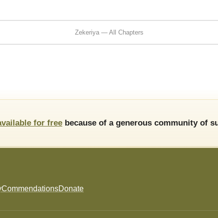
Zekeriya — All Chapters
available for free
because of a generous community of su
y
Commendations
Donate