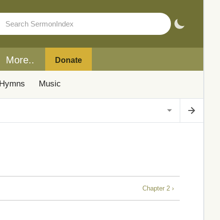
More..
Donate
Hymns
Music
Chapter 2 ›