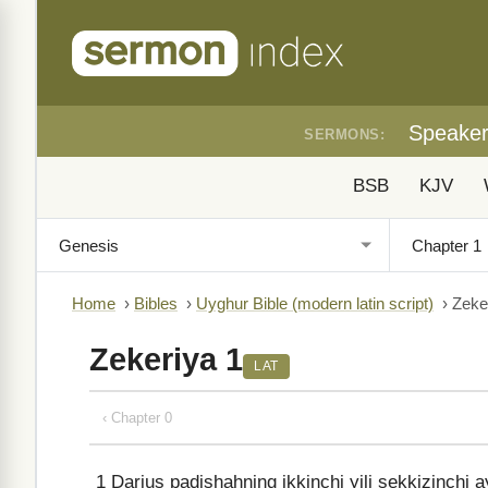
Speake
SERMONS:
BSB
KJV
Home
›
Bibles
›
Uyghur Bible (modern latin script)
›
Zeke
Zekeriya 1
LAT
‹ Chapter 0
1
Darius padishahning ikkinchi yili sekkizinchi 