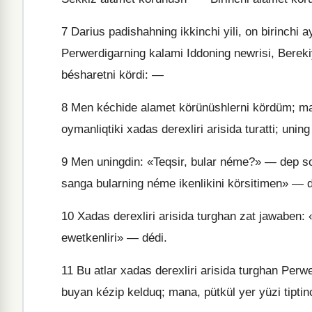
7
Darius padishahning ikkinchi yili, on birinchi a
Perwerdigarning kalami Iddoning newrisi, Berek
bésharetni kördi: —
8
Men kéchide alamet körünüshlerni kördüm; ma
oymanliqtiki xadas derexliri arisida turatti; uning
9
Men uningdin: «Teqsir, bular néme?» — dep so
sanga bularning néme ikenlikini körsitimen» — d
10
Xadas derexliri arisida turghan zat jawaben:
ewetkenliri» — dédi.
11
Bu atlar xadas derexliri arisida turghan Perwe
buyan kézip kelduq; mana, pütkül yer yüzi tiptin