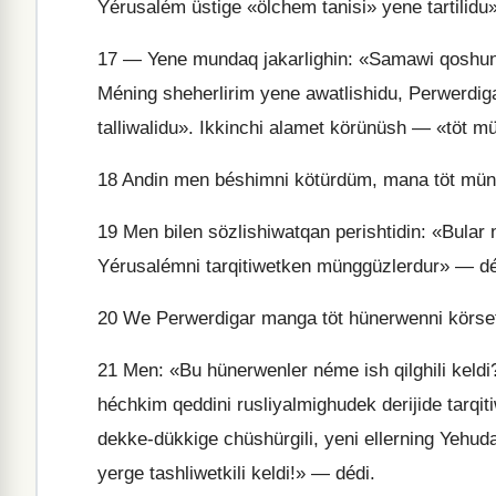
Yérusalém üstige «ölchem tanisi» yene tartilidu»
17
— Yene mundaq jakarlighin: «Samawi qoshunl
Méning sheherlirim yene awatlishidu, Perwerdig
talliwalidu». Ikkinchi alamet körünüsh — «töt 
18
Andin men béshimni kötürdüm, mana töt mün
19
Men bilen sözlishiwatqan perishtidin: «Bular
Yérusalémni tarqitiwetken münggüzlerdur» — dé
20
We Perwerdigar manga töt hünerwenni körset
21
Men: «Bu hünerwenler néme ish qilghili keldi
héchkim qeddini rusliyalmighudek derijide tarq
dekke-dükkige chüshürgili, yeni ellerning Yehuda
yerge tashliwetkili keldi!» — dédi.