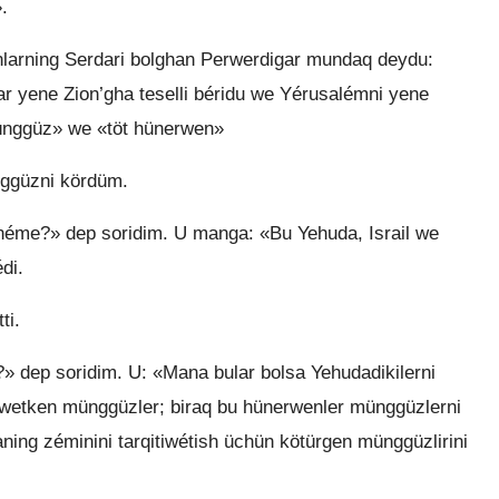
.
arning Serdari bolghan Perwerdigar mundaq deydu:
ar yene Zion’gha teselli béridu we Yérusalémni yene
münggüz» we «töt hünerwen»
ggüzni kördüm.
 néme?» dep soridim. U manga: «Bu Yehuda, Israil we
di.
ti.
?» dep soridim. U: «Mana bular bolsa Yehudadikilerni
itiwetken münggüzler; biraq bu hünerwenler münggüzlerni
ning zéminini tarqitiwétish üchün kötürgen münggüzlirini