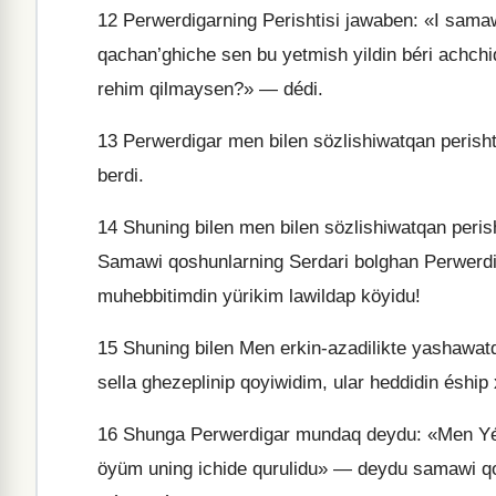
12
Perwerdigarning Perishtisi jawaben: «I samaw
qachan’ghiche sen bu yetmish yildin béri achchi
rehim qilmaysen?» — dédi.
13
Perwerdigar men bilen sözlishiwatqan perishti
berdi.
14
Shuning bilen men bilen sözlishiwatqan peri
Samawi qoshunlarning Serdari bolghan Perwerdi
muhebbitimdin yürikim lawildap köyidu!
15
Shuning bilen Men erkin-azadilikte yashawatq
sella ghezeplinip qoyiwidim, ular heddidin éship
16
Shunga Perwerdigar mundaq deydu: «Men Yéru
öyüm uning ichide qurulidu» — deydu samawi q