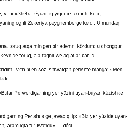
y, yeni «Shébat éyi»ning yigirme tötinchi küni,
iyaning oghli Zekeriya peyghemberge keldi. U mundaq
na, toruq atqa min’gen bir ademni kördüm; u chongqur
 keynide toruq, ala-taghil we aq atlar bar idi.
ridim. Men bilen sözlishiwatqan perishte manga: «Men
édi.
 «Bular Perwerdigarning yer yüzini uyan-buyan kézishke
rdigarning Perishtisige jawab qilip: «Biz yer yüzide uyan-
ch, aramliqta turuwatidu» — dédi.