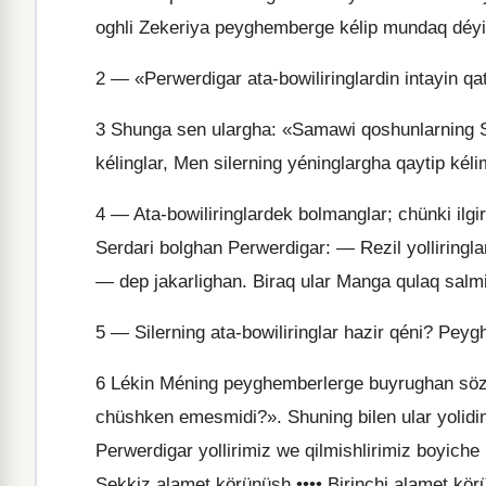
oghli Zekeriya peyghemberge kélip mundaq déyi
2
— «Perwerdigar ata-bowiliringlardin intayin qat
3
Shunga sen ulargha: «Samawi qoshunlarning S
kélinglar, Men silerning yéninglargha qaytip ké
4
— Ata-bowiliringlardek bolmanglar; chünki ilg
Serdari bolghan Perwerdigar: — Rezil yolliringlard
— dep jakarlighan. Biraq ular Manga qulaq sal
5
— Silerning ata-bowiliringlar hazir qéni? Pe
6
Lékin Méning peyghemberlerge buyrughan sözlir
chüshken emesmidi?». Shuning bilen ular yolid
Perwerdigar yollirimiz we qilmishlirimiz boyiche
Sekkiz alamet körünüsh •••• Birinchi alamet kör