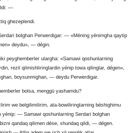
ldi: —
tiq ghezeplendi.
erdari bolghan Perwerdigar: — «Méning yénimgha qaytip
limen» deydu», — dégin.
iriki peyghemberler ulargha: «Samawi qoshunlarning
in, rezil qilmishliringlardin yénip towa qilinglar, dégen»,
mighan, boysunmighan, — deydu Perwerdigar.
yghemberler bolsa, menggü yashamdu?
im we belgilimilirim, ata-bowiliringlarning béshighimu
in yénip: — Samawi qoshunlarning Serdari bolghan
 bizni qandaq qilimen dése, shundaq qildi, — dégen.
ünüsh — Atliq adem we üch xil renglik atlar