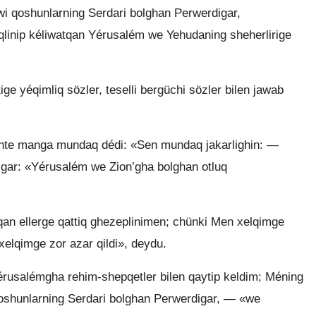
i qoshunlarning Serdari bolghan Perwerdigar,
qlinip kéliwatqan Yérusalém we Yehudaning sheherlirige
ge yéqimliq sözler, teselli bergüchi sözler bilen jawab
shte manga mundaq dédi: «Sen mundaq jakarlighin: —
gar: «Yérusalém we Zion’gha bolghan otluq
an ellerge qattiq ghezeplinimen; chünki Men xelqimge
 xelqimge zor azar qildi», deydu.
salémgha rehim-shepqetler bilen qaytip keldim; Méning
oshunlarning Serdari bolghan Perwerdigar, — «we