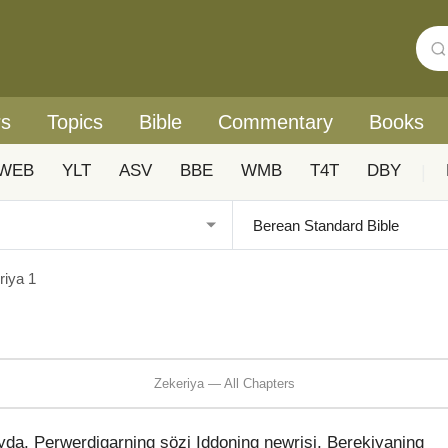
rs
Topics
Bible
Commentary
Books
WEB
YLT
ASV
BBE
WMB
T4T
DBY
|
riya 1
Zekeriya — All Chapters
ayda, Perwerdigarning sözi Iddoning newrisi, Berekiyaning