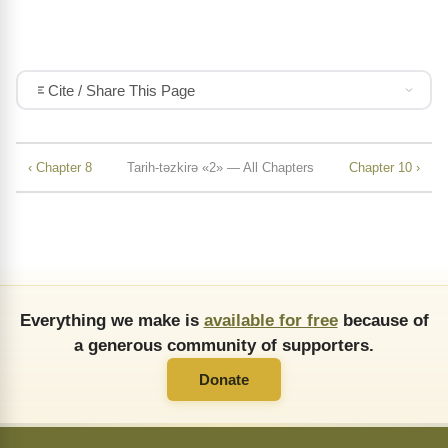
Cite / Share This Page
‹ Chapter 8
Tarih-tǝzkirǝ «2» — All Chapters
Chapter 10 ›
Everything we make is
available for free
because of
a generous community of supporters.
Donate