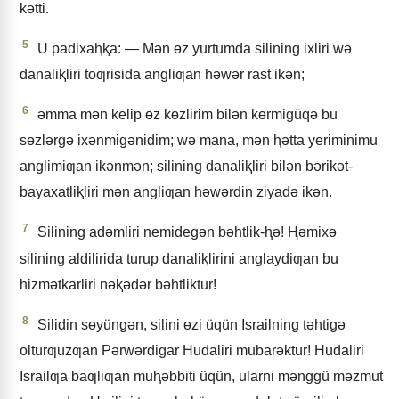
kǝtti.
5
U padixaⱨⱪa: — Mǝn ɵz yurtumda silining ixliri wǝ
danaliⱪliri toƣrisida angliƣan hǝwǝr rast ikǝn;
6
ǝmma mǝn kelip ɵz kɵzlirim bilǝn kɵrmigüqǝ bu
sɵzlǝrgǝ ixǝnmigǝnidim; wǝ mana, mǝn ⱨǝtta yeriminimu
anglimiƣan ikǝnmǝn; silining danaliⱪliri bilǝn bǝrikǝt-
bayaxatliⱪliri mǝn angliƣan hǝwǝrdin ziyadǝ ikǝn.
7
Silining adǝmliri nemidegǝn bǝhtlik-ⱨǝ! Ⱨǝmixǝ
silining aldilirida turup danaliⱪlirini anglaydiƣan bu
hizmǝtkarliri nǝⱪǝdǝr bǝhtliktur!
8
Silidin sɵyüngǝn, silini ɵzi üqün Israilning tǝhtigǝ
olturƣuzƣan Pǝrwǝrdigar Hudaliri mubarǝktur! Hudaliri
Israilƣa baƣliƣan muⱨǝbbiti üqün, ularni mǝnggü mǝzmut