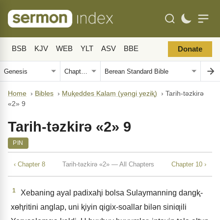
BSB
KJV
WEB
YLT
ASV
BBE
Donate
Home
›
Bibles
›
Muⱪeddes Kalam (yǝngi yeziⱪ)
›
Tarih-tǝzkirǝ
«2» 9
Tarih-tǝzkirǝ «2» 9
PIN
‹ Chapter 8
Tarih-tǝzkirǝ «2» — All Chapters
Chapter 10 ›
1
Xebaning ayal padixaⱨi bolsa Sulaymanning dangⱪ-
xɵⱨritini anglap, uni ⱪiyin qigix-soallar bilǝn siniƣili