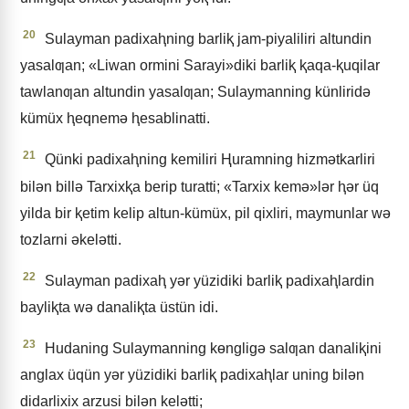
20
Sulayman padixaⱨning barliⱪ jam-piyaliliri altundin
yasalƣan; «Liwan ormini Sarayi»diki barliⱪ ⱪaqa-ⱪuqilar
tawlanƣan altundin yasalƣan; Sulaymanning künliridǝ
kümüx ⱨeqnemǝ ⱨesablinatti.
21
Qünki padixaⱨning kemiliri Ⱨuramning hizmǝtkarliri
bilǝn billǝ Tarxixⱪa berip turatti; «Tarxix kemǝ»lǝr ⱨǝr üq
yilda bir ⱪetim kelip altun-kümüx, pil qixliri, maymunlar wǝ
tozlarni ǝkelǝtti.
22
Sulayman padixaⱨ yǝr yüzidiki barliⱪ padixaⱨlardin
bayliⱪta wǝ danaliⱪta üstün idi.
23
Hudaning Sulaymanning kɵngligǝ salƣan danaliⱪini
anglax üqün yǝr yüzidiki barliⱪ padixaⱨlar uning bilǝn
didarlixix arzusi bilǝn kelǝtti;