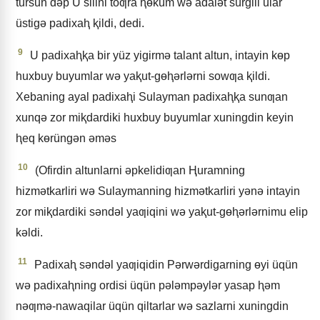
tursun dǝp U silini toƣra ⱨɵküm wǝ adalǝt sürgili ular
üstigǝ padixaⱨ ⱪildi, dedi.
9
U padixaⱨⱪa bir yüz yigirmǝ talant altun, intayin kɵp
huxbuy buyumlar wǝ yaⱪut-gɵⱨǝrlǝrni sowƣa ⱪildi.
Xebaning ayal padixaⱨi Sulayman padixaⱨⱪa sunƣan
xunqǝ zor miⱪdardiki huxbuy buyumlar xuningdin keyin
ⱨeq kɵrüngǝn ǝmǝs
10
(Ofirdin altunlarni ǝpkelidiƣan Ⱨuramning
hizmǝtkarliri wǝ Sulaymanning hizmǝtkarliri yǝnǝ intayin
zor miⱪdardiki sǝndǝl yaƣiqini wǝ yaⱪut-gɵⱨǝrlǝrnimu elip
kǝldi.
11
Padixaⱨ sǝndǝl yaƣiqidin Pǝrwǝrdigarning ɵyi üqün
wǝ padixaⱨning ordisi üqün pǝlǝmpǝylǝr yasap ⱨǝm
nǝƣmǝ-nawaqilar üqün qiltarlar wǝ sazlarni xuningdin