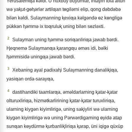
Yerusalemƣa kǝldi. U huxbuy buyumlar, intayin tola altun
wǝ yaⱪut-gɵⱨǝrlǝr artilƣan tɵgilǝrni elip, qong dǝbdǝbǝ
bilǝn kǝldi. Sulaymanning ⱪexiƣa kǝlgǝndǝ ɵz kɵngligǝ
pükkǝn ⱨǝmmǝ ix toƣruluⱪ uning bilǝn sɵzlǝxti.
2
Sulayman uning ⱨǝmmǝ soriƣanliriƣa jawab bǝrdi.
Ⱨeqnemǝ Sulaymanƣa ⱪarangƣu ǝmǝs idi, bǝlki
ⱨǝmmisidǝ uningƣa jawab bǝrdi.
3
Xebaning ayal padixaⱨi Sulaymanning danaliⱪiƣa,
yasiƣan orda-sarayƣa,
4
dastihandiki taamlarƣa, ǝmǝldarlarning ⱪatar-ⱪatar
olturuxliriƣa, hizmǝtkarlirining ⱪatar-ⱪatar turuxliriƣa,
ularning kiygǝn kiyimlirigǝ, uning saⱪiyliri wǝ ularning
kiygǝn kiyimlirigǝ wǝ uning Pǝrwǝrdigarning ɵyidǝ atap
sunƣan kɵydürmǝ ⱪurbanliⱪliriƣa ⱪarap, üni iqigǝ qüxüp