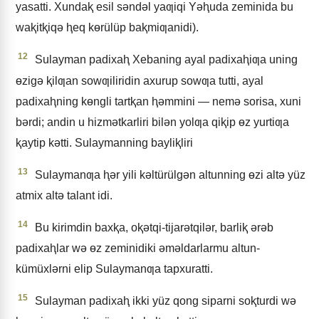
yasatti. Xundaⱪ esil sǝndǝl yaƣiqi Yǝⱨuda zeminida bu
waⱪitⱪiqǝ ⱨeq kɵrülüp baⱪmiƣanidi).
12
Sulayman padixaⱨ Xebaning ayal padixaⱨiƣa uning
ɵzigǝ ⱪilƣan sowƣiliridin axurup sowƣa tutti, ayal
padixaⱨning kɵngli tartⱪan ⱨǝmmini — nemǝ sorisa, xuni
bǝrdi; andin u hizmǝtkarliri bilǝn yolƣa qiⱪip ɵz yurtiƣa
ⱪaytip kǝtti. Sulaymanning bayliⱪliri
13
Sulaymanƣa ⱨǝr yili kǝltürülgǝn altunning ɵzi altǝ yüz
atmix altǝ talant idi.
14
Bu kirimdin baxⱪa, oⱪǝtqi-tijarǝtqilǝr, barliⱪ ǝrǝb
padixaⱨlar wǝ ɵz zeminidiki ǝmǝldarlarmu altun-
kümüxlǝrni elip Sulaymanƣa tapxuratti.
15
Sulayman padixaⱨ ikki yüz qong siparni soⱪturdi wǝ