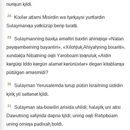
nurƣun ⱪildi.
28
Kixilǝr atlarni Misirdin wǝ ⱨǝrⱪaysi yurtlardin
Sulaymanƣa yǝtküzüp berip turatti.
29
Sulaymanning baxⱪa ǝmǝlliri baxtin ahiriƣiqǝ «Natan
pǝyƣǝmbǝrning bayanliri», «Xiloⱨluⱪ Ahiyaⱨning bixariti»,
xundaⱪla Nibatning oƣli Yǝroboam toƣruluⱪ «Aldin
kɵrgüqi Iddo kɵrgün alamǝt kɵrünüxlǝr» degǝn kitablarƣa
pütülgǝn ǝmǝsmidi?
30
Sulayman Yerusalemda turup pütün Israilning üstidin
ⱪiriⱪ yil sǝltǝnǝt ⱪildi.
31
Sulayman ata-bowiliri arisida uhlidi; halayiⱪ uni atisi
Dawutning xǝⱨiridǝ dǝpnǝ ⱪildi; uning oƣli Rǝⱨoboam
uning orniƣa padixaⱨ boldi.