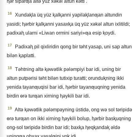
ⱨǝr siparƣa altǝ yüz xǝkǝl altun kǝtti .
16
Xundaⱪla üq yüz ⱪalⱪanni yapilaⱪlanƣan altundin
yasidi; ⱨǝrbir ⱪalⱪanni yasaxⱪa üq yüz xǝkǝl altun ixlitildi;
padixaⱨ ularni «Liwan ormini sariyi»ƣa esip ⱪoydi.
17
Padixaⱨ pil qixliridin qong bir tǝht yasap, uni sap altun
bilǝn ⱪaplatti.
18
Tǝhtning altǝ ⱪǝwǝtlik pǝlǝmpiyi bar idi, uning bir
altun putpǝrisi tǝht bilǝn tutixip turatti; orunduⱪning ikki
yenida tayanƣuqisi bar idi, ⱨǝrbir tayanƣuqning yenida
birdin ɵrǝ turƣan xirning ⱨǝykili bar idi.
19
Altǝ ⱪǝwǝtlik pǝlǝmpǝyning üstidǝ, ong wǝ sol tǝripidǝ
ɵrǝ turƣan on ikki xirning ⱨǝykili bolup, ⱨǝrbir basⱪuqning
ong-sol tǝripidǝ birdin bar idi; baxⱪa ⱨeqⱪandaⱪ ǝldǝ
uningƣa ohxax yasalƣini yoⱪ idi.