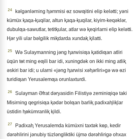
24
kǝlgǝnlǝrning ⱨǝmmisi ɵz sowƣitini elip kelǝtti; yǝni
kümüx ⱪaqa-ⱪuqilar, altun ⱪaqa-ⱪuqilar, kiyim-keqǝklǝr,
dubulƣa-sawutlar, tetitⱪular, atlar wǝ ⱪeqirlarni elip kelǝtti.
Ⱨǝr yili ular bǝlgilik miⱪdarda xundaⱪ ⱪilatti.
25
Wǝ Sulaymanning jǝng ⱨarwisiƣa ⱪatidiƣan atliri
üqün tɵt ming eƣili bar idi, xuningdǝk on ikki ming atliⱪ
ǝskiri bar idi; u ularni «jǝng ⱨarwisi xǝⱨǝrliri»gǝ wǝ ɵzi
turidiƣan Yerusalemƣa orunlaxturdi.
26
Sulayman Əfrat dǝryasidin Filistiyǝ zeminiƣiqǝ taki
Misirning qegrisiƣa ⱪǝdǝr bolƣan barliⱪ padixaⱨliⱪlar
üstidin ⱨɵkümranliⱪ ⱪildi.
27
Padixaⱨ Yerusalemda kümüxni taxtǝk kɵp, kedir
dǝrǝhlirini jǝnubiy tüzlǝngliktiki üjmǝ dǝrǝhlirigǝ ohxax