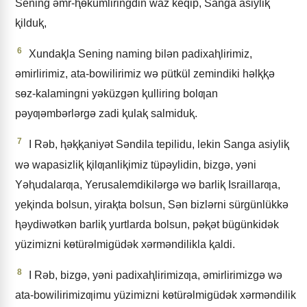
Sening ǝmr-ⱨɵkümliringdin waz keqip, Sanga asiyliⱪ
ⱪilduⱪ,
6
Xundaⱪla Sening naming bilǝn padixaⱨlirimiz,
ǝmirlirimiz, ata-bowilirimiz wǝ pütkül zemindiki hǝlⱪⱪǝ
sɵz-kalamingni yǝküzgǝn ⱪulliring bolƣan
pǝyƣǝmbǝrlǝrgǝ zadi ⱪulaⱪ salmiduⱪ.
7
I Rǝb, ⱨǝⱪⱪaniyǝt Sǝndila tepilidu, lekin Sanga asiyliⱪ
wǝ wapasizliⱪ ⱪilƣanliⱪimiz tüpǝylidin, bizgǝ, yǝni
Yǝⱨudalarƣa, Yerusalemdikilǝrgǝ wǝ barliⱪ Israillarƣa,
yeⱪinda bolsun, yiraⱪta bolsun, Sǝn bizlǝrni sürgünlükkǝ
ⱨǝydiwǝtkǝn barliⱪ yurtlarda bolsun, pǝⱪǝt bügünkidǝk
yüzimizni kɵtürǝlmigüdǝk xǝrmǝndilikla ⱪaldi.
8
I Rǝb, bizgǝ, yǝni padixaⱨlirimizƣa, ǝmirlirimizgǝ wǝ
ata-bowilirimizƣimu yüzimizni kɵtürǝlmigüdǝk xǝrmǝndilik