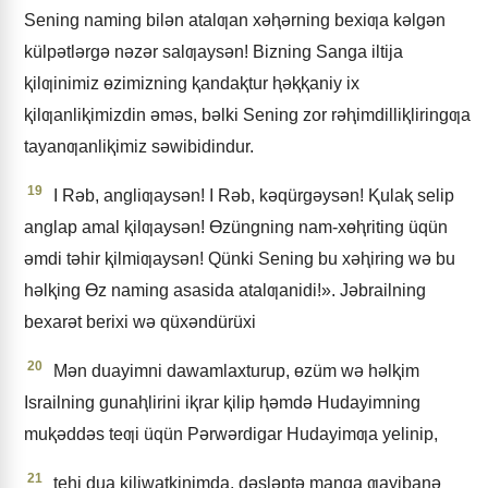
Sening naming bilǝn atalƣan xǝⱨǝrning bexiƣa kǝlgǝn
külpǝtlǝrgǝ nǝzǝr salƣaysǝn! Bizning Sanga iltija
ⱪilƣinimiz ɵzimizning ⱪandaⱪtur ⱨǝⱪⱪaniy ix
ⱪilƣanliⱪimizdin ǝmǝs, bǝlki Sening zor rǝⱨimdilliⱪliringƣa
tayanƣanliⱪimiz sǝwibidindur.
19
I Rǝb, angliƣaysǝn! I Rǝb, kǝqürgǝysǝn! Ⱪulaⱪ selip
anglap amal ⱪilƣaysǝn! Ɵzüngning nam-xɵⱨriting üqün
ǝmdi tǝhir ⱪilmiƣaysǝn! Qünki Sening bu xǝⱨiring wǝ bu
hǝlⱪing Ɵz naming asasida atalƣanidi!». Jǝbrailning
bexarǝt berixi wǝ qüxǝndürüxi
20
Mǝn duayimni dawamlaxturup, ɵzüm wǝ hǝlⱪim
Israilning gunaⱨlirini iⱪrar ⱪilip ⱨǝmdǝ Hudayimning
muⱪǝddǝs teƣi üqün Pǝrwǝrdigar Hudayimƣa yelinip,
21
tehi dua ⱪiliwatⱪinimda, dǝslǝptǝ manga ƣayibanǝ