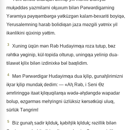
muⱪǝddǝs yazmilarni oⱪuxum bilǝn Pǝrwǝrdigarning
Yǝrǝmiya pǝyƣǝmbǝrgǝ yǝtküzgǝn kalam-bexariti boyiqǝ,
Yerusalemning harab bolidiƣan jaza mǝzgili yǝtmix yil
ikǝnlikini qüxinip yǝttim.
3
Xuning üqün mǝn Rǝb Hudayimƣa roza tutup, bɵz
rǝhtkǝ yɵginip, kül-topida olturup, uningƣa yelinip dua-
tilawǝt ⱪilix bilǝn izdinixkǝ bǝl baƣlidim.
4
Mǝn Pǝrwǝrdigar Hudayimƣa dua ⱪilip, gunaⱨlirimizni
iⱪrar ⱪilip mundaⱪ dedim: — «Aⱨ Rǝb, i Seni Ɵz
ǝmrliringgǝ itaǝt ⱪilƣuqilarƣa wǝdǝ-ǝⱨdǝngdǝ wapadar
bolup, ɵzgǝrmǝs meⱨringni üzlüksiz kɵrsǝtküqi uluƣ,
sürlük Tǝngrim!
5
Biz gunaⱨ sadir ⱪilduⱪ, ⱪǝbiⱨlik ⱪilduⱪ; rǝzillik bilǝn