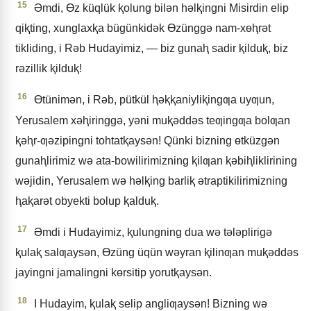
15
Əmdi, Ɵz küqlük ⱪolung bilǝn hǝlⱪingni Misirdin elip
qiⱪting, xunglaxⱪa bügünkidǝk Ɵzünggǝ nam-xɵⱨrǝt
tikliding, i Rǝb Hudayimiz, — biz gunaⱨ sadir ⱪilduⱪ, biz
rǝzillik ⱪilduⱪ!
16
Ɵtünimǝn, i Rǝb, pütkül ⱨǝⱪⱪaniyliⱪingƣa uyƣun,
Yerusalem xǝⱨiringgǝ, yǝni muⱪǝddǝs teƣingƣa bolƣan
ⱪǝⱨr-ƣǝzipingni tohtatⱪaysǝn! Qünki bizning ɵtküzgǝn
gunaⱨlirimiz wǝ ata-bowilirimizning ⱪilƣan ⱪǝbiⱨliklirining
wǝjidin, Yerusalem wǝ hǝlⱪing barliⱪ ǝtraptikilirimizning
ⱨaⱪarǝt obyekti bolup ⱪalduⱪ.
17
Əmdi i Hudayimiz, ⱪulungning dua wǝ tǝlǝplirigǝ
ⱪulaⱪ salƣaysǝn, Ɵzüng üqün wǝyran ⱪilinƣan muⱪǝddǝs
jayingni jamalingni kɵrsitip yorutⱪaysǝn.
18
I Hudayim, ⱪulaⱪ selip angliƣaysǝn! Bizning wǝ