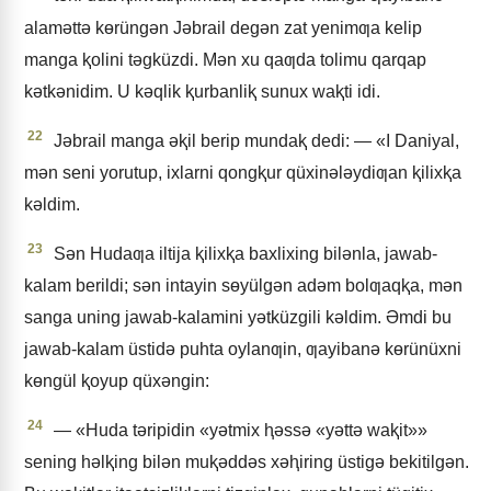
alamǝttǝ kɵrüngǝn Jǝbrail degǝn zat yenimƣa kelip
manga ⱪolini tǝgküzdi. Mǝn xu qaƣda tolimu qarqap
kǝtkǝnidim. U kǝqlik ⱪurbanliⱪ sunux waⱪti idi.
22
Jǝbrail manga ǝⱪil berip mundaⱪ dedi: — «I Daniyal,
mǝn seni yorutup, ixlarni qongⱪur qüxinǝlǝydiƣan ⱪilixⱪa
kǝldim.
23
Sǝn Hudaƣa iltija ⱪilixⱪa baxlixing bilǝnla, jawab-
kalam berildi; sǝn intayin sɵyülgǝn adǝm bolƣaqⱪa, mǝn
sanga uning jawab-kalamini yǝtküzgili kǝldim. Əmdi bu
jawab-kalam üstidǝ puhta oylanƣin, ƣayibanǝ kɵrünüxni
kɵngül ⱪoyup qüxǝngin:
24
— «Huda tǝripidin «yǝtmix ⱨǝssǝ «yǝttǝ waⱪit»»
sening hǝlⱪing bilǝn muⱪǝddǝs xǝⱨiring üstigǝ bekitilgǝn.