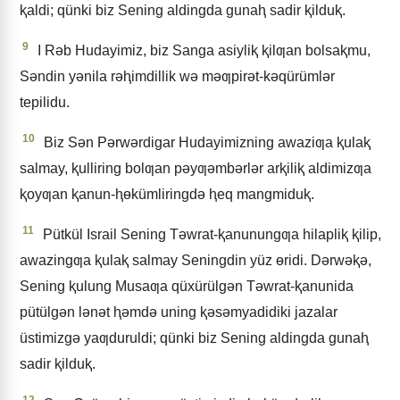
ⱪaldi; qünki biz Sening aldingda gunaⱨ sadir ⱪilduⱪ.
9
I Rǝb Hudayimiz, biz Sanga asiyliⱪ ⱪilƣan bolsaⱪmu,
Sǝndin yǝnila rǝⱨimdillik wǝ mǝƣpirǝt-kǝqürümlǝr
tepilidu.
10
Biz Sǝn Pǝrwǝrdigar Hudayimizning awaziƣa ⱪulaⱪ
salmay, ⱪulliring bolƣan pǝyƣǝmbǝrlǝr arⱪiliⱪ aldimizƣa
ⱪoyƣan ⱪanun-ⱨɵkümliringdǝ ⱨeq mangmiduⱪ.
11
Pütkül Israil Sening Tǝwrat-ⱪanunungƣa hilapliⱪ ⱪilip,
awazingƣa ⱪulaⱪ salmay Seningdin yüz ɵridi. Dǝrwǝⱪǝ,
Sening ⱪulung Musaƣa qüxürülgǝn Tǝwrat-ⱪanunida
pütülgǝn lǝnǝt ⱨǝmdǝ uning ⱪǝsǝmyadidiki jazalar
üstimizgǝ yaƣduruldi; qünki biz Sening aldingda gunaⱨ
sadir ⱪilduⱪ.