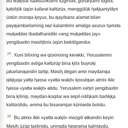
Bu waⱪitlar itaǝtsizliklǝrni tizginlǝx, gunaⱨlarni tügitix,
ⱪǝbiⱨlik üqün kafarǝt kǝltürüx, mǝnggülük ⱨǝⱪⱪaniyliⱪni
üstün orunƣa ⱪoyux, bu ƣayibanǝ alamǝt bilǝn
pǝyƣǝmbǝrlǝrning sɵz-kalamlirini ǝmǝlgǝ axurux ⱨǝmdǝ
muⱪǝddǝs ibadǝthanidiki «ǝng muⱪǝddǝs jay»
yengibaxtin mǝsiⱨlinix üqün bekitilgǝndur.
25
Xuni bilixing wǝ qüxinixing kerǝkki, Yerusalemni
yengibaxtin ǝsligǝ kǝltürüp bina ⱪilix buyruⱪi
jakarlanƣandin tartip, Mǝsiⱨ degǝn ǝmir mǝydanƣa
qiⱪⱪuqǝ yǝttǝ ⱨǝssǝ «yǝttǝ waⱪit» ⱪoxulƣan atmix ikki
ⱨǝssǝ «yǝttǝ waⱪit» ɵtidu. Yerusalem xǝⱨiri yengibaxtin
bina ⱪilinip, mǝydan-koqilar wǝ sepil-istiⱨkam barliⱪⱪa
kǝltürülidu, ǝmma bu bisǝrǝmjan künlǝrdǝ bolidu.
26
Bu atmix ikki «yǝttǝ waⱪit» mǝzgili ɵtkǝndin keyin
Mǝsiⱨ üzüp taxlinidu, uningda ⱨeqnǝrsǝ ⱪalmaydu.