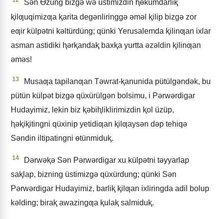
12
Sǝn Ɵzüng bizgǝ wǝ üstimizdin ⱨɵkümdarliⱪ
ⱪilƣuqimizƣa ⱪarita degǝnliringgǝ ǝmǝl ⱪilip bizgǝ zor
eƣir külpǝtni kǝltürdüng; qünki Yerusalemda ⱪilinƣan ixlar
asman astidiki ⱨǝrⱪandaⱪ baxⱪa yurtta ǝzǝldin ⱪilinƣan
ǝmǝs!
13
Musaƣa tapilanƣan Tǝwrat-ⱪanunida pütülgǝndǝk, bu
pütün külpǝt bizgǝ qüxürülgǝn bolsimu, i Pǝrwǝrdigar
Hudayimiz, lekin biz ⱪǝbiⱨliklirimizdin ⱪol üzüp,
ⱨǝⱪiⱪitingni qüxinip yetidiƣan ⱪilƣaysǝn dǝp tehiqǝ
Sǝndin iltipatingni ɵtünmiduⱪ.
14
Dǝrwǝⱪǝ Sǝn Pǝrwǝrdigar xu külpǝtni tǝyyarlap
saⱪlap, bizning üstimizgǝ qüxürdung; qünki Sǝn
Pǝrwǝrdigar Hudayimiz, barliⱪ ⱪilƣan ixliringda adil bolup
kǝlding; biraⱪ awazingƣa ⱪulaⱪ salmiduⱪ.