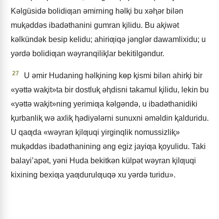
Kǝlgüsidǝ bolidiƣan ǝmirning hǝlⱪi bu xǝⱨǝr bilǝn
muⱪǝddǝs ibadǝthanini gumran ⱪilidu. Bu aⱪiwǝt
kǝlkündǝk besip kelidu; ahiriƣiqǝ jǝnglǝr dawamlixidu; u
yǝrdǝ bolidiƣan wǝyranqiliⱪlar bekitilgǝndur.
27
U ǝmir Hudaning hǝlⱪining kɵp ⱪismi bilǝn ahirⱪi bir
«yǝttǝ waⱪit»ta bir dostluⱪ ǝⱨdisni takamul ⱪilidu, lekin bu
«yǝttǝ waⱪit»ning yerimiƣa kǝlgǝndǝ, u ibadǝthanidiki
ⱪurbanliⱪ wǝ axliⱪ ⱨǝdiyǝlǝrni sunuxni ǝmǝldin ⱪalduridu.
U qaƣda «wǝyran ⱪilƣuqi yirginqlik nomussizliⱪ»
muⱪǝddǝs ibadǝthanining ǝng egiz jayiƣa ⱪoyulidu. Taki
balayi’apǝt, yǝni Huda bekitkǝn külpǝt wǝyran ⱪilƣuqi
kixining bexiƣa yaƣdurulƣuqǝ xu yǝrdǝ turidu».