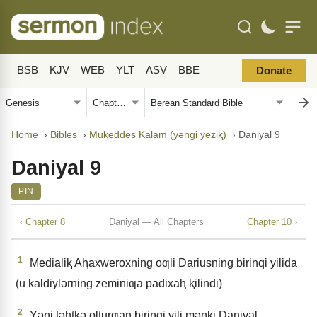
BSB
KJV
WEB
YLT
ASV
BBE
Donate
Home
›
Bibles
›
Muⱪeddes Kalam (yǝngi yeziⱪ)
›
Daniyal 9
Daniyal 9
PIN
‹ Chapter 8
Daniyal — All Chapters
Chapter 10 ›
1
Medialiⱪ Aⱨaxweroxning oƣli Dariusning birinqi yilida
(u kaldiylǝrning zeminiƣa padixaⱨ ⱪilindi)
2
Yǝni tǝhtkǝ olturƣan birinqi yili mǝnki Daniyal