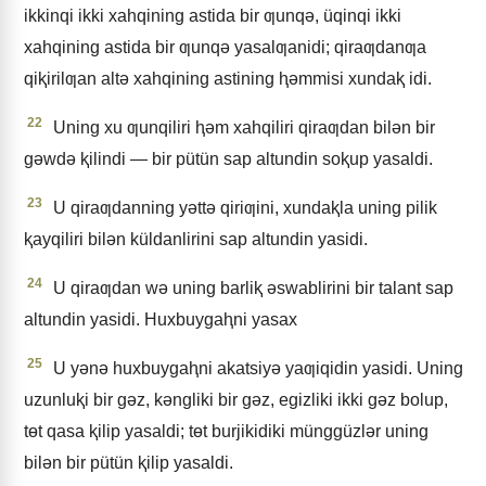
ikkinqi ikki xahqining astida bir ƣunqǝ, üqinqi ikki
xahqining astida bir ƣunqǝ yasalƣanidi; qiraƣdanƣa
qiⱪirilƣan altǝ xahqining astining ⱨǝmmisi xundaⱪ idi.
22
Uning xu ƣunqiliri ⱨǝm xahqiliri qiraƣdan bilǝn bir
gǝwdǝ ⱪilindi — bir pütün sap altundin soⱪup yasaldi.
23
U qiraƣdanning yǝttǝ qiriƣini, xundaⱪla uning pilik
ⱪayqiliri bilǝn küldanlirini sap altundin yasidi.
24
U qiraƣdan wǝ uning barliⱪ ǝswablirini bir talant sap
altundin yasidi. Huxbuygaⱨni yasax
25
U yǝnǝ huxbuygaⱨni akatsiyǝ yaƣiqidin yasidi. Uning
uzunluⱪi bir gǝz, kǝngliki bir gǝz, egizliki ikki gǝz bolup,
tɵt qasa ⱪilip yasaldi; tɵt burjikidiki münggüzlǝr uning
bilǝn bir pütün ⱪilip yasaldi.