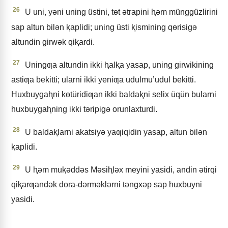
26
U uni, yǝni uning üstini, tɵt ǝtrapini ⱨǝm münggüzlirini
sap altun bilǝn ⱪaplidi; uning üsti ⱪismining qɵrisigǝ
altundin girwǝk qiⱪardi.
27
Uningƣa altundin ikki ⱨalⱪa yasap, uning girwikining
astiƣa bekitti; ularni ikki yeniƣa udulmu’udul bekitti.
Huxbuygaⱨni kɵtüridiƣan ikki baldaⱪni selix üqün bularni
huxbuygaⱨning ikki tǝripigǝ orunlaxturdi.
28
U baldaⱪlarni akatsiyǝ yaƣiqidin yasap, altun bilǝn
ⱪaplidi.
29
U ⱨǝm muⱪǝddǝs Mǝsiⱨlǝx meyini yasidi, andin ǝtirqi
qiⱪarƣandǝk dora-dǝrmǝklǝrni tǝngxǝp sap huxbuyni
yasidi.