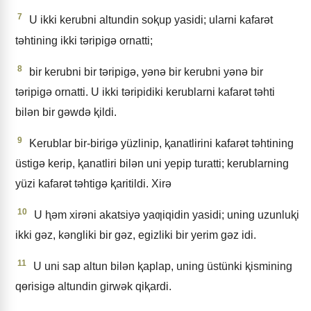
7
U ikki kerubni altundin soⱪup yasidi; ularni kafarǝt
tǝhtining ikki tǝripigǝ ornatti;
8
bir kerubni bir tǝripigǝ, yǝnǝ bir kerubni yǝnǝ bir
tǝripigǝ ornatti. U ikki tǝripidiki kerublarni kafarǝt tǝhti
bilǝn bir gǝwdǝ ⱪildi.
9
Kerublar bir-birigǝ yüzlinip, ⱪanatlirini kafarǝt tǝhtining
üstigǝ kerip, ⱪanatliri bilǝn uni yepip turatti; kerublarning
yüzi kafarǝt tǝhtigǝ ⱪaritildi. Xirǝ
10
U ⱨǝm xirǝni akatsiyǝ yaƣiqidin yasidi; uning uzunluⱪi
ikki gǝz, kǝngliki bir gǝz, egizliki bir yerim gǝz idi.
11
U uni sap altun bilǝn ⱪaplap, uning üstünki ⱪismining
qɵrisigǝ altundin girwǝk qiⱪardi.