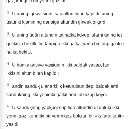
gǝz, kǝngliki bir yerim gǝz idi.
2
U uning iqi wǝ sirtini sap altun bilǝn ⱪaplidi, uning
üstünki ⱪismining qɵrisigǝ altundin girwǝk qiⱪardi.
3
U uning üqün altundin tɵt ⱨalⱪa ⱪuyup, ularni uning tɵt
qetiⱪiƣa bekitti; bir tǝripigǝ ikki ⱨalⱪa, yǝnǝ bir tǝripigǝ ikki
ⱨalⱪa bekitti.
4
U ⱨǝm akatsiyǝ yaƣiqidin ikki baldaⱪ yasap, ⱨǝr
ikkisini altun bilǝn ⱪaplidi;
5
andin sanduⱪ ular arⱪiliⱪ kɵtürülsun dǝp, baldaⱪlarni
sanduⱪning ikki yenidiki ⱨalⱪiliridin ɵtküzüp ⱪoydi.
6
U sanduⱪning yapⱪuqi süpitidǝ altundin uzunluⱪi ikki
yerim gǝz, kǝngliki bir yerim gǝz bolƣan bir «kafarǝt tǝhti»
yasidi.