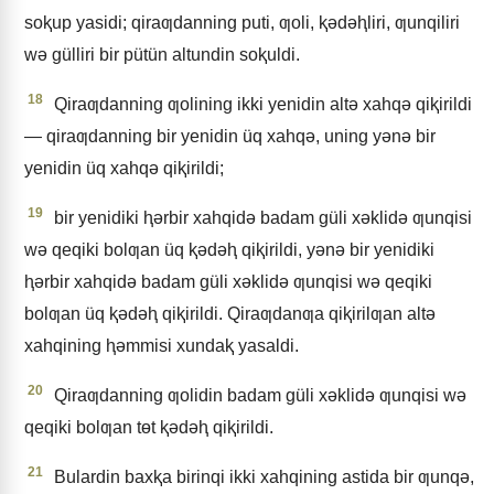
soⱪup yasidi; qiraƣdanning puti, ƣoli, ⱪǝdǝⱨliri, ƣunqiliri
wǝ gülliri bir pütün altundin soⱪuldi.
18
Qiraƣdanning ƣolining ikki yenidin altǝ xahqǝ qiⱪirildi
— qiraƣdanning bir yenidin üq xahqǝ, uning yǝnǝ bir
yenidin üq xahqǝ qiⱪirildi;
19
bir yenidiki ⱨǝrbir xahqidǝ badam güli xǝklidǝ ƣunqisi
wǝ qeqiki bolƣan üq ⱪǝdǝⱨ qiⱪirildi, yǝnǝ bir yenidiki
ⱨǝrbir xahqidǝ badam güli xǝklidǝ ƣunqisi wǝ qeqiki
bolƣan üq ⱪǝdǝⱨ qiⱪirildi. Qiraƣdanƣa qiⱪirilƣan altǝ
xahqining ⱨǝmmisi xundaⱪ yasaldi.
20
Qiraƣdanning ƣolidin badam güli xǝklidǝ ƣunqisi wǝ
qeqiki bolƣan tɵt ⱪǝdǝⱨ qiⱪirildi.
21
Bulardin baxⱪa birinqi ikki xahqining astida bir ƣunqǝ,