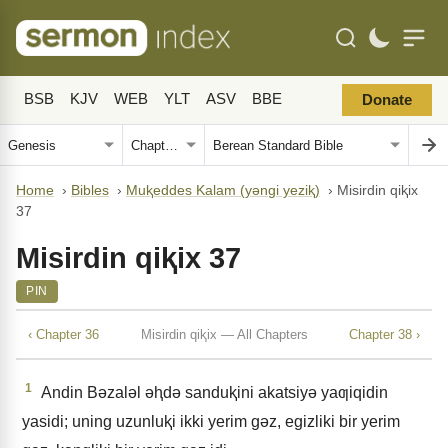
BSB
KJV
WEB
YLT
ASV
BBE
Donate
Home
›
Bibles
›
Muⱪeddes Kalam (yǝngi yeziⱪ)
›
Misirdin qiⱪix
37
Misirdin qiⱪix 37
PIN
‹ Chapter 36
Misirdin qiⱪix — All Chapters
Chapter 38 ›
1
Andin Bǝzalǝl ǝⱨdǝ sanduⱪini akatsiyǝ yaƣiqidin
yasidi; uning uzunluⱪi ikki yerim gǝz, egizliki bir yerim