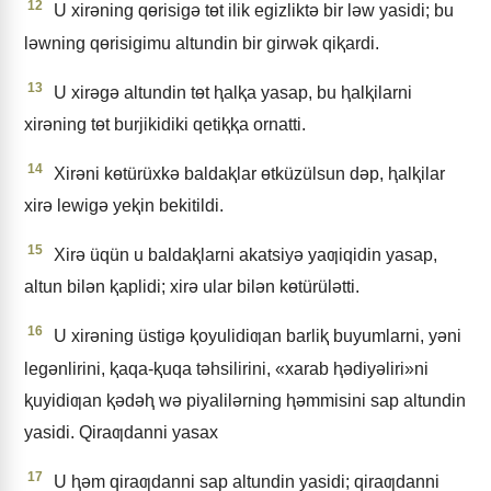
12
U xirǝning qɵrisigǝ tɵt ilik egizliktǝ bir lǝw yasidi; bu
lǝwning qɵrisigimu altundin bir girwǝk qiⱪardi.
13
U xirǝgǝ altundin tɵt ⱨalⱪa yasap, bu ⱨalⱪilarni
xirǝning tɵt burjikidiki qetiⱪⱪa ornatti.
14
Xirǝni kɵtürüxkǝ baldaⱪlar ɵtküzülsun dǝp, ⱨalⱪilar
xirǝ lewigǝ yeⱪin bekitildi.
15
Xirǝ üqün u baldaⱪlarni akatsiyǝ yaƣiqidin yasap,
altun bilǝn ⱪaplidi; xirǝ ular bilǝn kɵtürülǝtti.
16
U xirǝning üstigǝ ⱪoyulidiƣan barliⱪ buyumlarni, yǝni
legǝnlirini, ⱪaqa-ⱪuqa tǝhsilirini, «xarab ⱨǝdiyǝliri»ni
ⱪuyidiƣan ⱪǝdǝⱨ wǝ piyalilǝrning ⱨǝmmisini sap altundin
yasidi. Qiraƣdanni yasax
17
U ⱨǝm qiraƣdanni sap altundin yasidi; qiraƣdanni