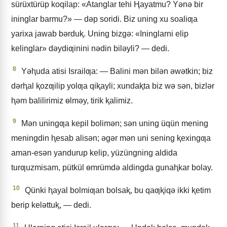
sürüxtürüp koqilap: «Atanglar tehi Ⱨayatmu? Yǝnǝ bir
ininglar barmu?» — dǝp soridi. Biz uning xu soaliƣa
yarixa jawab bǝrduⱪ. Uning bizgǝ: «Ininglarni elip
kelinglar» dǝydiƣinini nǝdin bilǝyli? — dedi.
8
Yǝⱨuda atisi Israilƣa: — Balini mǝn bilǝn ǝwǝtkin; biz
dǝrⱨal ⱪozƣilip yolƣa qiⱪayli; xundaⱪta biz wǝ sǝn, bizlǝr
ⱨǝm balilirimiz ɵlmǝy, tirik ⱪalimiz.
9
Mǝn uningƣa kepil bolimǝn; sǝn uning üqün mening
meningdin ⱨesab alisǝn; ǝgǝr mǝn uni sening ⱪexingƣa
aman-esǝn yandurup kelip, yüzüngning aldida
turƣuzmisam, pütkül ɵmrümdǝ aldingda gunaⱨkar bolay.
10
Qünki ⱨayal bolmiƣan bolsaⱪ, bu qaƣⱪiqǝ ikki ⱪetim
berip kelǝttuⱪ, — dedi.
11