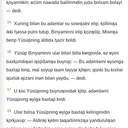
ⱪoyarmikin; ɵzüm nawada balilirimdin juda bolsam bolay!
— dedi.
15
Xuning bilǝn bu adǝmlǝr xu sowƣatni elip, ⱪolliriƣa
ikki ⱨǝssǝ pulni tutup, Binyaminni elip ⱪozƣilip, Misirƣa
berip Yüsüpning aldida ⱨazir boldi.
16
Yüsüp Binyaminni ular bilǝn billǝ kɵrginidǝ, ɵz ɵyini
baxⱪuridiƣan ƣojidariƣa buyrup: — Bu adǝmlǝrni ɵyümgǝ
baxlap kirip, mal soyup taam tǝyyar ⱪilƣin; qünki bu kixilǝr
qüxlük ƣizani mǝn bilǝn yǝydu, — dedi.
17
U kixi Yüsüpning buyruƣinidǝk ⱪilip, adǝmlǝrni
Yüsüpning ɵyigǝ baxlap kirdi.
18
Ular bolsa Yüsüpning ɵyigǝ baxlap kelinginidin
ⱪorⱪuxup: — Aldinⱪi ⱪetim taƣarlirimizƣa yandurulƣan