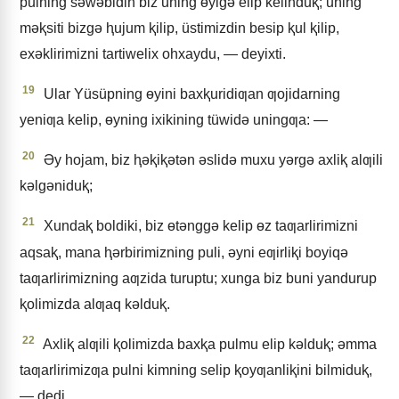
pulning sǝwǝbidin biz uning ɵyigǝ elip kelinduⱪ; uning
mǝⱪsiti bizgǝ ⱨujum ⱪilip, üstimizdin besip ⱪul ⱪilip,
exǝklirimizni tartiwelix ohxaydu, — deyixti.
19
Ular Yüsüpning ɵyini baxⱪuridiƣan ƣojidarning
yeniƣa kelip, ɵyning ixikining tüwidǝ uningƣa: —
20
Əy hojam, biz ⱨǝⱪiⱪǝtǝn ǝslidǝ muxu yǝrgǝ axliⱪ alƣili
kǝlgǝniduⱪ;
21
Xundaⱪ boldiki, biz ɵtǝnggǝ kelip ɵz taƣarlirimizni
aqsaⱪ, mana ⱨǝrbirimizning puli, ǝyni eƣirliⱪi boyiqǝ
taƣarlirimizning aƣzida turuptu; xunga biz buni yandurup
ⱪolimizda alƣaq kǝlduⱪ.
22
Axliⱪ alƣili ⱪolimizda baxⱪa pulmu elip kǝlduⱪ; ǝmma
taƣarlirimizƣa pulni kimning selip ⱪoyƣanliⱪini bilmiduⱪ,
— dedi.