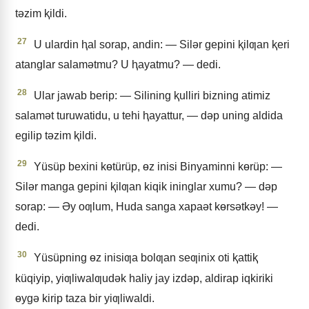
tǝzim ⱪildi.
27
U ulardin ⱨal sorap, andin: — Silǝr gepini ⱪilƣan ⱪeri
atanglar salamǝtmu? U ⱨayatmu? — dedi.
28
Ular jawab berip: — Silining ⱪulliri bizning atimiz
salamǝt turuwatidu, u tehi ⱨayattur, — dǝp uning aldida
egilip tǝzim ⱪildi.
29
Yüsüp bexini kɵtürüp, ɵz inisi Binyaminni kɵrüp: —
Silǝr manga gepini ⱪilƣan kiqik ininglar xumu? — dǝp
sorap: — Əy oƣlum, Huda sanga xapaǝt kɵrsǝtkǝy! —
dedi.
30
Yüsüpning ɵz inisiƣa bolƣan seƣinix oti ⱪattiⱪ
küqiyip, yiƣliwalƣudǝk haliy jay izdǝp, aldirap iqkiriki
ɵygǝ kirip taza bir yiƣliwaldi.