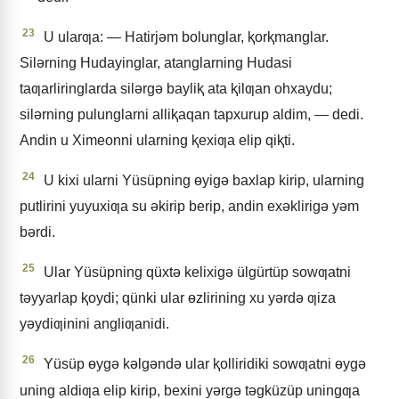
23
U ularƣa: — Hatirjǝm bolunglar, ⱪorⱪmanglar.
Silǝrning Hudayinglar, atanglarning Hudasi
taƣarliringlarda silǝrgǝ bayliⱪ ata ⱪilƣan ohxaydu;
silǝrning pulunglarni alliⱪaqan tapxurup aldim, — dedi.
Andin u Ximeonni ularning ⱪexiƣa elip qiⱪti.
24
U kixi ularni Yüsüpning ɵyigǝ baxlap kirip, ularning
putlirini yuyuxiƣa su ǝkirip berip, andin exǝklirigǝ yǝm
bǝrdi.
25
Ular Yüsüpning qüxtǝ kelixigǝ ülgürtüp sowƣatni
tǝyyarlap ⱪoydi; qünki ular ɵzlirining xu yǝrdǝ ƣiza
yǝydiƣinini angliƣanidi.
26
Yüsüp ɵygǝ kǝlgǝndǝ ular ⱪolliridiki sowƣatni ɵygǝ
uning aldiƣa elip kirip, bexini yǝrgǝ tǝgküzüp uningƣa