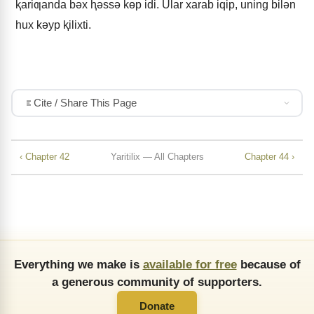
ⱪariƣanda bǝx ⱨǝssǝ kɵp idi. Ular xarab iqip, uning bilǝn
hux kǝyp ⱪilixti.
Cite / Share This Page
‹ Chapter 42
Yaritilix — All Chapters
Chapter 44 ›
Everything we make is
available for free
because of
a generous community of supporters.
Donate