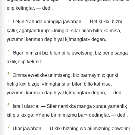
elip kelinglar, — dedi.
3
Lekin Yǝⱨuda uningƣa jawabǝn: — Ⱨeliⱪi kixi bizni
ⱪattiⱪ agaⱨlandurup: «Ininglar silǝr bilǝn billǝ kǝlmisǝ,
yüzümni kɵrimǝn dǝp hiyal ⱪilmanglar» degǝn.
4
Əgǝr inimizni biz bilǝn billǝ ǝwǝtsǝng, biz berip sanga
axliⱪ elip kelimiz.
5
Əmma ǝwǝtixkǝ unimisang, biz barmaymiz; qünki
ⱨeliⱪi kixi bizgǝ: «Ininglar silǝr bilǝn billǝ kǝlmisǝ,
yüzümni kɵrimǝn dǝp hiyal ⱪilmanglar» degǝn, — dedi.
6
Israil ularƣa: — Silǝr nemixⱪa manga xunqǝ yamanliⱪ
ⱪilip u kixigǝ: «Yǝnǝ bir inimizmu bar» dedinglar, — dedi.
7
Ular jawabǝn: — U kixi bizning wǝ ailimizning ǝⱨwalini