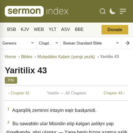
BSB
KJV
WEB
YLT
ASV
BBE
Donate
Home
›
Bibles
›
Muⱪeddes Kalam (yǝngi yeziⱪ)
›
Yaritilix 43
Yaritilix 43
PIN
‹ Chapter 42
Yaritilix — All Chapters
Chapter 44 ›
1
Aqarqiliⱪ zeminni intayin eƣir basⱪanidi.
2
Bu sǝwǝbtin ular Misirdin elip kǝlgǝn axliⱪni yǝp
tügǝtkǝndǝ, atisi ularƣa: — Yǝnǝ berip bizgǝ azƣina axliⱪ