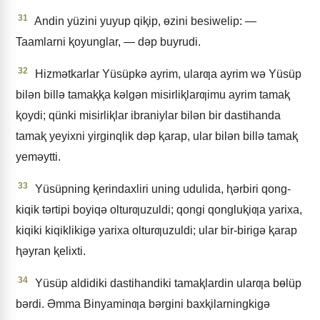
31
Andin yüzini yuyup qiⱪip, ɵzini besiwelip: —
Taamlarni ⱪoyunglar, — dǝp buyrudi.
32
Hizmǝtkarlar Yüsüpkǝ ayrim, ularƣa ayrim wǝ Yüsüp
bilǝn billǝ tamaⱪⱪa kǝlgǝn misirliⱪlarƣimu ayrim tamaⱪ
ⱪoydi; qünki misirliⱪlar ibraniylar bilǝn bir dastihanda
tamaⱪ yeyixni yirginqlik dǝp ⱪarap, ular bilǝn billǝ tamaⱪ
yemǝytti.
33
Yüsüpning ⱪerindaxliri uning udulida, ⱨǝrbiri qong-
kiqik tǝrtipi boyiqǝ olturƣuzuldi; qongi qongluⱪiƣa yarixa,
kiqiki kiqiklikigǝ yarixa olturƣuzuldi; ular bir-birigǝ ⱪarap
ⱨǝyran ⱪelixti.
34
Yüsüp aldidiki dastihandiki tamaⱪlardin ularƣa bɵlüp
bǝrdi. Əmma Binyaminƣa bǝrgini baxⱪilarningkigǝ