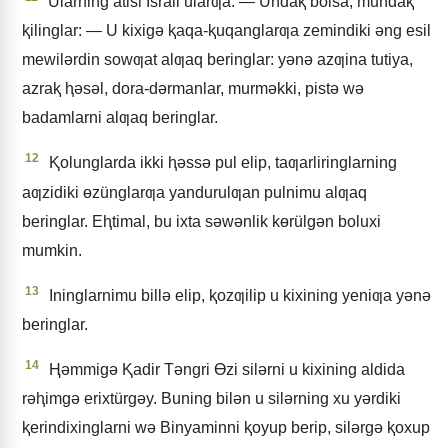
Ularning atisi Israil ularƣa: — Undaⱪ bolsa, mundaⱪ
ⱪilinglar: — U kixigǝ ⱪaqa-ⱪuqanglarƣa zemindiki ǝng esil
mewilǝrdin sowƣat alƣaq beringlar: yǝnǝ azƣina tutiya,
azraⱪ ⱨǝsǝl, dora-dǝrmanlar, murmǝkki, pistǝ wǝ
badamlarni alƣaq beringlar.
12
Ⱪolunglarda ikki ⱨǝssǝ pul elip, taƣarliringlarning
aƣzidiki ɵzünglarƣa yandurulƣan pulnimu alƣaq
beringlar. Eⱨtimal, bu ixta sǝwǝnlik kɵrülgǝn boluxi
mumkin.
13
Ininglarnimu billǝ elip, ⱪozƣilip u kixining yeniƣa yǝnǝ
beringlar.
14
Ⱨǝmmigǝ Ⱪadir Tǝngri Ɵzi silǝrni u kixining aldida
rǝⱨimgǝ erixtürgǝy. Buning bilǝn u silǝrning xu yǝrdiki
ⱪerindixinglarni wǝ Binyaminni ⱪoyup berip, silǝrgǝ ⱪoxup