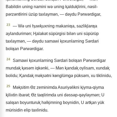
Babildin uning namini wǝ uning ⱪalduⱪlirini, nǝsil-
pǝrzǝntlirini üzüp taxlaymǝn, — dǝydu Pǝrwǝrdigar,
23
— Wǝ uni ⱨuwⱪuxning makaniƣa, sazliⱪlarƣa
aylandurimǝn; Ⱨalakǝt süpürgisi bilǝn uni süpürüp
taxlaymǝn, — dǝydu samawi ⱪoxunlarning Sǝrdari
bolƣan Pǝrwǝrdigar.
24
Samawi ⱪoxunlarning Sǝrdari bolƣan Pǝrwǝrdigar
mundaⱪ ⱪǝsǝm iqkǝnki, — Mǝn ⱪandaⱪ oylisam, xundaⱪ
bolidu; Ⱪandaⱪ mǝⱪsǝtni kɵnglümgǝ püksǝm, xu tiklinidu,
25
Mǝⱪsitim Ɵz zeminimda Asuriyǝlikni ⱪiyma-qiyma
ⱪilixtin ibarǝt; Ɵz taƣlirimda uni dǝssǝp-qǝylǝymǝn; U
salƣan boyunturuⱪ hǝlⱪimning boynidin, U artⱪan yük
mürisidin elip taxlinidu.