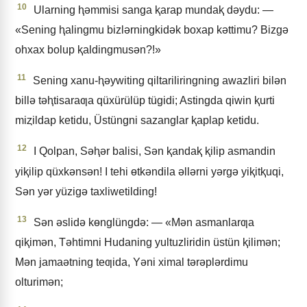
10
Ularning ⱨǝmmisi sanga ⱪarap mundaⱪ dǝydu: —
«Sening ⱨalingmu bizlǝrningkidǝk boxap kǝttimu? Bizgǝ
ohxax bolup ⱪaldingmusǝn?!»
11
Sening xanu-ⱨǝywiting qiltariliringning awazliri bilǝn
billǝ tǝⱨtisaraƣa qüxürülüp tügidi; Astingda qiwin ⱪurti
miȥildap ketidu, Üstüngni sazanglar ⱪaplap ketidu.
12
I Qolpan, Sǝⱨǝr balisi, Sǝn ⱪandaⱪ ⱪilip asmandin
yiⱪilip qüxkǝnsǝn! I tehi ɵtkǝndila ǝllǝrni yǝrgǝ yiⱪitⱪuqi,
Sǝn yǝr yüzigǝ taxliwetilding!
13
Sǝn ǝslidǝ kɵnglüngdǝ: — «Mǝn asmanlarƣa
qiⱪimǝn, Tǝhtimni Hudaning yultuzliridin üstün ⱪilimǝn;
Mǝn jamaǝtning teƣida, Yǝni ximal tǝrǝplǝrdimu
olturimǝn;