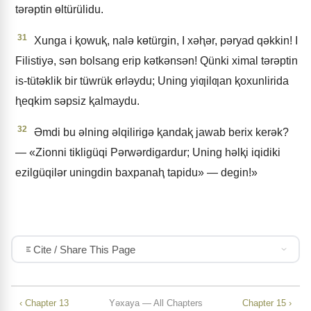
tǝrǝptin ɵltürülidu.
31
Xunga i ⱪowuⱪ, nalǝ kɵtürgin, I xǝⱨǝr, pǝryad qǝkkin! I
Filistiyǝ, sǝn bolsang erip kǝtkǝnsǝn! Qünki ximal tǝrǝptin
is-tütǝklik bir tüwrük ɵrlǝydu; Uning yiƣilƣan ⱪoxunlirida
ⱨeqkim sǝpsiz ⱪalmaydu.
32
Əmdi bu ǝlning ǝlqilirigǝ ⱪandaⱪ jawab berix kerǝk?
— «Zionni tikligüqi Pǝrwǝrdigardur; Uning hǝlⱪi iqidiki
ezilgüqilǝr uningdin baxpanaⱨ tapidu» — degin!»
Cite / Share This Page
‹ Chapter 13
Yǝxaya — All Chapters
Chapter 15 ›