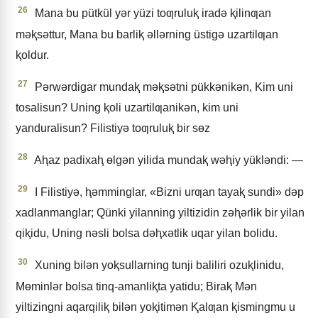
26
Mana bu pütkül yǝr yüzi toƣruluⱪ iradǝ ⱪilinƣan
mǝⱪsǝttur, Mana bu barliⱪ ǝllǝrning üstigǝ uzartilƣan
ⱪoldur.
27
Pǝrwǝrdigar mundaⱪ mǝⱪsǝtni pükkǝnikǝn, Kim uni
tosalisun? Uning ⱪoli uzartilƣanikǝn, kim uni
yanduralisun? Filistiyǝ toƣruluⱪ bir sɵz
28
Aⱨaz padixaⱨ ɵlgǝn yilida mundaⱪ wǝⱨiy yüklǝndi: —
29
I Filistiyǝ, ⱨǝmminglar, «Bizni urƣan tayaⱪ sundi» dǝp
xadlanmanglar; Qünki yilanning yiltizidin zǝⱨǝrlik bir yilan
qiⱪidu, Uning nǝsli bolsa dǝⱨxǝtlik uqar yilan bolidu.
30
Xuning bilǝn yoⱪsullarning tunji baliliri ozuⱪlinidu,
Mɵminlǝr bolsa tinq-amanliⱪta yatidu; Biraⱪ Mǝn
yiltizingni aqarqiliⱪ bilǝn yoⱪitimǝn Ⱪalƣan ⱪismingmu u