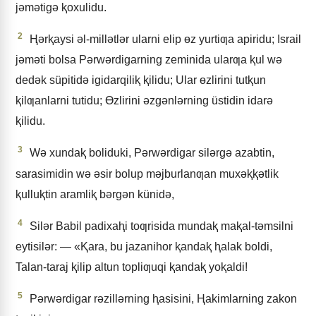
jǝmǝtigǝ ⱪoxulidu.
2
Ⱨǝrⱪaysi ǝl-millǝtlǝr ularni elip ɵz yurtiƣa apiridu; Israil
jǝmǝti bolsa Pǝrwǝrdigarning zeminida ularƣa ⱪul wǝ
dedǝk süpitidǝ igidarqiliⱪ ⱪilidu; Ular ɵzlirini tutⱪun
ⱪilƣanlarni tutidu; Ɵzlirini ǝzgǝnlǝrning üstidin idarǝ
ⱪilidu.
3
Wǝ xundaⱪ boliduki, Pǝrwǝrdigar silǝrgǝ azabtin,
sarasimidin wǝ ǝsir bolup mǝjburlanƣan muxǝⱪⱪǝtlik
ⱪulluⱪtin aramliⱪ bǝrgǝn künidǝ,
4
Silǝr Babil padixaⱨi toƣrisida mundaⱪ maⱪal-tǝmsilni
eytisilǝr: — «Ⱪara, bu jazanihor ⱪandaⱪ ⱨalak boldi,
Talan-taraj ⱪilip altun topliƣuqi ⱪandaⱪ yoⱪaldi!
5
Pǝrwǝrdigar rǝzillǝrning ⱨasisini, Ⱨakimlarning zakon