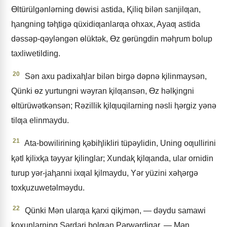
Ɵltürülgǝnlǝrning dɵwisi astida, Ⱪiliq bilǝn sanjilƣan,
ⱨangning tǝⱨtigǝ qüxidiƣanlarƣa ohxax, Ayaƣ astida
dǝssǝp-qǝylǝngǝn ɵlüktǝk, Ɵz gɵrüngdin mǝⱨrum bolup
taxliwetilding.
20
Sǝn axu padixaⱨlar bilǝn birgǝ dǝpnǝ ⱪilinmaysǝn,
Qünki ɵz yurtungni wǝyran ⱪilƣansǝn, Ɵz hǝlⱪingni
ɵltürüwǝtkǝnsǝn; Rǝzillik ⱪilƣuqilarning nǝsli ⱨǝrgiz yǝnǝ
tilƣa elinmaydu.
21
Ata-bowilirining ⱪǝbiⱨlikliri tüpǝylidin, Uning oƣullirini
ⱪǝtl ⱪilixⱪa tǝyyar ⱪilinglar; Xundaⱪ ⱪilƣanda, ular ornidin
turup yǝr-jaⱨanni ixƣal ⱪilmaydu, Yǝr yüzini xǝⱨǝrgǝ
toxⱪuzuwetǝlmǝydu.
22
Qünki Mǝn ularƣa ⱪarxi qiⱪimǝn, — dǝydu samawi
ⱪoxunlarning Sǝrdari bolƣan Pǝrwǝrdigar, — Mǝn