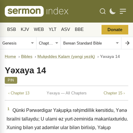
BSB
KJV
WEB
YLT
ASV
BBE
Donate
Home
›
Bibles
›
Muⱪeddes Kalam (yǝngi yeziⱪ)
›
Yǝxaya 14
Yǝxaya 14
PIN
‹ Chapter 13
Yǝxaya — All Chapters
Chapter 15 ›
1
Qünki Pǝrwǝrdigar Yaⱪupⱪa rǝⱨimdillik kɵrsitidu, Yǝnǝ
Israilni tallaydu; U ularni ɵz yurt-zeminida makanlaxturidu.
Xuning bilǝn yat adǝmlǝr ular bilǝn birlixip, Yaⱪup