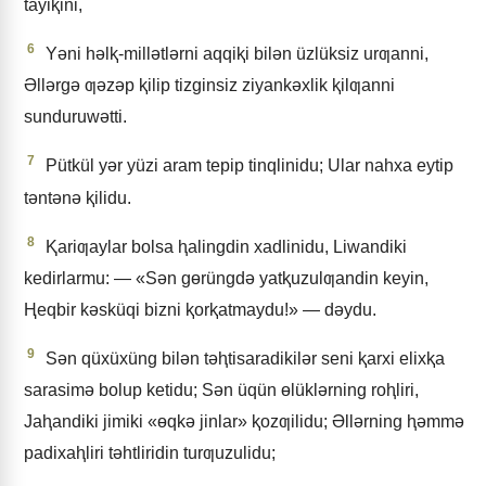
tayiⱪini,
6
Yǝni hǝlⱪ-millǝtlǝrni aqqiⱪi bilǝn üzlüksiz urƣanni,
Əllǝrgǝ ƣǝzǝp ⱪilip tizginsiz ziyankǝxlik ⱪilƣanni
sunduruwǝtti.
7
Pütkül yǝr yüzi aram tepip tinqlinidu; Ular nahxa eytip
tǝntǝnǝ ⱪilidu.
8
Ⱪariƣaylar bolsa ⱨalingdin xadlinidu, Liwandiki
kedirlarmu: — «Sǝn gɵrüngdǝ yatⱪuzulƣandin keyin,
Ⱨeqbir kǝsküqi bizni ⱪorⱪatmaydu!» — dǝydu.
9
Sǝn qüxüxüng bilǝn tǝⱨtisaradikilǝr seni ⱪarxi elixⱪa
sarasimǝ bolup ketidu; Sǝn üqün ɵlüklǝrning roⱨliri,
Jaⱨandiki jimiki «ɵqkǝ jinlar» ⱪozƣilidu; Əllǝrning ⱨǝmmǝ
padixaⱨliri tǝhtliridin turƣuzulidu;