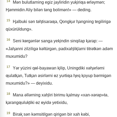
14
Mǝn bulutlarning egiz jayliridin yuⱪiriƣa ɵrlǝymǝn;
Ⱨǝmmidin Aliy bilǝn tǝng bolimǝn!» — deding.
15
Ⱨalbuki sǝn tǝⱨtisaraƣa, Qongⱪur ⱨangning tegilirigǝ
qüxürüldung».
16
Seni kɵrgǝnlǝr sanga yeⱪindin sinqilap ⱪarap: —
«Jaⱨanni zilziligǝ kǝltürgǝn, padixaⱨliⱪlarni titrǝtkǝn adǝm
muxumidu?
17
Yǝr yüzini qɵl-bayawan ⱪilip, Uningdiki xǝⱨǝrlǝrni
ƣulatⱪan, Tutⱪan ǝsirlǝrni ɵz yurtiƣa ⱨeq ⱪoyup bǝrmigǝn
muxumidu?» — deyixidu.
18
Mana ǝllǝrning xaⱨliri birimu ⱪalmay «xan-xǝrǝp»tǝ,
ⱪarangƣuluⱪtiki ɵz ɵyidǝ yetixidu,
19
Biraⱪ sǝn kǝmsitilgǝn qirigǝn bir xah kǝbi,