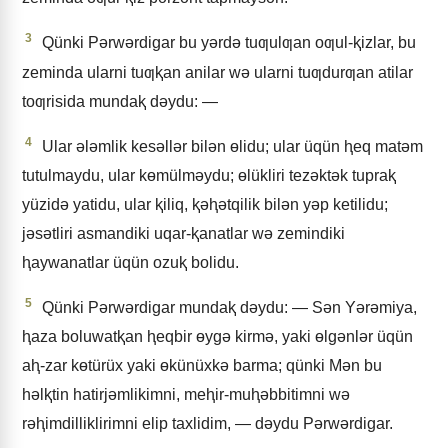
3
Qünki Pǝrwǝrdigar bu yǝrdǝ tuƣulƣan oƣul-ⱪizlar, bu
zeminda ularni tuƣⱪan anilar wǝ ularni tuƣdurƣan atilar
toƣrisida mundaⱪ dǝydu: —
4
Ular ǝlǝmlik kesǝllǝr bilǝn ɵlidu; ular üqün ⱨeq matǝm
tutulmaydu, ular kɵmülmǝydu; ɵlükliri tezǝktǝk tupraⱪ
yüzidǝ yatidu, ular ⱪiliq, ⱪǝⱨǝtqilik bilǝn yǝp ketilidu;
jǝsǝtliri asmandiki uqar-ⱪanatlar wǝ zemindiki
ⱨaywanatlar üqün ozuⱪ bolidu.
5
Qünki Pǝrwǝrdigar mundaⱪ dǝydu: — Sǝn Yǝrǝmiya,
ⱨaza boluwatⱪan ⱨeqbir ɵygǝ kirmǝ, yaki ɵlgǝnlǝr üqün
aⱨ-zar kɵtürüx yaki ɵkünüxkǝ barma; qünki Mǝn bu
hǝlⱪtin hatirjǝmlikimni, meⱨir-muⱨǝbbitimni wǝ
rǝⱨimdilliklirimni elip taxlidim, — dǝydu Pǝrwǝrdigar.