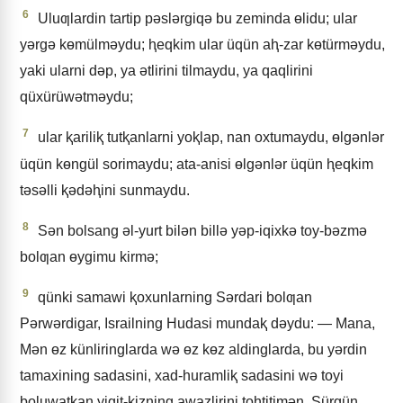
6
Uluƣlardin tartip pǝslǝrgiqǝ bu zeminda ɵlidu; ular
yǝrgǝ kɵmülmǝydu; ⱨeqkim ular üqün aⱨ-zar kɵtürmǝydu,
yaki ularni dǝp, ya ǝtlirini tilmaydu, ya qaqlirini
qüxürüwǝtmǝydu;
7
ular ⱪariliⱪ tutⱪanlarni yoⱪlap, nan oxtumaydu, ɵlgǝnlǝr
üqün kɵngül sorimaydu; ata-anisi ɵlgǝnlǝr üqün ⱨeqkim
tǝsǝlli ⱪǝdǝⱨini sunmaydu.
8
Sǝn bolsang ǝl-yurt bilǝn billǝ yǝp-iqixkǝ toy-bǝzmǝ
bolƣan ɵygimu kirmǝ;
9
qünki samawi ⱪoxunlarning Sǝrdari bolƣan
Pǝrwǝrdigar, Israilning Hudasi mundaⱪ dǝydu: — Mana,
Mǝn ɵz künliringlarda wǝ ɵz kɵz aldinglarda, bu yǝrdin
tamaxining sadasini, xad-huramliⱪ sadasini wǝ toyi
boluwatⱪan yigit-ⱪizning awazlirini tohtitimǝn. Sürgün