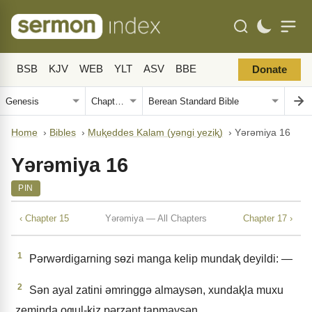
BSB
KJV
WEB
YLT
ASV
BBE
Donate
Home
›
Bibles
›
Muⱪeddes Kalam (yǝngi yeziⱪ)
›
Yǝrǝmiya 16
Yǝrǝmiya 16
PIN
‹ Chapter 15
Yǝrǝmiya — All Chapters
Chapter 17 ›
1
Pǝrwǝrdigarning sɵzi manga kelip mundaⱪ deyildi: —
2
Sǝn ayal zatini ǝmringgǝ almaysǝn, xundaⱪla muxu
zeminda oƣul-ⱪiz pǝrzǝnt tapmaysǝn.