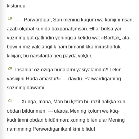
ⱪisturidu
19
— I Pǝrwǝrdigar, Sǝn mening küqüm wǝ ⱪorƣinimsǝn,
azab-oⱪubǝt künidǝ baxpanaⱨimsǝn. Əllǝr bolsa yǝr
yüzining qǝt-qǝtliridin yeningƣa kelidu wǝ: «Bǝrⱨǝⱪ, ata-
bowilirimiz yalƣanqiliⱪ ⱨǝm bimǝnilikkǝ mirashorluⱪ
ⱪilƣan; bu nǝrsilǝrdǝ ⱨeq payda yoⱪtur.
20
Insanlar ɵz-ɵzigǝ hudalarni yasiyalamdu?! Lekin
yasiƣini Huda ǝmǝstur!» — dǝydu. Pǝrwǝrdigarning
sɵzining dawami
21
— Xunga, mana, Mǝn bu ⱪetim bu rǝzil hǝlⱪⱪǝ xuni
obdan bildürimǝn, — ularƣa Mening ⱪolum wǝ küq-
ⱪudritimni obdan bildürimǝn; xuning bilǝn ular Mening
namimning Pǝrwǝrdigar ikǝnlikini bilidu!