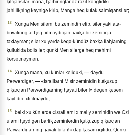
ⱪilƣansilǝr; mana, ⱨǝrbiringlar ɵz rǝzil kɵnglidiki
jaⱨilliⱪning kǝynigǝ kirip, Manga ⱨeq ⱪulaⱪ salmiƣansilǝr;
13
Xunga Mǝn silǝrni bu zemindin elip, silǝr yaki ata-
bowiliringlar ⱨeq bilmǝydiƣan baxⱪa bir zeminƣa
taxlaymǝn; silǝr xu yǝrdǝ keqǝ-kündüz baxⱪa ilaⱨlarning
ⱪulluⱪida bolisilǝr; qünki Mǝn silǝrgǝ ⱨeq meⱨirni
kɵrsǝtmǝymǝn.
14
Xunga mana, xu künlǝr keliduki, — dǝydu
Pǝrwǝrdigar, — «Israillarni Misir zeminidin ⱪutⱪuzup
qiⱪarƣan Pǝrwǝrdigarning ⱨayati bilǝn!» degǝn ⱪǝsǝm
ⱪaytidin ixlitilmǝydu,
15
bǝlki xu künlǝrdǝ «Israillarni ximaliy zeminidin wǝ Ɵzi
ularni ⱨǝydigǝn barliⱪ zeminlǝrdin ⱪutⱪuzup qiⱪarƣan
Pǝrwǝrdigarning ⱨayati bilǝn!» dǝp ⱪǝsǝm iqilidu. Qünki