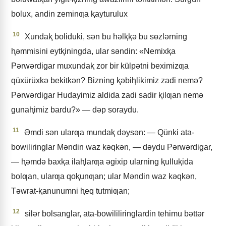
bolux, andin zeminƣa ⱪayturulux
10
Xundaⱪ boliduki, sǝn bu hǝlⱪⱪǝ bu sɵzlǝrning
ⱨǝmmisini eytⱪiningda, ular sǝndin: «Nemixⱪa
Pǝrwǝrdigar muxundaⱪ zor bir külpǝtni beximizƣa
qüxürüxkǝ bekitkǝn? Bizning ⱪǝbiⱨlikimiz zadi nemǝ?
Pǝrwǝrdigar Hudayimiz aldida zadi sadir ⱪilƣan nemǝ
gunaⱨimiz bardu?» — dǝp soraydu.
11
Əmdi sǝn ularƣa mundaⱪ dǝysǝn: — Qünki ata-
bowiliringlar Mǝndin waz kǝqkǝn, — dǝydu Pǝrwǝrdigar,
— ⱨǝmdǝ baxⱪa ilaⱨlarƣa ǝgixip ularning ⱪulluⱪida
bolƣan, ularƣa qoⱪunƣan; ular Mǝndin waz kǝqkǝn,
Tǝwrat-ⱪanunumni ⱨeq tutmiƣan;
12
silǝr bolsanglar, ata-bowililiringlardin tehimu bǝttǝr