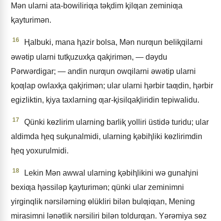
Mǝn ularni ata-bowiliriƣa tǝⱪdim ⱪilƣan zeminiƣa
ⱪayturimǝn.
16
Ⱨalbuki, mana ⱨazir bolsa, Mǝn nurƣun beliⱪqilarni
ǝwǝtip ularni tutⱪuzuxⱪa qaⱪirimǝn, — dǝydu
Pǝrwǝrdigar; — andin nurƣun owqilarni ǝwǝtip ularni
ⱪoƣlap owlaxⱪa qaⱪirimǝn; ular ularni ⱨǝrbir taƣdin, ⱨǝrbir
egizliktin, ⱪiya taxlarning ƣar-ⱪisilqaⱪliridin tepiwalidu.
17
Qünki kɵzlirim ularning barliⱪ yolliri üstidǝ turidu; ular
aldimda ⱨeq suⱪunalmidi, ularning ⱪǝbiⱨliki kɵzlirimdin
ⱨeq yoxurulmidi.
18
Lekin Mǝn awwal ularning ⱪǝbiⱨlikini wǝ gunaⱨini
bexiƣa ⱨǝssilǝp ⱪayturimǝn; qünki ular zeminimni
yirginqlik nǝrsilǝrning ɵlükliri bilǝn bulƣiƣan, Mening
mirasimni lǝnǝtlik nǝrsiliri bilǝn toldurƣan. Yǝrǝmiya sɵz