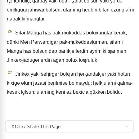
ⱨǝrⱪandiⱪi, qarpay yaki uqar-ⱪanat bolsun yaki yǝrdǝ
ɵmiligüqi janiwar bolsun, ularning ⱨeqbiri bilǝn ɵzünglarni
napak ⱪilmanglar.
26
Silǝr Manga has pak-muⱪǝddǝs boluxunglar kerǝk;
qünki Mǝn Pǝrwǝrdigar pak-muⱪǝddǝsturmǝn, silǝrni
Manga has bolsun dǝp barliⱪ ǝllǝrdin ayrim ⱪilƣanmǝn.
Jinkǝx-jadugǝrlǝrdin agaⱨ bolux toƣruluⱪ
27
Jinkǝx yaki seⱨirgǝr bolƣan ⱨǝrⱪandaⱪ ǝr yaki hotun
kixigǝ ɵlüm jazasi berilmisǝ bolmaydu; hǝlⱪ ularni qalma-
kesǝk ⱪilsun; ularning ⱪeni ɵz bexiƣa qüxkǝn bolidu.
Cite / Share This Page