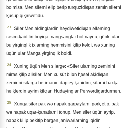
bolmisa, Mǝn silǝrni elip berip turƣuzidiƣan zemin silǝrni
ⱪusup qiⱪiriwetidu.
23
Silǝr Mǝn aldinglardin ⱨǝydiwetidiƣan ǝllǝrning
rǝsim-ⱪaidiliri boyiqǝ mangsanglar bolmaydu; qünki ular
bu yirginqlik ixlarning ⱨǝmmisini ⱪilip kǝldi, wǝ xuning
üqün ular Manga yirginqlik boldi.
24
Xuning üqün Mǝn silǝrgǝ: «Silǝr ularning zeminini
miras ⱪilip alisilǝr; Mǝn xu süt bilǝn ⱨǝsǝl aⱪidiƣan
zeminni silǝrgǝ berimǝn», dǝp eytⱪanidim; silǝrni baxⱪa
hǝlⱪlǝrdin ayrim ⱪilƣan Hudayinglar Pǝrwǝrdigardurmǝn.
25
Xunga silǝr pak wǝ napak qarpaylarni pǝrⱪ etip, pak
wǝ napak uqar-ⱪanatlarni tonup, Mǝn silǝr üqün ayrip,
napak ⱪilip bekitip bǝrgǝn janiwarlarning iqidin