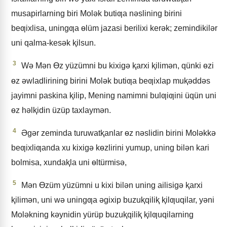
musapirlarning biri Molǝk butiƣa nǝslining birini
beƣixlisa, uningƣa ɵlüm jazasi berilixi kerǝk; zemindikilǝr
uni qalma-kesǝk ⱪilsun.
3
Wǝ Mǝn Ɵz yüzümni bu kixigǝ ⱪarxi ⱪilimǝn, qünki ɵzi
ɵz ǝwladlirining birini Molǝk butiƣa beƣixlap muⱪǝddǝs
jayimni paskina ⱪilip, Mening namimni bulƣiƣini üqün uni
ɵz hǝlⱪidin üzüp taxlaymǝn.
4
Əgǝr zeminda turuwatⱪanlar ɵz nǝslidin birini Molǝkkǝ
beƣixliƣanda xu kixigǝ kɵzlirini yumup, uning bilǝn kari
bolmisa, xundaⱪla uni ɵltürmisǝ,
5
Mǝn Ɵzüm yüzümni u kixi bilǝn uning ailisigǝ ⱪarxi
ⱪilimǝn, uni wǝ uningƣa ǝgixip buzuⱪqiliⱪ ⱪilƣuqilar, yǝni
Molǝkning kǝynidin yürüp buzuⱪqiliⱪ ⱪilƣuqilarning