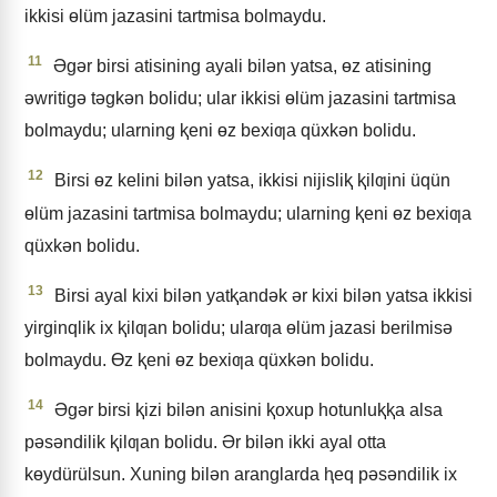
ikkisi ɵlüm jazasini tartmisa bolmaydu.
11
Əgǝr birsi atisining ayali bilǝn yatsa, ɵz atisining
ǝwritigǝ tǝgkǝn bolidu; ular ikkisi ɵlüm jazasini tartmisa
bolmaydu; ularning ⱪeni ɵz bexiƣa qüxkǝn bolidu.
12
Birsi ɵz kelini bilǝn yatsa, ikkisi nijisliⱪ ⱪilƣini üqün
ɵlüm jazasini tartmisa bolmaydu; ularning ⱪeni ɵz bexiƣa
qüxkǝn bolidu.
13
Birsi ayal kixi bilǝn yatⱪandǝk ǝr kixi bilǝn yatsa ikkisi
yirginqlik ix ⱪilƣan bolidu; ularƣa ɵlüm jazasi berilmisǝ
bolmaydu. Ɵz ⱪeni ɵz bexiƣa qüxkǝn bolidu.
14
Əgǝr birsi ⱪizi bilǝn anisini ⱪoxup hotunluⱪⱪa alsa
pǝsǝndilik ⱪilƣan bolidu. Ər bilǝn ikki ayal otta
kɵydürülsun. Xuning bilǝn aranglarda ⱨeq pǝsǝndilik ix