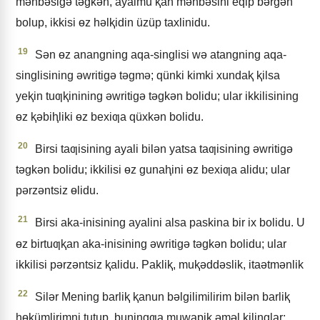
mǝnbǝsigǝ tǝgkǝn, ayalmu ⱪan mǝnbǝsini eqip bǝrgǝn
bolup, ikkisi ɵz hǝlⱪidin üzüp taxlinidu.
19
Sǝn ɵz anangning aqa-singlisi wǝ atangning aqa-
singlisining ǝwritigǝ tǝgmǝ; qünki kimki xundaⱪ ⱪilsa
yeⱪin tuƣⱪinining ǝwritigǝ tǝgkǝn bolidu; ular ikkilisining
ɵz ⱪǝbiⱨliki ɵz bexiƣa qüxkǝn bolidu.
20
Birsi taƣisining ayali bilǝn yatsa taƣisining ǝwritigǝ
tǝgkǝn bolidu; ikkilisi ɵz gunaⱨini ɵz bexiƣa alidu; ular
pǝrzǝntsiz ɵlidu.
21
Birsi aka-inisining ayalini alsa paskina bir ix bolidu. U
ɵz birtuƣⱪan aka-inisining ǝwritigǝ tǝgkǝn bolidu; ular
ikkilisi pǝrzǝntsiz ⱪalidu. Pakliⱪ, muⱪǝddǝslik, itaǝtmǝnlik
22
Silǝr Mening barliⱪ ⱪanun bǝlgilimilirim bilǝn barliⱪ
ⱨɵkümlirimni tutup, buningƣa muwapiⱪ ǝmǝl ⱪilinglar;