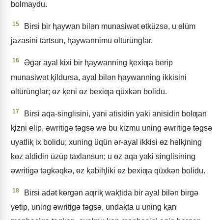
bolmaydu.
15
Birsi bir ⱨaywan bilǝn munasiwǝt ɵtküzsǝ, u ɵlüm
jazasini tartsun, ⱨaywannimu ɵlturünglar.
16
Əgǝr ayal kixi bir ⱨaywanning ⱪexiƣa berip
munasiwǝt ⱪildursa, ayal bilǝn ⱨaywanning ikkisini
ɵltürünglar; ɵz ⱪeni ɵz bexiƣa qüxkǝn bolidu.
17
Birsi aqa-singlisini, yǝni atisidin yaki anisidin bolƣan
ⱪizni elip, ǝwritigǝ tǝgsǝ wǝ bu ⱪizmu uning ǝwritigǝ tǝgsǝ
uyatliⱪ ix bolidu; xuning üqün ǝr-ayal ikkisi ɵz hǝlⱪining
kɵz aldidin üzüp taxlansun; u ɵz aqa yaki singlisining
ǝwritigǝ tǝgkǝqkǝ, ɵz ⱪǝbiⱨliki ɵz bexiƣa qüxkǝn bolidu.
18
Birsi adǝt kɵrgǝn aƣriⱪ waⱪtida bir ayal bilǝn birgǝ
yetip, uning ǝwritigǝ tǝgsǝ, undaⱪta u uning ⱪan