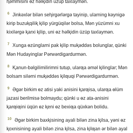
ⱨǝmmisini ɵz hǝlⱪidin üzüp taxlaymǝn.
6
Jinkǝxlǝr bilǝn seⱨirgǝrlǝrgǝ tayinip, ularning kǝynigǝ
kirip buzuⱪqiliⱪ ⱪilip yürgüqilǝr bolsa, Mǝn yüzümni xu
kixilǝrgǝ ⱪarxi ⱪilip, uni ɵz hǝlⱪidin üzüp taxlaymǝn.
7
Xunga ɵzünglarni pak ⱪilip muⱪǝddǝs bolunglar, qünki
Mǝn Hudayinglar Pǝrwǝrdigardurmǝn.
8
Ⱪanun-bǝlgilimilirimni tutup, ularƣa ǝmǝl ⱪilinglar; Mǝn
bolsam silǝrni muⱪǝddǝs ⱪilƣuqi Pǝrwǝrdigardurmǝn.
9
Əgǝr birkim ɵz atisi yaki anisini ⱪarƣisa, ularƣa ɵlüm
jazasi berilmisǝ bolmaydu; qünki u ɵz ata-anisini
ⱪarƣiƣini üqün ɵz ⱪeni ɵz bexiƣa qüxkǝn bolidu.
10
Əgǝr birkim baxⱪisining ayali bilǝn zina ⱪilsa, yǝni ɵz
ⱪoxnisining ayali bilǝn zina ⱪilsa, zina ⱪilƣan ǝr bilǝn ayal