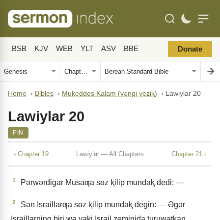
BSB
KJV
WEB
YLT
ASV
BBE
Donate
Home
›
Bibles
›
Muⱪeddes Kalam (yǝngi yeziⱪ)
›
Lawiylar 20
Lawiylar 20
PIN
‹ Chapter 19
Lawiylar — All Chapters
Chapter 21 ›
1
Pǝrwǝrdigar Musaƣa sɵz ⱪilip mundaⱪ dedi: —
2
Sǝn Israillarƣa sɵz ⱪilip mundaⱪ degin: — Əgǝr
Israillarning biri wǝ yaki Israil zeminida turuwatⱪan