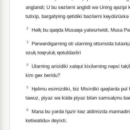
anglandi; U bu sɵzlǝrni anglidi wǝ Uning ƣǝzipi 
tutixip, bargaⱨning qetidiki bǝzilǝrni kɵydürüxkǝ 
2
Hǝlⱪ bu qaƣda Musaƣa yalwuriwidi, Musa Pǝrwǝr
3
Pǝrwǝrdigarning oti ularning otturisida tutaxⱪ
ozuⱪ toƣruluⱪ ƣotuldaxliri
4
Ularning arisidiki xalƣut kixilǝrning nǝpsi taⱪ
kim gɵx beridu?
5
Ⱨelimu esimizdiki, biz Misirdiki qaƣlarda pul
tawuz, piyaz wǝ küdǝ piyaz bilǝn samsaⱪmu bar 
6
Mana bu yǝrdǝ ⱨazir kɵz aldimizda mannadin
ketiwatidu» deyixti.