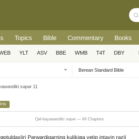
rs
Topics
Bible
Commentary
Books
WEB
YLT
ASV
BBE
WMB
T4T
DBY
|
yawandiki sǝpǝr 11
PIN
Qɵl-bayawandiki sǝpǝr — All Chapters
ƣotuldaxliri Pǝrwǝrdigarning ⱪuliⱪiƣa yetip intayin rǝzil