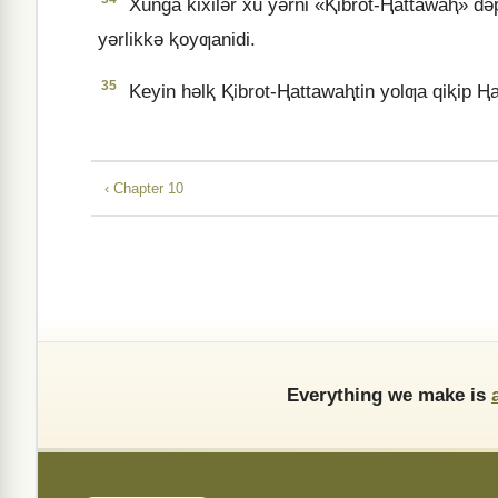
Xunga kixilǝr xu yǝrni «Ⱪibrot-Ⱨattawaⱨ» dǝp a
yǝrlikkǝ ⱪoyƣanidi.
35
Keyin hǝlⱪ Ⱪibrot-Ⱨattawaⱨtin yolƣa qiⱪip Ⱨazi
‹ Chapter 10
Everything we make is