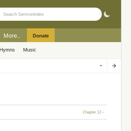
More..
Donate
Hymns
Music
Chapter 12 ›