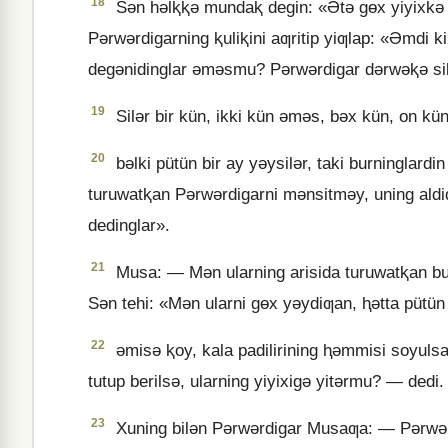
18
Sǝn hǝlⱪⱪǝ mundaⱪ degin: «Ətǝ gɵx yiyixkǝ t
Pǝrwǝrdigarning ⱪuliⱪini aƣritip yiƣlap: «Əmdi ki
degǝnidinglar ǝmǝsmu? Pǝrwǝrdigar dǝrwǝⱪǝ silǝr
19
Silǝr bir kün, ikki kün ǝmǝs, bǝx kün, on k
20
bǝlki pütün bir ay yǝysilǝr, taki burninglardin
turuwatⱪan Pǝrwǝrdigarni mǝnsitmǝy, uning aldi
dedinglar».
21
Musa: — Mǝn ularning arisida turuwatⱪan bu 
Sǝn tehi: «Mǝn ularni gɵx yǝydiƣan, ⱨǝtta pütün
22
ǝmisǝ ⱪoy, kala padilirining ⱨǝmmisi soyuls
tutup berilsǝ, ularning yiyixigǝ yitǝrmu? — dedi.
23
Xuning bilǝn Pǝrwǝrdigar Musaƣa: — Pǝrwǝrd