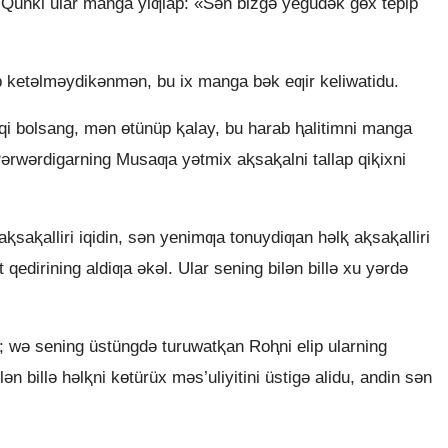
Qünki ular manga yiƣlap: «Sǝn bizgǝ yegüdǝk gɵx tepip
 ketǝlmǝydikǝnmǝn, bu ix manga bǝk eƣir keliwatidu.
bolsang, mǝn ɵtünüp ⱪalay, bu harab ⱨalitimni manga
 Pǝrwǝrdigarning Musaƣa yǝtmix aⱪsaⱪalni tallap qiⱪixni
saⱪalliri iqidin, sǝn yenimƣa tonuydiƣan hǝlⱪ aⱪsaⱪalliri
 qedirining aldiƣa ǝkǝl. Ular sening bilǝn billǝ xu yǝrdǝ
 wǝ sening üstüngdǝ turuwatⱪan Roⱨni elip ularning
n billǝ hǝlⱪni kɵtürüx mǝs’uliyitini üstigǝ alidu, andin sǝn