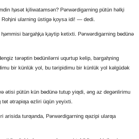
in ⱨǝsǝt ⱪiliwatamsǝn? Pǝrwǝrdigarning pütün hǝlⱪi
Roⱨini ularning üstigǝ ⱪoysa idi! — dedi.
ng ⱨǝmmisi bargaⱨⱪa ⱪaytip ketixti. Pǝrwǝrdigarning bɵdünǝ
engiz tǝrǝptin bɵdünilǝrni uqurtup kelip, bargaⱨning
dimu bir künlük yol, bu tǝripidimu bir künlük yol kǝlgüdǝk
wǝ ǝtisi pütün kün bɵdünǝ tutup yiƣdi, ǝng az degǝnlirimu
 tɵt ǝtrapiƣa ɵzliri üqün yeyixti.
ri arisida turƣanda, Pǝrwǝrdigarning ƣǝzipi ularƣa