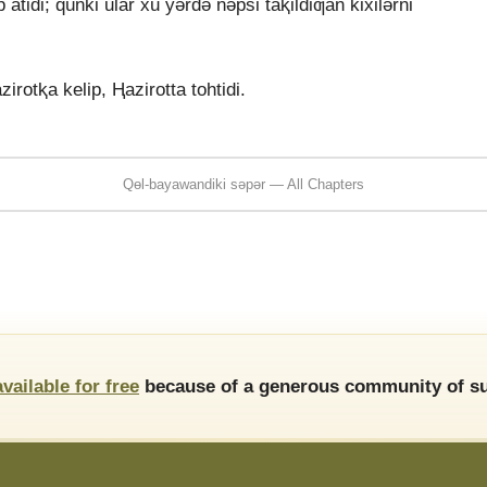
tidi; qünki ular xu yǝrdǝ nǝpsi taⱪildiƣan kixilǝrni
rotⱪa kelip, Ⱨazirotta tohtidi.
Qɵl-bayawandiki sǝpǝr — All Chapters
available for free
because of a generous community of su