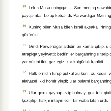
29
Lekin Musa uningƣa: — Sǝn mening sǝwǝbimd
pǝyƣǝmbǝr bolup kǝtsǝ idi, Pǝrwǝrdigar Ɵzining 
30
Xuning bilǝn Musa bilǝn Israil aⱪsaⱪallirini
qüxürüxi
31
Əmdi Pǝrwǝrdigar aldidin bir xamal qiⱪip, u d
ǝtrapiƣa yeyiwǝtti; bɵdünilǝr bargaⱨning u tǝripi
yǝr yüzini ikki gǝz egizliktǝ kǝlgüdǝk ⱪaplidi.
32
Hǝlⱪ ornidin turup pütkül xu küni, xu keqisi 
alaⱨazǝl ikki homir yiƣdi; ular bularni bargaⱨning
33
Ular gɵxni qaynap ezip bolmay, gɵx tehi qixli
ⱪozƣilip, hǝlⱪni intayin eƣir bir waba bilǝn urdi.
34