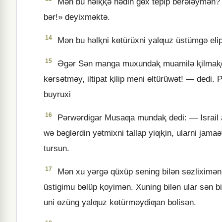
Mǝn bu hǝlⱪⱪǝ nǝdin gɵx tepip berǝlǝymǝn? 
bǝr!» deyixmǝktǝ.
14
Mǝn bu hǝlⱪni kɵtürüxni yalƣuz üstümgǝ elip
15
Əgǝr Sǝn manga muxundaⱪ muamilǝ ⱪilmaⱪqi 
kɵrsǝtmǝy, iltipat ⱪilip meni ɵltürüwǝt! — dedi.
buyruxi
16
Pǝrwǝrdigar Musaƣa mundaⱪ dedi: — Israil aⱪ
wǝ bǝglǝrdin yǝtmixni tallap yiƣⱪin, ularni jamaǝt
tursun.
17
Mǝn xu yǝrgǝ qüxüp sening bilǝn sɵzliximǝn;
üstigimu bɵlüp ⱪoyimǝn. Xuning bilǝn ular sǝn bilǝ
uni ɵzüng yalƣuz kɵtürmǝydiƣan bolisǝn.