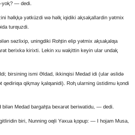
-yoⱪ? — dedi.
ni hǝlⱪⱪǝ yǝtküzdi wǝ hǝlⱪ iqidiki aⱪsaⱪallardin yǝtmix
pida turƣuzdi.
ilǝn sɵzlixip, uningdiki Roⱨtin elip yǝtmix aⱪsaⱪalƣa
rǝt berixkǝ kirixti. Lekin xu waⱪittin keyin ular undaⱪ
; birsining ismi Əldad, ikkinqisi Medad idi (ular ǝslidǝ
dǝt qediriƣa qiⱪmay ⱪalƣanidi). Roⱨ ularning üstidimu ⱪondi
 bilǝn Medad bargaⱨta bexarǝt beriwatidu, — dedi.
gitliridin biri, Nunning oƣli Yǝxua ⱪopup: — I hojam Musa,