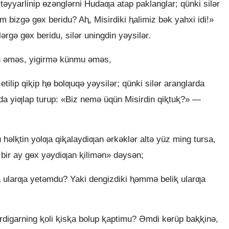
ǝyyarlinip ɵzǝnglǝrni Hudaƣa atap paklanglar; qünki silǝr
m bizgǝ gɵx beridu? Aⱨ, Misirdiki ⱨalimiz bǝk yahxi idi!»
gǝ gɵx beridu, silǝr uningdin yǝysilǝr.
ün ǝmǝs, yigirmǝ künmu ǝmǝs,
 etilip qiⱪip ⱨɵ bolƣuqǝ yǝysilǝr; qünki silǝr aranglarda
da yiƣlap turup: «Biz nemǝ üqün Misirdin qiⱪtuⱪ?» —
hǝlⱪtin yolƣa qiⱪalaydiƣan ǝrkǝklǝr altǝ yüz ming tursa,
 bir ay gɵx yǝydiƣan ⱪilimǝn» dǝysǝn;
a ularƣa yetǝmdu? Yaki dengizdiki ⱨǝmmǝ beliⱪ ularƣa
igarning ⱪoli ⱪisⱪa bolup ⱪaptimu? Əmdi kɵrüp baⱪⱪinǝ,