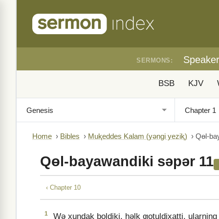
Speake
SERMONS:
BSB
KJV
Home
›
Bibles
›
Muⱪeddes Kalam (yǝngi yeziⱪ)
›
Qɵl-ba
Qɵl-bayawandiki sǝpǝr 11
‹ Chapter 10
1
Wǝ xundaⱪ boldiki, hǝlⱪ ƣotuldixatti, ularning 