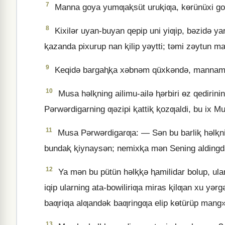
7
Manna goya yumƣaⱪsüt uruⱪiƣa, kɵrünüxi goy
8
Kixilǝr uyan-buyan qepip uni yiƣip, bǝzidǝ y
ⱪazanda pixurup nan ⱪilip yǝytti; tǝmi zǝytun ma
9
Keqidǝ bargaⱨⱪa xǝbnǝm qüxkǝndǝ, mannamu 
10
Musa hǝlⱪning ailimu-ailǝ ⱨǝrbiri ɵz qedirining
Pǝrwǝrdigarning ƣǝzipi ⱪattiⱪ ⱪozƣaldi, bu ix M
11
Musa Pǝrwǝrdigarƣa: — Sǝn bu barliⱪ hǝlⱪni
bundaⱪ ⱪiynaysǝn; nemixⱪa mǝn Sening aldingd
12
Ya mǝn bu pütün hǝlⱪⱪǝ ⱨamilidar bolup, ul
iqip ularning ata-bowiliriƣa miras ⱪilƣan xu yǝ
baƣriƣa alƣandǝk baƣringƣa elip kɵtürüp mang
13