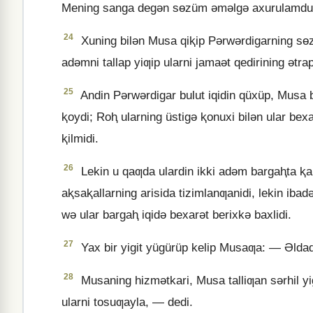
Mening sanga degǝn sɵzüm ǝmǝlgǝ axurulamdu
24
Xuning bilǝn Musa qiⱪip Pǝrwǝrdigarning sɵzi
adǝmni tallap yiƣip ularni jamaǝt qedirining ǝtra
25
Andin Pǝrwǝrdigar bulut iqidin qüxüp, Musa b
ⱪoydi; Roⱨ ularning üstigǝ ⱪonuxi bilǝn ular bexa
ⱪilmidi.
26
Lekin u qaƣda ulardin ikki adǝm bargaⱨta ⱪaldi
aⱪsaⱪallarning arisida tizimlanƣanidi, lekin iba
wǝ ular bargaⱨ iqidǝ bexarǝt berixkǝ baxlidi.
27
Yax bir yigit yügürüp kelip Musaƣa: — Əldad
28
Musaning hizmǝtkari, Musa talliƣan sǝrhil yi
ularni tosuƣayla, — dedi.