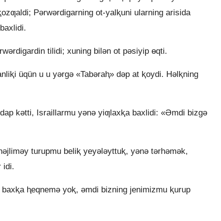
ⱪozƣaldi; Pǝrwǝrdigarning ot-yalⱪuni ularning arisida
baxlidi.
digardin tilidi; xuning bilǝn ot pǝsiyip ɵqti.
anliⱪi üqün u u yǝrgǝ «Tabǝraⱨ» dǝp at ⱪoydi. Hǝlⱪning
ildap kǝtti, Israillarmu yǝnǝ yiƣlaxⱪa baxlidi: «Əmdi bizgǝ
 hǝjlimǝy turupmu beliⱪ yeyǝlǝyttuⱪ, yǝnǝ tǝrhǝmǝk,
idi.
 baxⱪa ⱨeqnemǝ yoⱪ, ǝmdi bizning jenimizmu ⱪurup