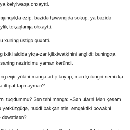
a kǝⱨriwaƣa ohxaytti.
arƣunqaⱪta ezip, bǝzidǝ ⱨawanqida soⱪup, ya bǝzidǝ
yliⱪ toⱪaqlarƣa ohxaytti.
xuning üstigǝ qüxǝtti.
 ixiki aldida yiƣa-zar ⱪilixiwatⱪinini anglidi; buningƣa
usaning nǝziridimu yaman kɵründi.
ng eƣir yükini manga artip ⱪoyup, mǝn ⱪulungni nemixⱪa
a iltipat tapmaymǝn?
arni tuƣdummu? Sǝn tehi manga: «Sǝn ularni Mǝn ⱪǝsǝm
rgǝ yǝtküzgüqǝ, huddi baⱪⱪan atisi ǝmqǝktiki bowaⱪni
» dǝwatisǝn?