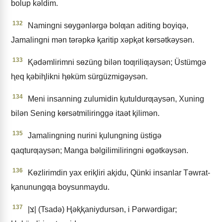
bolup kǝldim.
132
Namingni sɵygǝnlǝrgǝ bolƣan aditing boyiqǝ,
Jamalingni mǝn tǝrǝpkǝ ⱪaritip xǝpⱪǝt kɵrsǝtkǝysǝn.
133
Ⱪǝdǝmlirimni sɵzüng bilǝn toƣriliƣaysǝn; Üstümgǝ
ⱨeq ⱪǝbiⱨlikni ⱨɵküm sürgüzmigǝysǝn.
134
Meni insanning zulumidin ⱪutuldurƣaysǝn, Xuning
bilǝn Sening kɵrsǝtmiliringgǝ itaǝt ⱪilimǝn.
135
Jamalingning nurini ⱪulungning üstigǝ
qaqturƣaysǝn; Manga bǝlgilimiliringni ɵgǝtkǝysǝn.
136
Kɵzlirimdin yax eriⱪliri aⱪidu, Qünki insanlar Tǝwrat-
ⱪanunungƣa boysunmaydu.
137
|צ| (Tsadǝ) Ⱨǝⱪⱪaniydursǝn, i Pǝrwǝrdigar;