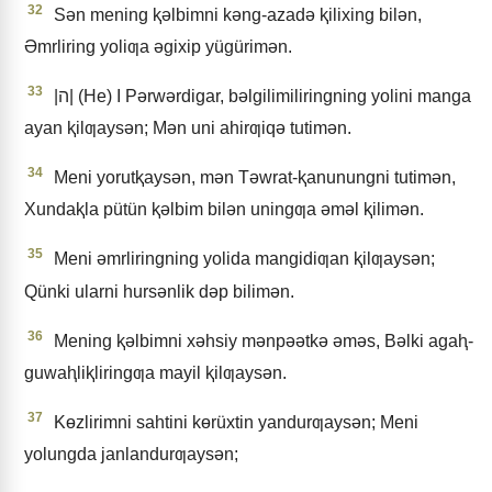
32
Sǝn mening ⱪǝlbimni kǝng-azadǝ ⱪilixing bilǝn,
Əmrliring yoliƣa ǝgixip yügürimǝn.
33
|ה| (He) I Pǝrwǝrdigar, bǝlgilimiliringning yolini manga
ayan ⱪilƣaysǝn; Mǝn uni ahirƣiqǝ tutimǝn.
34
Meni yorutⱪaysǝn, mǝn Tǝwrat-ⱪanunungni tutimǝn,
Xundaⱪla pütün ⱪǝlbim bilǝn uningƣa ǝmǝl ⱪilimǝn.
35
Meni ǝmrliringning yolida mangidiƣan ⱪilƣaysǝn;
Qünki ularni hursǝnlik dǝp bilimǝn.
36
Mening ⱪǝlbimni xǝhsiy mǝnpǝǝtkǝ ǝmǝs, Bǝlki agaⱨ-
guwaⱨliⱪliringƣa mayil ⱪilƣaysǝn.
37
Kɵzlirimni sahtini kɵrüxtin yandurƣaysǝn; Meni
yolungda janlandurƣaysǝn;