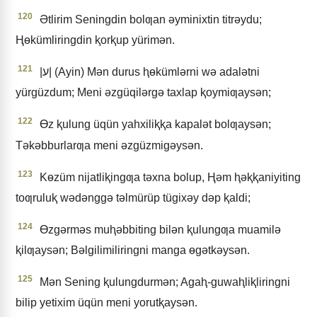
120
Ətlirim Seningdin bolƣan ǝyminixtin titrǝydu;
Ⱨɵkümliringdin ⱪorⱪup yürimǝn.
121
|ע| (Ayin) Mǝn durus ⱨɵkümlǝrni wǝ adalǝtni
yürgüzdum; Meni ǝzgüqilǝrgǝ taxlap ⱪoymiƣaysǝn;
122
Ɵz ⱪulung üqün yahxiliⱪⱪa kapalǝt bolƣaysǝn;
Tǝkǝbburlarƣa meni ǝzgüzmigǝysǝn.
123
Kɵzüm nijatliⱪingƣa tǝxna bolup, Ⱨǝm ⱨǝⱪⱪaniyiting
toƣruluⱪ wǝdǝnggǝ tǝlmürüp tügixǝy dǝp ⱪaldi;
124
Ɵzgǝrmǝs muⱨǝbbiting bilǝn ⱪulungƣa muamilǝ
ⱪilƣaysǝn; Bǝlgilimiliringni manga ɵgǝtkǝysǝn.
125
Mǝn Sening ⱪulungdurmǝn; Agaⱨ-guwaⱨliⱪliringni
bilip yetixim üqün meni yorutⱪaysǝn.