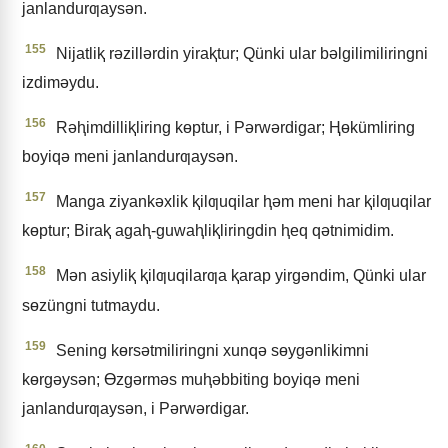
janlandurƣaysǝn.
155
Nijatliⱪ rǝzillǝrdin yiraⱪtur; Qünki ular bǝlgilimiliringni
izdimǝydu.
156
Rǝⱨimdilliⱪliring kɵptur, i Pǝrwǝrdigar; Ⱨɵkümliring
boyiqǝ meni janlandurƣaysǝn.
157
Manga ziyankǝxlik ⱪilƣuqilar ⱨǝm meni har ⱪilƣuqilar
kɵptur; Biraⱪ agaⱨ-guwaⱨliⱪliringdin ⱨeq qǝtnimidim.
158
Mǝn asiyliⱪ ⱪilƣuqilarƣa ⱪarap yirgǝndim, Qünki ular
sɵzüngni tutmaydu.
159
Sening kɵrsǝtmiliringni xunqǝ sɵygǝnlikimni
kɵrgǝysǝn; Ɵzgǝrmǝs muⱨǝbbiting boyiqǝ meni
janlandurƣaysǝn, i Pǝrwǝrdigar.