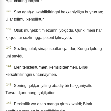
Ⱨɵkümliring toƣridur.
138
Sǝn agaⱨ-guwaⱨliⱪliringni ⱨǝⱪⱪaniyliⱪta buyruƣan;
Ular tolimu ixǝnqliktur!
139
Otluⱪ muⱨǝbbitim ɵzümni yoⱪitidu, Qünki meni har
ⱪilƣuqilar sɵzliringgǝ pisǝnt ⱪilmaydu.
140
Sɵzüng toluⱪ sinap ispatlanƣandur; Xunga ⱪulung
uni sɵyidu.
141
Mǝn teriⱪtǝkturmǝn, kǝmsitilgǝnmǝn, Biraⱪ
kɵrsǝtmiliringni untumaymǝn.
142
Sening ⱨǝⱪⱪaniyiting ǝbǝdiy bir ⱨǝⱪⱪaniyǝttur,
Tǝwrat-ⱪanunung ⱨǝⱪiⱪǝttur.
143
Pexkǝllik wǝ azab manga qirmixiwaldi; Biraⱪ