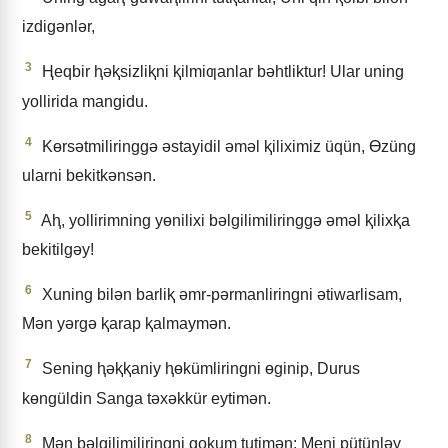
izdigǝnlǝr,
3
Ⱨeqbir ⱨǝⱪsizliⱪni ⱪilmiƣanlar bǝhtliktur! Ular uning
yollirida mangidu.
4
Kɵrsǝtmiliringgǝ ǝstayidil ǝmǝl ⱪiliximiz üqün, Ɵzüng
ularni bekitkǝnsǝn.
5
Aⱨ, yollirimning yɵnilixi bǝlgilimiliringgǝ ǝmǝl ⱪilixⱪa
bekitilgǝy!
6
Xuning bilǝn barliⱪ ǝmr-pǝrmanliringni ǝtiwarlisam,
Mǝn yǝrgǝ ⱪarap ⱪalmaymǝn.
7
Sening ⱨǝⱪⱪaniy ⱨɵkümliringni ɵginip, Durus
kɵngüldin Sanga tǝxǝkkür eytimǝn.
8
Mǝn bǝlgilimiliringni qoⱪum tutimǝn; Meni pütünlǝy