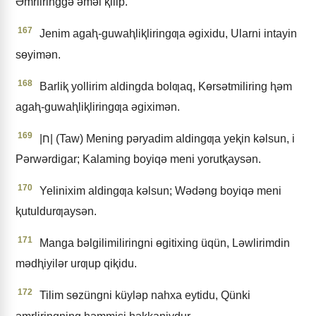
Əmrliringgǝ ǝmǝl ⱪilip.
167
Jenim agaⱨ-guwaⱨliⱪliringƣa ǝgixidu, Ularni intayin
sɵyimǝn.
168
Barliⱪ yollirim aldingda bolƣaq, Kɵrsǝtmiliring ⱨǝm
agaⱨ-guwaⱨliⱪliringƣa ǝgiximǝn.
169
|ח| (Taw) Mening pǝryadim aldingƣa yeⱪin kǝlsun, i
Pǝrwǝrdigar; Kalaming boyiqǝ meni yorutⱪaysǝn.
170
Yelinixim aldingƣa kǝlsun; Wǝdǝng boyiqǝ meni
ⱪutuldurƣaysǝn.
171
Manga bǝlgilimiliringni ɵgitixing üqün, Lǝwlirimdin
mǝdⱨiyilǝr urƣup qiⱪidu.
172
Tilim sɵzüngni küylǝp nahxa eytidu, Qünki