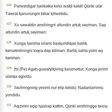
126
Pǝrwǝrdigar ⱨǝrikǝtkǝ kelix waⱪti kǝldi! Qünki ular
Tǝwrat-ⱪanunungni bikar ⱪiliwetidu.
127
Xu sǝwǝbtin ǝmrliringni altundin artuⱪ sɵyimǝn, Sap
altundin artuⱪ sɵyimǝn;
128
Xunga ⱨǝmmǝ ixlarni baxⱪuridiƣan barliⱪ
kɵrsǝtmiliringni toƣra dǝp bilimǝn; Barliⱪ sahta yolni ɵq
kɵrimǝn.
129
|פ| (Pe) Agaⱨ-guwaⱨliⱪliring karamǝttur; Xunga jenim
ularƣa ǝgixidu.
130
Sɵzliringning yeximi nur elip kelidu; Nadanlarnimu
yorutidu.
131
Aƣzimni eqip ⱨasirap kǝttim, Qünki ǝmrliringgǝ tǝxna