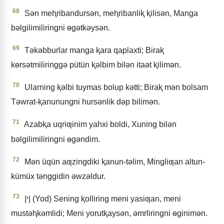
68
Sǝn meⱨribandursǝn, meⱨribanliⱪ ⱪilisǝn, Manga
bǝlgilimiliringni ɵgǝtkǝysǝn.
69
Tǝkǝbburlar manga ⱪara qaplaxti; Biraⱪ
kɵrsǝtmiliringgǝ pütün ⱪǝlbim bilǝn itaǝt ⱪilimǝn.
70
Ularning ⱪǝlbi tuymas bolup kǝtti; Biraⱪ mǝn bolsam
Tǝwrat-ⱪanunungni hursǝnlik dǝp bilimǝn.
71
Azabⱪa uqriƣinim yahxi boldi, Xuning bilǝn
bǝlgilimiliringni ɵgǝndim.
72
Mǝn üqün aƣzingdiki ⱪanun-tǝlim, Mingliƣan altun-
kümüx tǝnggidin ǝwzǝldur.
73
|י| (Yod) Sening ⱪolliring meni yasiƣan, meni
mustǝⱨkǝmlidi; Meni yorutⱪaysǝn, ǝmrliringni ɵginimǝn.