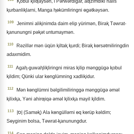
Ⱪobul ⱪilƣaysǝn, i Pǝrwǝrdigar, aƣzimdiki halis
ⱪurbanliⱪlarni, Manga ⱨɵkümliringni ɵgǝtkǝysǝn.
109
Jenimni aliⱪinimda daim elip yürimǝn, Biraⱪ Tǝwrat-
ⱪanunungni pǝⱪǝt untumaymǝn.
110
Rǝzillǝr mǝn üqün ⱪiltaⱪ ⱪurdi; Biraⱪ kɵrsǝtmiliringdin
adaxmidim.
111
Agaⱨ-guwaⱨliⱪliringni miras ⱪilip mǝnggügǝ ⱪobul
ⱪildim; Qünki ular kɵnglümning xadliⱪidur.
112
Mǝn kɵnglümni bǝlgilimiliringgǝ mǝnggügǝ ǝmǝl
ⱪilixⱪa, Yǝni ahirƣiqǝ ǝmǝl ⱪilixⱪa mayil ⱪildim.
113
|ס| (Samǝⱪ) Ala kɵngüllǝrni ɵq kɵrüp kǝldim;
Sɵyginim bolsa, Tǝwrat-ⱪanunungdur.
114