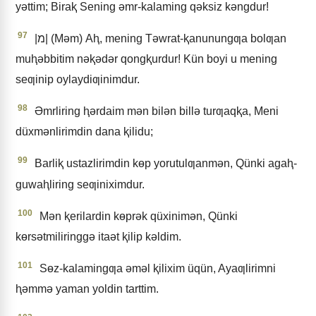
yǝttim; Biraⱪ Sening ǝmr-kalaming qǝksiz kǝngdur!
97
|מ| (Mǝm) Aⱨ, mening Tǝwrat-ⱪanunungƣa bolƣan
muⱨǝbbitim nǝⱪǝdǝr qongⱪurdur! Kün boyi u mening
seƣinip oylaydiƣinimdur.
98
Əmrliring ⱨǝrdaim mǝn bilǝn billǝ turƣaqⱪa, Meni
düxmǝnlirimdin dana ⱪilidu;
99
Barliⱪ ustazlirimdin kɵp yorutulƣanmǝn, Qünki agaⱨ-
guwaⱨliring seƣiniximdur.
100
Mǝn ⱪerilardin kɵprǝk qüxinimǝn, Qünki
kɵrsǝtmiliringgǝ itaǝt ⱪilip kǝldim.
101
Sɵz-kalamingƣa ǝmǝl ⱪilixim üqün, Ayaƣlirimni
ⱨǝmmǝ yaman yoldin tarttim.