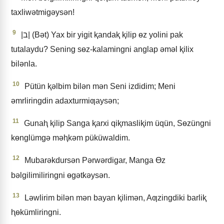
taxliwǝtmigǝysǝn!
9
|ב| (Bǝt) Yax bir yigit ⱪandaⱪ ⱪilip ɵz yolini pak
tutalaydu? Sening sɵz-kalamingni anglap ǝmǝl ⱪilix
bilǝnla.
10
Pütün ⱪǝlbim bilǝn mǝn Seni izdidim; Meni
ǝmrliringdin adaxturmiƣaysǝn;
11
Gunaⱨ ⱪilip Sanga ⱪarxi qiⱪmasliⱪim üqün, Sɵzüngni
kɵnglümgǝ mǝⱨkǝm püküwaldim.
12
Mubarǝkdursǝn Pǝrwǝrdigar, Manga Ɵz
bǝlgilimiliringni ɵgǝtkǝysǝn.
13
Lǝwlirim bilǝn mǝn bayan ⱪilimǝn, Aƣzingdiki barliⱪ
ⱨɵkümliringni.