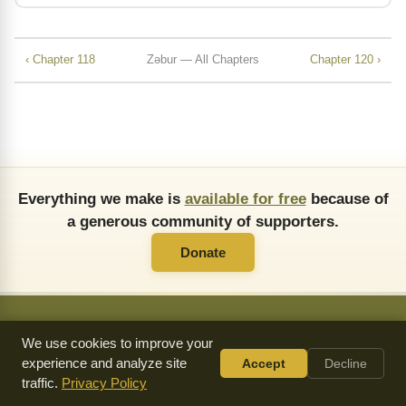
‹ Chapter 118
Zǝbur — All Chapters
Chapter 120 ›
Everything we make is
available for free
because of
a generous community of supporters.
Donate
We use cookies to improve your
About Us
FAQ
API
Copying Permissions
Privacy Policy
experience and analyze site
Accept
Decline
Commendations
Donate
traffic.
Privacy Policy