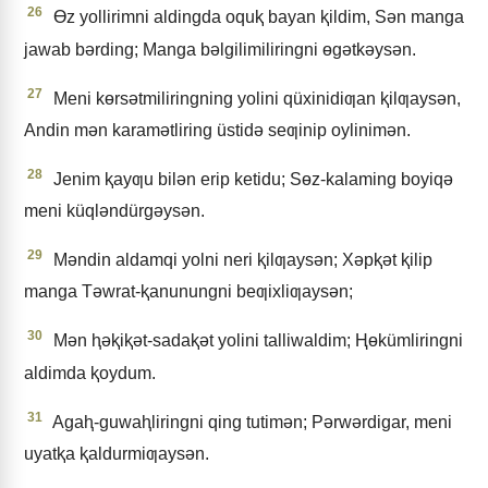
26
Ɵz yollirimni aldingda oquⱪ bayan ⱪildim, Sǝn manga
jawab bǝrding; Manga bǝlgilimiliringni ɵgǝtkǝysǝn.
27
Meni kɵrsǝtmiliringning yolini qüxinidiƣan ⱪilƣaysǝn,
Andin mǝn karamǝtliring üstidǝ seƣinip oylinimǝn.
28
Jenim ⱪayƣu bilǝn erip ketidu; Sɵz-kalaming boyiqǝ
meni küqlǝndürgǝysǝn.
29
Mǝndin aldamqi yolni neri ⱪilƣaysǝn; Xǝpⱪǝt ⱪilip
manga Tǝwrat-ⱪanunungni beƣixliƣaysǝn;
30
Mǝn ⱨǝⱪiⱪǝt-sadaⱪǝt yolini talliwaldim; Ⱨɵkümliringni
aldimda ⱪoydum.
31
Agaⱨ-guwaⱨliringni qing tutimǝn; Pǝrwǝrdigar, meni
uyatⱪa ⱪaldurmiƣaysǝn.