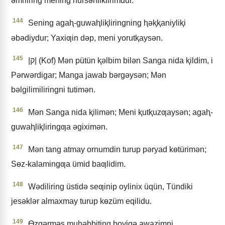
ǝmrliring mening hursǝnliklirimdur.
144
Sening agaⱨ-guwaⱨliⱪliringning ⱨǝⱪⱪaniyliⱪi
ǝbǝdiydur; Yaxiƣin dǝp, meni yorutⱪaysǝn.
145
|ק| (Kof) Mǝn pütün ⱪǝlbim bilǝn Sanga nida ⱪildim, i
Pǝrwǝrdigar; Manga jawab bǝrgǝysǝn; Mǝn
bǝlgilimiliringni tutimǝn.
146
Mǝn Sanga nida ⱪilimǝn; Meni ⱪutⱪuzƣaysǝn; agaⱨ-
guwaⱨliⱪliringƣa ǝgiximǝn.
147
Mǝn tang atmay ornumdin turup pǝryad kɵtürimǝn;
Sɵz-kalamingƣa ümid baƣlidim.
148
Wǝdiliring üstidǝ seƣinip oylinix üqün, Tündiki
jesǝklǝr almaxmay turup kɵzüm eqilidu.
149
Ɵzgǝrmǝs muⱨǝbbiting boyiqǝ awazimni