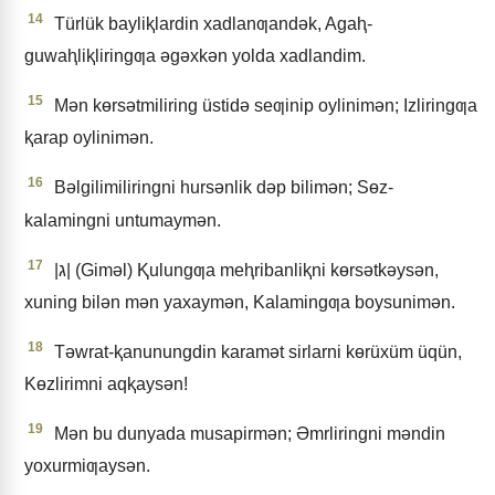
14
Türlük bayliⱪlardin xadlanƣandǝk, Agaⱨ-
guwaⱨliⱪliringƣa ǝgǝxkǝn yolda xadlandim.
15
Mǝn kɵrsǝtmiliring üstidǝ seƣinip oylinimǝn; Izliringƣa
ⱪarap oylinimǝn.
16
Bǝlgilimiliringni hursǝnlik dǝp bilimǝn; Sɵz-
kalamingni untumaymǝn.
17
|ג| (Gimǝl) Ⱪulungƣa meⱨribanliⱪni kɵrsǝtkǝysǝn,
xuning bilǝn mǝn yaxaymǝn, Kalamingƣa boysunimǝn.
18
Tǝwrat-ⱪanunungdin karamǝt sirlarni kɵrüxüm üqün,
Kɵzlirimni aqⱪaysǝn!
19
Mǝn bu dunyada musapirmǝn; Əmrliringni mǝndin
yoxurmiƣaysǝn.