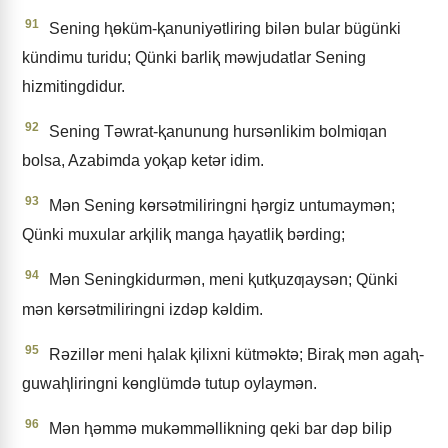
91
Sening ⱨɵküm-ⱪanuniyǝtliring bilǝn bular bügünki
kündimu turidu; Qünki barliⱪ mǝwjudatlar Sening
hizmitingdidur.
92
Sening Tǝwrat-ⱪanunung hursǝnlikim bolmiƣan
bolsa, Azabimda yoⱪap ketǝr idim.
93
Mǝn Sening kɵrsǝtmiliringni ⱨǝrgiz untumaymǝn;
Qünki muxular arⱪiliⱪ manga ⱨayatliⱪ bǝrding;
94
Mǝn Seningkidurmǝn, meni ⱪutⱪuzƣaysǝn; Qünki
mǝn kɵrsǝtmiliringni izdǝp kǝldim.
95
Rǝzillǝr meni ⱨalak ⱪilixni kütmǝktǝ; Biraⱪ mǝn agaⱨ-
guwaⱨliringni kɵnglümdǝ tutup oylaymǝn.
96
Mǝn ⱨǝmmǝ mukǝmmǝllikning qeki bar dǝp bilip