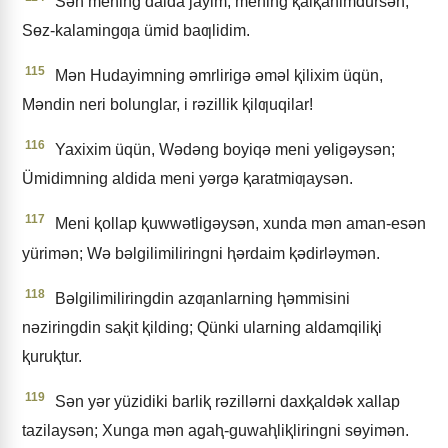
Sǝn mening dalda jayim, mening ⱪalⱪanimdursǝn;
Sɵz-kalamingƣa ümid baƣlidim.
115
Mǝn Hudayimning ǝmrlirigǝ ǝmǝl ⱪilixim üqün,
Mǝndin neri bolunglar, i rǝzillik ⱪilƣuqilar!
116
Yaxixim üqün, Wǝdǝng boyiqǝ meni yɵligǝysǝn;
Ümidimning aldida meni yǝrgǝ ⱪaratmiƣaysǝn.
117
Meni ⱪollap ⱪuwwǝtligǝysǝn, xunda mǝn aman-esǝn
yürimǝn; Wǝ bǝlgilimiliringni ⱨǝrdaim ⱪǝdirlǝymǝn.
118
Bǝlgilimiliringdin azƣanlarning ⱨǝmmisini
nǝziringdin saⱪit ⱪilding; Qünki ularning aldamqiliⱪi
ⱪuruⱪtur.
119
Sǝn yǝr yüzidiki barliⱪ rǝzillǝrni daxⱪaldǝk xallap
tazilaysǝn; Xunga mǝn agaⱨ-guwaⱨliⱪliringni sɵyimǝn.