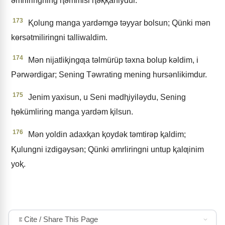
ǝmrliringning ⱨǝmmisi ⱨǝⱪⱪaniydur.
173
Ⱪolung manga yardǝmgǝ tǝyyar bolsun; Qünki mǝn
kɵrsǝtmiliringni talliwaldim.
174
Mǝn nijatliⱪingƣa tǝlmürüp tǝxna bolup kǝldim, i
Pǝrwǝrdigar; Sening Tǝwrating mening hursǝnlikimdur.
175
Jenim yaxisun, u Seni mǝdⱨiyilǝydu, Sening
ⱨɵkümliring manga yardǝm ⱪilsun.
176
Mǝn yoldin adaxⱪan ⱪoydǝk tǝmtirǝp ⱪaldim;
Ⱪulungni izdigǝysǝn; Qünki ǝmrliringni untup ⱪalƣinim
yoⱪ.
Cite / Share This Page