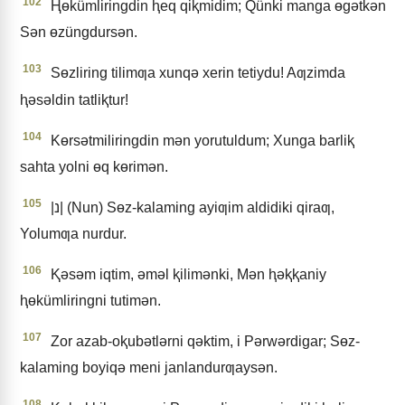
102
Ⱨɵkümliringdin ⱨeq qiⱪmidim; Qünki manga ɵgǝtkǝn
Sǝn ɵzüngdursǝn.
103
Sɵzliring tilimƣa xunqǝ xerin tetiydu! Aƣzimda
ⱨǝsǝldin tatliⱪtur!
104
Kɵrsǝtmiliringdin mǝn yorutuldum; Xunga barliⱪ
sahta yolni ɵq kɵrimǝn.
105
|נ| (Nun) Sɵz-kalaming ayiƣim aldidiki qiraƣ,
Yolumƣa nurdur.
106
Ⱪǝsǝm iqtim, ǝmǝl ⱪilimǝnki, Mǝn ⱨǝⱪⱪaniy
ⱨɵkümliringni tutimǝn.
107
Zor azab-oⱪubǝtlǝrni qǝktim, i Pǝrwǝrdigar; Sɵz-
kalaming boyiqǝ meni janlandurƣaysǝn.
108