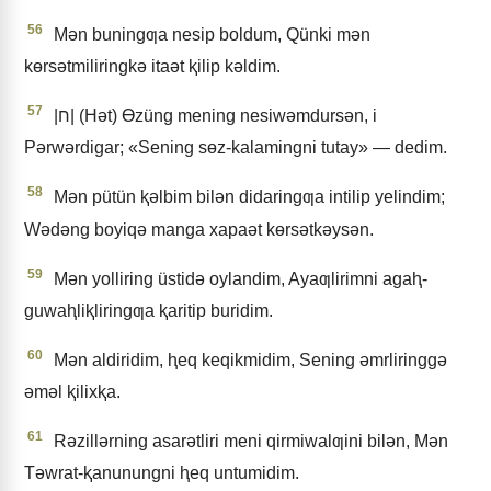
56
Mǝn buningƣa nesip boldum, Qünki mǝn
kɵrsǝtmiliringkǝ itaǝt ⱪilip kǝldim.
57
|ח| (Hǝt) Ɵzüng mening nesiwǝmdursǝn, i
Pǝrwǝrdigar; «Sening sɵz-kalamingni tutay» — dedim.
58
Mǝn pütün ⱪǝlbim bilǝn didaringƣa intilip yelindim;
Wǝdǝng boyiqǝ manga xapaǝt kɵrsǝtkǝysǝn.
59
Mǝn yolliring üstidǝ oylandim, Ayaƣlirimni agaⱨ-
guwaⱨliⱪliringƣa ⱪaritip buridim.
60
Mǝn aldiridim, ⱨeq keqikmidim, Sening ǝmrliringgǝ
ǝmǝl ⱪilixⱪa.
61
Rǝzillǝrning asarǝtliri meni qirmiwalƣini bilǝn, Mǝn
Tǝwrat-ⱪanunungni ⱨeq untumidim.