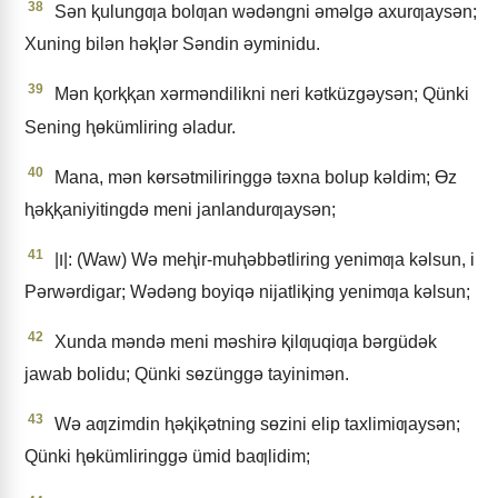
38
Sǝn ⱪulungƣa bolƣan wǝdǝngni ǝmǝlgǝ axurƣaysǝn;
Xuning bilǝn hǝⱪlǝr Sǝndin ǝyminidu.
39
Mǝn ⱪorⱪⱪan xǝrmǝndilikni neri kǝtküzgǝysǝn; Qünki
Sening ⱨɵkümliring ǝladur.
40
Mana, mǝn kɵrsǝtmiliringgǝ tǝxna bolup kǝldim; Ɵz
ⱨǝⱪⱪaniyitingdǝ meni janlandurƣaysǝn;
41
|ו|: (Waw) Wǝ meⱨir-muⱨǝbbǝtliring yenimƣa kǝlsun, i
Pǝrwǝrdigar; Wǝdǝng boyiqǝ nijatliⱪing yenimƣa kǝlsun;
42
Xunda mǝndǝ meni mǝshirǝ ⱪilƣuqiƣa bǝrgüdǝk
jawab bolidu; Qünki sɵzünggǝ tayinimǝn.
43
Wǝ aƣzimdin ⱨǝⱪiⱪǝtning sɵzini elip taxlimiƣaysǝn;
Qünki ⱨɵkümliringgǝ ümid baƣlidim;