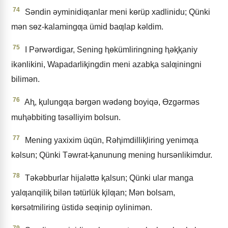
74
Sǝndin ǝyminidiƣanlar meni kɵrüp xadlinidu; Qünki
mǝn sɵz-kalamingƣa ümid baƣlap kǝldim.
75
I Pǝrwǝrdigar, Sening ⱨɵkümliringning ⱨǝⱪⱪaniy
ikǝnlikini, Wapadarliⱪingdin meni azabⱪa salƣiningni
bilimǝn.
76
Aⱨ, ⱪulungƣa bǝrgǝn wǝdǝng boyiqǝ, Ɵzgǝrmǝs
muⱨǝbbiting tǝsǝlliyim bolsun.
77
Mening yaxixim üqün, Rǝⱨimdilliⱪliring yenimƣa
kǝlsun; Qünki Tǝwrat-ⱪanunung mening hursǝnlikimdur.
78
Tǝkǝbburlar hijalǝttǝ ⱪalsun; Qünki ular manga
yalƣanqiliⱪ bilǝn tǝtürlük ⱪilƣan; Mǝn bolsam,
kɵrsǝtmiliring üstidǝ seƣinip oylinimǝn.