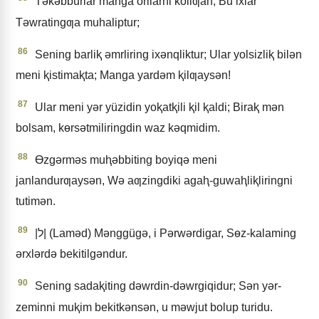
Tǝkǝbburlar manga orilarni koliƣan; Bu ixlar
Tǝwratingƣa muhaliptur;
86
Sening barliⱪ ǝmrliring ixǝnqliktur; Ular yolsizliⱪ bilǝn
meni ⱪistimaⱪta; Manga yardǝm ⱪilƣaysǝn!
87
Ular meni yǝr yüzidin yoⱪatⱪili ⱪil ⱪaldi; Biraⱪ mǝn
bolsam, kɵrsǝtmiliringdin waz kǝqmidim.
88
Ɵzgǝrmǝs muⱨǝbbiting boyiqǝ meni
janlandurƣaysǝn, Wǝ aƣzingdiki agaⱨ-guwaⱨliⱪliringni
tutimǝn.
89
|ל| (Lamǝd) Mǝnggügǝ, i Pǝrwǝrdigar, Sɵz-kalaming
ǝrxlǝrdǝ bekitilgǝndur.
90
Sening sadaⱪiting dǝwrdin-dǝwrgiqidur; Sǝn yǝr-
zeminni muⱪim bekitkǝnsǝn, u mǝwjut bolup turidu.