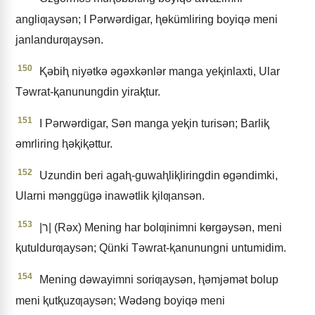
angliƣaysǝn; I Pǝrwǝrdigar, ⱨɵkümliring boyiqǝ meni
janlandurƣaysǝn.
150
Ⱪǝbiⱨ niyǝtkǝ ǝgǝxkǝnlǝr manga yeⱪinlaxti, Ular
Tǝwrat-ⱪanunungdin yiraⱪtur.
151
I Pǝrwǝrdigar, Sǝn manga yeⱪin turisǝn; Barliⱪ
ǝmrliring ⱨǝⱪiⱪǝttur.
152
Uzundin beri agaⱨ-guwaⱨliⱪliringdin ɵgǝndimki,
Ularni mǝnggügǝ inawǝtlik ⱪilƣansǝn.
153
|ר| (Rǝx) Mening har bolƣinimni kɵrgǝysǝn, meni
ⱪutuldurƣaysǝn; Qünki Tǝwrat-ⱪanunungni untumidim.
154
Mening dǝwayimni soriƣaysǝn, ⱨǝmjǝmǝt bolup
meni ⱪutⱪuzƣaysǝn; Wǝdǝng boyiqǝ meni