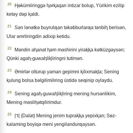
20
Ⱨɵkümliringgǝ ⱨǝrⱪaqan intizar bolup, Yürikim ezilip
ketǝy dǝp ⱪaldi.
21
Sǝn lǝnǝtkǝ buyrulƣan tǝkǝbburlarƣa tǝnbiⱨ berisǝn,
Ular ǝmrliringdin adixip ketidu.
22
Mǝndin aⱨanǝt ⱨǝm mǝshirini yiraⱪⱪa kǝtküzgǝysǝn;
Qünki agaⱨ-guwaⱨliⱪliringni tutimǝn.
23
Əmirlǝr olturup yaman gepimni ⱪilixmaⱪta; Sening
ⱪulung bolsa bǝlgilimiliring üstidǝ seƣinip oylaydu.
24
Sening agaⱨ-guwaⱨliⱪliring mening hursǝnlikim,
Mening mǝsliⱨǝtqilirimdur.
25
|ד| (Dalǝt) Mening jenim tupraⱪⱪa yepixⱪan; Sɵz-
kalaming boyiqǝ meni yengilandurƣaysǝn.