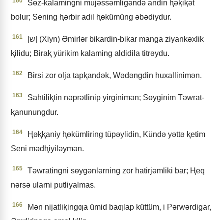
160
Sɵz-kalamingni mujǝssǝmligǝndǝ andin ⱨǝⱪiⱪǝt
bolur; Sening ⱨǝrbir adil ⱨɵkümüng ǝbǝdiydur.
161
|ש| (Xiyn) Əmirlǝr bikardin-bikar manga ziyankǝxlik
ⱪilidu; Biraⱪ yürikim kalaming aldidila titrǝydu.
162
Birsi zor olja tapⱪandǝk, Wǝdǝngdin huxallinimǝn.
163
Sahtiliⱪtin nǝprǝtlinip yirginimǝn; Sɵyginim Tǝwrat-
ⱪanunungdur.
164
Ⱨǝⱪⱪaniy ⱨɵkümliring tüpǝylidin, Kündǝ yǝttǝ ⱪetim
Seni mǝdⱨiyilǝymǝn.
165
Tǝwratingni sɵygǝnlǝrning zor hatirjǝmliki bar; Ⱨeq
nǝrsǝ ularni putliyalmas.
166
Mǝn nijatliⱪingƣa ümid baƣlap küttüm, i Pǝrwǝrdigar,