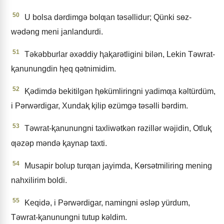
50
U bolsa dǝrdimgǝ bolƣan tǝsǝllidur; Qünki sɵz-
wǝdǝng meni janlandurdi.
51
Tǝkǝbburlar ǝxǝddiy ⱨaⱪarǝtligini bilǝn, Lekin Tǝwrat-
ⱪanunungdin ⱨeq qǝtnimidim.
52
Ⱪǝdimdǝ bekitilgǝn ⱨɵkümliringni yadimƣa kǝltürdüm,
i Pǝrwǝrdigar, Xundaⱪ ⱪilip ɵzümgǝ tǝsǝlli bǝrdim.
53
Tǝwrat-ⱪanunungni taxliwǝtkǝn rǝzillǝr wǝjidin, Otluⱪ
ƣǝzǝp mǝndǝ ⱪaynap taxti.
54
Musapir bolup turƣan jayimda, Kɵrsǝtmiliring mening
nahxilirim boldi.
55
Keqidǝ, i Pǝrwǝrdigar, namingni ǝslǝp yürdum,
Tǝwrat-ⱪanunungni tutup kǝldim.