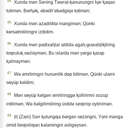
44
Xunda mǝn Sening Tǝwrat-ⱪanunungni ⱨǝr ⱪaqan
tutimǝn, Bǝrⱨǝⱪ, ǝbǝdil’ǝbǝdgiqǝ tutimǝn;
45
Xunda mǝn azadiliktǝ mangimǝn; Qünki
kɵrsǝtmiliringni izdidim.
46
Xunda mǝn padixaⱨlar aldida agaⱨ-guwaⱨliⱪliring
toƣruluⱪ sɵzlǝymǝn, Bu ixlarda mǝn yǝrgǝ ⱪarap
ⱪalmaymǝn.
47
Wǝ ǝmrliringni hursǝnlik dǝp bilimǝn, Qünki ularni
sɵyüp kǝldim;
48
Mǝn sɵyüp kǝlgǝn ǝmrliringgǝ ⱪollirimni sozup
intilimǝn, Wǝ bǝlgilimiliring üstidǝ seƣinip oylinimǝn.
49
|ז| (Zain) Sǝn ⱪulungƣa bǝrgǝn sɵzüngni, Yǝni manga
ümid beƣixliƣan kalamingni ǝsligǝysǝn.