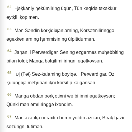
62
Ⱨǝⱪⱪaniy ⱨɵkümliring üqün, Tün keqidǝ tǝxǝkkür
eytⱪili ⱪopimǝn.
63
Mǝn Sǝndin ⱪorⱪidiƣanlarning, Kɵrsǝtmiliringgǝ
ǝgǝxkǝnlǝrning ⱨǝmmisining ülpitidurmǝn.
64
Jaⱨan, i Pǝrwǝrdigar, Sening ɵzgǝrmǝs muⱨǝbbiting
bilǝn toldi; Manga bǝlgilimiliringni ɵgǝtkǝysǝn.
65
|ט| (Tǝt) Sɵz-kalaming boyiqǝ, i Pǝrwǝrdigar, Ɵz
ⱪulungƣa meⱨribanliⱪni kɵrsitip kǝlgǝnsǝn.
66
Manga obdan pǝrⱪ etixni wǝ bilimni ɵgǝtkǝysǝn;
Qünki mǝn ǝmrliringgǝ ixǝndim.
67
Mǝn azabⱪa uqraxtin burun yoldin azƣan, Biraⱪ ⱨazir
sɵzüngni tutimǝn.