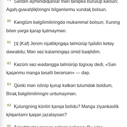
79
Sǝndin ǝyminidiƣanlar mǝn tǝrǝpkǝ burulup kǝlsun;
Agaⱨ-guwaⱨliⱪliringni bilgǝnlǝrmu xundaⱪ bolsun.
80
Kɵnglüm bǝlgilimiliringdǝ mukǝmmǝl bolsun; Xuning
bilǝn yǝrgǝ ⱪarap ⱪalmaymǝn.
81
|כ| (Kaf) Jenim nijatliⱪingƣa tǝlmürüp ⱨalidin ketǝy
dǝwatidu; Mǝn sɵz-kalamingƣa ümid baƣlidim.
82
Kɵzüm sɵz-wǝdǝnggǝ tǝlmürüp tügixǝy dedi, «Sǝn
ⱪaqanmu manga tǝsǝlli berǝrsǝn» — dǝp.
83
Qünki mǝn islinip ⱪurup kǝtkǝn tulumdǝk boldum,
Biraⱪ bǝlgilimiliringni untumaymǝn.
84
Ⱪulungning künliri ⱪanqǝ bolidu? Manga ziyankǝxlik
ⱪilƣanlarni ⱪaqan jazalaysǝn?
85