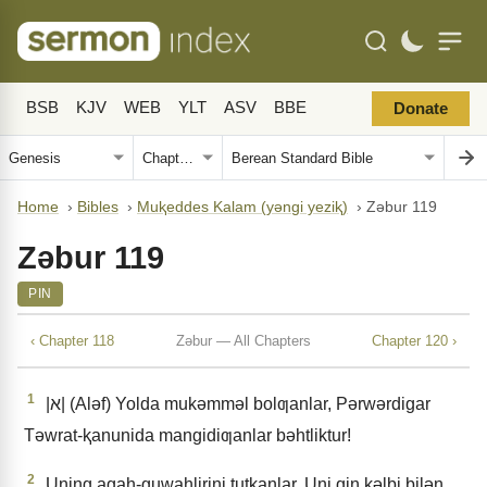
BSB
KJV
WEB
YLT
ASV
BBE
Donate
Home
›
Bibles
›
Muⱪeddes Kalam (yǝngi yeziⱪ)
›
Zǝbur 119
Zǝbur 119
PIN
‹ Chapter 118
Zǝbur — All Chapters
Chapter 120 ›
1
|א| (Alǝf) Yolda mukǝmmǝl bolƣanlar, Pǝrwǝrdigar
Tǝwrat-ⱪanunida mangidiƣanlar bǝhtliktur!
2
Uning agaⱨ-guwaⱨlirini tutⱪanlar, Uni qin ⱪǝlbi bilǝn