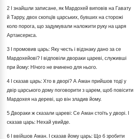
2
І знайшли записане, як Мардохей виповів на Гавату
й Тарру, двох скопцїв царських, бувших на сторожі
коло порога, що задумували наложити руку на царя
Артаксеркса.
3
І промовив царь: Яку честь і відзнаку дано за се
Мардохейові? І відповіли двораки цареві, служивші
при йому: Нїчого не вчинено для нього.
4
І сказав царь: Хто в дворі? А Аман прийшов тодї у
двір царського дому поговорити з царем, щоб повісити
Мардохея на дереві, що він зладив йому.
5
Двораки ж сказали цареві: Се Аман стоїть у дворі. І
сказав царь: Нехай увийде.
6
І ввійшов Аман. І сказав йому царь: Що б зробити