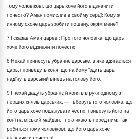
тому чоловікові, що царь хоче його відзначити
почестю? Аман помислив в свойму серцї: Кому ж
инчому схоче царь зробити пошану, окрім мене?
7
І сказав Аман цареві: Про того чоловіка, що царь
хоче його відзначити почестю,
8
Нехай принесуть убраннє царське, в яке вдягається
царь, і приведуть коня, що на йому їздить царь,
надїнуть царський вінець на голову його,
9
І нехай дадуть убраннє й коня в в руки одному з
перших князїв царських, — і вберуть того чоловіка, що
його царь хоче пошанувати честю, і вивезуть його на
конї на міський майдан, і покликають перед ним: Так
робиться тому чоловікові, що його царь хоче
відзначити почестю!