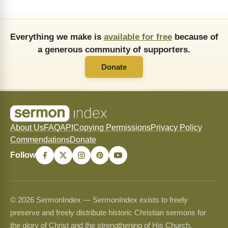
Everything we make is
available for free
because of
a generous community of supporters.
Donate
About Us
FAQ
API
Copying Permissions
Privacy Policy
Commendations
Donate
Follow
© 2026 SermonIndex — SermonIndex exists to freely
preserve and freely distribute historic Christian sermons for
the glory of Christ and the strengthening of His Church.