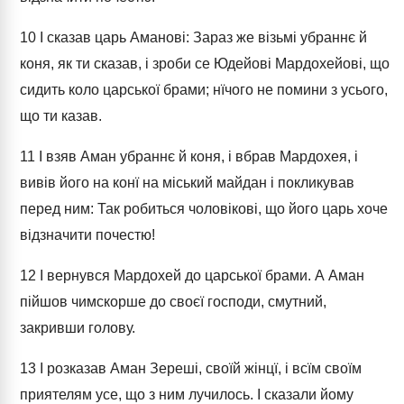
10
І сказав царь Аманові: Зараз же візьмі убраннє й
коня, як ти сказав, і зроби се Юдейові Мардохейові, що
сидить коло царської брами; нїчого не помини з усього,
що ти казав.
11
І взяв Аман убраннє й коня, і вбрав Мардохея, і
вивів його на конї на міський майдан і покликував
перед ним: Так робиться чоловікові, що його царь хоче
відзначити почестю!
12
І вернувся Мардохей до царської брами. А Аман
пійшов чимскорше до своєї господи, смутний,
закривши голову.
13
І розказав Аман Зереші, своїй жінцї, і всїм своїм
приятелям усе, що з ним лучилось. І сказали йому