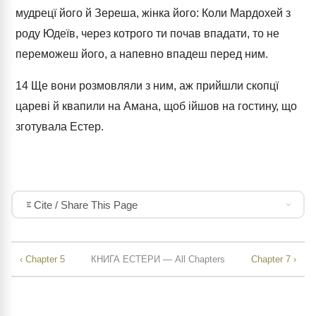
мудрецї його й Зереша, жінка його: Коли Мардохей з
роду Юдеїв, через котрого ти почав впадати, то не
переможеш його, а напевно впадеш перед ним.
14
Ще вони розмовляли з ним, аж прийшли скопцї
цареві й квапили на Амана, щоб ійшов на гостину, що
зготувала Естер.
Cite / Share This Page
‹ Chapter 5
КНИГА ЕСТЕРИ — All Chapters
Chapter 7 ›