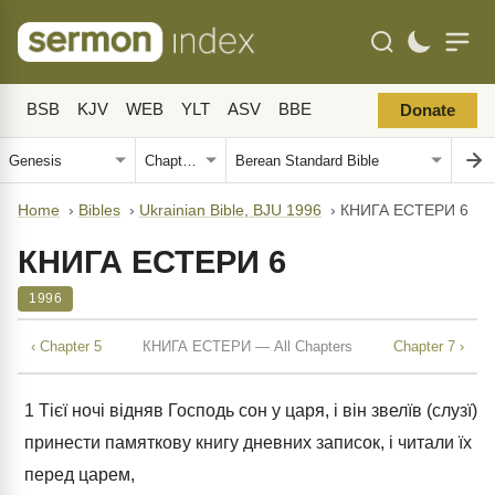
BSB
KJV
WEB
YLT
ASV
BBE
Donate
Home
›
Bibles
›
Ukrainian Bible, BJU 1996
›
КНИГА ЕСТЕРИ 6
КНИГА ЕСТЕРИ 6
1996
‹ Chapter 5
КНИГА ЕСТЕРИ — All Chapters
Chapter 7 ›
1
Тієї ночі відняв Господь сон у царя, і він звелїв (слузї)
принести памяткову книгу дневних записок, і читали їх
перед царем,