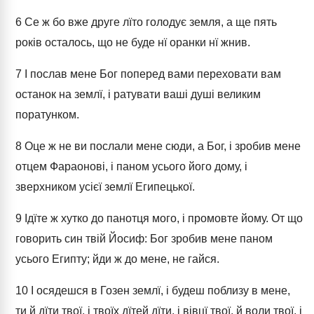
6
Се ж бо вже друге лїто голодує земля, а ще пять
років осталось, що не буде нї оранки нї жнив.
7
І послав мене Бог поперед вами переховати вам
останок на землї, і ратувати ваші душі великим
поратунком.
8
Оце ж не ви послали мене сюди, а Бог, і зробив мене
отцем Фараонові, і паном усього його дому, і
зверхником усієї землї Египецької.
9
Ідїте ж хутко до панотця мого, і промовте йому. От що
говорить син твій Йосиф: Бог зробив мене паном
усього Египту; йди ж до мене, не гайся.
10
І осядешся в Гозен землї, і будеш поблизу в мене,
ти й дїти твої, і твоїх дїтей дїти, і вівцї твої, й воли твої, і