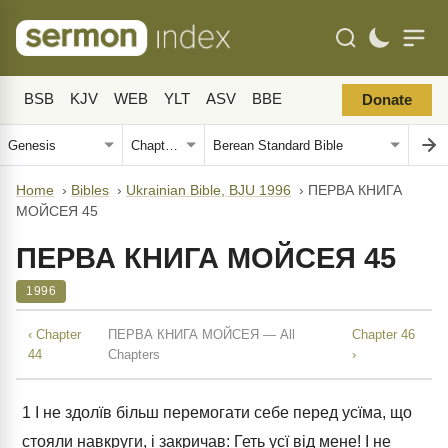
BSB
KJV
WEB
YLT
ASV
BBE
Donate
Home
›
Bibles
›
Ukrainian Bible, BJU 1996
›
ПЕРВА КНИГА
МОЙСЕЯ 45
ПЕРВА КНИГА МОЙСЕЯ 45
1996
‹ Chapter
ПЕРВА КНИГА МОЙСЕЯ — All
Chapter 46
44
Chapters
›
1
І не здолїв більш перемогати себе перед усїма, що
стояли навкруги, і закричав: Геть усї від мене! І не