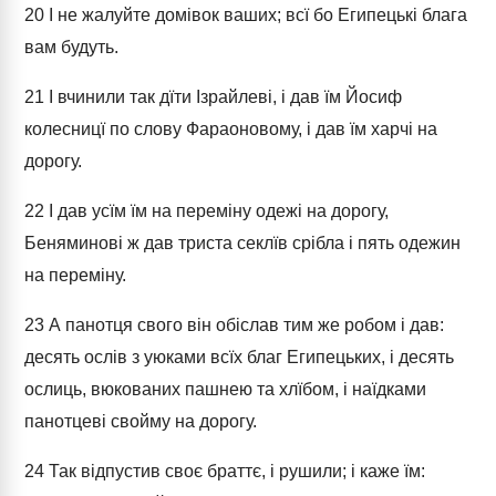
20
І не жалуйте домівок ваших; всї бо Египецькі блага
вам будуть.
21
І вчинили так дїти Ізрайлеві, і дав їм Йосиф
колесницї по слову Фараоновому, і дав їм харчі на
дорогу.
22
І дав усїм їм на переміну одежі на дорогу,
Беняминові ж дав триста секлїв срібла і пять одежин
на переміну.
23
А панотця свого він обіслав тим же робом і дав:
десять ослів з уюками всїх благ Египецьких, і десять
ослиць, вюкованих пашнею та хлїбом, і наїдками
панотцеві свойму на дорогу.
24
Так відпустив своє браттє, і рушили; і каже їм: