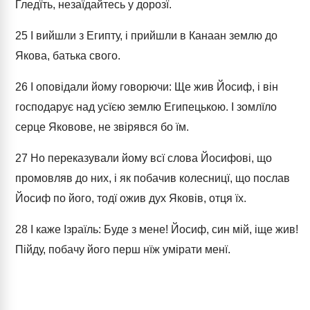
Гледїть, незаїдайтесь у дорозї.
25
І вийшли з Египту, і прийшли в Канаан землю до
Якова, батька свого.
26
І оповідали йому говорючи: Ще жив Йосиф, і він
господарує над усїєю землю Египецькою. І зомлїло
серце Яковове, не звірявся бо їм.
27
Но переказували йому всї слова Йосифові, що
промовляв до них, і як побачив колесницї, що послав
Йосиф по його, тодї ожив дух Яковів, отця їх.
28
І каже Ізраїль: Буде з мене! Йосиф, син мій, іще жив!
Пійду, побачу його перш нїж умірати менї.