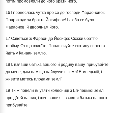
потім промовляли до його брати його.
16
І пронеслась чутка про се до господи Фараонової:
Поприходили браттє Йосифове! І любо се було
Фараонові й дворянам його.
17
Озветься ж Фараон до Йосифа: Скажи браттю
твойму. От що вчинїте: Понавючуйте скотину свою та
йдїть у Канаан землю,
18
І, взявши батька вашого й родину вашу, прибувайте
до мене; дам вам що найлучче в землї Египецькій, і
живити метесь плодами землї.
19
Ти ж повели їм узяти колесницї з Египецької землї
про дїтей ваших, і жен ваших, і взявши батька вашого
прибувайте;