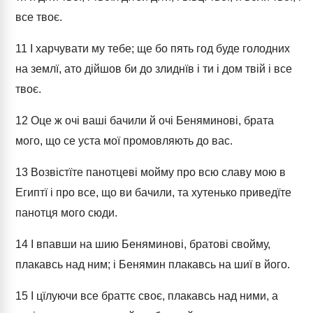
все твоє.
11
І харчувати му тебе; ще бо пять год буде голодних
на землї, ато дійшов би до злиднїв і ти і дом твій і все
твоє.
12
Оце ж очі ваші бачили й очі Беняминові, брата
мого, що се уста мої промовляють до вас.
13
Возвістїте панотцеві мойму про всю славу мою в
Египтї і про все, що ви бачили, та хутенько приведїте
панотця мого сюди.
14
І впавши на шию Беняминові, братові свойму,
плакавсь над ним; і Бенямин плакавсь на шиї в його.
15
І цїлуючи все браттє своє, плакавсь над ними, а