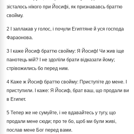
зісталось нїкого при Йосифі, як признававсь браттю
свойму.
2
І заплакав у голос, і почули Египтяне й уся господа
Фараонова.
3
І каже Йосиф браттю свойму: Я Йосиф! Чи жив іще
панотець мій? І не здолїли брати відказати йому;
стрівожились бо перед ним.
4
Каже ж Йосиф браттю свойму: Приступіте до мене. І
приступили. І каже: Я Йосиф, брат ваш, що продали ви
в Египет.
5
Тепер же не сумуйте, і не вдавайтесь у тугу, що
продали мене сюди; про те бо, щоб ми були живі,
послав мене Бог перед вами.