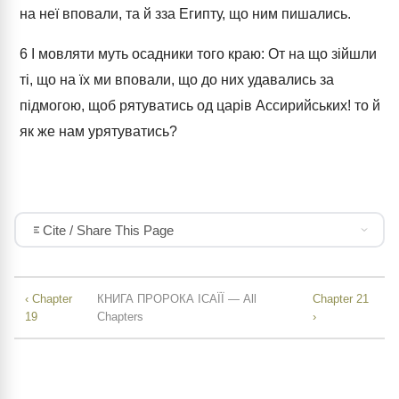
на неї вповали, та й зза Египту, що ним пишались.
6
І мовляти муть осадники того краю: От на що зійшли
ті, що на їх ми вповали, що до них удавались за
підмогою, щоб рятуватись од царів Ассирийських! то й
як же нам урятуватись?
Cite / Share This Page
‹ Chapter
КНИГА ПРОРОКА ІСАЇЇ — All
Chapter 21
19
Chapters
›