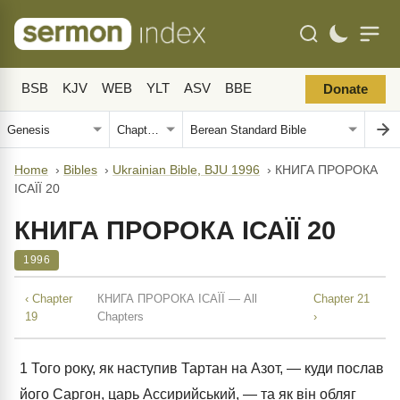
BSB
KJV
WEB
YLT
ASV
BBE
Donate
Home
›
Bibles
›
Ukrainian Bible, BJU 1996
›
КНИГА ПРОРОКА
ІСАЇЇ 20
КНИГА ПРОРОКА ІСАЇЇ 20
1996
‹ Chapter
КНИГА ПРОРОКА ІСАЇЇ — All
Chapter 21
19
Chapters
›
1
Того року, як наступив Тартан на Азот, — куди послав
його Саргон, царь Ассирийський, — та як він обляг