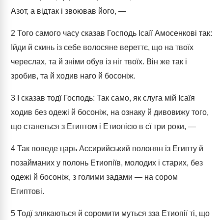
Азот, а відтак і звоював його, —
2
Того самого часу сказав Господь Ісаїї Амосенкові так:
Ійди й скинь із себе волосяне вереттє, що на твоїх
череслах, та й зніми обув із ніг твоїх. Він же так і
зробив, та й ходив наго й босоніж.
3
І сказав тодї Господь: Так само, як слуга мій Ісаїя
ходив без одежі й босоніж, на ознаку й дивовижу того,
що станеться з Египтом і Етиопією в сї три роки, —
4
Так поведе царь Ассирийський полонян із Египту й
позайманих у полонь Етиопіїв, молодих і старих, без
одежі й босоніж, з голими задами — на сором
Египтові.
5
Тодї злякаються й соромити муться зза Етиопії ті, що