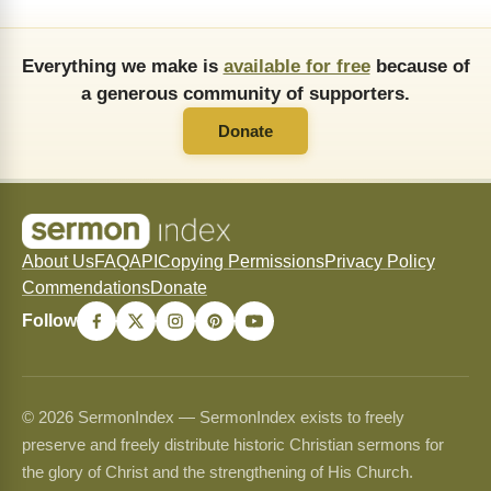
Everything we make is
available for free
because of
a generous community of supporters.
Donate
About Us
FAQ
API
Copying Permissions
Privacy Policy
Commendations
Donate
Follow
© 2026 SermonIndex — SermonIndex exists to freely
preserve and freely distribute historic Christian sermons for
the glory of Christ and the strengthening of His Church.