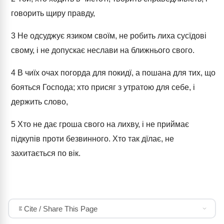
говорить щиру правду,
3
Не одсуджує язиком своїм, не робить лиха сусїдові
свому, і не допускає неслави на ближнього свого.
4
В чиїх очах погорда для покидї, а пошана для тих, що
бояться Господа; хто присяг з утратою для себе, і
держить слово,
5
Хто не дає гроша свого на лихву, і не приймає
підкупів проти безвинного. Хто так дїлає, не
захитається по вік.
Cite / Share This Page