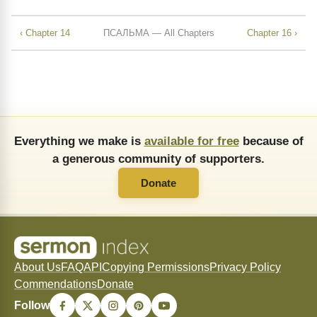
‹ Chapter 14
ПСАЛЬМА — All Chapters
Chapter 16 ›
Everything we make is
available for free
because of
a generous community of supporters.
Donate
About Us
FAQ
API
Copying Permissions
Privacy Policy
Commendations
Donate
Follow