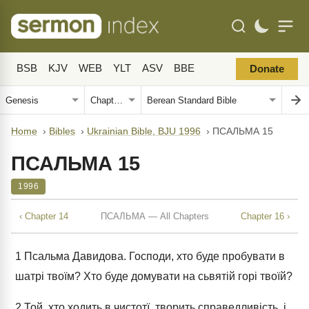
BSB
KJV
WEB
YLT
ASV
BBE
Donate
Home
›
Bibles
›
Ukrainian Bible, BJU 1996
›
ПСАЛЬМА 15
ПСАЛЬМА 15
1996
‹ Chapter 14
ПСАЛЬМА — All Chapters
Chapter 16 ›
1
Псальма Давидова. Господи, хто буде пробувати в
шатрі твоїм? Хто буде домувати на сьвятій горі твоїй?
2
Той, хто ходить в чистотї, творить справедливість, і