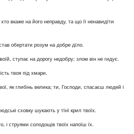
хто вкаже на його неправду, та що її ненавидїти
естав обертати розум на добре дїло.
оїй, ступає на дорогу недобру; злом він не гидує.
ість твоя під хмари.
вої, як глибінь велика; ти, Господи, спасаєш людей і
людські сховку шукають у тїнї крил твоїх.
, і струями солодощів твоїх напоїш їх.