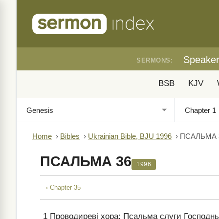
Speake
SERMONS:
BSB
KJV
Home
›
Bibles
›
Ukrainian Bible, BJU 1996
›
ПСАЛЬМА 
ПСАЛЬМА 36
1996
‹ Chapter 35
1
Проводиреві хора: Псальма слуги Господньо