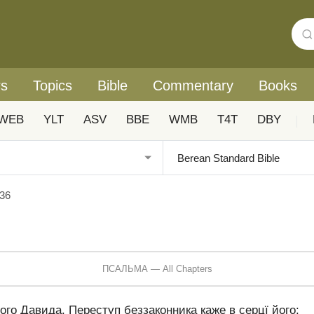
rs
Topics
Bible
Commentary
Books
WEB
YLT
ASV
BBE
WMB
T4T
DBY
|
36
ПСАЛЬМА — All Chapters
го Давида. Переступ беззаконника каже в серцї його: