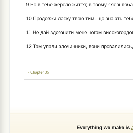
9
Бо в тебе жерело життя; в твому сяєві поба
10
Продовжи ласку твою тим, що знають тебе
11
Не дай здогонити мене ногам високогордог
12
Там упали злочинники, вони провалились, 
‹ Chapter 35
Everything we make is