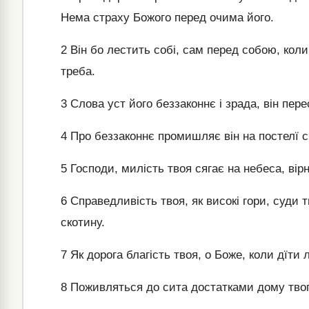
Нема страху Божого перед очима його.
2
Він бо лестить собі, сам перед собою, коли 
треба.
3
Слова уст його беззаконнє і зрада, він пер
4
Про беззаконнє промишляє він на постелї св
5
Господи, милість твоя сягає на небеса, вірн
6
Справедливість твоя, як високі гори, суди т
скотину.
7
Як дорога благість твоя, о Боже, коли дїти 
8
Поживляться до сита достатками дому твого