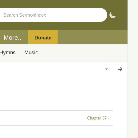
More..
Donate
Hymns
Music
Chapter 37 ›