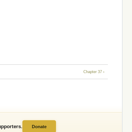
Chapter 37 ›
pporters.
Donate