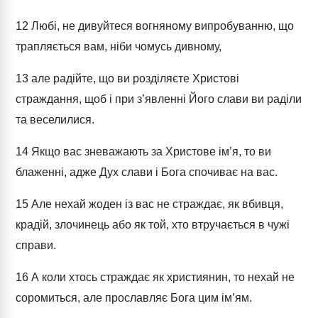
12
Любі, не дивуйтеся вогняному випробуванню, що
трапляється вам, ніби чомусь дивному,
13
але радійте, що ви розділяєте Христові
страждання, щоб і при з’явленні Його слави ви раділи
та веселилися.
14
Якщо вас зневажають за Христове ім’я, то ви
блаженні, адже Дух слави і Бога спочиває на вас.
15
Але нехай жоден із вас не страждає, як вбивця,
крадій, злочинець або як той, хто втручається в чужі
справи.
16
А коли хтось страждає як християнин, то нехай не
соромиться, але прославляє Бога цим ім’ям.