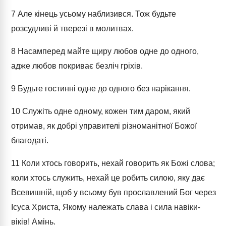
7
Але кінець усьому наблизився. Тож будьте
розсудливі й тверезі в молитвах.
8
Насамперед майте щиру любов одне до одного,
адже любов покриває безліч гріхів.
9
Будьте гостинні одне до одного без нарікання.
10
Служіть одне одному, кожен тим даром, який
отримав, як добрі управителі різноманітної Божої
благодаті.
11
Коли хтось говорить, нехай говорить як Божі слова;
коли хтось служить, нехай це робить силою, яку дає
Всевишній, щоб у всьому був прославлений Бог через
Ісуса Христа, Якому належать слава і сила навіки-
віків! Амінь.