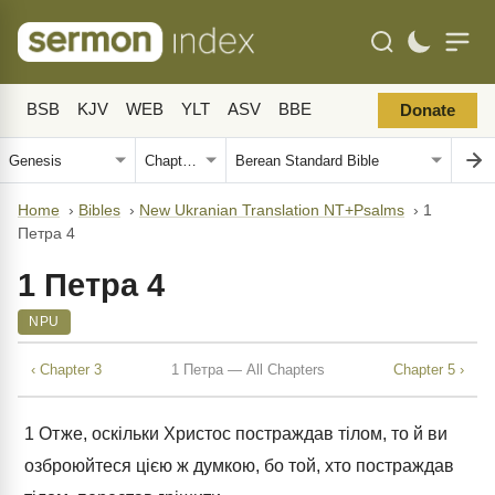
BSB
KJV
WEB
YLT
ASV
BBE
Donate
Home
›
Bibles
›
New Ukranian Translation NT+Psalms
›
1
Петра 4
1 Петра 4
NPU
‹ Chapter 3
1 Петра — All Chapters
Chapter 5 ›
1
Отже, оскільки Христос постраждав тілом, то й ви
озброюйтеся цією ж думкою, бо той, хто постраждав