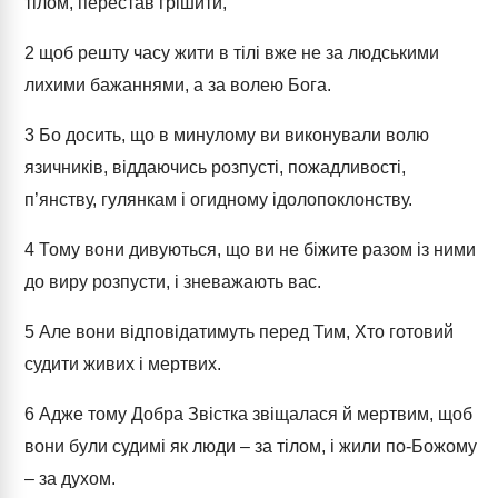
тілом, перестав грішити,
2
щоб решту часу жити в тілі вже не за людськими
лихими бажаннями, а за волею Бога.
3
Бо досить, що в минулому ви виконували волю
язичників, віддаючись розпусті, пожадливості,
п’янству, гулянкам і огидному ідолопоклонству.
4
Тому вони дивуються, що ви не біжите разом із ними
до виру розпусти, і зневажають вас.
5
Але вони відповідатимуть перед Тим, Хто готовий
судити живих і мертвих.
6
Адже тому Добра Звістка звіщалася й мертвим, щоб
вони були судимі як люди – за тілом, і жили по-Божому
– за духом.