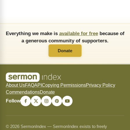
Everything we make is
available for free
because of
a generous community of supporters.
Donate
About Us
FAQ
API
Copying Permissions
Privacy Policy
Commendations
Donate
Follow
© 2026 SermonIndex — SermonIndex exists to freely