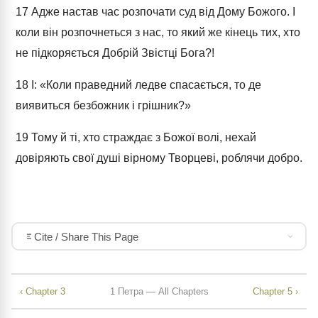
17
Адже настав час розпочати суд від Дому Божого. І
коли він розпочнеться з нас, то який же кінець тих, хто
не підкоряється Добрій Звістці Бога?!
18
І: «Коли праведний ледве спасається, то де
виявиться безбожник і грішник?»
19
Тому й ті, хто страждає з Божої волі, нехай
довіряють свої душі вірному Творцеві, роблячи добро.
Cite / Share This Page
‹ Chapter 3
1 Петра — All Chapters
Chapter 5 ›