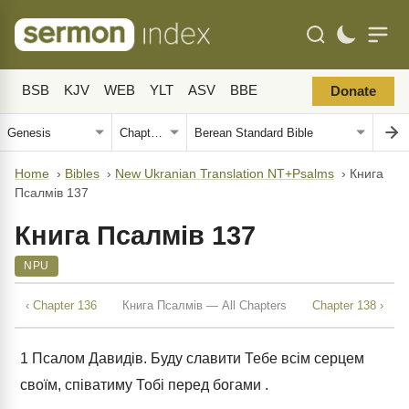
BSB
KJV
WEB
YLT
ASV
BBE
Donate
Home
›
Bibles
›
New Ukranian Translation NT+Psalms
›
Книга
Псалмів 137
Книга Псалмів 137
NPU
‹ Chapter 136
Книга Псалмів — All Chapters
Chapter 138 ›
1
Псалом Давидів. Буду славити Тебе всім серцем
своїм, співатиму Тобі перед богами .