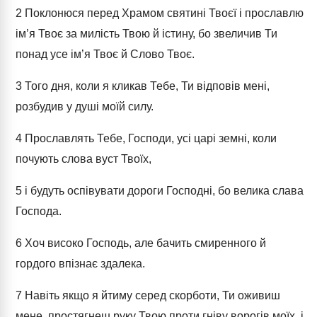
2
Поклонюся перед Храмом святині Твоєї і прославлю
ім’я Твоє за милість Твою й істину, бо звеличив Ти
понад усе ім’я Твоє й Слово Твоє.
3
Того дня, коли я кликав Тебе, Ти відповів мені,
розбудив у душі моїй силу.
4
Прославлять Тебе, Господи, усі царі земні, коли
почують слова вуст Твоїх,
5
і будуть оспівувати дороги Господні, бо велика слава
Господа.
6
Хоч високо Господь, але бачить смиренного й
гордого впізнає здалека.
7
Навіть якщо я йтиму серед скорботи, Ти оживиш
мене, простягнеш руку Твою проти гніву ворогів моїх, і