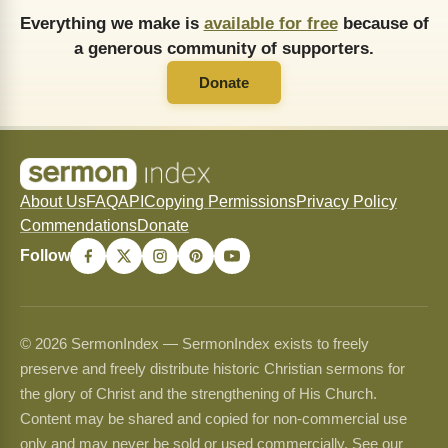
Everything we make is
available for free
because of
a generous community of supporters.
Donate
About Us
FAQ
API
Copying Permissions
Privacy Policy
Commendations
Donate
Follow
© 2026 SermonIndex — SermonIndex exists to freely
preserve and freely distribute historic Christian sermons for
the glory of Christ and the strengthening of His Church.
Content may be shared and copied for non-commercial use
only and may never be sold or used commercially. See our