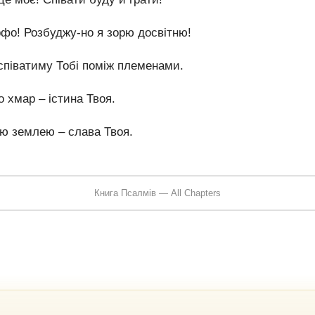
рфо! Розбуджу-но я зорю досвітню!
співатиму Тобі поміж племенами.
о хмар – істина Твоя.
єю землею – слава Твоя.
Книга Псалмів — All Chapters