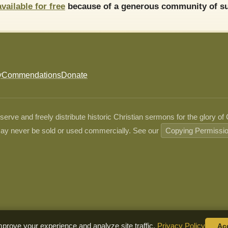
available for free
because of a generous community of su
y
Commendations
Donate
ve and freely distribute historic Christian sermons for the glory of
ay never be sold or used commercially. See our
Copying Permissi
prove your experience and analyze site traffic.
Privacy Policy
Ac