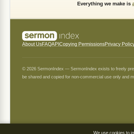
Everything we make is
About Us
FAQ
API
Copying Permissions
Privacy Polic
© 2026 SermonIndex — SermonIndex exists to freely preser
be shared and copied for non-commercial use only and m
We use cookies to im