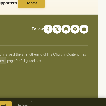
pporters.
Donate
Follow
 Christ and the strengthening of His Church. Content may
ons
page for full guidelines.
cept
Decline