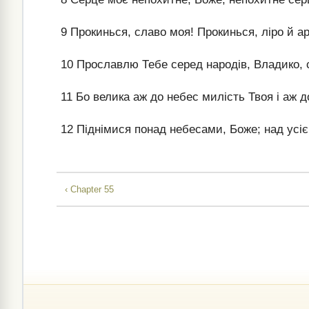
9
Прокинься, славо моя! Прокинься, ліро й а
10
Прославлю Тебе серед народів, Владико, 
11
Бо велика аж до небес милість Твоя і аж д
12
Піднімися понад небесами, Боже; над усі
‹ Chapter 55