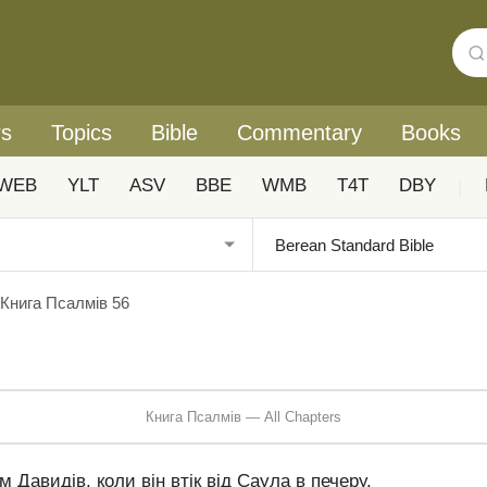
rs
Topics
Bible
Commentary
Books
WEB
YLT
ASV
BBE
WMB
T4T
DBY
|
Книга Псалмів 56
Книга Псалмів — All Chapters
 Давидів, коли він втік від Саула в печеру.