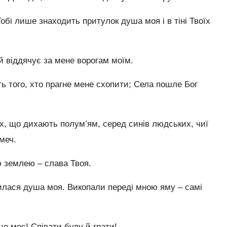
бі лише знаходить притулок душа моя і в тіні Твоїх
й віддячує за мене ворогам моїм.
ь того, хто прагне мене схопити; Села пошле Бог
х, що дихають полум’ям, серед синів людських, чиї
 меч.
ю землею – слава Твоя.
илася душа моя. Викопали переді мною яму – самі
е моє! Співати буду й грати!