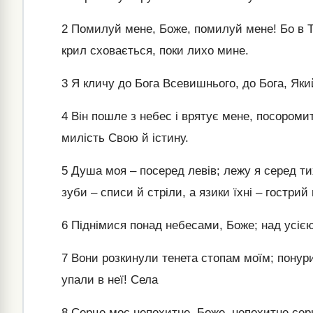
2
Помилуй мене, Боже, помилуй мене! Бо в То
крил сховається, поки лихо мине.
3
Я кличу до Бога Всевишнього, до Бога, Яки
4
Він пошле з небес і врятує мене, посоромит
милість Свою й істину.
5
Душа моя – посеред левів; лежу я серед ти
зуби – списи й стріли, а язики їхні – гострий
6
Піднімися понад небесами, Боже; над усіє
7
Вони розкинули тенета стопам моїм; понур
упали в неї! Села
8
Серце моє непохитне, Боже, непохитне серц