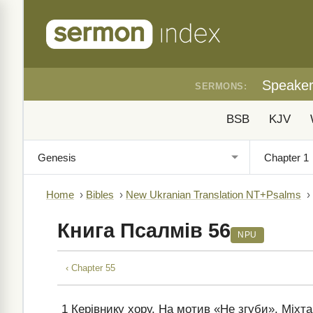
Speake
SERMONS:
BSB
KJV
Home
›
Bibles
›
New Ukranian Translation NT+Psalms
›
Книга Псалмів 56
NPU
‹ Chapter 55
1
Керівнику хору. На мотив «Не згуби». Міхтам