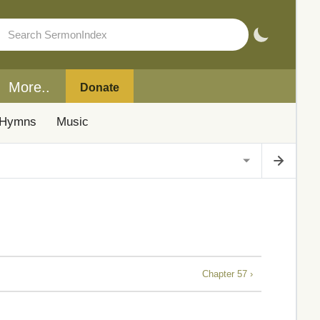
More..
Donate
Hymns
Music
Chapter 57 ›