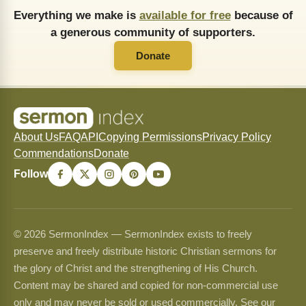
Everything we make is
available for free
because of
a generous community of supporters.
Donate
About Us
FAQ
API
Copying Permissions
Privacy Policy
Commendations
Donate
Follow
© 2026 SermonIndex — SermonIndex exists to freely
preserve and freely distribute historic Christian sermons for
the glory of Christ and the strengthening of His Church.
Content may be shared and copied for non-commercial use
only and may never be sold or used commercially. See our