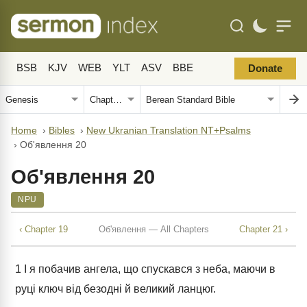
BSB
KJV
WEB
YLT
ASV
BBE
Donate
Home
›
Bibles
›
New Ukranian Translation NT+Psalms
›
Об'явлення 20
Об'явлення 20
NPU
‹ Chapter 19
Об'явлення — All Chapters
Chapter 21 ›
1
І я побачив ангела, що спускався з неба, маючи в
руці ключ від безодні й великий ланцюг.