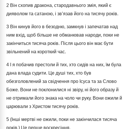
2
Він схопив дракона, стародавнього змія, який є
дияволом та сатаною, і зв’язав його на тисячу років.
3
Він кинув його в безодню, замкнув і запечатав над
ним вхід, щоб більше не обманював народи, поки не
закінчиться тисяча років. Після цього він має бути
звільнений на короткий час.
4
І я побачив престоли й тих, хто сидів на них, їм була
дана влада судити. Це душі тих, хто був
обезголовлений за свідчення про Ісуса та за Слово
Боже. Вони не поклонилися ні звіру, ні його образу й
не отримали його знака на чоло чи руку. Вони ожили й
царювали з Христом тисячу років.
5
(Інші мертві не ожили, поки не закінчилася тисяча
років.) Це перше воскресіння.