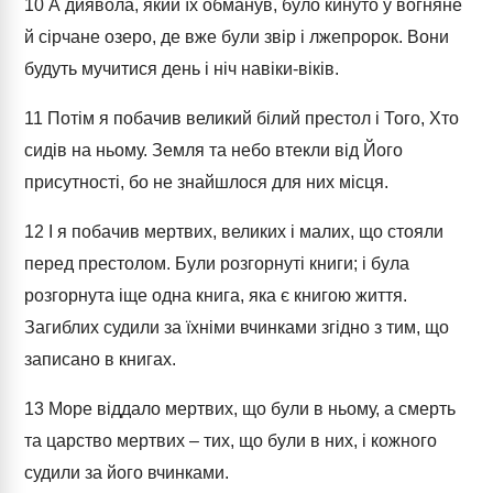
10
А диявола, який їх обманув, було кинуто у вогняне
й сірчане озеро, де вже були звір і лжепророк. Вони
будуть мучитися день і ніч навіки-віків.
11
Потім я побачив великий білий престол і Того, Хто
сидів на ньому. Земля та небо втекли від Його
присутності, бо не знайшлося для них місця.
12
І я побачив мертвих, великих і малих, що стояли
перед престолом. Були розгорнуті книги; і була
розгорнута іще одна книга, яка є книгою життя.
Загиблих судили за їхніми вчинками згідно з тим, що
записано в книгах.
13
Море віддало мертвих, що були в ньому, а смерть
та царство мертвих – тих, що були в них, і кожного
судили за його вчинками.