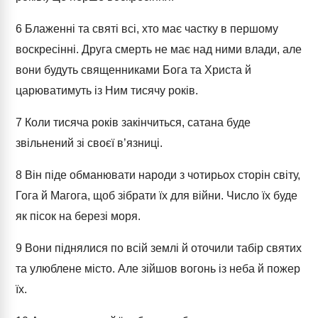
6
Блаженні та святі всі, хто має частку в першому
воскресінні. Друга смерть не має над ними влади, але
вони будуть священниками Бога та Христа й
царюватимуть із Ним тисячу років.
7
Коли тисяча років закінчиться, сатана буде
звільнений зі своєї в’язниці.
8
Він піде обманювати народи з чотирьох сторін світу,
Гога й Магога, щоб зібрати їх для війни. Число їх буде
як пісок на березі моря.
9
Вони піднялися по всій землі й оточили табір святих
та улюблене місто. Але зійшов вогонь із неба й пожер
їх.