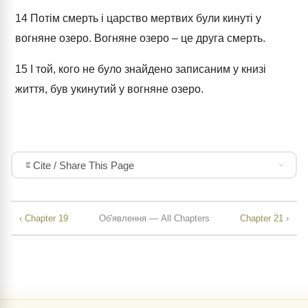
14
Потім смерть і царство мертвих були кинуті у
вогняне озеро. Вогняне озеро – це друга смерть.
15
І той, кого не було знайдено записаним у книзі
життя, був укинутий у вогняне озеро.
Cite / Share This Page
‹ Chapter 19
Об'явлення — All Chapters
Chapter 21 ›