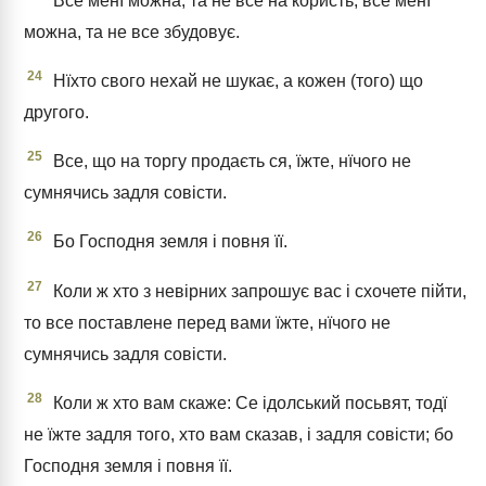
Все менї можна, та не все на користь; все менї
можна, та не все збудовує.
24
Нїхто свого нехай не шукає, а кожен (того) що
другого.
25
Все, що на торгу продаєть ся, їжте, нїчого не
сумнячись задля совісти.
26
Бо Господня земля і повня її.
27
Коли ж хто з невірних запрошує вас і схочете пійти,
то все поставлене перед вами їжте, нїчого не
сумнячись задля совісти.
28
Коли ж хто вам скаже: Се ідолський посьвят, тодї
не їжте задля того, хто вам сказав, і задля совісти; бо
Господня земля і повня її.