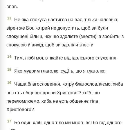
впав.
13
Не яка спокуса настигла на вас, тільки чоловіча;
вірен же Бог, котрий не допустить, щоб ви були
спокушені більш, нїж що здолїєте (знести); а зробить із
спокусою й вихід, щоб ви здолїли знести.
14
Тим, любі мої, втїкайте від ідолського служення.
15
Яко мудрим глаголю; судїть, що я глаголю:
16
Чаша благословення, котру благословляємо, хиба
не єсть общеннє крови Христової? хлїб, що
переломлюємо, хиба не єсть общеннє тїла
Христового?
17
Бо один хлїб, одно тїло ми многі; всї бо від одного