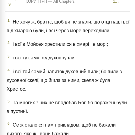
КОРИНТЯН — All Chapters
11 ›
9
1
Не хочу ж, браттє, щоб ви не знали, що отцї наші всї
під хмарою були, і всї через море переходили;
2
і всї в Мойсея хрестили ся в хмарі і в морі;
3
і всї ту саму їжу духовну їли;
4
і всї той самий напиток духовний пили; бо пили з
духовної скелї, що йшла за ними, скеля ж була
Христос.
5
Та многих з них не вподобав Бог, бо поражені були
в пустинї.
6
Се ж стало ся нам прикладом, щоб не бажали
лихого, яко ж і вони бажали.