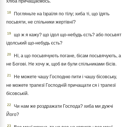
хлїба причащаємось.
18
Погляньте на Ізраїля по тїлу; хиба ті, що їдять
посьвяти, не спільники жертівнї?
19
що ж я кажу? що ідол що-небудь єсть? або посьвят
ідолський що-небудь єсть?
20
Нї, а що посьвячують погане, бісам посьвячують, а
не Богові. Не хочу ж, щоб ви були спільниками бісів.
21
Не можете чашу Господню пити і чашу бісовську,
не можете трапезї Господнїй причащати ся і трапезї
бісовській.
22
Чи нам же роздражати Господа? хиба ми дужчі
Його?
23