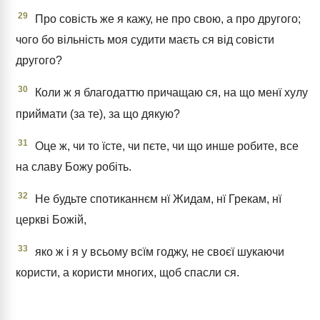
29
Про совість же я кажу, не про свою, а про другого;
чого бо вільність моя судити маєть ся від совісти
другого?
30
Коли ж я благодаттю причащаю ся, на що менї хулу
приймати (за те), за що дякую?
31
Оце ж, чи то їсте, чи пєте, чи що инше робите, все
на славу Божу робіть.
32
Не будьте спотиканнєм нї Жидам, нї Грекам, нї
церкві Божій,
33
яко ж і я у всьому всїм годжу, не своєї шукаючи
користи, а користи многих, щоб спасли ся.