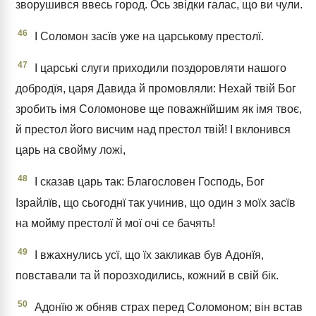
зворушився ввесь город. Ось звідки галас, що ви чули.
46
І Соломон засїв уже на царському престолї.
47
І царські слуги приходили поздоровляти нашого
добродїя, царя Давида й промовляли: Нехай твій Бог
зробить імя Соломонове ще поважнїйшим як імя твоє,
й престол його висчим над престол твій! І вклонився
царь на свойму ложі,
48
І сказав царь так: Благословен Господь, Бог
Ізрайлїв, що сьогоднї так учинив, що один з моїх засїв
на мойму престолї й мої очі се бачять!
49
І вжахнулись усї, що їх закликав був Адонїя,
повставали та й порозходились, кожний в свій бік.
50
Адонїю ж обняв страх перед Соломоном; він встав