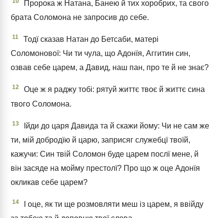
10
Пророка ж Натана, Банею й тих хоробрих, та свого
брата Соломона не запросив до себе.
11
Тодї сказав Натан до Бетсаби, матері
Соломонової: Чи ти чула, що Адонїя, Аггитин син,
озвав себе царем, а Давид, наш пан, про те й не знає?
12
Оце ж я раджу тобі: рятуй життє твоє й життє сина
твого Соломона.
13
Ійди до царя Давида та й скажи йому: Чи не сам же
ти, мій добродїю й царю, заприсяг служебцї твоїй,
кажучи: Син твій Соломон буде царем послї мене, й
він засяде на мойму престолї? Про що ж оце Адонїя
окликав себе царем?
14
І оце, як ти ще розмовляти меш із царем, я ввійду