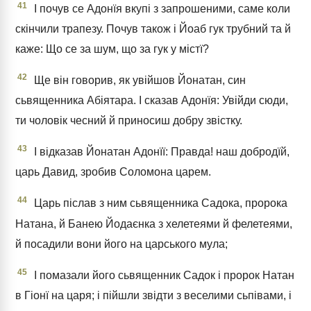
41
І почув се Адонїя вкупі з запрошеними, саме коли
скінчили трапезу. Почув також і Йоаб гук трубний та й
каже: Що се за шум, що за гук у містї?
42
Ще він говорив, як увійшов Йонатан, син
сьвященника Абіятара. І сказав Адонїя: Увійди сюди,
ти чоловік чесний й приносиш добру звістку.
43
І відказав Йонатан Адонїї: Правда! наш добродїй,
царь Давид, зробив Соломона царем.
44
Царь післав з ним сьвященника Садока, пророка
Натана, й Банею Йодаєнка з хелетеями й фелетеями,
й посадили вони його на царського мула;
45
І помазали його сьвященник Садок і пророк Натан
в Гіонї на царя; і пійшли звідти з веселими сьпівами, і