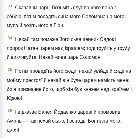
33
Сказав їм царь: Возьміть слуг вашого пана з
собою; потім посадїть сина мого Соломона на мого
мула й везїть його в Гіон.
34
Нехай там помаже його сьвященник Садок і
пророк Натан царем над Ізраїлем; тодї трубіть у трубу
й викликуйте: Нехай живе царь Соломон!
35
Потім проведїть його сюди, нехай увійде й сяде на
мойму престолї й нехай він буде царем намість мене:
бо я призначив його, щоб він був князем над Ізраїлем і
Юдою!
36
І відказав Банея Йодаєнко цареві й промовив:
Аминь — так нехай скаже Господь, Бог пана мого,
царя!