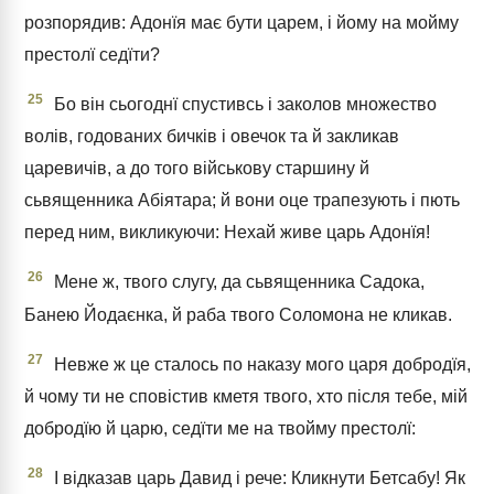
розпорядив: Адонїя має бути царем, і йому на мойму
престолї седїти?
25
Бо він сьогоднї спустивсь і заколов множество
волів, годованих бичків і овечок та й закликав
царевичів, а до того військову старшину й
сьвященника Абіятара; й вони оце трапезують і пють
перед ним, викликуючи: Нехай живе царь Адонїя!
26
Мене ж, твого слугу, да сьвященника Садока,
Банею Йодаєнка, й раба твого Соломона не кликав.
27
Невже ж це сталось по наказу мого царя добродїя,
й чому ти не сповістив кметя твого, хто після тебе, мій
добродїю й царю, седїти ме на твойму престолї:
28
І відказав царь Давид і рече: Кликнути Бетсабу! Як