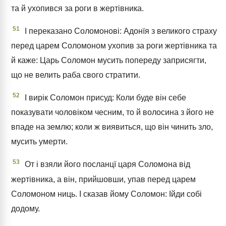
та й ухопився за роги в жертівника.
51
І переказано Соломонові: Адонїя з великого страху
перед царем Соломоном ухопив за роги жертівника та
й каже: Царь Соломон мусить попереду заприсягти,
що не велить раба свого стратити.
52
І вирік Соломон присуд: Коли буде він себе
показувати чоловіком чесним, то й волосина з його не
впаде на землю; коли ж виявиться, що він чинить зло,
мусить умерти.
53
От і взяли його посланцї царя Соломона від
жертівника, а він, прийшовши, упав перед царем
Соломоном ниць. І сказав йому Соломон: Ійди собі
додому.