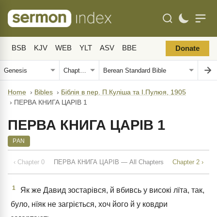
BSB
KJV
WEB
YLT
ASV
BBE
Donate
Home
›
Bibles
›
Біблія в пер. П.Куліша та І.Пулюя, 1905
›
ПЕРВА КНИГА ЦАРІВ 1
ПЕРВА КНИГА ЦАРІВ 1
PAN
‹ Chapter 0
ПЕРВА КНИГА ЦАРІВ — All Chapters
Chapter 2 ›
1
Як же Давид зостарівся, й вбивсь у високі лїта, так,
було, нїяк не загріється, хоч його й у ковдри