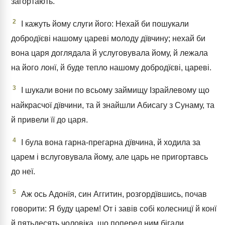
загортають.
2
І кажуть йому слуги його: Нехай би пошукали
добродїєві нашому цареві молоду дївчину; нехай би
вона царя доглядала й услуговувала йому, й лежала
на його лонї, й буде тепло нашому добродїєві, цареві.
3
І шукали вони по всьому займищу Ізрайлевому що
найкрасчої дївчини, та й знайшли Абисагу з Сунаму, та
й привели її до царя.
4
І була вона гарна-прегарна дївчина, й ходила за
царем і вслуговувала йому, але царь не пригортавсь
до неї.
5
Аж ось Адонїя, син Аггитин, розгордївшись, почав
говорити: Я буду царем! От і завів собі колесницї й конї
й пятьдесять чоловіка, що поперед ним бігали.