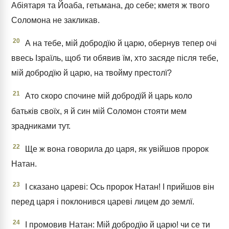
Абіятаря та Йоаба, гетьмана, до себе; кметя ж твого
Соломона не закликав.
20
А на тебе, мій добродїю й царю, обернув тепер очі
ввесь Ізраїль, щоб ти обявив їм, хто засяде після тебе,
мій добродїю й царю, на твойму престолї?
21
Ато скоро спочине мій добродїй й царь коло
батьків своїх, я й син мій Соломон стояти мем
зрадниками тут.
22
Ще ж вона говорила до царя, як увійшов пророк
Натан.
23
І сказано цареві: Ось пророк Натан! І прийшов він
перед царя і поклонився цареві лицем до землї.
24
І промовив Натан: Мій добродїю й царю! чи се ти