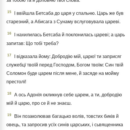
за тобою та й доповню твої слова.
15
І ввійшла Бетсаба до царя у спальню. Царь же був
старезний, а Абисага з Сунаму вслуговувала цареві.
16
І нахилилась Бетсаба й поклонилась цареві; а царь
запитав: Що тобі треба?
17
І відказала йому: Добродїю мій, царю! ти заприсяг
служебцї твоїй перед Господом, Богом твоїм: Син твій
Соломон буде царем після мене, й засяде на мойму
престолї!
18
А ось Адонїя окликнув себе царем, а ти, добродїю
мій й царю, про се й не знаєш.
19
Він позаколював багацько волів, товстих биків й
овець, та запросив усїх синів царських, і сьвященника