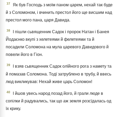
37
Як був Господь з моїм паном царем, нехай так буде
й з Соломоном, і вчинить престол його ще висшим над
престол мого пана, царя Давида.
38
І пішли сьвященник Садок і пророк Натан і Банея
Йодаєнко вкупі з хелетеями й фелетеями та й
посадили Соломона на мула царевого Давидового й
повели його в Гіон.
39
І взяв сьвященник Садок олїйного рога з намету та
й помазав Соломона. Тодї затрублено в трубу, й ввесь
люд викликував: Нехай живе царь Соломон!
40
І йшов увесь народ позад його, й грали люде в
сопілки й радувались, так що аж земля розсїдалась од
їх крику.