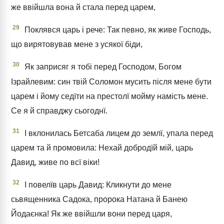
же ввійшла вона й стала перед царем,
29
Поклявся царь і рече: Так певно, як живе Господь,
що вирятовував мене з усякої біди,
30
Як заприсяг я тобі перед Господом, Богом
Ізрайлевим: син твій Соломон мусить після мене бути
царем і йому седїти на престолї мойму намість мене.
Се я й справджу сьогоднї.
31
І вклонилась Бетсаба лицем до землї, упала перед
царем та й промовила: Нехай добродїй мій, царь
Давид, живе по всї віки!
32
І повелїв царь Давид: Кликнути до мене
сьвященника Садока, пророка Натана й Банею
Йодаєнка! Як же ввійшли вони перед царя,