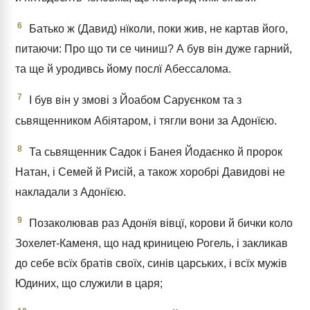
6
Батько ж (Давид) нїколи, поки жив, не картав його,
питаючи: Про що ти се чиниш? А був він дуже гарний,
та ще й уродивсь йому послї Абессалома.
7
І був він у змові з Йоабом Саруєнком та з
сьвященником Абіятаром, і тягли вони за Адонїєю.
8
Та сьвященник Садок і Банея Йодаєнко й пророк
Натан, і Семей й Рисій, а також хоробрі Давидові не
накладали з Адонїєю.
9
Позаколював раз Адонїя вівцї, корови й бички коло
Зохелет-Каменя, що над криницею Рогель, і закликав
до себе всїх братів своїх, синів царських, і всїх мужів
Юдиних, що служили в царя;