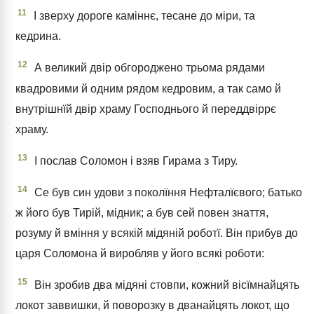
11
І зверху дороге каміннє, тесане до міри, та
кедрина.
12
А великий двір обгороджено трьома рядами
квадровими й одним рядом кедровим, а так само й
внутрішнїй двір храму Господнього й переддвіррє
храму.
13
І послав Соломон і взяв Гирама з Тиру.
14
Се був син удови з поколїння Нефталїєвого; батько
ж його був Тирій, мідник; а був сей повен знаття,
розуму й вміння у всякій мідяній роботї. Він прибув до
царя Соломона й виробляв у його всякі роботи:
15
Він зробив два мідяні стовпи, кожний вісїмнайцять
локот заввишки, й поворозку в дванайцять локот, що