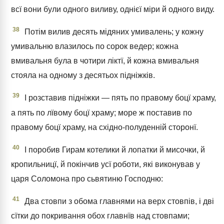
всї вони були одного виливу, однієї міри й одного виду.
38
Потім вилив десять мідяних умивалень; у кожну
умивальню влазилось по сорок ведер; кожна
вмивальня була в чотири ліктї, й кожна вмивальня
стояла на одному з десятьох підніжків.
39
І розставив підніжки — пять по правому боцї храму,
а пять по лївому боцї храму; море ж поставив по
правому боцї храму, на східно-полуденній сторонї.
40
І поробив Гирам котелики й лопатки й мисочки, й
кропильницї, й покінчив усї роботи, які виконував у
царя Соломона про сьвятиню Господню:
41
Два стовпи з обома главнями на верх стовпів, і дві
сїтки до покривання обох главнїв над стовпами;