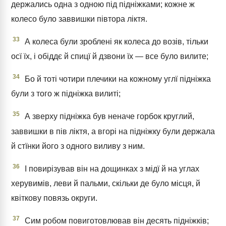
держались одна з одною під підніжками; кожне ж
колесо було заввишки півтора ліктя.
33
А колеса були зроблені як колеса до возів, тільки
осї їх, і обіддє й спицї й дзвони їх — все було вилите;
34
Бо й тоті чотири плечики на кожному углї підніжка
були з того ж підніжка вилиті;
35
А зверху підніжка був неначе горбок круглий,
заввишки в пів ліктя, а вгорі на підніжку були держала
й стїнки його з одного виливу з ним.
36
І повирізував він на дощинках з мідї й на углах
херувимів, леви й пальми, скільки де було місця, й
квіткову повязь округи.
37
Сим робом повиготовлював він десять підніжків;