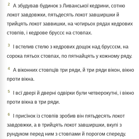
2
А збудував будинок з Ливанської кедрини, сотню
локот завдовжки, пятьдесять локот завширшки й
трийцять локот заввишки, на чотирьох рядах кедрових
стовпів, і кедрове бруссє на стовпах.
3
І встелив стелю з кедрових дощок над бруссєм, на
сорока пятьох стовпах, по пятнайцять у кожному ряду.
4
А віконних стовпцїв три ряди, й три ряди вікон, вікно
проти вікна.
5
І всї двері й дверні одвірки були четверокутні, і вікно
проти вікна в три ряди.
6
І присїнок із стовпів зробив він пятьдесять локот
завдовжки, а в трийцять локот завширшки, вкупі з
рундуком перед ним з стовпами й порогом спереду.