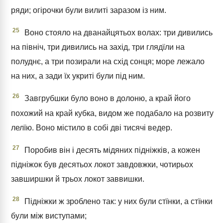
ряди; огірочки були вилиті заразом із ним.
25
Воно стояло на дванайцятьох волах: три дивились
на північ, три дивились на захід, три глядїли на
полуднє, а три позирали на схід сонця; море лежало
на них, а зади їх укриті були під ним.
26
Завгрубшки було воно в долоню, а край його
похожий на край кубка, видом же подабало на розвиту
лелїю. Воно містило в собі дві тисячі ведер.
27
Поробив він і десять мідяних підніжків, а кожен
підніжок був десятьох локот завдовжки, чотирьох
завширшки й трьох локот заввишки.
28
Підніжки ж зроблено так: у них були стїнки, а стїнки
були між виступами;