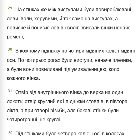
29
На стїнках же між виступами були повироблювані
леви, воли, херувими, й так само на виступах, а
повисче й понизче левів і волів звисали вінки неначе
ременї;
30
В кожному підніжку по чотири мідяних коліс і мідяні
оси. По чотирьох рогах були виступи, неначе плечики,
а були вони повиливані під умивальницею, коло
кожного вінка.
31
Отвір від внутрішнього вінка до верха на один
локоть; отвір круглий як і підніжки стовпів, в півтора
ліктя, а при отворі різьби, але бокові стїнки були
чотирогранні, не круглі.
32
Під стїнками було четверо коліс, і осї в колесах