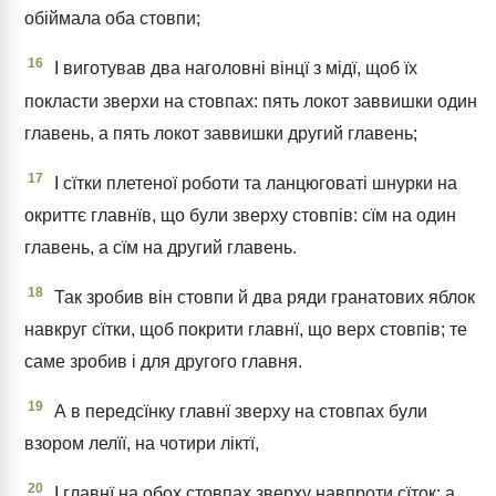
обіймала оба стовпи;
16
І виготував два наголовні вінцї з мідї, щоб їх
покласти зверхи на стовпах: пять локот заввишки один
главень, а пять локот заввишки другий главень;
17
І сїтки плетеної роботи та ланцюговаті шнурки на
окриттє главнїв, що були зверху стовпів: сїм на один
главень, а сїм на другий главень.
18
Так зробив він стовпи й два ряди гранатових яблок
навкруг сїтки, щоб покрити главнї, що верх стовпів; те
саме зробив і для другого главня.
19
А в передсїнку главнї зверху на стовпах були
взором лелїї, на чотири ліктї,
20
І главнї на обох стовпах зверху навпроти сїток; а