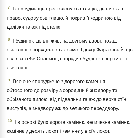
7
І спорудив ще престолову сьвітлицю, де вирікав
право, судову сьвітлицю, й покрив її кедриною від
долівки та аж під стелю.
8
І будинок, де він жив, на другому дворі, позад
сьвітлицї, споруджено так само. І дочцї Фараоновій, що
взяв за себе Соломон, спорудив будинок взором сієї
сьвітлицї.
9
Все оце споруджено з дорогого камення,
обтесаного до розміру з середини й знадвору та
обрізаного пилою, від підвалини та аж до верха стїн
виступів, а знадвору аж до великого переддвору.
10
І в основі було дороге каміннє, величезне каміннє,
каміннє у десять локот і каміннє у вісїм локот.