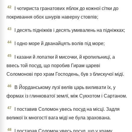
42
І чотириста гранатових яблок до кожної сїтки до
покривання обох шнурів наверху стовпів;
43
І десять підніжків і десять умивалень на підніжках;
44
І одно море й дванайцять волів під море;
45
І казани й лопатки й мисочки, й кропильницї, а
ввесь той посуд, що поробив Гирам цареві
Соломонові про храм Господень, був з блискучої мідї.
46
В Йорданському лузї велїв царь виливати їх, у
формах із глинковатої землї, між Сукхотом і Сартаном.
47
І поставив Соломон увесь посуд на місцї. Задля
великої їх многостї вага мідї не була зрахована.
48
І постарав Соломон увесь посуд, що у храму