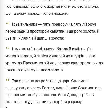
Господньому: золотого жертівника й золотого стола,
що на йому покладні хлїби лежали;
49
І сьвітильники — пять праворуч, а пять лїворуч
перед заднїм простором сьвятинї з щирого золота, й
цьвіти, й лямпи й щипцї з золота;
50
І вмивальнї, ножі, миски, блюда й каділницї з
чистого золота, й завіси у дверей до внутрішнього
храму, до Пресьвятого й до дверних крил храмових до
головного храму — все з золота.
51
Так скінчено всї роботи, що царь Соломон
виконував до храму Господнього, й внїс Соломон все,
що присьвятив був панотець його Давид, срібло й
золото й посуд, і зложив у скарбницї храму