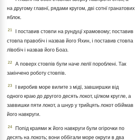
на другому главнї, рядами кругом, дві сотнї гранатових
яблок.
21
І поставив стовпи на рундуцї храмовому; поставив
стовпа правобіч і назвав його Яхин, і поставив стовпа
лївобіч і назвав його Боаз.
22
А поверх стовпів були наче лелїї пороблені. Так
закінчено роботу стовпів.
23
І виробив море вилите з мідї, завширшки від
одного краю до другого десять локот, цїлком кругле, а
заввишки пяти локот, а шнур у трийцять локот обіймав
його навкруги.
24
Попід краями ж його навкруги були огірочки по
десять на локоть; вони оббігали море округи в два