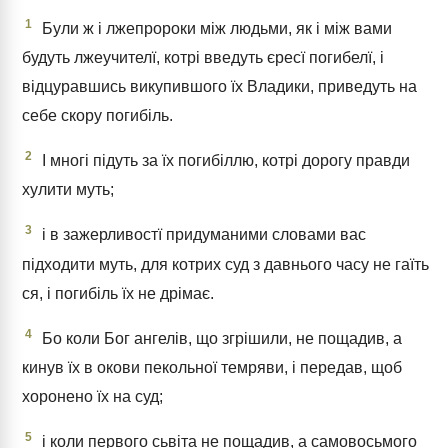
1
Були ж і лжепророки між людьми, як і між вами
будуть лжеучителї, котрі введуть єресї погибелї, і
відцуравшись викупившого їх Владики, приведуть на
себе скору погибіль.
2
І многі підуть за їх погибіллю, котрі дорогу правди
хулити муть;
3
і в зажерливостї придуманими словами вас
підходити муть, для котрих суд з давнього часу не гаїть
ся, і погибіль їх не дрімає.
4
Бо коли Бог ангелів, що згрішили, не пощадив, а
кинув їх в окови пекольної темряви, і передав, щоб
хоронено їх на суд;
5
і коли первого сьвіта не пощадив, а самовосьмого