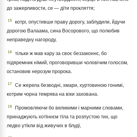
до зажерливости, се — дїти прокляття;
15
котрі, опустивши праву дорогу, заблудили, йдучи
дорогою Валаама, сина Восорового, що полюбив
неправедну нагороду,
16
тільки ж мав кару за своє беззаконнє, бо
підяремник нїмий, проговоривши чоловічим голосом,
остановив нерозум пророка.
17
Се жерела безводні, хмари, хуртовиною гонимі,
котрим чорна темрява на віки захована.
18
Промовляючи бо великими і марними словами,
принаджують хотїннєм тїла та розпустою тих, що
ледво утїкли від живучих в блудї,