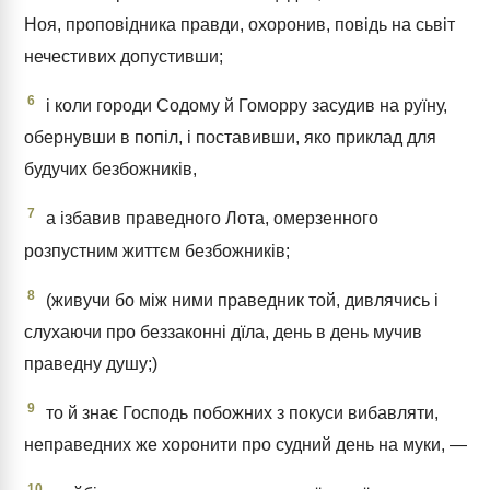
Ноя, проповідника правди, охоронив, повідь на сьвіт
нечестивих допустивши;
6
і коли городи Содому й Гоморру засудив на руїну,
обернувши в попіл, і поставивши, яко приклад для
будучих безбожників,
7
а ізбавив праведного Лота, омерзенного
розпустним життєм безбожників;
8
(живучи бо між ними праведник той, дивлячись і
слухаючи про беззаконні дїла, день в день мучив
праведну душу;)
9
то й знає Господь побожних з покуси вибавляти,
неправедних же хоронити про судний день на муки, —
10