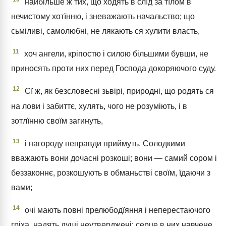
найбільше ж тих, що ходять в слїд за тїлом в
нечистому хотїнню, і зневажають начальство; що
сьміливі, самолюбні, не лякають ся хулити власть,
11
хоч ангели, кріпостю і силою більшими бувши, не
приносять проти них перед Господа докоряючого суду.
12
Сї ж, як безсловесні зьвірі, природні, що родять ся
на лови і забиттє, хулять, чого не розуміють, і в
зотлїнню своїм загинуть,
13
і нагороду неправди приймуть. Солодкими
вважають вони дочасні розкоші; вони — самий сором і
беззаконнє, розкошують в обманьстві своїм, їдаючи з
вами;
14
очі мають повні прелюбодїяння і неперестаючого
гріха, надять душі неутверджені; серце в них навчене