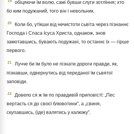
19
обіцяючи їм волю, самі бувши слуги зотлїння; хто
бо ким подужаний, того він і невольник.
20
Коли бо, утїкши від нечистоти сьвіта через пізнаннє
Господа і Спаса Ісуса Христа, однакож, знов
замотавшись, бувають подужані, то останнє їх — гірше
первого.
21
Лучче би їм було не пізнати дороги правди, як,
пізнавши, одвернутись від переданої їм сьвятої
заповіди.
22
Довело ся ж їм по правдивій приповістї: „Пес
вертаєть ся до своєї блювотини‟, а „свиня,
скупавшись, (іде) валятись у калюжу‟.