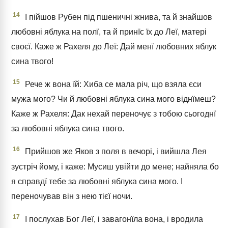
14
І пійшов Рубен під пшеничні жнива, та й знайшов
любовні яблука на полї, та й принїс їх до Леї, матері
своєї. Каже ж Рахеля до Леї: Дай менї любовних яблук
сина твого!
15
Рече ж вона їй: Хиба се мала річ, що взяла єси
мужа мого? Чи й любовні яблука сина мого віднїмеш?
Каже ж Рахеля: Дак нехай переночує з тобою сьогоднї
за любовні яблука сина твого.
16
Прийшов же Яков з поля в вечорі, і вийшла Лея
зустріч йому, і каже: Мусиш увійти до мене; найняла бо
я справдї тебе за любовні яблука сина мого. І
переночував він з нею тієї ночи.
17
І послухав Бог Леї, і завагонїла вона, і вродила