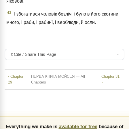
Яковові.
43
І збогатився чоловік безлїч, і було в його скотини
много, і раби, і рабинї, і верблюди, й осли.
Cite / Share This Page
‹ Chapter
ПЕРВА КНИГА МОЙСЕЯ — All
Chapter 31
29
Chapters
›
Everything we make is
available for free
because of