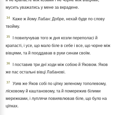
мусить уважатись у мене за вкрадене.
34
Каже ж йому Лабан: Добре, нехай буде по слову
твойму.
35
І повилучував того ж дня козли переполасі й
крапасті, і усе, що мало біле в себе і все, що чорне між
вівцями, та й пооддавав в руки синам своїм.
36
І поставив три днї ходи між собою й Яковом. Яков
же пас остальні вівцї Лабанові.
37
Узяв же Яков собі по цїпку зеленому тополевому,
лїсковому й каштановому, та й помережив білими
мережками, і луплячи повиявлював біле, що було на
цїпках.