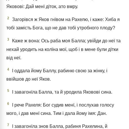
Яковові: Дай менї дїток, ато вмру.
2
Загорівся ж Яков гнївом на Рахелю, і каже: Хиба я
тобі замість Бога, що не дав тобі утробного плоду?
3
Каже ж вона: Ось раба моя Балла; увійди до неї та
нехай уродить на колїна мої, щоб і в мене були дїтки
від неї.
4
І оддала йому Баллу, рабиню свою за жінку, і
ввійшов до неї Яков.
5
І завагонїла Балла, та й уродила Яковові сина.
6
І рече Рахеля: Бог судив менї, і послухав голосу
мого, і дав менї сина. Тим і дала йому імя: Дан.
7
І завагонїла знов Балла, рабиня Рахелина, й