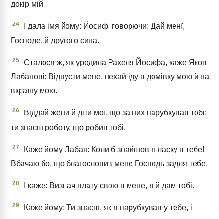
докір мій.
24
І дала імя йому: Йосиф, говорючи: Дай менї,
Господе, й другого сина.
25
Сталося ж, як уродила Рахеля Йосифа, каже Яков
Лабанові: Відпусти мене, нехай іду в домівку мою й на
вкраїну мою.
26
Віддай жени й діти мої, що за них парубкував тобі;
ти знаєш роботу, що робив тобі.
27
Каже йому Лабан: Коли б знайшов я ласку в тебе!
Вбачаю бо, що благословив мене Господь задля тебе.
28
І каже: Визнач плату свою в мене, я й дам тобі.
29
Каже йому: Ти знаєш, як я парубкував у тебе, і