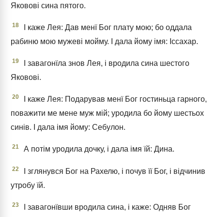
Яковові сина пятого.
18
І каже Лея: Дав менї Бог плату мою; бо оддала
рабиню мою мужеві мойму. І дала йому імя: Іссахар.
19
І завагонїла знов Лея, і вродила сина шестого
Яковові.
20
І каже Лея: Подарував менї Бог гостиньца гарного,
поважити ме мене муж мій; уродила бо йому шестьох
синів. І дала імя йому: Себулон.
21
А потім уродила дочку, і дала імя їй: Дина.
22
І зглянувся Бог на Рахелю, і почув її Бог, і відчинив
утробу їй.
23
І завагонївши вродила сина, і каже: Одняв Бог