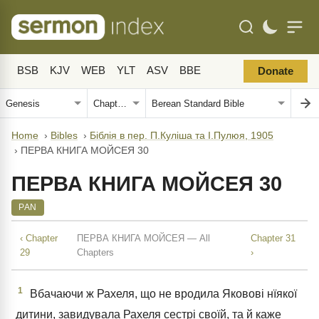
BSB
KJV
WEB
YLT
ASV
BBE
Donate
Home
›
Bibles
›
Біблія в пер. П.Куліша та І.Пулюя, 1905
›
ПЕРВА КНИГА МОЙСЕЯ 30
ПЕРВА КНИГА МОЙСЕЯ 30
PAN
‹ Chapter
ПЕРВА КНИГА МОЙСЕЯ — All
Chapter 31
29
Chapters
›
1
Вбачаючи ж Рахеля, що не вродила Яковові нїякої
дитини, завидувала Рахеля сестрі своїй, та й каже