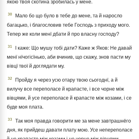
якою твоя скотина зробилась у мене.
30
Мало бо що було в тебе до мене, та й наросло
багацько, і благословив тебе Господь з приходу мого.
Тепер же коли менї дбати й про власну господу?
31
І каже: Що мушу тобі дати? Каже ж Яков: Не давай
менї нїчогісїнько, аби вчинив, що скажу, знов пасти му
вівцї твої й доглядати му.
32
Пройду я через усю отару твою сьогоднї, а й
вилучу все переполасе й крапасте, і все чорне між
вівцями, й усе переполасе й крапасте між козами, і се
буде моя плата.
33
Так моя правда говорити ме за мене завтрашнёго
дня, як прийдеш давати плату мою. Усе непереполасе
й не крапасте між козами і не чорне між вівцями,