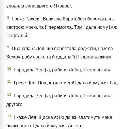
уродила сина другого Яковові.
8
І рече Рахеля: Великою боротьбою боролась я з
сестрою моєю, та й перемогла. Тим і дала йому імя:
Нафталїй.
9
Вбачала ж Лея, що перестала роджати, і взяла
Зелфу, рабу свою, та й оддала її Яковові за жінку.
10
І вродила Зелфа, рабиня Леїна, Яковові сина.
11
І рече Лея: Пощастило менї! І дала йому імя: Гад.
12
І вродила Зелфа, рабиня Леїна, Яковові сина
другого.
13
І каже Лея: Щасна я; бо дочки зватимуть мене
блаженною. І дала йому імя: Ассер.