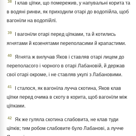
38
І клав цїпки, що помережив, у напувальні корита та
в водяні ринви, як приходили отарі до водопійла, щоб
вагонїли на водопійлї.
39
І вагонїли отарі перед цїпками, та й котились
ягнятами й козенятами переполасими й крапастими.
40
Ягнята ж вилучав Яков і ставляв отарі лицем до
переполасого і чорного в отарі Лабановій, й держав
свої отарі окроме, і не ставляв укупі з Лабановими.
41
І сталося, як вагонїла лучча скотина, Яков клав
цїпки перед очима в скоту в корита, щоб вагонїли між
цїпками.
42
Як же гуляла скотина слабовита, не клав туди
цїпків; тим робом слабовите було Лабанові, а лучче