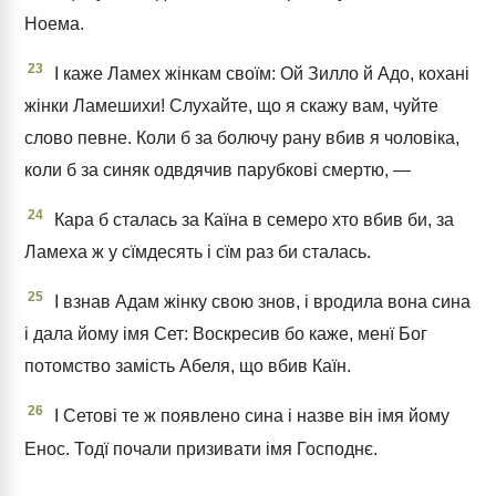
Ноема.
23
І каже Ламех жінкам своїм: Ой Зилло й Адо, кохані
жінки Ламешихи! Слухайте, що я скажу вам, чуйте
слово певне. Коли б за болючу рану вбив я чоловіка,
коли б за синяк одвдячив парубкові смертю, —
24
Кара б сталась за Каїна в семеро хто вбив би, за
Ламеха ж у сїмдесять і сїм раз би сталась.
25
І взнав Адам жінку свою знов, і вродила вона сина
і дала йому імя Сет: Воскресив бо каже, менї Бог
потомство замість Абеля, що вбив Каїн.
26
І Сетові те ж появлено сина і назве він імя йому
Енос. Тодї почали призивати імя Господнє.