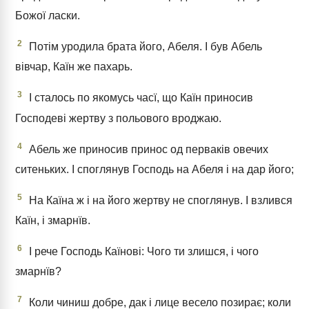
Божої ласки.
2
Потім уродила брата його, Абеля. І був Абель
вівчар, Каїн же пахарь.
3
І сталось по якомусь часї, що Каїн приносив
Господеві жертву з польового вроджаю.
4
Абель же приносив принос од перваків овечих
ситеньких. І споглянув Господь на Абеля і на дар його;
5
На Каїна ж і на його жертву не споглянув. І взлився
Каїн, і змарнїв.
6
І рече Господь Каїнові: Чого ти злишся, і чого
змарнїв?
7
Коли чиниш добре, дак і лице весело позирає; коли