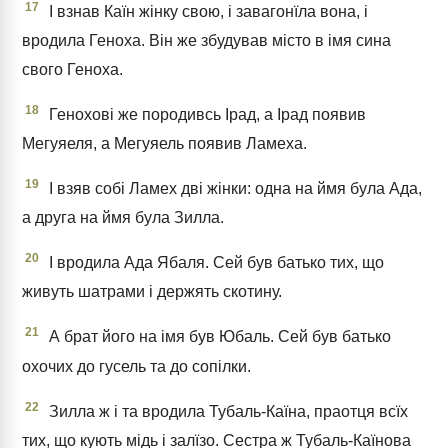
17
І взнав Каїн жінку свою, і завагонїла вона, і
вродила Геноха. Він же збудував місто в імя сина
свого Геноха.
18
Генохові же породивсь Ірад, а Ірад появив
Мегуяеля, а Мегуяель появив Ламеха.
19
І взяв собі Ламех дві жінки: одна на ймя була Ада,
а друга на ймя була Зилла.
20
І вродила Ада Ябаля. Сей був батько тих, що
живуть шатрами і держять скотину.
21
А брат його на імя був Юбаль. Сей був батько
охочих до гусель та до сопілки.
22
Зилла ж і та вродила Тубаль-Каїна, праотця всїх
тих, що кують мідь і залїзо. Сестра ж Тубаль-Каїнова