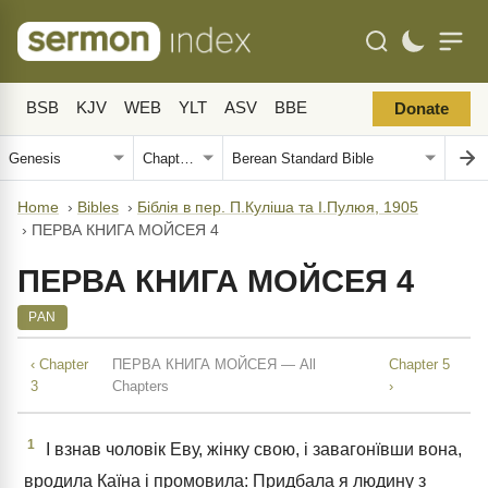
BSB
KJV
WEB
YLT
ASV
BBE
Donate
Home
›
Bibles
›
Біблія в пер. П.Куліша та І.Пулюя, 1905
›
ПЕРВА КНИГА МОЙСЕЯ 4
ПЕРВА КНИГА МОЙСЕЯ 4
PAN
‹ Chapter
ПЕРВА КНИГА МОЙСЕЯ — All
Chapter 5
3
Chapters
›
1
І взнав чоловік Еву, жінку свою, і завагонївши вона,
вродила Каїна і промовила: Придбала я людину з