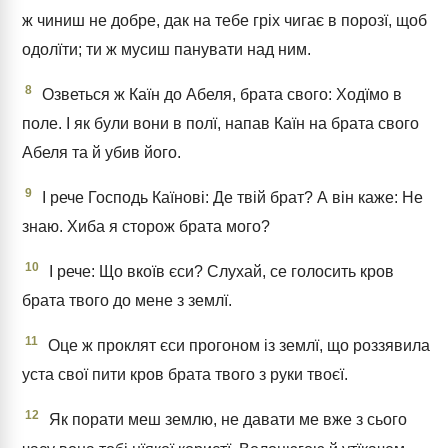
ж чиниш не добре, дак на тебе гріх чигає в порозї, щоб
одолїти; ти ж мусиш панувати над ним.
8
Озветься ж Каїн до Абеля, брата свого: Ходїмо в
поле. І як були вони в полї, напав Каїн на брата свого
Абеля та й убив його.
9
І рече Господь Каїнові: Де твій брат? А він каже: Не
знаю. Хиба я сторож брата мого?
10
І рече: Що вкоїв єси? Слухай, се голосить кров
брата твого до мене з землї.
11
Оце ж проклят єси прогоном із землї, що роззявила
уста свої пити кров брата твого з руки твоєї.
12
Як порати меш землю, не давати ме вже з сього