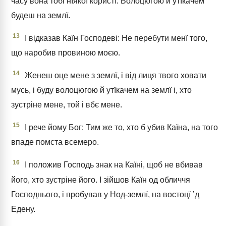
часу вона тобі нїякої користї. Волоцюгою й утїкачем
будеш на землї.
13
І відказав Каїн Господеві: Не перебути менї того,
що наробив провиною моєю.
14
Женеш оце мене з землї, і від лиця твого ховати
мусь, і буду волоцюгою й утїкачем на землї і, хто
зустріне мене, той і вбє мене.
15
І рече йому Бог: Тим же то, хто б убив Каїна, на того
впаде помста всемеро.
16
І положив Господь знак на Каїні, щоб не вбивав
його, хто зустріне його. І зійшов Каїн од обличчя
Господнього, і пробував у Нод-землї, на востоцї ʼд
Едену.