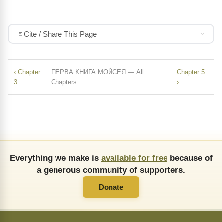
Cite / Share This Page
‹ Chapter
ПЕРВА КНИГА МОЙСЕЯ — All
Chapter 5
3
Chapters
›
Everything we make is
available for free
because of
a generous community of supporters.
Donate