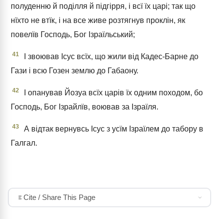
полуденню й поділля й підгірря, і всї їх царі; так що
нїхто не втїк, і на все живе розтягнув проклін, як
повелїв Господь, Бог Ізраїльський;
41
І звоював Ісус всїх, що жили від Кадес-Барне до
Гази і всю Гозен землю до Габаону.
42
І опанував Йозуа всїх царів їх одним походом, бо
Господь, Бог Ізрайлїв, воював за Ізраїля.
43
А відтак вернувсь Ісус з усїм Ізраїлем до табору в
Галгал.
Cite / Share This Page