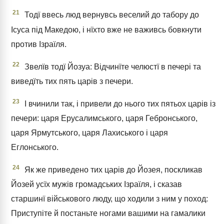
21
Тодї ввесь люд вернувсь веселий до табору до
Ісуса під Македою, і нїхто вже не важивсь бовкнути
против Ізраїля.
22
Звелїв тодї Йозуа: Відчинїте челюстї в печері та
виведїть тих пять царів з печери.
23
І вчинили так, і привели до нього тих пятьох царів із
печери: царя Ерусалимського, царя Гебронського,
царя Ярмутського, царя Лахиського і царя
Еглонського.
24
Як же приведено тих царів до Йозея, поскликав
Йозей усїх мужів громадських Ізраїля, і сказав
старшинї військового люду, що ходили з ним у поход:
Приступіте й постаньте ногами вашими на гамалики