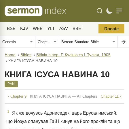
BSB
KJV
WEB
YLT
ASV
BBE
Donate
Home
›
Bibles
›
Біблія в пер. П.Куліша та І.Пулюя, 1905
›
КНИГА ІСУСА НАВИНА 10
КНИГА ІСУСА НАВИНА 10
PAN
‹ Chapter 9
КНИГА ІСУСА НАВИНА — All Chapters
Chapter 11 ›
1
Як же дочувсь Адониседек, царь Ерусалимський,
що Йозуа опанував Гай і кинув на його проклін та що