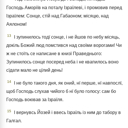
Господь Аморіїв на поталу Ізраїлеві, і промовив перед
Ізраїлем: Сонце, стій над Габаоном; місяцю, над
Аялоном!
13
І зупинилось тодї сонце, і не йшов по небу місяць,
докіль Божий люд помстився над своїми ворогами! Чи
ж не стоїть се написане в книзї Праведнього:
Зупинилось сонце посеред неба і не квапилось воно
сїдати мало не цїлий день!
14
І не було такого дня, як оний, нї перше, нї навпослї,
щоб Господь слухав чийого б нї було голосу: сам бо
Господь воював за Ізраїля.
15
І вернувсь Йозей і ввесь Ізраїль із ним до табору в
Галгал.