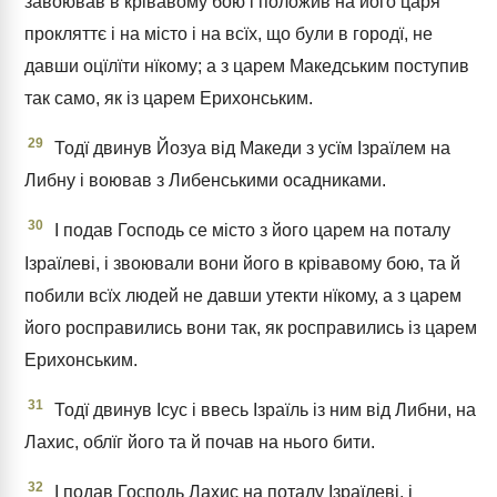
завоював в крівавому бою і положив на його царя
прокляттє і на місто і на всїх, що були в городї, не
давши оцїлїти нїкому; а з царем Македським поступив
так само, як із царем Ерихонським.
29
Тодї двинув Йозуа від Македи з усїм Ізраїлем на
Либну і воював з Либенськими осадниками.
30
І подав Господь се місто з його царем на поталу
Ізраїлеві, і звоювали вони його в крівавому бою, та й
побили всїх людей не давши утекти нїкому, а з царем
його росправились вони так, як росправились із царем
Ерихонським.
31
Тодї двинув Ісус і ввесь Ізраїль із ним від Либни, на
Лахис, облїг його та й почав на нього бити.
32
І подав Господь Лахис на поталу Ізраїлеві, і