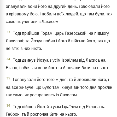
опанували вони його на другий день, і звоювали його
в крівавому бою, і побили всїх людей, що там були, так
само як учинили з Лахисом.
33
Тодї прийшов Горам, царь Газерський, на підмогу
Лахисові; та Йозуа побив і його й військо його, так що
не втїк із них нїхто.
34
Тодї двинув Йозуа з усїм Ізраїлем від Лахиса на
Еглон, і облягли вони його та й почали бити на нього.
35
І опанували його того ж дня, та й звоювали його, і
на все живуче, що було там, кинув він того дня проклін
так само, як росправивсь із Лахисом.
36
Тодї пійшов Йозей з усїм Ізраїлем від Еглона на
Геброн, та й роспочав бити на нього,