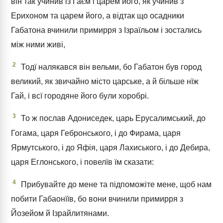
він так учинив із Гаєм і царем його, як учинив з
Ерихоном та царем його, а відтак що осадники
Габатона вчинили примирря з Ізраїльом і зостались
між ними живі,
2
Тодї налякався він вельми, бо Габатон був город
великий, як звичайно місто царське, а й більше нїж
Гай, і всї городяне його були хоробрі.
3
То ж послав Адониседек, царь Ерусалимський, до
Гогама, царя Гебронського, і до Фирама, царя
Ярмутського, і до Яфія, царя Лахиського, і до Дебира,
царя Еглонського, і повелїв їм сказати:
4
Прибувайте до мене та підпоможіте мене, щоб нам
побити Габаонїїв, бо вони вчинили примирря з
Йозейом й Ізрайлитянами.