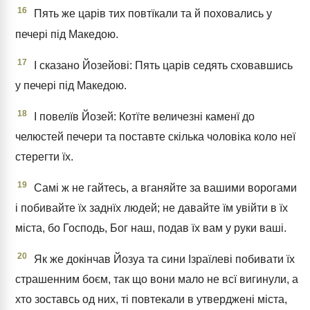
16
Пять же царів тих повтїкали та й поховались у
печері під Македою.
17
І сказано Йозейові: Пять царів седять сховавшись
у печері під Македою.
18
І повелїв Йозей: Котїте величезні каменї до
челюстей печери та поставте скілька чоловіка коло неї
стерегти їх.
19
Самі ж не гайтесь, а вганяйте за вашими ворогами
і побивайте їх заднїх людей; не давайте їм увійти в їх
міста, бо Господь, Бог наш, подав їх вам у руки ваші.
20
Як же докінчав Йозуа та сини Ізраїлеві побивати їх
страшенним боєм, так що вони мало не всї вигинули, а
хто зоставсь од них, ті повтекали в утверджені міста,