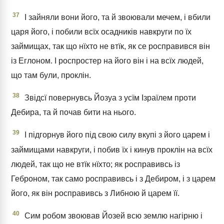
37
І зайняли вони його, та й звоювали мечем, і вбили
царя його, і побили всїх осадників навкруги по їх
займищах, так що нїхто не втїк, як се росправився він
із Еглоном. І роспростер на його він і на всїх людей,
що там були, проклін.
38
Звідсї повернувсь Йозуа з усїм Ізраїлем проти
Дебира, та й почав бити на нього.
39
І підгорнув його під свою силу вкупі з його царем і
займищами навкруги, і побив їх і кинув проклін на всїх
людей, так що не втїк нїхто; як росправивсь із
Геброном, так само росправивсь і з Дебиром, і з царем
його, як він росправивсь з Либною й царем її.
40
Сим робом звоював Йозей всю землю нагірню і