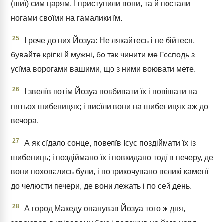
(шиї) сим царям. І приступили вони, та й постали
ногами своїми на гамалики їм.
25
І рече до них Йозуа: Не лякайтесь і не бійтеся,
бувайте кріпкі й мужні, бо так чинити ме Господь з
усїма ворогами вашими, що з ними воювати мете.
26
І звелїв потім Йозуа повбивати їх і повішати на
пятьох шибеницях; і висїли вони на шибеницях аж до
вечора.
27
А як сїдало сонце, повелїв Ісус поздіймати їх із
шибениць; і поздіймано їх і повкидано тодї в печеру, де
вони поховались були, і поприкочувано великі каменї
до челюсти печери, де вони лежать і по сей день.
28
А город Македу опанував Йозуа того ж дня,