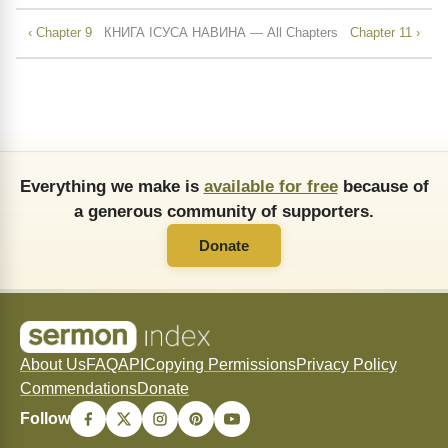
‹ Chapter 9
КНИГА ІСУСА НАВИНА — All Chapters
Chapter 11 ›
Everything we make is
available for free
because of
a generous community of supporters.
Donate
About Us
FAQ
API
Copying Permissions
Privacy Policy
Commendations
Donate
Follow