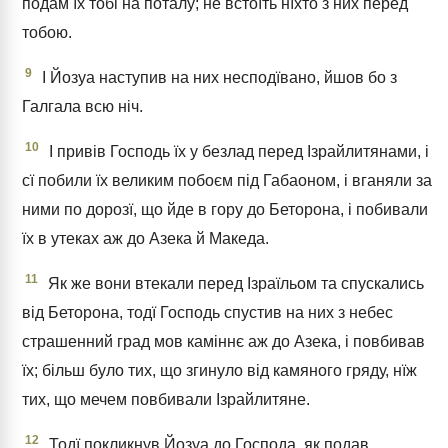
подам їх тобі на поталу; не встоїть нїхто з них перед
тобою.
9
І Йозуа наступив на них несподївано, йшов бо з
Галгала всю ніч.
10
І привів Господь їх у безлад перед Ізрайлитянами, і
сї побили їх великим побоєм під Габаоном, і вганяли за
ними по дорозї, що йде в гору до Беторона, і побивали
їх в утеках аж до Азека й Македа.
11
Як же вони втекали перед Ізраїльом та спускались
від Беторона, тодї Господь спустив на них з небес
страшенний град мов каміннє аж до Азека, і повбивав
їх; більш було тих, що згинуло від камяного гряду, нїж
тих, що мечем повбивали Ізрайлитяне.
12
Тодї покликнув Йозуа до Господа, як подав