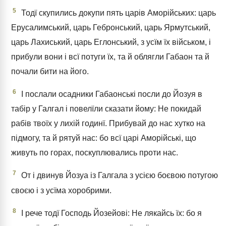
5
Тодї скупились докупи пять царів Аморійських: царь
Ерусалимський, царь Гебронський, царь Ярмутський,
царь Лахиський, царь Еглонський, з усїм їх військом, і
прибули вони і всї потуги їх, та й облягли Габаон та й
почали бити на його.
6
І послали осадники Габаонські посли до Йозуя в
табір у Галгал і повелїли сказати йому: Не покидай
рабів твоїх у лихій годинї. Прибувай до нас хутко на
підмогу, та й рятуй нас: бо всї царі Аморійські, що
живуть по горах, поскуплювались проти нас.
7
От і двинув Йозуа із Галгала з усією боєвою потугою
своєю і з усїма хоробрими.
8
І рече тодї Господь Йозейові: Не лякайсь їх: бо я