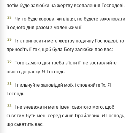
потім буде залюбки на жертву всепалення Господеві.
28
Чи то буде корова, чи вівця, не будете заколювати
її одного дня разом з маленьким її.
29
І як приносити мете жертву подячну Господеві, то
приносїть її так, щоб була Богу залюбки про вас:
30
Того самого дня треба зʼїсти її; не зоставляйте
нїчого до ранку. Я Господь.
31
І пильнуйте заповідей моїх і сповняйте їх. Я
Господь.
32
І не зневажати мете імені сьвятого мого, щоб
сьвятим бути менї серед синів Ізрайлевих. Я Господь,
що сьвятить вас,