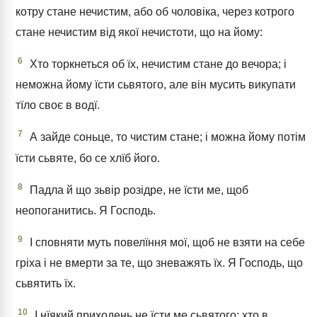
котру стане нечистим, або об чоловіка, через котрого
стане нечистим від якої нечистоти, що на йому:
6
Хто торкнеться об їх, нечистим стане до вечора; і
неможна йому їсти сьвятого, але він мусить викупати
тїло своє в водї.
7
А зайде соньце, то чистим стане; і можна йому потім
їсти сьвяте, бо се хлїб його.
8
Падла й що зьвір розідре, не їсти ме, щоб
неопоганитись. Я Господь.
9
І сповняти муть повелїння мої, щоб не взяти на себе
гріха і не вмерти за те, що зневажять їх. Я Господь, що
сьвятить їх.
10
І нїякий приходень не їсти ме сьвятого; хто в