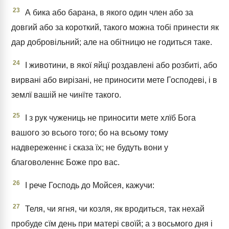
23
А бика або барана, в якого один член або за
довгий або за короткий, такого можна тобі принести як
дар добровільний; але на обітницю не годиться таке.
24
І животини, в якої яйцї роздавлені або розбиті, або
вирвані або вирізані, не приносити мете Господеві, і в
землї вашій не чинїте такого.
25
І з рук чужениць не приносити мете хлїб Бога
вашого зо всього того; бо на всьому тому
надвереженнє і сказа їх; не будуть вони у
благоволеннє Боже про вас.
26
І рече Господь до Мойсея, кажучи:
27
Теля, чи ягня, чи козля, як вродиться, так нехай
пробуде сїм день при матері своїй; а з восьмого дня і