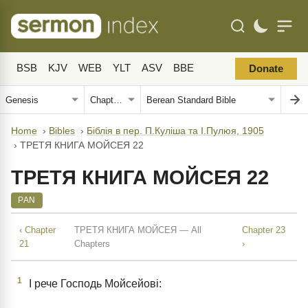
BSB
KJV
WEB
YLT
ASV
BBE
Donate
Home
›
Bibles
›
Біблія в пер. П.Куліша та І.Пулюя, 1905
›
ТРЕТЯ КНИГА МОЙСЕЯ 22
ТРЕТЯ КНИГА МОЙСЕЯ 22
PAN
‹ Chapter
ТРЕТЯ КНИГА МОЙСЕЯ — All
Chapter 23
21
Chapters
›
1
І рече Господь Мойсейові: