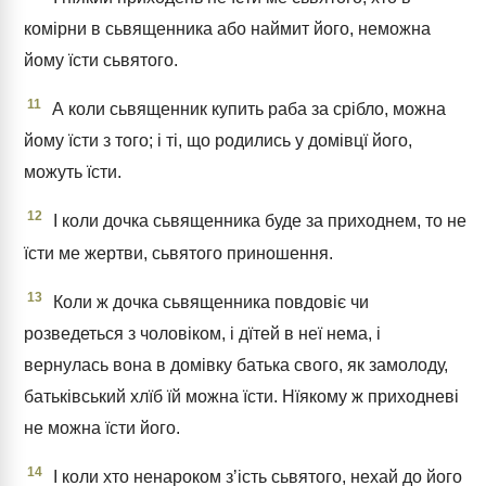
комірни в сьвященника або наймит його, неможна
йому їсти сьвятого.
11
А коли сьвященник купить раба за срібло, можна
йому їсти з того; і ті, що родились у домівцї його,
можуть їсти.
12
І коли дочка сьвященника буде за приходнем, то не
їсти ме жертви, сьвятого приношення.
13
Коли ж дочка сьвященника повдовіє чи
розведеться з чоловіком, і дїтей в неї нема, і
вернулась вона в домівку батька свого, як замолоду,
батьківський хлїб їй можна їсти. Нїякому ж приходневі
не можна їсти його.
14
І коли хто ненароком зʼість сьвятого, нехай до його