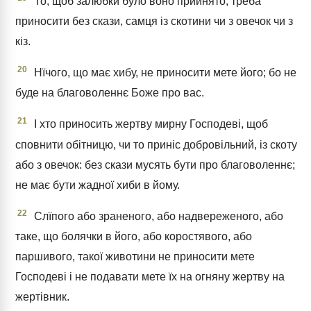
То, щоб залюбки було воно прийнято, треба
приносити без скази, самця із скотини чи з овечок чи з
кіз.
20
Нїчого, що має хибу, не приносити мете його; бо не
буде на благоволеннє Боже про вас.
21
І хто приносить жертву мирну Господеві, щоб
сповнити обітницю, чи то приніс добровільний, із скоту
або з овечок: без скази мусять бути про благоволеннє;
не має бути жадної хиби в йому.
22
Слїпого або зраненого, або надвереженого, або
таке, що болячки в його, або коростявого, або
паршивого, такої животини не приносити мете
Господеві і не подавати мете їх на огняну жертву на
жертівник.