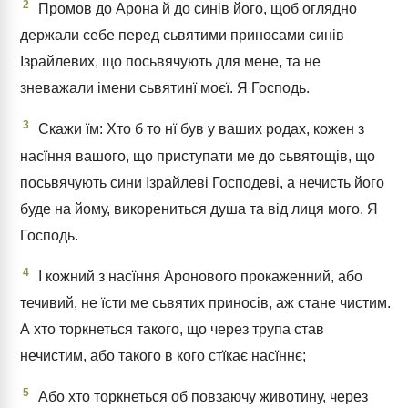
2
Промов до Арона й до синів його, щоб оглядно
держали себе перед сьвятими приносами синів
Ізрайлевих, що посьвячують для мене, та не
зневажали імени сьвятинї моєї. Я Господь.
3
Скажи їм: Хто б то нї був у ваших родах, кожен з
насїння вашого, що приступати ме до сьвятощів, що
посьвячують сини Ізрайлеві Господеві, а нечисть його
буде на йому, викорениться душа та від лиця мого. Я
Господь.
4
І кожний з насїння Аронового прокаженний, або
течивий, не їсти ме сьвятих приносів, аж стане чистим.
А хто торкнеться такого, що через трупа став
нечистим, або такого в кого стїкає насїннє;
5
Або хто торкнеться об повзаючу животину, через