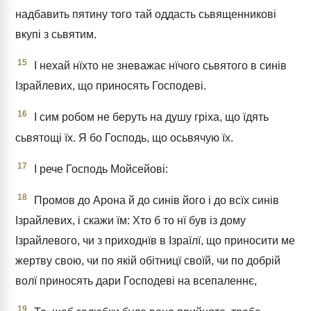
надбавить пятину того тай оддасть сьвященникові
вкупі з сьвятим.
15
І нехай нїхто не зневажає нїчого сьвятого в синів
Ізрайлевих, що приносять Господеві.
16
І сим робом не беруть на душу гріха, що їдять
сьвятощі їх. Я бо Господь, що осьвячую їх.
17
І рече Господь Мойсейові:
18
Промов до Арона й до синів його і до всїх синів
Ізрайлевих, і скажи їм: Хто б то нї був із дому
Ізрайлевого, чи з приходнїв в Ізраїлї, що приносити ме
жертву свою, чи по якій обітницї своїй, чи по добрій
волї приносять дари Господеві на всепаленнє,
19