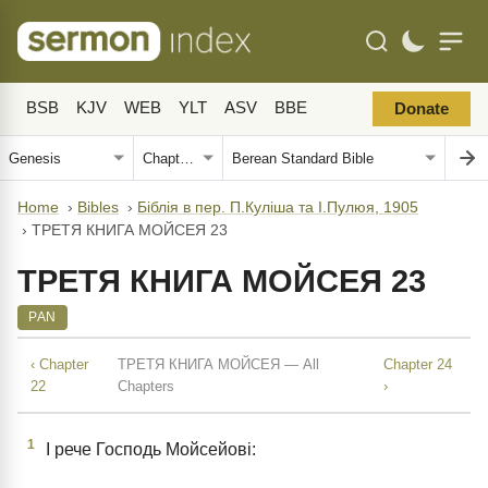
BSB
KJV
WEB
YLT
ASV
BBE
Donate
Home
›
Bibles
›
Біблія в пер. П.Куліша та І.Пулюя, 1905
›
ТРЕТЯ КНИГА МОЙСЕЯ 23
ТРЕТЯ КНИГА МОЙСЕЯ 23
PAN
‹ Chapter
ТРЕТЯ КНИГА МОЙСЕЯ — All
Chapter 24
22
Chapters
›
1
І рече Господь Мойсейові: