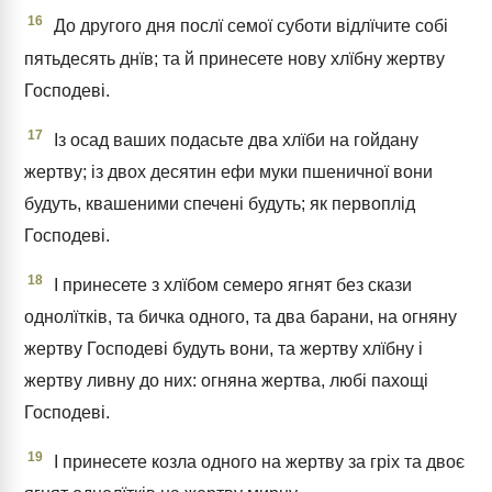
16
До другого дня послї семої суботи відлїчите собі
пятьдесять днїв; та й принесете нову хлїбну жертву
Господеві.
17
Із осад ваших подасьте два хлїби на гойдану
жертву; із двох десятин ефи муки пшеничної вони
будуть, квашеними спечені будуть; як первоплід
Господеві.
18
І принесете з хлїбом семеро ягнят без скази
однолїтків, та бичка одного, та два барани, на огняну
жертву Господеві будуть вони, та жертву хлїбну і
жертву ливну до них: огняна жертва, любі пахощі
Господеві.
19
І принесете козла одного на жертву за гріх та двоє