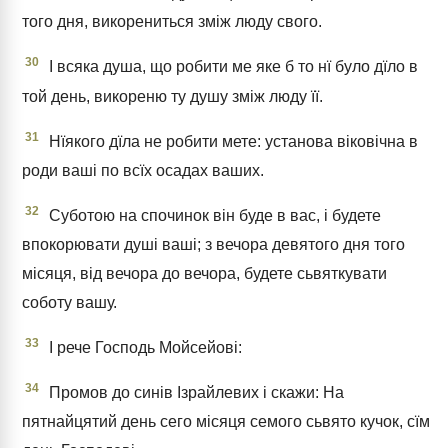
того дня, викорениться зміж люду свого.
30
І всяка душа, що робити ме яке б то нї було дїло в
той день, викореню ту душу зміж люду її.
31
Нїякого дїла не робити мете: установа віковічна в
роди ваші по всїх осадах ваших.
32
Суботою на спочинок він буде в вас, і будете
впокорювати душі ваші; з вечора девятого дня того
місяця, від вечора до вечора, будете сьвяткувати
соботу вашу.
33
І рече Господь Мойсейові:
34
Промов до синів Ізрайлевих і скажи: На
пятнайцятий день сего місяця семого сьвято кучок, сїм