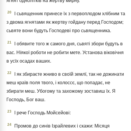
ягнят однолїтків на жертву мирну.
20
І сьвященник принесе їх з первоплодом хлїбним та
з двома ягнятами як жертву гойдану перед Господом;
сьвяте вони будуть Господеві про сьвященника.
21
І обявите того ж самого дня, сьвяті збори будуть в
вас. Нїякої роботи не робити мете. Установа віковічня
в усїх осадах ваших.
22
І як збираєте жниво в своїй землї, так не дожинати
меш країв поля твого, і колоссє, що попадає, не
збирати меш. Убогому та захожому зоставиш їх. Я
Господь, Бог ваш.
23
І рече Господь Мойсейові:
24
Промов до синів Ізрайлевих і скажи: Місяця