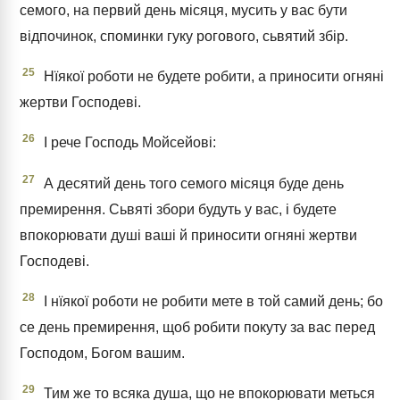
семого, на первий день місяця, мусить у вас бути
відпочинок, споминки гуку рогового, сьвятий збір.
25
Нїякої роботи не будете робити, а приносити огняні
жертви Господеві.
26
І рече Господь Мойсейові:
27
А десятий день того семого місяця буде день
премирення. Сьвяті збори будуть у вас, і будете
впокорювати душі ваші й приносити огняні жертви
Господеві.
28
І нїякої роботи не робити мете в той самий день; бо
се день премирення, щоб робити покуту за вас перед
Господом, Богом вашим.
29
Тим же то всяка душа, що не впокорювати меться