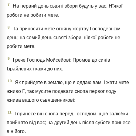
7
На первий день сьвяті збори будуть у вас. Нїякої
роботи не робити мете.
8
Та приносити мете огняну жертву Господеві сїм
день; на семий день сьвяті збори, нїякої роботи не
робити мете.
9
І рече Господь Мойсейові: Промов до синів
Ізрайлевих і кажи до них:
10
Як прийдете в землю, що я оддаю вам, і жати мете
жниво її, так мусите подавати снопа первоплоду
жнива вашого сьвященникові;
11
І принесе він снопа перед Господом, щоб залюбки
прийнято від вас; на другий день після суботи принесе
він його.