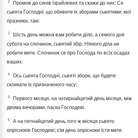
2
Промов до синів Ізрайлевих та скажи до них: Се
сьвята Господнї, що обявите їх зборами сьвятими; мої
празники, такі:
3
Шість день можна вам робити дїло, а семого дня
субота на спочинок, сьвятий збір. Нїякого дїла не
робити мете. Спочинок се про Господа по всїх осадах
ваших.
4
Ось сьвята Господнї, сьвяті збори, що будете
скликати їх призначеного часу:
5
Первого місяця, на чотирнайцятий день місяця, між
двома вечорами, паска Господеві.
6
А на пятнайцятий день того ж місяця сьвято
опрісноків Господеві; сїм день опрісноки їсти мете.