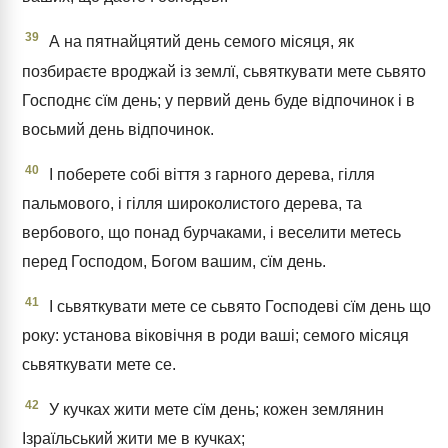
39
А на пятнайцятий день семого місяця, як
позбираєте вроджай із землї, сьвяткувати мете сьвято
Господнє сїм день; у первий день буде відпочинок і в
восьмий день відпочинок.
40
І поберете собі віття з гарного дерева, гілля
пальмового, і гілля широколистого дерева, та
вербового, що понад бурчаками, і веселити метесь
перед Господом, Богом вашим, сїм день.
41
І сьвяткувати мете се сьвято Господеві сїм день що
року: установа віковічня в роди ваші; семого місяця
сьвяткувати мете се.
42
У кучках жити мете сїм день; кожен землянин
Ізраїльський жити ме в кучках;