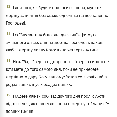
12
І дня того, як будете приносити снопа, мусите
жертвувати ягня без скази, однолїтка на всепаленнє
Господеві,
13
І хлїбну жертву його: дві десятинї ефи муки,
змішаної з олїєю; огняна жертва Господеві, пахощі
любі; і жертву ливну його: вина четвертину гина.
14
Нї хлїба, нї зерна піджареного, нї зерна сирого не
їсти мете до того самого дня, поки не принесете
жертівного дару Богу вашому: Устав се віковічний в
родах ваших в усїх осадах ваших.
15
І будете лїчити собі від другого дня послї суботи,
від того дня, як принесли снопа в жертву гойдану, сїм
повних тижнїв.