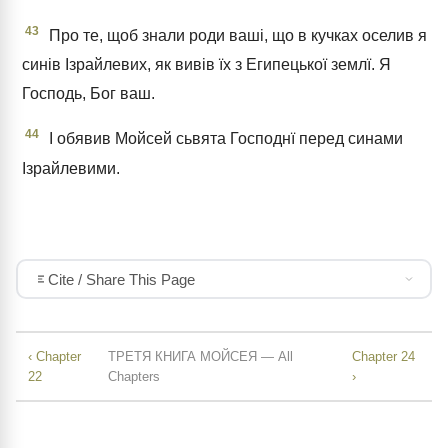
43
Про те, щоб знали роди ваші, що в кучках оселив я
синів Ізрайлевих, як вивів їх з Египецької землї. Я
Господь, Бог ваш.
44
І обявив Мойсей сьвята Господнї перед синами
Ізрайлевими.
Cite / Share This Page
‹ Chapter
ТРЕТЯ КНИГА МОЙСЕЯ — All
Chapter 24
22
Chapters
›