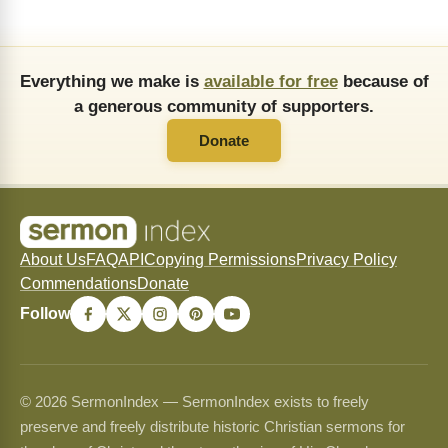
Everything we make is
available for free
because of
a generous community of supporters.
Donate
About Us
FAQ
API
Copying Permissions
Privacy Policy
Commendations
Donate
Follow
© 2026 SermonIndex — SermonIndex exists to freely
preserve and freely distribute historic Christian sermons for