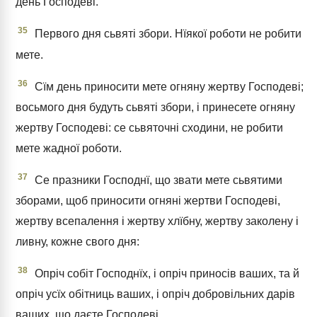
день Господеві.
35
Первого дня сьвяті збори. Нїякої роботи не робити
мете.
36
Сїм день приносити мете огняну жертву Господеві;
восьмого дня будуть сьвяті збори, і принесете огняну
жертву Господеві: се сьвяточні сходини, не робити
мете жадної роботи.
37
Се празники Господнї, що звати мете сьвятими
зборами, щоб приносити огняні жертви Господеві,
жертву всепалення і жертву хлїбну, жертву заколену і
ливну, кожне свого дня:
38
Опріч собіт Господнїх, і опріч приносів ваших, та й
опріч усїх обітниць ваших, і опріч добровільних дарів
ваших, що даєте Господеві.