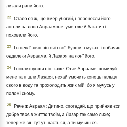
лизали рани його.
22
Стало ся ж, що вмер убогий, і перенесли його
ангели на лоно Авраамове; умер же й багатир і
поховали його.
23
І в пеклї зняв він очі свої, бувши в муках, і побачив
оддалеки Авраама, й Лазаря на лонї його.
24
І покликнувши він, каже: Отче Аврааме, помилуй
мене та пішли Лазаря, нехай умочить конець пальця
свого в воду та прохолодить язик мій; бо я мучусь у
поломї сьому.
25
Рече ж Авраам: Дитино, спогадай, що прийняв єси
добре твоє в життю твоїм, а Лазар так само лихе;
тепер же він тут утїшаєть ся, а ти мучиш ся.