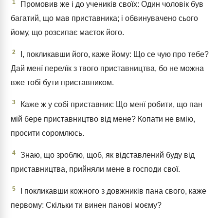
1
Промовив же і до учеників своїх: Один чоловік був
багатий, що мав приставника; і обвинувачено сього
йому, що розсипає маєток його.
2
І, покликавши його, каже йому: Що се чую про тебе?
Дай менї перелїк з твого приставництва, бо не можна
вже тобі бути приставником.
3
Каже ж у собі приставник: Що менї робити, що пан
мій бере приставництво від мене? Копати не вмію,
просити соромлюсь.
4
Знаю, що зроблю, щоб, як відставлений буду від
приставництва, прийняли мене в господи свої.
5
І покликавши кожного з довжників пана свого, каже
первому: Скільки ти винен панові моєму?