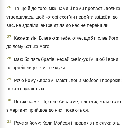
26
Та ще й до того, між нами й вами пропасть велика
утвердилась, щоб которі схотїли перейти звідсїля до
вас, не здолїли; анї звідтіля до нас не перейшли.
27
Каже ж він: Благаю ж тебе, отче, щоб післав його
до дому батька мого:
28
маю бо пять братів; нехай сьвідкує їм, щоб і вони
не прийшли у се місце муки.
29
Рече йому Авраам: Мають вони Мойсея і пророків;
нехай слухають їх.
30
Він же каже: Нї, отче Аврааме; тільки ж, коли б хто
з мертвих прийшов до них, покають ся.
31
Рече ж йому: Коли Мойсея і пророків не слухають,