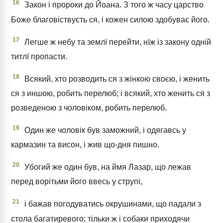
16
Закон і пророки до Йоана. З того ж часу царство
Боже благовіствуєть ся, і кожен силою здобуває його.
17
Легше ж небу та землї перейти, нїж із закону одній
титлї пропасти.
18
Всякий, хто розводить ся з жінкою своєю, і женить
ся з иншою, робить перелюб; і всякий, хто женить ся з
розведеною з чоловіком, робить перелюб.
19
Один же чоловік був заможний, і одягавсь у
кармазин та висон, і жив що-дня пишно.
20
Убогий же один був, на ймя Лазар, що лежав
перед ворітьми його ввесь у струпі,
21
і бажав погодуватись окрушинами, що падали з
стола багатиревого; тільки ж і собаки приходячи