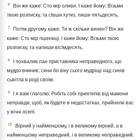
6
Він же каже: Сто мір оливи. І каже йому: Візьми
твою розписку, та сївши хутко, пиши пятьдесять.
7
Потім другому каже: Ти ж скільки винен? Він же
каже: Сто мір пшеницї. І каже йому: Візьми твою
розписку, та напиши вісїмдесять.
8
І похвалив пан приставника неправедного, що
мудро вчинив; сини бо віку сього мудріщі над синів
сьвітла в родї своїм.
9
І я вам глаголю: Робіть собі приятелів від мамони
неправди, щоб, як будете в недостатках, прийняли вас
у вічні оселї.
10
Вірний у найменшому, і в великому вірний, а в
найменшому неправедний, і в великому неправедний.