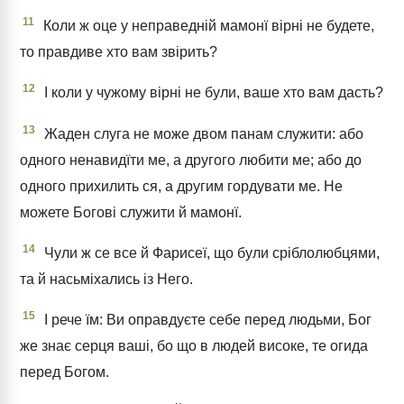
11
Коли ж оце у неправедній мамонї вірні не будете,
то правдиве хто вам звірить?
12
І коли у чужому вірні не були, ваше хто вам дасть?
13
Жаден слуга не може двом панам служити: або
одного ненавидїти ме, а другого любити ме; або до
одного прихилить ся, а другим гордувати ме. Не
можете Богові служити й мамонї.
14
Чули ж се все й Фарисеї, що були сріблолюбцями,
та й насьміхались із Него.
15
І рече їм: Ви оправдуєте себе перед людьми, Бог
же знає серця ваші, бо що в людей високе, те огида
перед Богом.