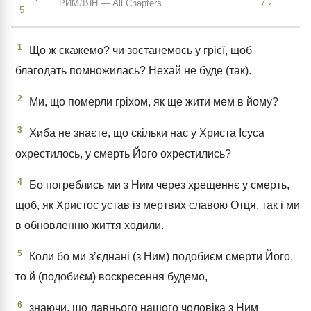
РИМЛЯН — All Chapters
7 ›
5
1
Що ж скажемо? чи зостанемось у грісї, щоб
благодать помножилась? Нехай не буде (так).
2
Ми, що померли гріхом, як ще жити мем в йому?
3
Хиба не знаєте, що скільки нас у Христа Ісуса
охрестилось, у смерть Його охрестились?
4
Бо погреблись ми з Ним через хрещеннє у смерть,
щоб, як Христос устав із мертвих славою Отця, так і ми
в обновленню життя ходили.
5
Коли бо ми зʼєднані (з Ним) подобиєм смерти Його,
то й (подобиєм) воскресення будемо,
6
знаючи, що давнього нашого чоловіка з Ним