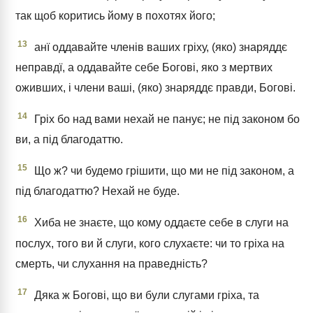
так щоб коритись йому в похотях його;
13
анї оддавайте членів ваших гріху, (яко) знаряддє
неправдї, а оддавайте себе Богові, яко з мертвих
оживших, і члени ваші, (яко) знаряддє правди, Богові.
14
Гріх бо над вами нехай не панує; не під законом бо
ви, а під благодаттю.
15
Що ж? чи будемо грішити, що ми не під законом, а
під благодаттю? Нехай не буде.
16
Хиба не знаєте, що кому оддаєте себе в слуги на
послух, того ви й слуги, кого слухаєте: чи то гріха на
смерть, чи слухання на праведність?
17
Дяка ж Богові, що ви були слугами гріха, та