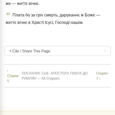
же — життє вічнє.
23
Плата бо за гріх смерть, даруваннє ж Боже —
життє вічнє в Христї Ісусї, Господї нашім.
Cite / Share This Page
‹
ПОСЛАННЄ СЬВ. АПОСТОЛА ПАВЛА ДО
Chapter
Chapter
РИМЛЯН — All Chapters
7 ›
5