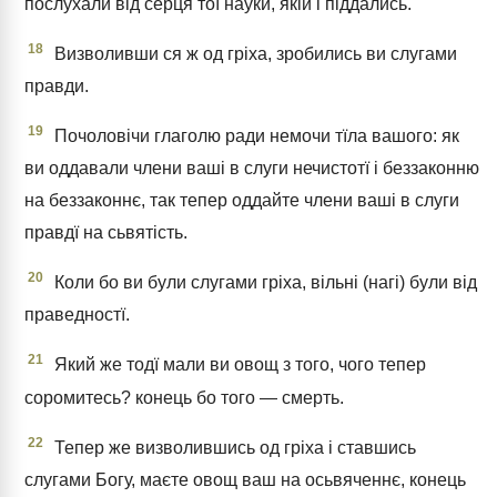
послухали від серця тої науки, якій і піддались.
18
Визволивши ся ж од гріха, зробились ви слугами
правди.
19
Почоловічи глаголю ради немочи тїла вашого: як
ви оддавали члени ваші в слуги нечистотї і беззаконню
на беззаконнє, так тепер оддайте члени ваші в слуги
правдї на сьвятість.
20
Коли бо ви були слугами гріха, вільні (нагі) були від
праведностї.
21
Який же тодї мали ви овощ з того, чого тепер
соромитесь? конець бо того — смерть.
22
Тепер же визволившись од гріха і ставшись
слугами Богу, маєте овощ ваш на осьвяченнє, конець