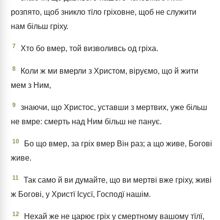
розпято, щоб зникло тїло гріховне, щоб не служити
нам більш гріху.
7
Хто бо вмер, той визволивсь од гріха.
8
Коли ж ми вмерли з Христом, віруємо, що й жити
мем з Ним,
9
знаючи, що Христос, уставши з мертвих, уже більш
не вмре: смерть над Ним більш не панує.
10
Бо що вмер, за гріх вмер Він раз; а що живе, Богові
живе.
11
Так само й ви думайте, що ви мертві вже гріху, живі
ж Богові, у Христї Ісусї, Господї нашім.
12
Нехай же не царює гріх у смертному вашому тїлї,