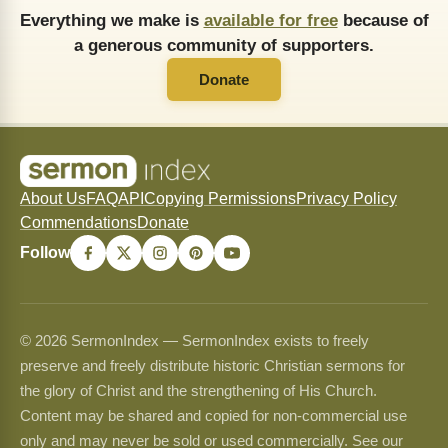
Everything we make is
available for free
because of
a generous community of supporters.
Donate
About Us
FAQ
API
Copying Permissions
Privacy Policy
Commendations
Donate
Follow
© 2026 SermonIndex — SermonIndex exists to freely
preserve and freely distribute historic Christian sermons for
the glory of Christ and the strengthening of His Church.
Content may be shared and copied for non-commercial use
only and may never be sold or used commercially. See our