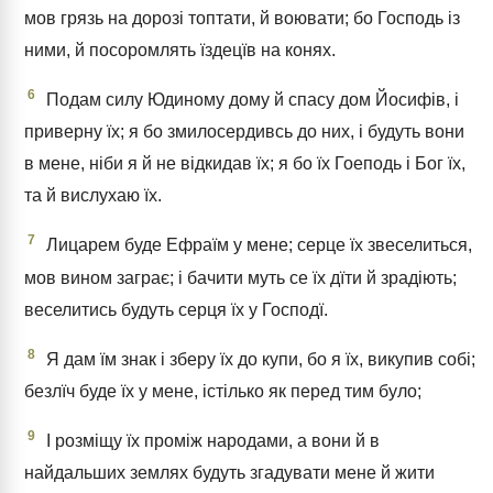
мов грязь на дорозі топтати, й воювати; бо Господь із
ними, й посоромлять їздецїв на конях.
6
Подам силу Юдиному дому й спасу дом Йосифів, і
приверну їх; я бо змилосердивсь до них, і будуть вони
в мене, ніби я й не відкидав їх; я бо їх Гоеподь і Бог їх,
та й вислухаю їх.
7
Лицарем буде Ефраїм у мене; серце їх звеселиться,
мов вином заграє; і бачити муть се їх дїти й зрадіють;
веселитись будуть серця їх у Господї.
8
Я дам їм знак і зберу їх до купи, бо я їх, викупив собі;
безлїч буде їх у мене, істілько як перед тим було;
9
І розміщу їх проміж народами, а вони й в
найдальших землях будуть згадувати мене й жити