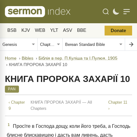
BSB
KJV
WEB
YLT
ASV
BBE
Donate
Home
›
Bibles
›
Біблія в пер. П.Куліша та І.Пулюя, 1905
›
КНИГА ПРОРОКА ЗАХАРІЇ 10
КНИГА ПРОРОКА ЗАХАРІЇ 10
PAN
‹ Chapter
КНИГА ПРОРОКА ЗАХАРІЇ — All
Chapter 11
9
Chapters
›
1
Просїте в Господа дощу, коли його треба, а Господь
блисне блискавицею і дасть вам ливень, дасть