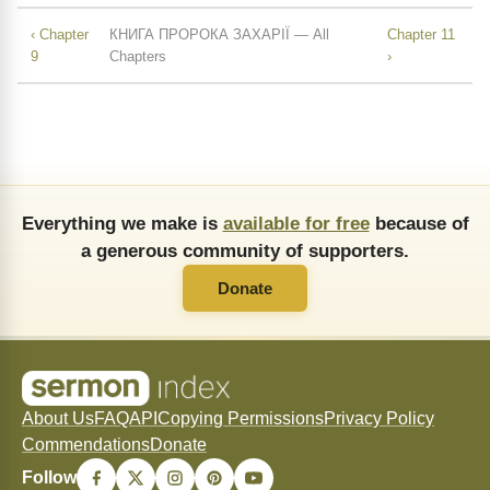
‹ Chapter
КНИГА ПРОРОКА ЗАХАРІЇ — All
Chapter 11
9
Chapters
›
Everything we make is
available for free
because of
a generous community of supporters.
Donate
About Us
FAQ
API
Copying Permissions
Privacy Policy
Commendations
Donate
Follow