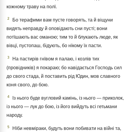
кожному траву на полї.
2
Бо терафими вам пусте говорять, та й віщуни
видять неправду й оповідають сни пусті; вони
потїшають вас оманою; тим то й блукають люде, як
вівцї, пустопаш, бідують, бо нїкому їх пасти.
3
На пастирів гнївом я палаю, і козлів тих
(провідників) я покараю; бо навідається Господь сил
до свого стада, й поставить рід Юдин, мов славного
коня свого, до бою.
4
Із нього буде вугловий камінь, із нього — приколок,
із нього — лук до бою, із його вийдуть всі гетьмани
народу.
5
Нїби невміраки, будуть вони побивати на війні та,