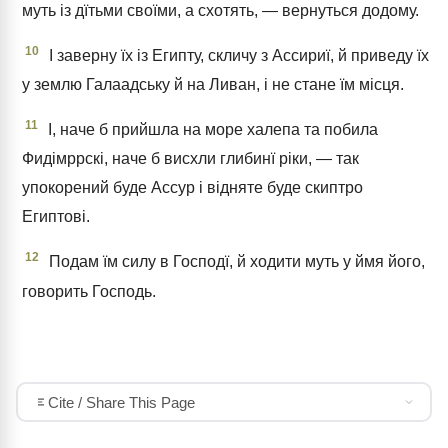
муть із дїтьми своїми, а схотять, — вернуться додому.
10
І заверну їх із Египту, скличу з Ассириї, й приведу їх
у землю Галаадську й на Ливан, і не стане їм місця.
11
І, наче б прийшла на море халепа та побила
Фидімррскі, наче б висхли глибинї ріки, — так
упокорений буде Ассур і відняте буде скиптро
Египтові.
12
Подам їм силу в Господї, й ходити муть у ймя його,
говорить Господь.
Cite / Share This Page