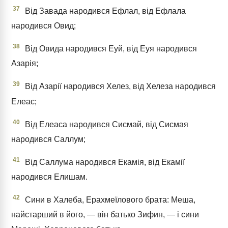
37
Від Завада народився Ефлал, від Ефлала
народився Овид;
38
Від Овида народився Еуй, від Еуя народився
Азарія;
39
Від Азарії народився Хелез, від Хелеза народився
Елеас;
40
Від Елеаса народився Сисмай, від Сисмая
народився Саллум;
41
Від Саллума народився Екамія, від Екамії
народився Елишам.
42
Сини в Халеба, Ерахмеїлового брата: Меша,
найстарший в його, — він батько Зифин, — і сини