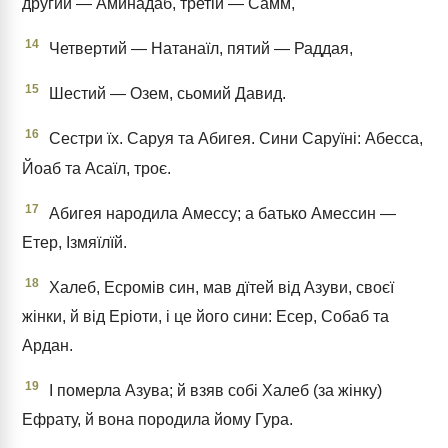
другий — Аминадаб, третій — Самм,
14
Четвертий — Натанаїл, пятий — Раддая,
15
Шестий — Озем, сьомий Давид.
16
Сестри їх. Саруя та Абигея. Сини Саруїні: Абесса,
Йоаб та Асаїл, троє.
17
Абигея народила Амессу; а батько Амессин —
Етер, Ізмяїлїй.
18
Халеб, Есромів син, мав дїтей від Азуви, своєї
жінки, й від Еріоти, і це його сини: Есер, Собаб та
Ардан.
19
І померла Азува; й взяв собі Халеб (за жінку)
Ефрату, й вона породила йому Гура.