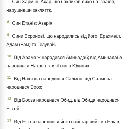
7
Син Харміїн: Ахар, що накликав лихо на Ізраїля,
нарушивши закляттє.
8
Син Етанів: Азарія.
9
Сини Есронові, що народились від його: Ерахмеїл,
Адам (Рам) та Гелувай.
10
Від Арама ж народився Аминадаб; від Аминадаба
народився Нахзон, князї синів Юдиних;
11
Від Нахзона народився Салмон, від Салмона
народився Бооз;
12
Від Бооза народився Обид, від Обида народився
Ессей;
13
Від Ессея народився його найстарший син Еліав,