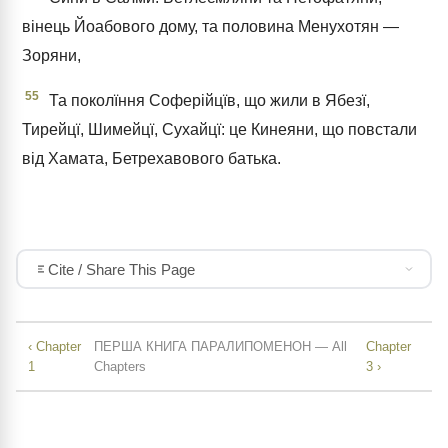
вінець Йоабового дому, та половина Менухотян —
Зоряни,
55
Та поколїння Соферійцїв, що жили в Ябезї,
Тирейцї, Шимейцї, Сухайцї: це Кинеяни, що повстали
від Хамата, Бетрехавового батька.
Cite / Share This Page
‹ Chapter
ПЕРША КНИГА ПАРАЛИПОМЕНОН — All
Chapter
1
Chapters
3 ›