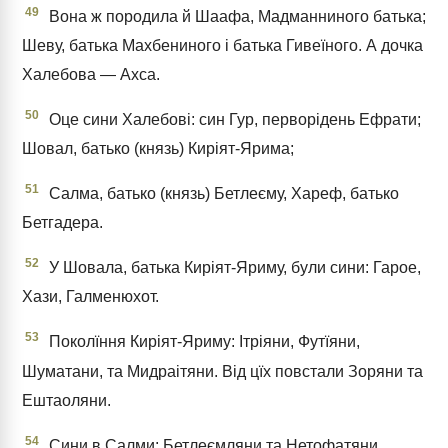
49
Вона ж породила й Шаафа, Мадманниного батька;
Шеву, батька Махбениного і батька Гивеїного. А дочка
Халебова — Ахса.
50
Оце сини Халебові: син Гур, перворідень Ефрати;
Шовал, батько (князь) Киріят-Ярима;
51
Салма, батько (князь) Бетлеєму, Хареф, батько
Бетгадера.
52
У Шовала, батька Киріят-Яриму, були сини: Гарое,
Хази, Галменюхот.
53
Поколїння Киріят-Яриму: Ітріяни, Футїяни,
Шуматани, та Мидраітяни. Від цїх повстали Зоряни та
Ештаоляни.
54
Сини в Салми: Бетлеємляни та Нетофатяни,