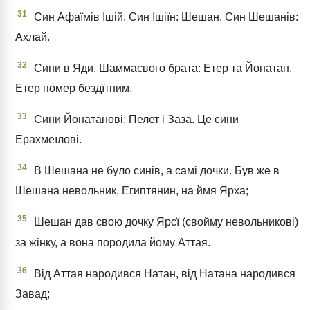
31
Син Афаїмів Ішій. Син Ішіїн: Шешан. Син Шешанів:
Ахлай.
32
Сини в Яди, Шаммаєвого брата: Етер та Йонатан.
Етер помер бездїтним.
33
Сини Йонатанові: Пелет і Заза. Це сини
Ерахмеїлові.
34
В Шешана не було синів, а самі дочки. Був же в
Шешана невольник, Египтянин, на ймя Ярха;
35
Шешан дав свою дочку Ярсї (свойму невольникові)
за жінку, а вона породила йому Аттая.
36
Від Аттая народився Натан, від Натана народився
Завад;