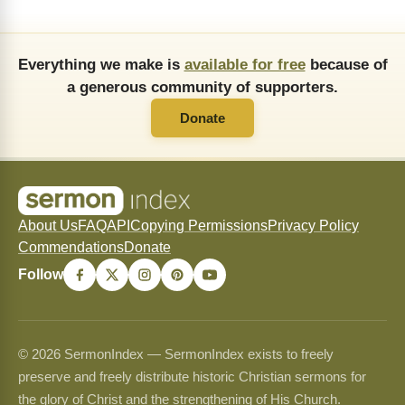
Everything we make is
available for free
because of
a generous community of supporters.
Donate
About Us
FAQ
API
Copying Permissions
Privacy Policy
Commendations
Donate
Follow
© 2026 SermonIndex — SermonIndex exists to freely
preserve and freely distribute historic Christian sermons for
the glory of Christ and the strengthening of His Church.