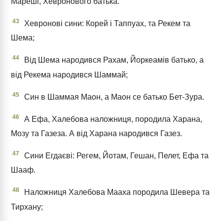
Мареші, Хевронового батька.
43
Хевронові сини: Корей і Таппуах, та Рекем та
Шема;
44
Від Шема народився Рахам, Йоркеамів батько, а
від Рекема народився Шаммай;
45
Син в Шаммая Маон, а Маон се батько Бет-Зура.
46
А Ефа, Халебова наложниця, породила Харана,
Мозу та Газеза. А від Харана народився Газез.
47
Сини Егдаєві: Регем, Йотам, Гешан, Пелет, Ефа та
Шааф.
48
Наложниця Халебова Мааха породила Шевера та
Тирхану;