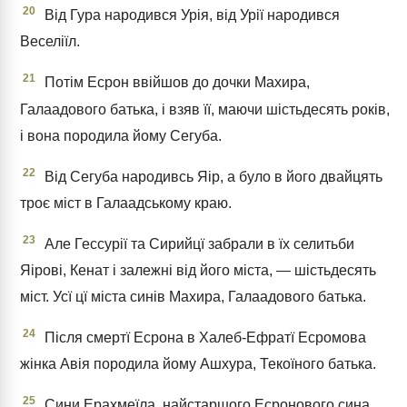
20
Від Гура народився Урія, від Урії народився
Веселіїл.
21
Потім Есрон ввійшов до дочки Махира,
Галаадового батька, і взяв її, маючи шістьдесять років,
і вона породила йому Сегуба.
22
Від Сегуба народивсь Яір, а було в його двайцять
троє міст в Галаадському краю.
23
Але Гессурії та Сирийцї забрали в їх селитьби
Яірові, Кенат і залежні від його міста, — шістьдесять
міст. Усї цї міста синів Махира, Галаадового батька.
24
Після смертї Есрона в Халеб-Ефратї Есромова
жінка Авія породила йому Ашхура, Текоїного батька.
25
Сини Ерахмеїла, найстаршого Есронового сина,