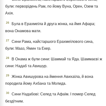
були: перворідень Рам, по йому Вуна, Орен, Озем та
Ахія.
26
Була в Ерахмеїла й друга жінка, на ймя Афара;
вона Онамова мати.
27
Сини Рама, найстаршого Ерахмеїлового сина,
були: Мааз, Ямин та Екер.
28
В Онама ж були сини: Шаммай та Яда. Шаммаєві ж
сини: Надаб та Авишур.
29
Жінка Авишурова на ймення Авихаїла, й вона
породила йому Ахбана та Молида.
30
Сини Надабові: Селед та Афаїм. І помер Селед
бездїтним.