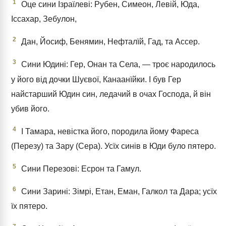
1
Оце сини Ізраїлеві: Рубен, Симеон, Левій, Юда,
Іссахар, Зебулон,
2
Дан, Йосиф, Бенямин, Нефталїй, Гад, та Ассер.
3
Сини Юдині: Гер, Онан та Села, — троє народилось
у його від дочки Шуєвої, Канаанїйки. І був Гер
найстарший Юдин син, ледачий в очах Господа, й він
убив його.
4
І Тамара, невістка його, породила йому Фареса
(Перезу) та Зару (Сера). Усїх синів в Юди було пятеро.
5
Сини Перезові: Есрон та Гамул.
6
Сини Зарині: Зімрі, Етан, Еман, Галкол та Дара; усїх
їх пятеро.