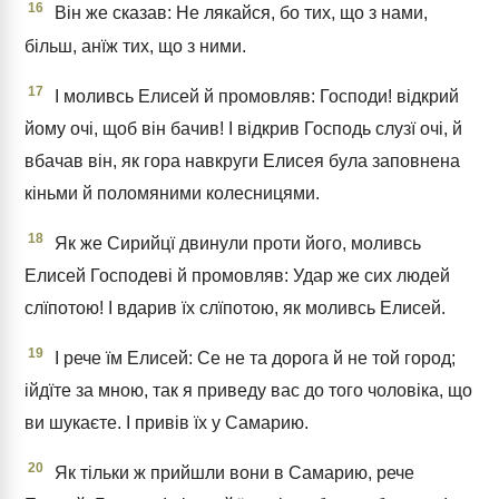
16
Він же сказав: Не лякайся, бо тих, що з нами,
більш, анїж тих, що з ними.
17
І моливсь Елисей й промовляв: Господи! відкрий
йому очі, щоб він бачив! І відкрив Господь слузї очі, й
вбачав він, як гора навкруги Елисея була заповнена
кіньми й поломяними колесницями.
18
Як же Сирийцї двинули проти його, моливсь
Елисей Господеві й промовляв: Удар же сих людей
слїпотою! І вдарив їх слїпотою, як моливсь Елисей.
19
І рече їм Елисей: Се не та дорога й не той город;
ійдїте за мною, так я приведу вас до того чоловіка, що
ви шукаєте. І привів їх у Самарию.
20
Як тільки ж прийшли вони в Самарию, рече