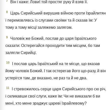
7
Він і каже: Лови! той простяг руку й взяв її.
8
Царь Сирийський вирушив війною проти Ізрайлитян
і перемовлявсь із слугами своїми та й сказав їм: У
тому а тому місцї заляжемо залягом.
9
Чоловік же Божий, послав до царя Ізраїлського
сказати: Остерегайся проходити тим місцем, бо там
залягли Сирийцї.
10
І послав царь Ізраїлський на те місце, що вказав
йому чоловік Божий. І так остерегав його що-разу, й він
устерігся там, де вказано, не раз та й не два.
11
І стревожилось серце царя Сирийського про сю річ,
і скликавши свої слуги, каже їм: Чи не виказали б ви
менї, хто мене зраджує цареві Ізрайлевому?