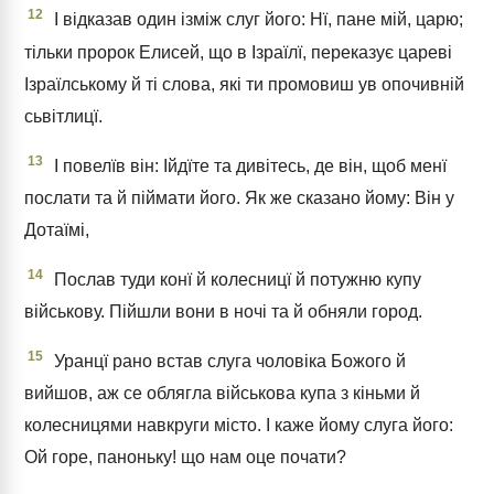
12
І відказав один ізміж слуг його: Нї, пане мій, царю;
тільки пророк Елисей, що в Ізраїлї, переказує цареві
Ізраїлському й ті слова, які ти промовиш ув опочивній
сьвітлицї.
13
І повелїв він: Ійдїте та дивітесь, де він, щоб менї
послати та й піймати його. Як же сказано йому: Він у
Дотаїмі,
14
Послав туди конї й колесницї й потужню купу
військову. Пійшли вони в ночі та й обняли город.
15
Уранцї рано встав слуга чоловіка Божого й
вийшов, аж се облягла військова купа з кіньми й
колесницями навкруги місто. І каже йому слуга його:
Ой горе, паноньку! що нам оце почати?