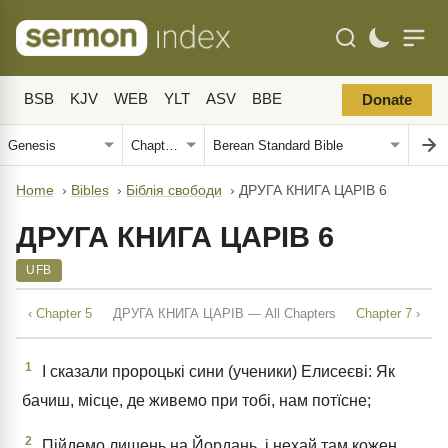
BSB
KJV
WEB
YLT
ASV
BBE
Donate
Home
›
Bibles
›
Біблія свободи
›
ДРУГА КНИГА ЦАРІВ 6
ДРУГА КНИГА ЦАРІВ 6
UFB
‹ Chapter 5
ДРУГА КНИГА ЦАРІВ — All Chapters
Chapter 7 ›
1
І сказали пророцькі сини (ученики) Елисеєві: Як
бачиш, місце, де живемо при тобі, нам потїсне;
2
Пійдемо лишень на Йордань, і нехай там кожен