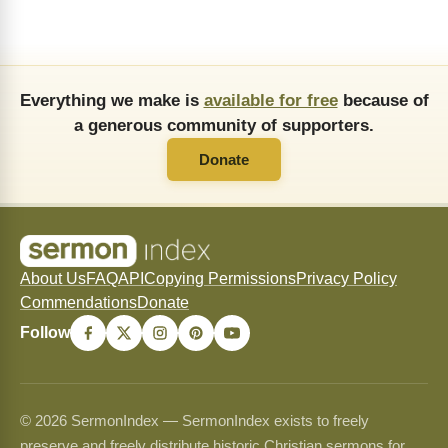
Everything we make is
available for free
because of
a generous community of supporters.
Donate
About Us
FAQ
API
Copying Permissions
Privacy Policy
Commendations
Donate
Follow
© 2026 SermonIndex — SermonIndex exists to freely
preserve and freely distribute historic Christian sermons for