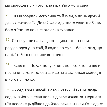
ми сьогоднї зʼїли його, а завтра зʼїмо мого сина.
29
От ми зварили мого сина та й ізїли, а як на другий
день я сказала їй: Давай же сюди твого сина, щоб нам
його зʼїсти, то вона свого сина сховала.
30
Як почув же царь, що женщина таке говорить,
роздер одежу на собі, й ходив по мурі, і бачив люд, що
на тїлї в його волосяне веретище.
31
І каже він: Нехай Бог учинить менї се й те, та ще й
причинить, коли голова Елисеїна зістанеться сьогоднї
в його на плечах.
32
Як седїв же Елисей в своїй хатинї й значнї люде
седїли в його, післав царь від себе чоловіка. Перше ж
нїж посланець дійшов до його, рече він значнїм людям: