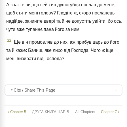
А знаєте ви, що сей син душогубця послав до мене,
щоб стяти менї голову? Гледїте ж, скоро посланець
надійде, зачинїте двері та й не допустїть увійти, бо ось,
чути вже тупаннє пана його за ним.
33
Ще він промовляв до них, аж прибув царь до його
та й каже: Бачиш, яке лихо від Господа! Чого ж іще
менї визирати від Господа?
Cite / Share This Page
‹ Chapter 5
ДРУГА КНИГА ЦАРІВ — All Chapters
Chapter 7 ›