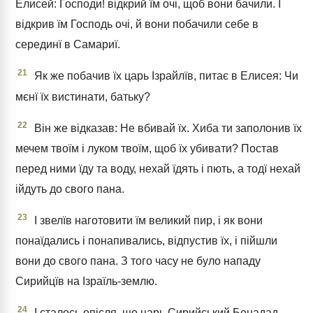
Елисей: Господи! відкрий їм очі, щоб вони бачили. І
відкрив їм Господь очі, й вони побачили себе в
серединї в Самариї.
21
Як же побачив їх царь Ізрайлїв, питає в Елисея: Чи
мєнї їх вистинати, батьку?
22
Він же відказав: Не вбивай їх. Хиба ти заполонив їх
мечем твоїм і луком твоїм, щоб їх убивати? Постав
перед ними їду та воду, нехай їдять і пють, а тодї нехай
ійдуть до свого пана.
23
І звелїв наготовити їм великий пир, і як вони
понаїдались і понапивались, відпустив їх, і пійшли
вони до свого пана. З того часу не було нападу
Сирийцїв на Ізраїль-землю.
24
І сталось опісля, що царь Сирийський Бенадад