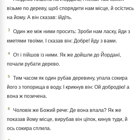
візьме по дереву, щоб спорядити нам місце, й осїстись
на йому. А він сказав: ійдїть.
3
Один же між ними просить: Зроби нам ласку, йди з
кметями твоїми. І сказав він: Добре! йду з вами.
4
От і пійшов із ними. Як же дойшли до Йорданї,
почали рубати дерево.
5
Тим часом як один рубав деревину, упала сокира
його з топорища в воду. І крикнув він: Ой добродїю! а
вона ж позичена.
6
Чоловік же Божий рече: Де вона впала? Як же
показав йому місце, вирубав він цїпок, кинув туди, й
ось сокира сплила.