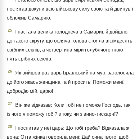
постягав докупи всю військову силу свою та й двинув і
обложив Самарию.
25
І настала велика голоднеча в Самариї, й дойшло
до такого скруту, що осляча голова стояла вісїмдесять
срібних секлів, а четвертина міри голубячого гною
пять срібних секлів.
26
Як вийшов раз царь Ізраїлський на мур, заголосила
до його якась женщина та й просить: Поможи менї,
добродїю мій, царю!
27
Він же відказав: Коли тобі не поможе Господь, так
із чого я поможу тобі? з току, чи з вино-тискарнї?
28
І поспитав у неї царь: Що тобі треба? Відказала ж
вона: Отта жінка говорила менї: Дай сина твого, щоб