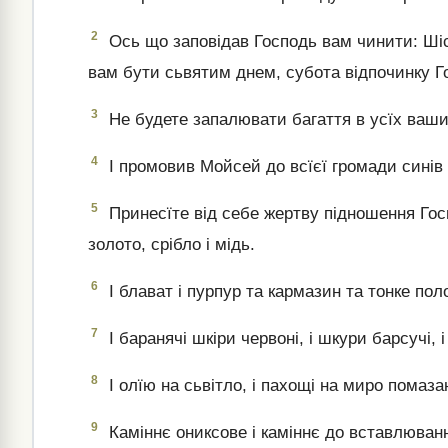
2
Ось що заповідав Господь вам чинити: Ші
вам бути сьвятим днем, субота відпочинку Го
3
Не будете запалювати багаття в усїх ваших
4
І промовив Мойсей до всїєї громади синів 
5
Принесїте від себе жертву підношення Гос
золото, срібло і мідь.
6
І блават і пурпур та кармазин та тонке пол
7
І баранячі шкіри червоні, і шкури барсучі, 
8
І олїю на сьвітло, і пахощі на миро помаза
9
Каміннє ониксове і каміннє до вставлюванн