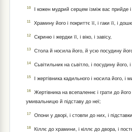
10
І кожен мудрий серцем ізміж вас прийде і
11
Храмину його і покриттє її, і гаки її, і дошки 
12
Скриню і жердки її, і віко, і завісу,
13
Стола й носила його, й усю посудину його
14
Сьвітильник на сьвітло, і посудину його, і
15
І жертівника кадильного і носила його, і м
16
Жертівника на всепаленнє і грати до його 
умивальницю й підставу до неї;
17
Опони у дворі, і стовпи до них, і підставки 
18
Кіллє до храмини, і кіллє до двора, і пост