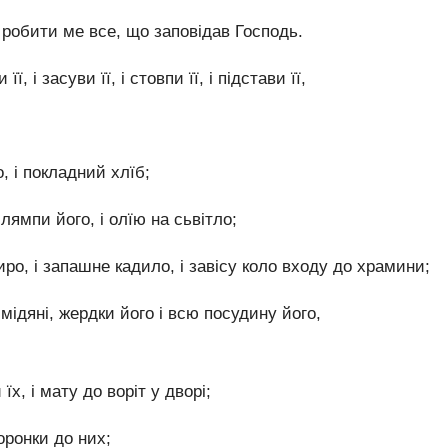
 робити ме все, що заповідав Господь.
її, і засуви її, і стовпи її, і підстави її,
, і покладний хлїб;
 лямпи його, і олїю на сьвітло;
иро, і запашне кадило, і завісу коло входу до храмини;
мідяні, жердки його і всю посудину його,
їх, і мату до воріт у дворі;
оронки до них;