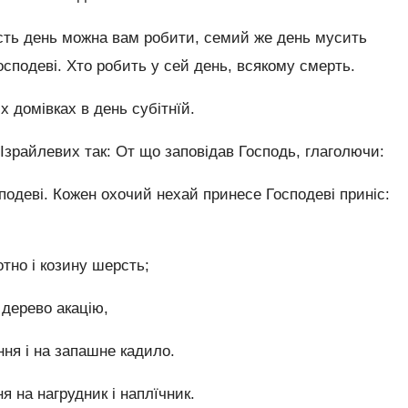
сть день можна вам робити, семий же день мусить
сподеві. Хто робить у сей день, всякому смерть.
 домівках в день субітнїй.
Ізрайлевих так: От що заповідав Господь, глаголючи:
подеві. Кожен охочий нехай принесе Господеві приніс:
отно і козину шерсть;
і дерево акацію,
ння і на запашне кадило.
я на нагрудник і наплїчник.