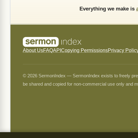
Everything we make is
About Us
FAQ
API
Copying Permissions
Privacy Polic
© 2026 SermonIndex — SermonIndex exists to freely preser
be shared and copied for non-commercial use only and m