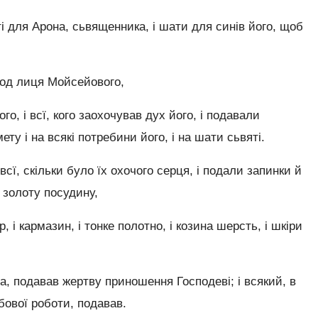
 для Арона, сьвященника, і шати для синів його, щоб
 од лиця Мойсейового,
го, і всї, кого заохочував дух його, і подавали
ту і на всякі потребини його, і на шати сьвяті.
сї, скільки було їх охочого серця, і подали запинки й
у золоту посудину,
, і кармазин, і тонке полотно, і козина шерсть, і шкіри
а, подавав жертву приношення Господеві; і всякий, в
бової роботи, подавав.