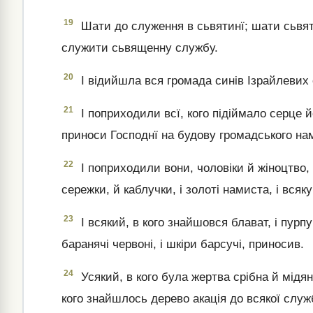
19
Шати до служення в сьвятинї; шати сьвяті
служити сьвященну службу.
20
І відийшла вся громада синів Ізрайлевих
21
І поприходили всї, кого підіймало серце йо
приноси Господнї на будову громадського наме
22
І поприходили вони, чоловіки й жіноцтво, в
сережки, й каблучки, і золоті намиста, і всяк
23
І всякий, в кого знайшовся блават, і пурпур
баранячі червоні, і шкіри барсучі, приносив.
24
Усякий, в кого була жертва срібна й мідян
кого знайшлось дерево акація до всякої служ