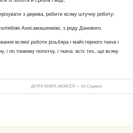
із золота й срібла і мідї,
ирізувати з дерева, робити всяку штучну роботу;
олїябові Ахисамашенкові, з роду Данового.
ння всякої роботи різьбяра і майстерного ткача і
у, і по тонкому полотну, і ткача: всїх тих, що всяку
ДРУГА КНИГА МОЙСЕЯ — All Chapters