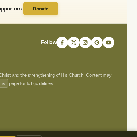
pporters.
Donate
Follow
 Christ and the strengthening of His Church. Content may
ons
page for full guidelines.