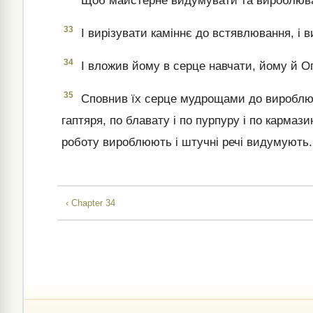
Щоб майстерне видумувати та вироблювати 
33
І вирізувати каміннє до встявлювання, і в
34
І вложив йому в серце навчати, йому й Ог
35
Сповнив їх серце мудрощами до вироблюва
гаптяря, по блавату і по пурпуру і по кармазин
роботу вироблюють і штучні речі видумують.
‹ Chapter 34