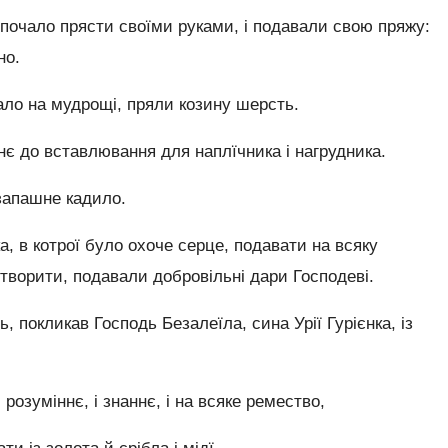
, почало прясти своїми руками, і подавали свою пряжу:
но.
мало на мудрощі, пряли козину шерсть.
нє до вставлювання для наплїчника і нагрудника.
 запашне кадило.
ка, в котрої було охоче серце, подавати на всяку
 творити, подавали добровільні дари Господеві.
 покликав Господь Безалеїла, сина Урії Гурієнка, із
розуміннє, і знаннє, і на всяке ремество,