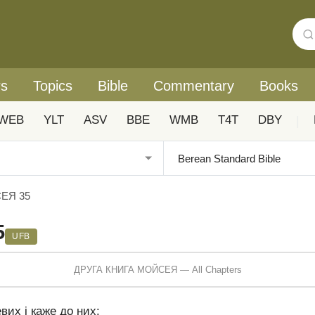
rs
Topics
Bible
Commentary
Books
WEB
YLT
ASV
BBE
WMB
T4T
DBY
|
ЕЯ 35
5
UFB
ДРУГА КНИГА МОЙСЕЯ — All Chapters
вих і каже до них: