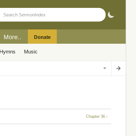
More..
Donate
Hymns
Music
Chapter 36 ›