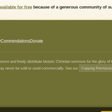
available for free
because of a generous community of su
y
Commendations
Donate
ve and freely distribute historic Christian sermons for the glory of
ay never be sold or used commercially. See our
Copying Permissi