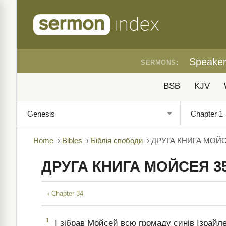
Speake
SERMONS:
BSB
KJV
Home
›
Bibles
›
Біблія свободи
›
ДРУГА КНИГА МОЙС
ДРУГА КНИГА МОЙСЕЯ 3
‹ Chapter 34
1
І зібрав Мойсей всю громаду синів Ізрайле